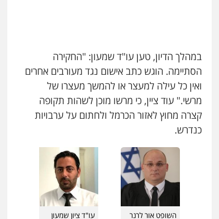
פלילי
פשיעה חמורה
מעצרים וחקירות
עו"ד שלומי שרון
פלילי
צבאי
מעצרים וחקירות
0544712201
0547342002
במהלך הדיון, טען עו"ד שמעון: "החקירה
עו"ד רונן בנדל
משפט פלילי
פשיעה חמורה
פלילי
עו"ד אלון קריטי
הסתיימה. הוגש כתב אישום נגד מעורבים אחרים
פלילי
כלכלי
אלימות
סמים
מעצרים
0524282442
ואין כל עילה למעצר או להמשך מעצרו של
0525544654
מרשי." עוד ציין, כי מרשו מוכן לשהות תקופה
כבריאן, מזר – משרד עורכי דין
קצרה מחוץ לאזור הכרמל ולחתום על ערבויות
עו"ד זוהר ארבל
פלילי
מעצרים וחקירות
כנדרש.
פלילי
פשיעה חמורה
מעצרים וחקירות
0543986802
קטינים
0538788878
מנשה, אלמוג – עורכי דין
פלילי
עבירות תנועה
צווארון לבן
תעבורה
עורכי דין לענייני אסירים
מעצרים וחקירות
0546470989
השופט אור לרנר
עו"ד ציון שמעון