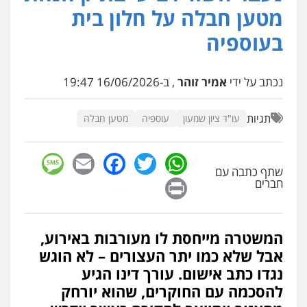
פלילי
כלכלי
אלימות
סמים
מעצרים
מטען חבלה על חלון בית
0525544654
בעוספיה
עו"ד זוהר ארבל
פלילי
פשיעה חמורה
מעצרים וחקירות
נכתב על ידי
אמיר זוהר
, ב-16/06/2026 19:47
קטינים
0538788878
תגיות
עו"ד ציון שמעון
עוספיה
מטען חבלה
עו"ד שלי גורביץ – לוי
sage
Facebook
Email
WhatsApp
Twitter
משפט פלילי
פשיעה חמורה
מעצרים
וחקירות
צבאי
תעבורה
שתף כתבה עם
Print
חברים
0544218336
משרד עורכי דין חן ברוך
המשטרה מייחסת לו מעורבות באירוע,
פלילי
דיני תעבורה
מעצרים וחקירות
אבל שלא כמו יתר העצורים – לא הוגש
0505078733
נגדו כתב אישום. עורך דינו הגיע
להסכמה עם החוקרים, שהוא יורחק
משרד עורכי דין טאי שרקי