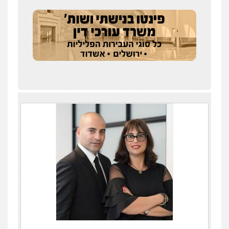
עדי כרמלי – חברת עו"ד
פלילי
כלכלי
עורכי דין לענייני אסירים
0525060666
גיא זהבי משרד עורכי דין
פלילי
משפחה
503456449
עו"ד איהאב ג'לג'ולי
פלילי
מעצרים וחקירות
עורכי דין לענייני
אסירים