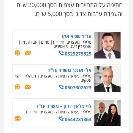
עו"ד תומר בנישתי
חתימה על התחייבות עצמית בסך 20,000 ש"ח
פלילי
מעצרים וחקירות
צווארון לבן
פשיעה
חמורה
והעמדת ערבות צד ג' בסך 5,000 ש"ח.
0546657865
עו"ד שגיא אקו
פלילי
מעצרים וחקירות
סמים
עבירות מין
עורכי דין לענייני אסירים
0525279829
אלי אונגר משרד עו"ד
פלילי
פשיעה חמורה
מעצרים
מנהלי
רישוי
עסקים
0507302623
לוי מלאך דדון – משרד עו"ד
פלילי
פשיעה חמורה
מעצרים וחקירות
0544231863