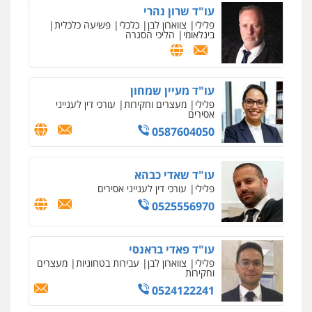
עו"ד שרון נהרי
פלילי
צווארון לבן
כלכלי
פשיעה כלכלית
בינלאומי
הליכי הסגרה
עו"ד מעיין שמחון
פלילי
מעצרים וחקירות
עורכי דין לענייני
אסירים
0587604050
עו"ד שאדי כבהא
פלילי
עורכי דין לענייני אסירים
0525556970
עו"ד פאדי בראנסי
פלילי
צווארון לבן
עבירות בטחוניות
מעצרים
וחקירות
0524122241
ניר קידר – צלם
צילום עורכי דין
שירותים מקצועיים לעורכי