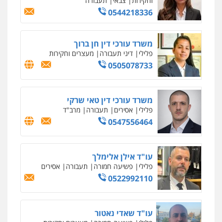
וחקירות
0542255161
גל דהן – משרד עורך דין פלילי
פלילי
פשיעה חמורה
סמים
מעצרים
וחקירות
0544723840
עו"ד ראוף נג'אר
פלילי
עורכי דין לענייני אסירים
מעצרים
סמים
רכוש
0548009246
עדי כרמלי – חברת עו"ד
פלילי
כלכלי
עורכי דין לענייני אסירים
0525060666
גיא זהבי משרד עורכי דין