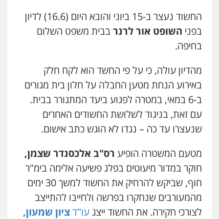
סלימאן אבו שעירה – משרד עורכי דין
פלילי
בטחוני
צבאי
נזיקין
החשוד נעצר ב-15 ביוני והובא היום (16.6) לדיון
0547780927
בפני
השופט אור לרנר
בבית משפט השלום
בחיפה.
עו"ד אסף גונן
פלילי
פשע חמור
תעבורה
צבא
מעצרים
מהדיון עולה, כי על פי החשד הוא לקח חלק
וחקירות
באירוע הנחת מטען החבלה על חלון בית מגורים
0542255161
ב-6 במאי, במטרה לפגוע ביעד המתגורר בבית.
גל דהן – משרד עורך דין פלילי
עם זאת, בניגוד לשלושת החשודים האחרים
פלילי
פשיעה חמורה
סמים
מעצרים
שנעצרו עד כה – נגדו לא הוגש כתב אישום.
וחקירות
0544723840
מטעם המשטרה הופיע
רס"ב אלכסנדר שצמן,
עו"ד ראוף נג'אר
חוקר במדור מיעוטים בפלג פשיעה אלימה בימ"ר
פלילי
עורכי דין לענייני אסירים
מעצרים
חוף, שביקש להרחיק את החשוד למשך 30 ימים
סמים
רכוש
0548009246
מהמעורבים שנחקרו בפרשה ולחייבו להתייצב
לצורכי חקירה. את החשוד ייצג
עו"ד
ציון שמעון,