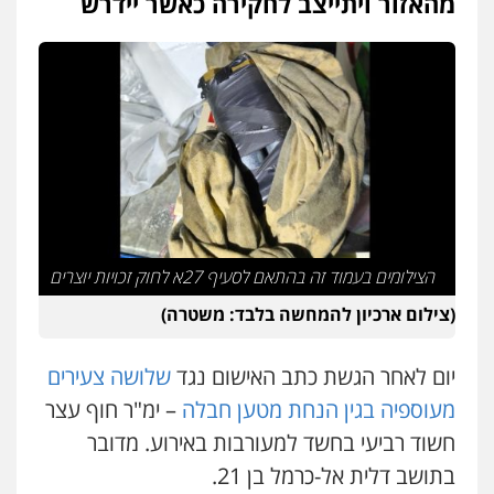
מהאזור ויתייצב לחקירה כאשר יידרש
פלילי
אסירים
תעבורה
מרב"ד
0547556464
עו"ד אילן אלימלך
פלילי
פשיעה חמורה
תעבורה
אסירים
0522992110
עו"ד שאדי נאטור
פלילי
פשיעה חמורה
מעצרים וחקירות
הצילומים בעמוד זה בהתאם לסעיף 27א לחוק זכויות יוצרים
0509230800
(צילום ארכיון להמחשה בלבד: משטרה)
יום לאחר הגשת כתב האישום נגד
שלושה צעירים
גיל דביר – משרד עורכי דין
פלילי
פשיעה כלכלית
צווארון לבן
מעוספיה בגין הנחת מטען חבלה
– ימ"ר חוף עצר
0506217771
חשוד רביעי בחשד למעורבות באירוע. מדובר
בתושב דלית אל-כרמל בן 21.