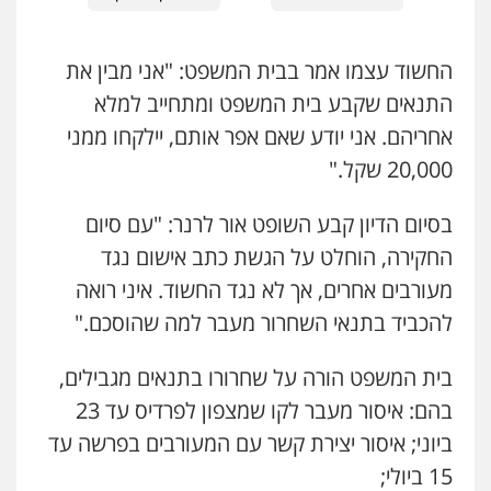
עו"ד אבי כהן
פלילי
פשיעה חמורה
קטינים
אלימות
סמים
עבירות מין
0523647066
החשוד עצמו אמר בבית המשפט: "אני מבין את
התנאים שקבע בית המשפט ומתחייב למלא
ויקי שמואל – משרד עו"ד
אחריהם. אני יודע שאם אפר אותם, יילקחו ממני
פלילי
משפט פלילי
20,000 שקל."
0528959600
בסיום הדיון קבע השופט אור לרנר: "עם סיום
החקירה, הוחלט על הגשת כתב אישום נגד
קורל קרוז – עורך דין פלילי
משפט פלילי
מעורבים אחרים, אך לא נגד החשוד. איני רואה
0545437431
להכביד בתנאי השחרור מעבר למה שהוסכם."
בית המשפט הורה על שחרורו בתנאים מגבילים,
עו"ד עלי סעדי
פלילי
פשיעה חמורה
ליווי וייצוג בחקירות
בהם: איסור מעבר לקו שמצפון לפרדיס עד 23
ומעצרים
0508824984
ביוני; איסור יצירת קשר עם המעורבים בפרשה עד
15 ביולי;