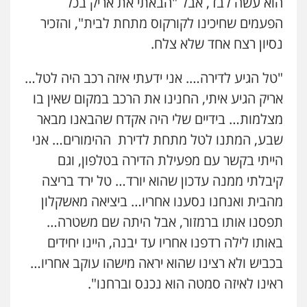
הוא עשה לבד, אבל "הבאתי את אריק בכל
הפעמים שחיכינו לקורקוס מתחת לבית", והזכיר
נסיון רצח אחד שלא צלח.
"טל הגיע לדירה…. אני ידעתי איזה רכב היה לטל…
אריק הגיע איתי, החנינו את הרכב במקום שאין בו
מצלמות… בידיים שלי היה אקדח שהבאנו מבאר
שבע, המתנו לטל מתחת לדירת ההימורים… אני
הייתי בקשר עם מפעילת הדירה בטלפון, וגם
קיבלתי ממנה עדכון שהוא יורד… טל ירד בריצה
מהבית ואנחנו נסענו אחריו… ביציאה מאשקלון
תפסנו אותו ברמזור, אבל היתה שם משטרה…
באותו לילה רדפנו אחריו עד יבנה, היינו יחידים
בכביש ולא רצינו שהוא יראה מישהו עוקב אחריו…
ראינו לאיזה סמטה הוא נכנס וברחנו".