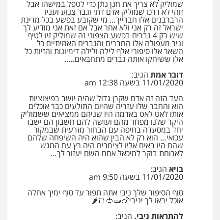
שמוליק לא צריך את חנן נתן כדי לטפל במישהו אבל
זוהי לא דרכו שמוליק אדם דתי וגבר צנוע ועניו
הרברבנים אלו חברייך… מי שקובע בפשע בכל מדינת
ישראל זה רק אני ולא אחר אבל אם זאת אני מודיע לך
שיש רק 4 גברים בפשע הצפוני זה שמוליק זיו לטיף
וניר מעפולה אלו החברים והגברים האמיתיים כל
השאר אלו סיפורי אלף לילה ולילה דימיונות והזיות כל
אלו ששיחקו אותה גברים מתחבאים…..
דובר אמת
הגיב:
11/01/2020 בשעה 12:38 am
העד הזה זה אדם שקרן גדול שהיה יושב בפיצוציות
הוא והחבר שלו עזריה שהיום התולעים כבר אוכלים
אותו לאט לאט באדמה היו שניהם ממציאים ששמוליק
היקר שלנו מפחד מהם ועושה להם חשבון הם ישבו
יחד במסעדה בחיפה עם הבחור מזרעית שבמקור
עכואי… הוא רק לא הבין שהוא היה השיפחה שלהם
שהם היו באים אליו לצימרים היה רץ עם המגש
לארוחת בוקר למיכאל אחח השם יעזור לך…
בויא
הגיב:
11/01/2020 בשעה 9:50 am
סוף הסיפור שלך ניבי אתה תפור עד סוף ימיך אחלה
אוכל יבאו לך יניבי🍗🥒🍅🍞🌶
להתראות ניבי.
הגיב: