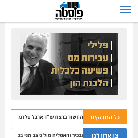
כל המבזקים
החשוד ברצח עו"ד ארבל פלדמן טען לרקע נפשי ו
05.08 | 20:09
צווארון לבן
הקצין הבכיר והאפליה מול ניצב מני בנימין בתיק נצרת ואר