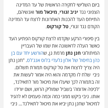
ביום השלישי לחקירה הראשית של עד המדינה
הצפוני נגד
יניב זגורי
,
מיכאל מור
ואנשיהם,
התייחס העד להכנות האחרונות לרצח עד המדינה
הקודם נגד זגורי,
טל קורקוס
.
בין סיפורי הרקע שקדמו לרצח קורקוס הפתיע העד
כאשר העלה לראשונה את שמו של העבריין
המיתולוגי
חנן נתן
מרמת גן, ש
הורשע יחד עם בן
כהן בחיסול של אלון גלעדי בלוס אנג'לס
. "חנן נתן
היה צריך לרצוח את טל קורקוס תמורת תשלום.
ניבי שלח לו מקדמה והוא היה אמור לעשות את
זה בתמורה לכך שיעלו את מיכאל מור לתאילנד,
'לכיפה אדומה' בשביל שמוליק הרוש, ושם יורידו
אותו. ניבי ביקש ממני כמה וכמה פעמים לא להגיד
למיכאל שחנן נתן יביא את מיכאל לתאילנד… ניבי