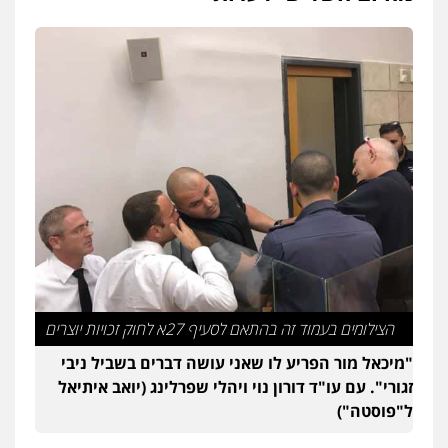
הצילומים בעמוד זה בהתאם לסעיף 27א לחוק זכויות יוצרים
"מיכאל מור הפריע לו שאני עושה דברים בשביל ניבי
זגורי". עם עו"ד דורון נוי ויהלי שפרלינג (יואב איתיאל
ל"פוסטה")