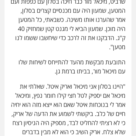
שרביט, מיכאל מור כבר חיכה בסלון עם כפפות ועם
המטען, שמעון היה עם מכנסיים קצרים בסלון,
אמר שהערנו אותו משינה. כשבאתי, כל המטען
היה מוכן. שמעון הביא לי מגנט קטן שמחזיק 40
ק"ג. הדבקנו את זה לרכב כדי שיחשבו ששמו לנו
מטען".
התובעת מבקשת מהעד להתייחס לשיחות שלו
עם מיכאל מור, בביתו ברמת גן.
"היינו בסלון אני מיכאל ואריק איטל. שאלתי את
מיכאל אם יספיק לטל חצי קילו חומר נפץ, ומיכאל
אמר לי בנוכחות איטל שאם הוא ייצא מזה הוא יחיה
חיים של כלב. ביקשתי לשמוע את הדעה של אריק,
כי לא רציתי להחליט לבד, מספיק היה הניסיון רצח
שלא צלח. אריק השיב כי הוא לא מבין בדברים