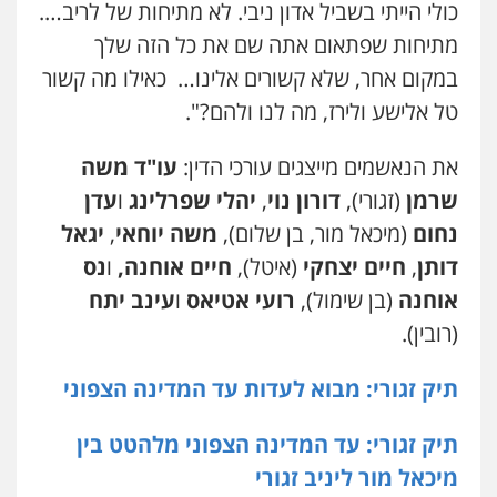
כולי הייתי בשביל אדון ניבי. לא מתיחות של לריב….
מתיחות שפתאום אתה שם את כל הזה שלך
במקום אחר, שלא קשורים אלינו… כאילו מה קשור
טל אלישע ולירז, מה לנו ולהם?".
את הנאשמים מייצגים עורכי הדין:
עו"ד משה
שרמן
(זגורי),
דורון נוי
,
יהלי שפרלינג
ו
עדן
נחום
(מיכאל מור, בן שלום),
משה יוחאי
,
יגאל
דותן
,
חיים יצחקי
(איטל),
חיים אוחנה,
ו
נס
אוחנה
(בן שימול),
רועי אטיאס
ו
עינב יתח
(רובין).
תיק זגורי: מבוא לעדות עד המדינה הצפוני
תיק זגורי: עד המדינה הצפוני מלהטט בין
מיכאל מור ליניב זגורי