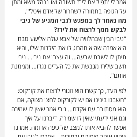
אמר לי 'תפיל את לירז תשובה ואז ננהל משא ומתן
על הגופה בתמורה לשחרור של אדם איטל'".
מה נאמר לך במפגש לגבי המניע של ניבי
לבקש ממך לרצוח את לירז?
"ניבי הבין שבהלוויה של אבא שלה אלישע סבח
היא אמרה שהיא תהרוג לו את הילדות שלו, והיא
תיתן לו לשבת שבעה… זה עצבן את ניבי… ניבי
חשב שלירז מגבשת את כל העדים נגדו… ומממנת
אותם".
לפי העד, כך קשרו הוא וזגורי לרצוח את קורקוס:
"חשבנו בינינו אם יש לקורקוס לחצן מצוקה, אם
הוא מסתובב עם אקדח… ניבי אמר שאין לו שמירה
וגם אני ידעתי שאין לו שמירה. דיברנו על איך
אפשר להביא אותו למצב של כיפה אדומה, אמרנו
שהוא אוהב הימורים ובחורות… אמרתי לניבי את