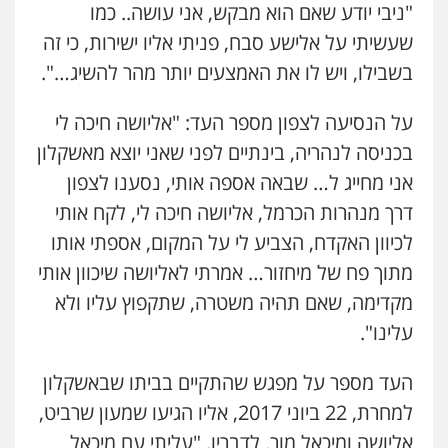
"ניבי יודע שאם הוא מבקש, אני עושה.. כמו
שעשיתי על אלישע סבח, פניתי אליו ישירות, כי זה
בשבילו, ויש לו את האמצעים יותר מהר להשיג…".
על הנסיעה לצפון מספר העד: "אליושה חיכה לי
בכניסה לנהריה, בינתיים לפני שאני יוצא מאשקלון
אני מחייג ל… שבאה אספה אותי, נסענו לצפון
דרך מנהרות הכרמל, אליושה חיכה לי, לקח אותי
לכיוון האקדח, הצביע לי על המקום, אספתי אותו
מתוך פח של מיחזור… אמרתי לאליושה שיכוון אותי
מקדימה, שאם תהיה משטרה, שתקפוץ עליו ולא
עלינו".
העד מספר על מפגש שהתקיים בביתו שבאשקלון
למחרת, 22 ביוני 2017, אליו הגיעו שמעון שרביט,
אליושה ומיכאל מור. לדבריו, "עליתי עם מיכאל