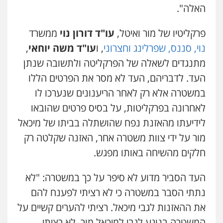
האלה".
פרקליטיו של מור ואיטל,
עו"ד דורון נוי
ממשרד
נוי, סננס, שפרלינג וחצרוני
, ו
עו"ד משה יוחאי
,
מתנגדים לשאלה של הפרקליטה ולתשובה שנתן
העד. לדבריהם, העד לא מסר את הפרטים הללו
במשטרה אלא רק לאחר הריענונים שנערכו לו
לאחרונה בפרקליטות, על בסיס פרטים שהובאו
לידיעתו מהאזנת נפח שהושתלה בביתו של מיכאל
מור על ידי צוות משטרה אחר, האזנה שקלטה רק
חלקים מהשיחה באותו מפגש.
העד הסביר מדוע לא סיפר על כך במשטרה: "לא
נתתי הסבר במשטרה כי לא רציתי לפענח להם
את ההאזנות לגבי מיכאל. רציתי להערים קשיים על
המשטרה בנוגע לגבי למיכאל מור. לא רציתי