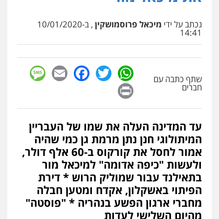
נכתב על ידי
מיכאל פרוסמושקין
, ב-10/01/2020
14:41
sage
Facebook
Email
WhatsApp
Twitter
שתף כתבה עם
Print
חברים
עד המדינה העלה את שמו של העבריין
המיתולוגי חנן נתן מרמת גן כמי שהיה
אמור לחסל את קורקוס ב-60 אלף דולר,
ולעשות "כיפה אדומה" למיכאל מור
בתאילנד עבור שמוליק הרוש * דירת
הפיתוי באשקלון, אקדח ומטען חבלה
מחברי ארגון הפשע בנהריה * "פוסטה"
מהיום השלישי לעדות