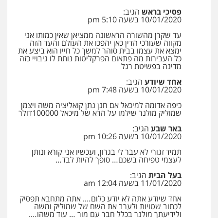
פסיכי בראש
הגיב:
10/01/2020 בשעה 5:10 pm
עד שקרן מהשורה הראשונה ממציאן שאין כמותו אני
מקווה שעורכי הדין כאן יהפכו את העולם והעד הזה
ימצא את עצמו בבית סוהר למשך כל חייו הוא ביצע את
כל העבירות מה פתאום הפרקליטות נותת לו גיבויי כזה
מדינה בפשיטת רגל
אחד שיודע
הגיב:
10/01/2020 בשעה 7:48 pm
כיפה אדומה למיכאל אם חנן נתן קואליציה משה ויצמן
שמוליק מולנר שילמו על הרא של מיכאל 100000דולר
באר שבע
הגיב:
10/01/2020 בשעה 10:26 pm
תמיד זגורי לא עבר לי בגרון, ועכשיו אני קורא ונותן
לעצמי טפיחה בשכם… סופך להיות לבד…
בעל הבית
הגיב:
11/01/2020 בשעה 12:04 am
אחד שיודע אתה לא יודע כלום…. אתה מתחבא תפסיק
לכתוב שטויות ולערב את השם של שמוליק ומשה
ולידיעתך מולנר בכלל חבר עם מור … עוד משהו….