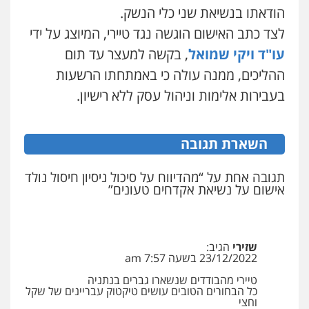
הודאתו בנשיאת שני כלי הנשק.
0523647066
עו"ד שלומי שרון
לצד כתב האישום הוגשה נגד טיירי, המיוצג על ידי
פלילי
צבאי
מעצרים וחקירות
עו"ד ויקי שמואל
, בקשה למעצר עד תום
0547342002
ויקי שמואל – משרד עו"ד
פלילי
משפט פלילי
ההליכים, ממנה עולה כי באמתחתו הרשעות
0528959600
בעבירות אלימות וניהול עסק ללא רישיון.
עו"ד אלון קריטי
פלילי
כלכלי
אלימות
סמים
מעצרים
0525544654
קורל קרוז – עורך דין פלילי
השארת תגובה
משפט פלילי
0545437431
עו"ד זוהר ארבל
תגובה אחת על “מהדיווח על סיכול ניסיון חיסול נולד
אישום על נשיאת אקדחים טעונים”
פלילי
פשיעה חמורה
מעצרים וחקירות
קטינים
עו"ד עלי סעדי
0538788878
פלילי
פשיעה חמורה
ליווי וייצוג בחקירות
ומעצרים
שזירי
הגיב:
0508824984
23/12/2022 בשעה 7:57 am
טיירי מהבודדים שנשארו גברים בנתניה
עו"ד תומר בנישתי
כל הבחורים הטובים עושים טיקטוק עבריינים של שקל
פלילי
מעצרים וחקירות
צווארון לבן
פשיעה
וחצי
חמורה