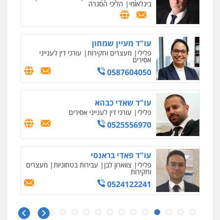
בינלאומי
הליכי הסגרה
מאיה בלום, עו"ס, טיפול ושיקום
טיפול בהתמכרויות
שירותים מקצועיים
לעורכי דין
עו"ד מעיין שמחון
0504062539
פלילי
מעצרים וחקירות
עורכי דין לענייני
אסירים
0587604050
עו"ד ד"ר אבי שקד
עבירות כלכליות
הלבנת הון
חילוטים
עבירות פליליות
עו"ד שאדי כבהא
0544385337
פלילי
עורכי דין לענייני אסירים
0525556970
איתי חקירות – שירותים לעורכי דין
חקירות פרטיות
חקירות כלכליות
חקירות
אישות
איתורים
עו"ד פאדי בראנסי
0537865001
פלילי
צווארון לבן
עבירות בטחוניות
מעצרים
וחקירות
0524122241
ניר קידר – צלם
צילום עורכי דין
שירותים מקצועיים לעורכי
דין
עו"ד אלינור טל
0504578527