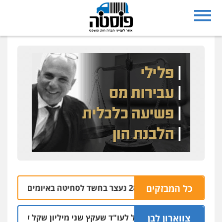
נצרת: בן 28 נעצר בחשד לסחיטה באיומים מטלפון שאינו שלו
כל המבזקים
צווארון לבן
מאסר בפועל לעו"ד שעקץ שני מיליון שקל על דירה השייכת 