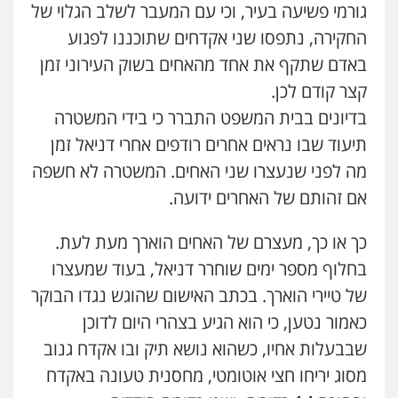
גורמי פשיעה בעיר, וכי עם המעבר לשלב הגלוי של
סלימאן אבו שעירה – משרד עורכי דין
פלילי
בטחוני
צבאי
נזיקין
החקירה, נתפסו שני אקדחים שתוכננו לפגוע
0547780927
באדם שתקף את אחד מהאחים בשוק העירוני זמן
קצר קודם לכן.
עו"ד אסף גונן
בדיונים בבית המשפט התברר כי בידי המשטרה
פלילי
פשע חמור
תעבורה
צבא
מעצרים
וחקירות
תיעוד שבו נראים אחרים רודפים אחרי דניאל זמן
0542255161
מה לפני שנעצרו שני האחים. המשטרה לא חשפה
אם זהותם של האחרים ידועה.
גל דהן – משרד עורך דין פלילי
פלילי
פשיעה חמורה
סמים
מעצרים
כך או כך, מעצרם של האחים הוארך מעת לעת.
וחקירות
שני אלגרבלי – משרד עורכי דין
0544723840
בחלוף מספר ימים שוחרר דניאל, בעוד שמעצרו
פלילי
עורכי דין לענייני אסירים
תעבורה
של טיירי הוארך. בכתב האישום שהוגש נגדו הבוקר
0507120031
עו"ד ראוף נג'אר
כאמור נטען, כי הוא הגיע בצהרי היום לדוכן
פלילי
עורכי דין לענייני אסירים
מעצרים
סמים
רכוש
שבבעלות אחיו, כשהוא נושא תיק ובו אקדח גנוב
עו"ד אייל אביטל
0548009246
מסוג יריחו חצי אוטומטי, מחסנית טעונה באקדח
פלילי
פשיעה חמורה
מעצרים וחקירות