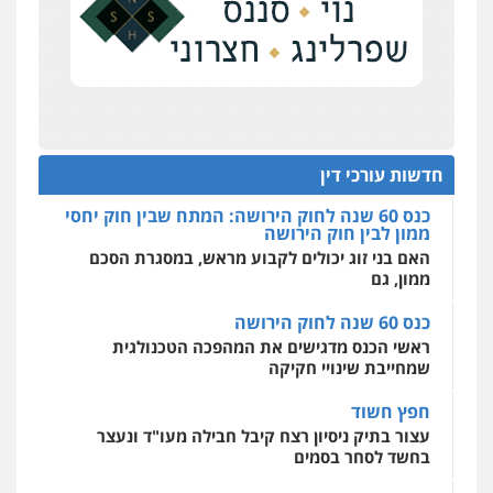
להגנה על עסקים קטנים
0522508109
פלילי
אסירים
חקירות ומעצרים
סייבר
ניהול משברים פליליים
תנו וקחו
0506355388
אחסון אתרים
הדוקטורט של עו"ד יואב ציוני: מע"מ ומוסדות ללא
מהירות
הגנה
גיבוי
תמיכה
שירותים
כוונת רווח
מקצועיים לעורכי דין
עו"ד דרוויש נאשף
כנס 60 שנה לחוק הירושה: המתח שבין חוק יחסי
פלילי
פשיעה חמורה
זכויות אדם
ממון לבין חוק הירושה
חדשות עורכי דין
0527448141
האם בני זוג יכולים לקבוע מראש, במסגרת הסכם
מרכז התחלה חדשה
ממון, גם
אסירים
עבירות מין
שירותים מקצועיים
לעורכי דין
חליל ביאדי – משרד עורכי דין
כנס 60 שנה לחוק הירושה
0544500346
פלילי
דיני תעבורה
מעצרים וחקירות
ראשי הכנס מדגישים את המהפכה הטכנולגית
פשיעה חמורה
אסירים
שמחייבת שינויי חקיקה
0509636895
חפץ חשוד
עצור בתיק ניסיון רצח קיבל חבילה מעו"ד ונעצר
עו"ד איהאב זבידאת
בחשד לסחר בסמים
פלילי
פשיעה חמורה
ארגוני פשע
עבירות
המתה
עבירות מין
יחסי עו"ד לקוח
0509930581
עורך דין מהצפון נעצר בחשד להברחת חשיש לעצור
בקישון