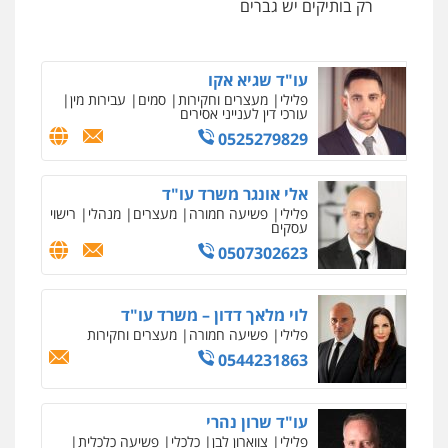
רק בותיקים יש גברים
0546657865
ניר קידר – צלם
צילום עורכי דין
שירותים מקצועיים לעורכי
דין
עו"ד שגיא אקו
0504578527
פלילי
מעצרים וחקירות
סמים
עבירות מין
עורכי דין לענייני אסירים
0525279829
רונן הלל – מוניטין
מחיקת כתבות מגוגל ודחיקת אזכורים
שליליים
שירותים מקצועיים לעורכי דין
אלי אונגר משרד עו"ד
0522508109
פלילי
פשיעה חמורה
מעצרים
מנהלי
רישוי
עסקים
0507302623
אחסון אתרים
מהירות
הגנה
גיבוי
תמיכה
שירותים
מקצועיים לעורכי דין
לוי מלאך דדון – משרד עו"ד
פלילי
פשיעה חמורה
מעצרים וחקירות
0544231863
מרכז התחלה חדשה
אסירים
עבירות מין
שירותים מקצועיים
לעורכי דין
עו"ד שרון נהרי
0544500346
פלילי
צווארון לבן
כלכלי
פשיעה כלכלית