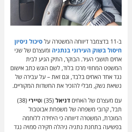
משרד עורכי דין טאי שרקי
פלילי
אסירים
תעבורה
מרב"ד
0547556464
עו"ד אילן אלימלך
ב-11 בדצמבר דיווחה המשטרה על
סיכול ניסיון
פלילי
פשיעה חמורה
תעבורה
אסירים
0522992110
חיסול בשוק העירוני בנתניה
ומעצרם של שני
אחים תושבי העיר. הבוקר, התיק הגיע לבית
המשפט המחוזי מרכז בלוד, לשם הוגש כתב אישום
עו"ד שאדי נאטור
פלילי
פשיעה חמורה
מעצרים וחקירות
נגד אחד האחים בלבד, וגם זאת – על עבירה של
0509230800
נשיאת נשק, מבלי להזכיר את החשדות המקוריים.
עם מעצרם של האחים
דניאל
(35) ו
טיירי
(38)
גיל דביר – משרד עורכי דין
תבל, קרובי משפחה של משפחת אבוטבול
פלילי
פשיעה כלכלית
צווארון לבן
0506217771
המוכרת, המשטרה דיווחה כי היחידה ללוחמה
בפשיעה בתחנת נתניה ניהלה חקירה סמויה נגד