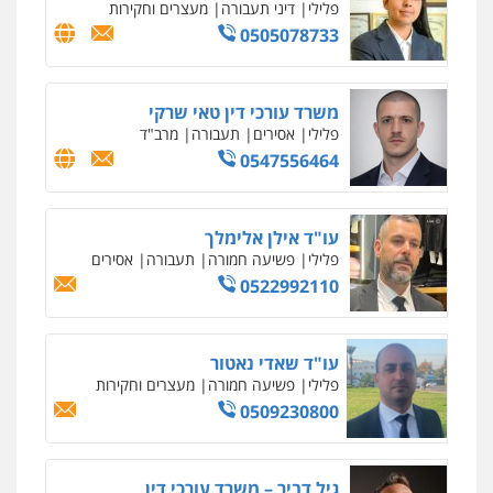
וחקירות
0542255161
גל דהן – משרד עורך דין פלילי
פלילי
פשיעה חמורה
סמים
מעצרים
וחקירות
0544723840
עו"ד ראוף נג'אר
פלילי
עורכי דין לענייני אסירים
מעצרים
סמים
רכוש
0548009246
עדי כרמלי – חברת עו"ד
פלילי
כלכלי
עורכי דין לענייני אסירים
0525060666
גיא זהבי משרד עורכי דין