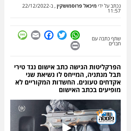
עו"ד אלון קריטי
נכתב על ידי
מיכאל פרוסמושקין
, ב-22/12/2022
פלילי
כלכלי
אלימות
סמים
מעצרים
11:57
0525544654
עו"ד זוהר ארבל
sage
Facebook
Email
WhatsApp
Twitter
פלילי
פשיעה חמורה
מעצרים וחקירות
שתף כתבה עם
קטינים
Print
חברים
0538788878
עו"ד שלי גורביץ – לוי
הפרקליטות הגישה כתב אישום נגד טירי
משפט פלילי
פשיעה חמורה
מעצרים
תבל מנתניה, המייחס לו נשיאת שני
וחקירות
צבאי
תעבורה
אקדחים טעונים. החשדות המקוריים לא
0544218336
מופיעים בכתב האישום
משרד עורכי דין חן ברוך
פלילי
דיני תעבורה
מעצרים וחקירות
0505078733