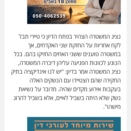
עו"ד אילן אלימלך
פלילי
פשיעה חמורה
תעבורה
אסירים
0522992110
נציג המשטרה הצהיר בפתח הדיון כי טיירי תבל
לקח אחריות על החזקת שני האקדחים, אך
עו"ד שאדי נאטור
במשטרה טוענים ששני האחים החזיקו בהם. בכל
פלילי
פשיעה חמורה
מעצרים וחקירות
הנוגע לכוונות הפגיעה עליהן דיברה המשטרה,
0509230800
נציג המשטרה אמר בדיון: "יש לנו אינדיקציה בתיק
החקירה שהם הצטיידו עם הנשקים האלה
משרד עורכי דין פארס פלאח
בעקבות אירוע מקדים שהיה. מדובר על נשיאת
פלילי
צבאי
צווארון לבן והונאה
ביטוח לאומי
נשק שלא היתה בשביל לאיים, אלא בשביל להרוג
0549911449
מישהו".
עו"ד עידית שינו-אמיתי
פלילי
עורכי דין לענייני אסירים
פשיעה
חמורה
מעצרים וחקירות