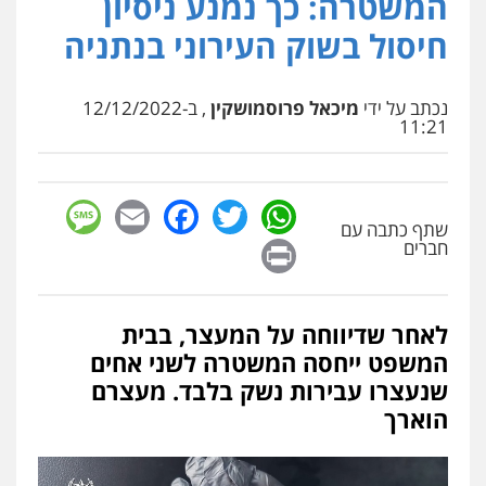
המשטרה: כך נמנע ניסיון
עו"ד אלון ארז
חיסול בשוק העירוני בנתניה
פלילי
צבאי
סמים
אלימות במשפחה
צווארון
לבן
0507368203
נכתב על ידי
מיכאל פרוסמושקין
, ב-12/12/2022
11:21
שחר לדובסקי, עו"ד
פלילי
מעצרים וחקירות
עבירות המתה
עורכי
דין לענייני אסירים
sage
Facebook
Email
WhatsApp
Twitter
0507913332
שתף כתבה עם
Print
חברים
עו"ד איהאב ג'לג'ולי
פלילי
מעצרים וחקירות
עורכי דין לענייני
אסירים
לאחר שדיווחה על המעצר, בבית
0505216700
המשפט ייחסה המשטרה לשני אחים
שנעצרו עבירות נשק בלבד. מעצרם
עו"ד שלומי שרון
הוארך
פלילי
צבאי
מעצרים וחקירות
0547342002