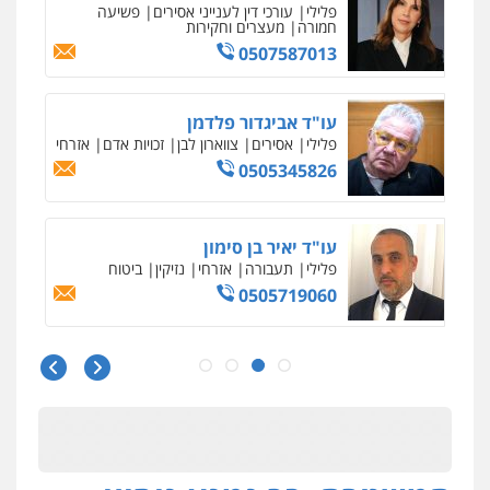
סלימאן אבו שעירה – משרד עורכי דין
פלילי
בטחוני
צבאי
נזיקין
0547780927
עו"ד אסף גונן
פלילי
פשע חמור
תעבורה
צבא
מעצרים
וחקירות
0542255161
גל דהן – משרד עורך דין פלילי
פלילי
פשיעה חמורה
סמים
מעצרים
וחקירות
0544723840
עו"ד ראוף נג'אר
פלילי
עורכי דין לענייני אסירים
מעצרים
סמים
רכוש
0548009246