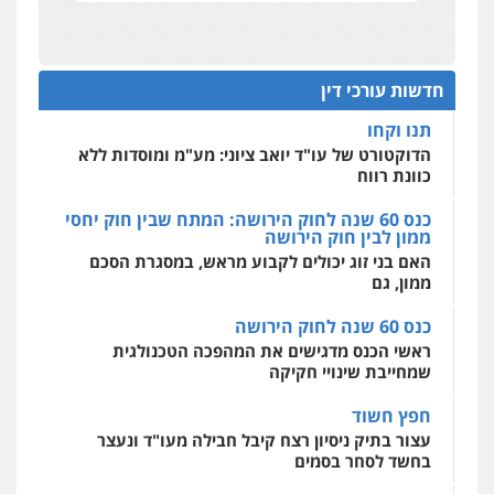
מהירות
הגנה
גיבוי
תמיכה
שירותים
תנו וקחו
מקצועיים לעורכי דין
עו"ד מוחמד סביחאת
הדוקטורט של עו"ד יואב ציוני: מע"מ ומוסדות ללא
כוונת רווח
פלילי
תעבורה
פשיעה כלכלית
חדשות עורכי דין
0525077716
כנס 60 שנה לחוק הירושה: המתח שבין חוק יחסי
מרכז התחלה חדשה
ממון לבין חוק הירושה
אסירים
עבירות מין
שירותים מקצועיים
לעורכי דין
האם בני זוג יכולים לקבוע מראש, במסגרת הסכם
עו"ד יניב זוסמן
ממון, גם
0544500346
פלילי
כלכלי
פשיעה חמורה
מעצרים
וחקירות
כנס 60 שנה לחוק הירושה
0525199949
מאיה בלום, עו"ס, טיפול ושיקום
ראשי הכנס מדגישים את המהפכה הטכנולגית
טיפול בהתמכרויות
שירותים מקצועיים
שמחייבת שינויי חקיקה
לעורכי דין
עו"ד אמיר נאטור
0504062539
חפץ חשוד
פלילי
פשיעה חמורה
צווארון לבן
מעצרים
עצור בתיק ניסיון רצח קיבל חבילה מעו"ד ונעצר
0543326767
בחשד לסחר בסמים
עו"ד ד"ר אבי שקד
עבירות כלכליות
הלבנת הון
חילוטים
יחסי עו"ד לקוח
עבירות פליליות
עו"ד פאדי זועבי
עורך דין מהצפון נעצר בחשד להברחת חשיש לעצור
0544385337
פלילי
פשיעה חמורה
סמים
עורכי דין לענייני
בקישון
אסירים
תעבורה
0506984757
עו"ד ליאור קצב הורשע בבית-הדין המשמעתי
איתי חקירות – שירותים לעורכי דין