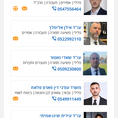
עו"ד אביגדור פלדמן
פלילי
אסירים
צווארון לבן
זכויות אדם
אזרחי
0505345826
עו"ד יאיר בן סימון
פלילי
תעבורה
אזרחי
נזיקין
ביטוח
0505719060
עו"ד נס בן נתן
פלילי
כלכלי
פשיעה חמורה
נוער
0505555110
עו"ד משה פלמור
פלילי
כלכלי
צווארון לבן
עורכי דין לענייני
אסירים
0549732303