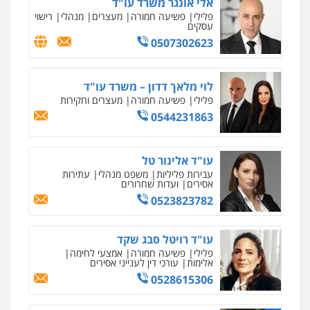
פלילי
צבאי
מעצרים וחקירות
אלי אונגר משרד עו"ד
פלילי
פשיעה חמורה
מעצרים
מנהלי
רישוי
0547342002
עסקים
0507302623
עו"ד אלון קריטי
פלילי
כלכלי
אלימות
סמים
מעצרים
לוי מלאך דדון – משרד עו"ד
0525544654
פלילי
פשיעה חמורה
מעצרים וחקירות
0544231863
מנשה, אלמוג – עורכי דין
פלילי
עבירות תנועה
צווארון לבן
תעבורה
עו"ד אלינור טל
עורכי דין לענייני אסירים
מעצרים וחקירות
עבירות פליליות
משפט מנהלי
עתירות
0546470989
אסירים
ועדות שחרורים
0523823782
עו"ד זוהר ארבל
פלילי
פשיעה חמורה
מעצרים וחקירות
עו"ד רויטל סבג שקד
קטינים
פלילי
פשיעה חמורה
אמצעי לחימה
0538788878
אלימות
עורכי דין לענייני אסירים
0528615306
עו"ד אסף דוק