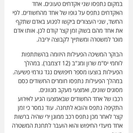
במקום נתפסו שני אקדחים טעונים. אחד
עו"ד שלי גורביץ – לוי
האקדחים נתפס על גופו של אחד מהחשודים. לפי
משפט פלילי
פשיעה חמורה
מעצרים
החשד, שני העצורים ביקשו לפגוע באדם שתקף
וחקירות
צבאי
תעבורה
0544218336
את אחד מהם בשוק זמן קצר קודם לכן. אותו אדם
מוכר למשטרה ומשתייך לקבוצה יריבה.
עו"ד שאדי כבהא
הבוקר המשיכה הפעילות היזומה בהשתתפות
פלילי
עורכי דין לענייני אסירים
0525556970
לוחמי יס"מ שרון ומג"ב (12 דצמבר). במהלך
הפעילות בוצעו מספר חיפושים נגד גורמי פשיעה.
במהלך הפעילות נתפסו חומרים החשודים כסם
משרד עורכי דין חן ברוך
פלילי
דיני תעבורה
מעצרים וחקירות
מסוגים שונים, ואמצעי מעקב מגוונים.
0505078733
רכבו של אחד החשודים שבאמצעו הגיע לאירוע
התקיפה נתפס והובא לתחנה. עוד נמסר כי זמן
עו"ד קארין לגטיוי
קצר לאחר מכן נתפס רכב ממוגן ירי שהיה ברשות
פלילי
פשיעה חמורה
מעצרים וחקירות
אחד מיעדי החיפוש והוא הועבר לתחנת המשטרה
0507446995