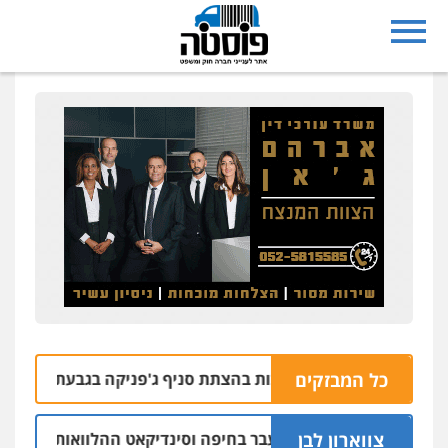
כל המבזקים
צרו בחשד למעורבות בהצתת סניף ג'פניקה בגבעתיים
06.08 | 22:58
צווארון לבן
ם: יו"ר ש"ס לשעבר בחיפה וסינדיקאט ההלוואות של משפחת הרי