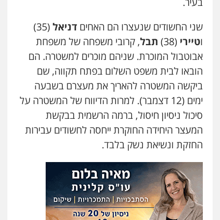
בעיר.
שני החשודים שנעצרו הם האחים
דניאל
(35)
עו"ד ירון גיגי
פלילי
צווארון לבן
מעצרים
הליכי הסגרה
ו
טיירי
(38)
תבל
, קרובי משפחה של משפחת
0522249087
אבוטבול המוכרת. שניהם מוכרים למשטרה. הם
הובאו לבית משפט השלום בפתח תקווה, שם
עו"ד רועי אטיאס
ביקשה המשטרה להאריך את מעצרם בשבעה
משפט פלילי
פשיעה חמורה
צווארון לבן
ימים (12 דצמבר). למרות הדיווח של המשטרה על
525043999
סיכול ניסיון חיסול, ברמה הרשמית בבקשת
המעצר היחידה החוקרת ייחסה לחשודים עבירות
עו"ד אסף כהן
החזקת ונשיאת נשק בלבד.
פלילי
פשיעה חמורה
סמים והימורים
מעצרים וחקירות
0526555488
משרד עורכי דין טאי שרקי
פלילי
אסירים
תעבורה
מרב"ד
0547556464