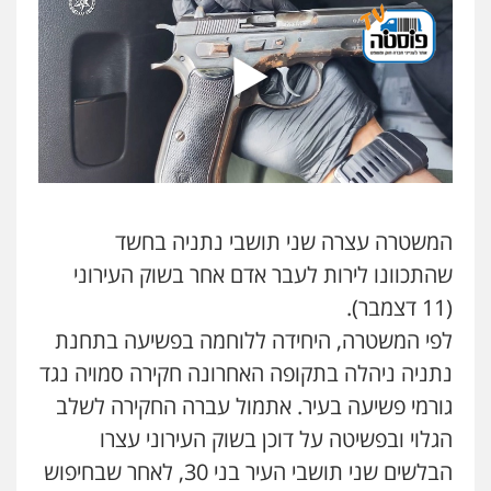
עו"ד אלון קריטי
פלילי
כלכלי
אלימות
סמים
מעצרים
0525544654
מנשה, אלמוג – עורכי דין
פלילי
עבירות תנועה
צווארון לבן
תעבורה
עורכי דין לענייני אסירים
מעצרים וחקירות
0546470989
המשטרה עצרה שני תושבי נתניה בחשד
שהתכוונו לירות לעבר אדם אחר בשוק העירוני
עו"ד זוהר ארבל
(11 דצמבר).
פלילי
פשיעה חמורה
מעצרים וחקירות
קטינים
לפי המשטרה, היחידה ללוחמה בפשיעה בתחנת
0538788878
נתניה ניהלה בתקופה האחרונה חקירה סמויה נגד
גורמי פשיעה בעיר. אתמול עברה החקירה לשלב
עו"ד אסף דוק
פלילי
עבירות מין
סמים והימורים
פשיעה
הגלוי ובפשיטה על דוכן בשוק העירוני עצרו
חמורה
חקירות ומעצרים
צווארון לבן והונאה
הבלשים שני תושבי העיר בני 30, לאחר שבחיפוש
0526885006