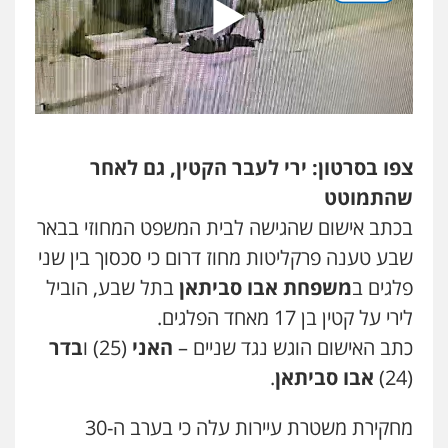
עו"ד אילן אלימלך
פלילי
פשיעה חמורה
תעבורה
אסירים
0522992110
עו"ד שאדי נאטור
פלילי
פשיעה חמורה
מעצרים וחקירות
צפו בסרטון: ירי לעבר הקטין, גם לאחר
0509230800
שהתמוטט
בכתב אישום שהגישה לבית המשפט המחוזי בבאר
גיל דביר – משרד עורכי דין
שבע טענה פרקליטות מחוז דרום כי סכסוך בין שני
פלילי
פשיעה כלכלית
צווארון לבן
פלגים ב
משפחת אבו סביתאן
בתל שבע, הוביל
0506217771
לירי על קטין בן 17 מאחד הפלגים.
כתב האישום הוגש נגד שניים –
האני
(25) ו
בדר
סלימאן אבו שעירה – משרד עורכי דין
(24)
אבו סביתאן
.
פלילי
בטחוני
צבאי
נזיקין
0547780927
מחקירת משטרת עיירות עלה כי בערב ה-30