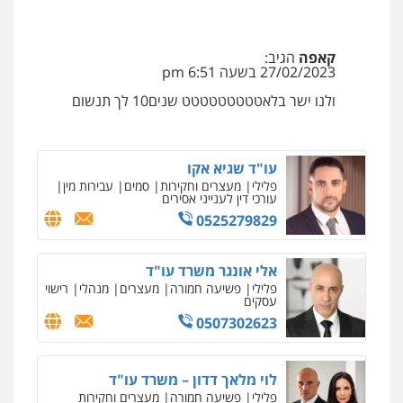
0508824984
קאפה
הגיב:
עו"ד תומר בנישתי
27/02/2023 בשעה 6:51 pm
פלילי
מעצרים וחקירות
צווארון לבן
פשיעה
חמורה
ולנו ישר בלאטטטטטטטטט שנים10 לך תנשום
0546657865
עו"ד שגיא אקו
פלילי
מעצרים וחקירות
סמים
עבירות מין
עורכי דין לענייני אסירים
0525279829
אלי אונגר משרד עו"ד
פלילי
פשיעה חמורה
מעצרים
מנהלי
רישוי
עסקים
0507302623
לוי מלאך דדון – משרד עו"ד
פלילי
פשיעה חמורה
מעצרים וחקירות