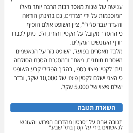
0546470989
ענישה של שנות מאסר רבות הרבה יותר מאלו
המוסכמות על ידי הצדדים, גם בהינתן הודאה
עו"ד אבי כהן
והעדר עבר פלילי", ציין השופט אולם הוסיף
פלילי
פשיעה חמורה
קטינים
אלימות
סמים
עבירות מין
כי ההסדר מקובל על הקטין והוריו, ולכן ניתן לכבדו
0523647066
חרף העונשים המקלים.
מלבד מאסרים בפועל, השופט גזר על הנאשמים
ויקי שמואל – משרד עו"ד
מאסרים מותנים. מאחר ובמסגרת הסכם הסולחה
פלילי
משפט פלילי
0528959600
ניתן לקטין פיצוי כספי, בהליך הפלילי קבע השופט
כי האני ישלם לקטין פיצוי של 10,000 שקל, ובדר
ישלם פיצוי של 5,000 שקל.
קורל קרוז – עורך דין פלילי
משפט פלילי
0545437431
השארת תגובה
עו"ד עלי סעדי
תגובה אחת על “סרטון מהדרום הפרוע והעונש
לנאשמים בירי על קטין בתל שבע”
פלילי
פשיעה חמורה
ליווי וייצוג בחקירות
ומעצרים