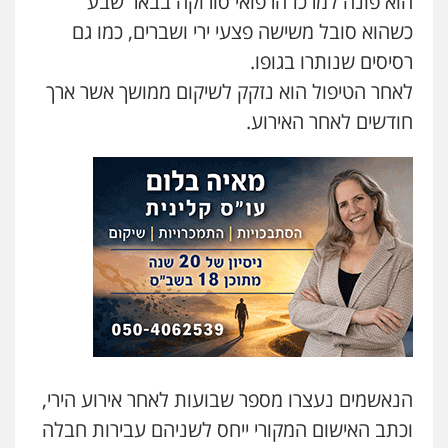
הוא פונה למרכז הרפואי סורוקה בבאר שבע
כשהוא סובל משישה פצעי ירי ושברים, כמו גם
גיא זהבי משרד עורכי דין
פלילי
משפחה
רסיסים שנותרו בגופו.
503456449
לאחר הטיפול הוא נזקק לשיקום ממושך אשר ארך
חודשים לאחר האירוע.
עו"ד איהאב ג'לג'ולי
פלילי
מעצרים וחקירות
עורכי דין לענייני
אסירים
0505216700
אייל בן שושן, עורך דין פלילי
פלילי
מעצרים וחקירות
פשיעה חמורה
נוער
רישום פלילי
0522763105
עו"ד שלומי שרון
פלילי
צבאי
מעצרים וחקירות
הנאשמים נעצרו מספר שבועות לאחר אירוע הירי,
0547342002
וכתב האישום המקורי ייחס לשניהם עבירות חבלה