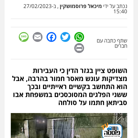
נכתב על ידי
מיכאל פרוסמושקין
, ב-27/02/2023
פלילי
פשיעה חמורה
מעצרים וחקירות
קטינים
15:40
0538788878
sage
Facebook
Email
WhatsApp
Twitter
עו"ד שלי גורביץ – לוי
שתף כתבה עם
משפט פלילי
פשיעה חמורה
מעצרים
Print
וחקירות
צבאי
תעבורה
חברים
0544218336
השופט ציין בגזר הדין כי העבירות
משרד עורכי דין חן ברוך
מצדיקות עונש מאסר חמור בהרבה, אבל
פלילי
דיני תעבורה
מעצרים וחקירות
הוא התחשב בקשיים ראייתיים ובכך
0505078733
ששני הפלגים המסוכסכים במשפחת אבו
סביתאן חתמו על סולחה
משרד עורכי דין טאי שרקי
פלילי
אסירים
תעבורה
מרב"ד
0547556464