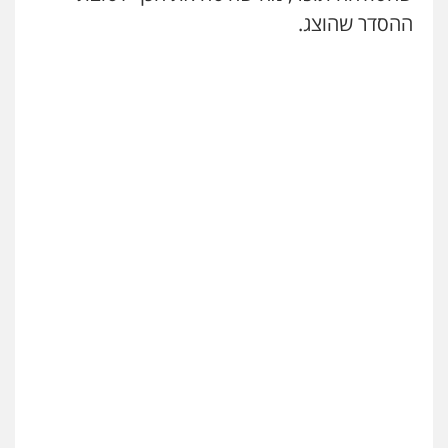
ההסדר שהוצג.
שני אלגרבלי – משרד עורכי דין
פלילי
עורכי דין לענייני אסירים
תעבורה
0507120031