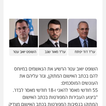
עו"ד אייל אביטל
פלילי
פשיעה חמורה
מעצרים וחקירות
0544712201
עו"ד רונן בנדל
משפט פלילי
פשיעה חמורה
פלילי
עו"ד דוד יפתח
עו"ד מאור שגב
השופט יואב עטר
0524282442
השופט יואב עטר הרשיע את הנאשמים במיוחס
כבריאן, מזר – משרד עורכי דין
פלילי
מעצרים וחקירות
להם בכתב האישום המתוקן, וגזר עליהם את
0543986802
העונשים המוסכמים:
55 חודשי מאסר להאני ו-18 חודשי מאסר לבדר.
מנשה, אלמוג – עורכי דין
"ביצוע העבירות המפורטות בכתב האישום
פלילי
עבירות תנועה
צווארון לבן
תעבורה
עורכי דין לענייני אסירים
מעצרים וחקירות
המתוקן בנסיבות המפורטות בכתב האישום מצדיק