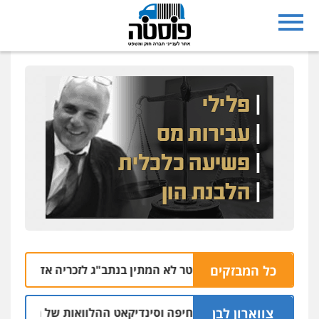
כל המבזקים
בנתיבות: אף שוטר לא המתין בנתב"ג לזכריה אדרי שחזר לישראל
צווארון לבן
ו"ר ש"ס לשעבר בחיפה וסינדיקאט ההלוואות של משפחת הרינג
4