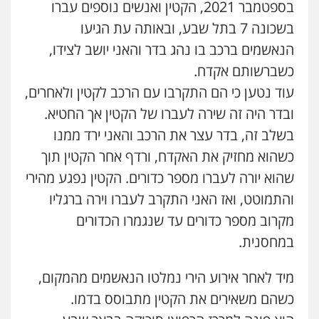
בספטמבר 2021, הקטין ואנשים נוספים עברו
עו"ד אסף גונן
פלילי
פשע חמור
תעבורה
צבא
מעצרים
בשכונה 7 בתל שבע, ובאותה עת הגיעו
וחקירות
הנאשמים ברכב בו נהג בדר והאני יושב לצידו,
0542255161
כשברשותם אקדח.
עוד נטען כי הם התקרבו עם הרכב לקטין ולאחרים,
גל דהן – משרד עורך דין פלילי
פלילי
פשיעה חמורה
סמים
מעצרים
ובדר היה זה שירה לעברו של הקטין אך החטיא.
וחקירות
0544723840
בשלב זה, בדר עצר את הרכב והאני ירד ממנו
כשהוא מחזיק את האקדח, ורדף אחר הקטין תוך
עו"ד ראוף נג'אר
שהוא יורה לעברו מספר כדורים. הקטין נפגע מהירי
פלילי
עורכי דין לענייני אסירים
מעצרים
והתמוטט, ואז האני התקרב לעברו וירה ברגליו
סמים
רכוש
0548009246
מקרוב מספר כדורים עד שנגמרו הכדורים
במחסנית.
עדי כרמלי – חברת עו"ד
פלילי
כלכלי
עורכי דין לענייני אסירים
מיד לאחר אירוע הירי נמלטו הנאשמים מהמקום,
0525060666
כשהם משאירים את הקטין מתבוסס בדמו.