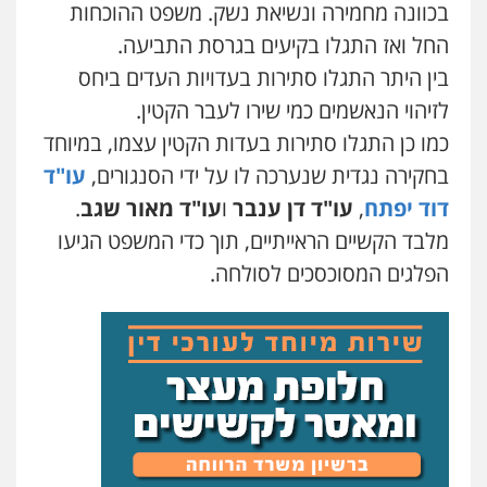
בכוונה מחמירה ונשיאת נשק. משפט ההוכחות
עו"ד אלון קריטי
החל ואז התגלו בקיעים בגרסת התביעה.
פלילי
כלכלי
אלימות
סמים
מעצרים
בין היתר התגלו סתירות בעדויות העדים ביחס
0525544654
לזיהוי הנאשמים כמי שירו לעבר הקטין.
כמו כן התגלו סתירות בעדות הקטין עצמו, במיוחד
עו"ד זוהר ארבל
בחקירה נגדית שנערכה לו על ידי הסנגורים,
עו"ד
פלילי
פשיעה חמורה
מעצרים וחקירות
קטינים
דוד יפתח
,
עו"ד דן ענבר
ו
עו"ד מאור שגב
.
0538788878
מלבד הקשיים הראייתיים, תוך כדי המשפט הגיעו
הפלגים המסוכסכים לסולחה.