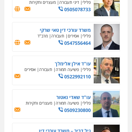
פלילי
פשיעה חמורה
סמים
מעצרים
וחקירות
0544723840
עו"ד ראוף נג'אר
פלילי
עורכי דין לענייני אסירים
מעצרים
סמים
רכוש
0548009246
עדי כרמלי – חברת עו"ד
פלילי
כלכלי
עורכי דין לענייני אסירים
0525060666
גיא זהבי משרד עורכי דין
פלילי
משפחה
503456449
עו"ד איהאב ג'לג'ולי