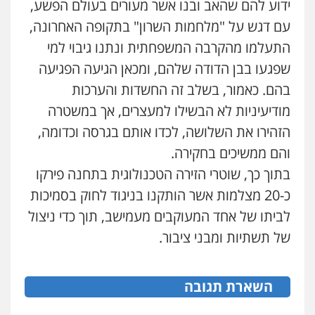
ידוע להם שהאב ובנו אשר מעורים בעולם הפשע,
עם דגש על "מלחמות השרון" בתקופה האחרונה,
עו"ד נס בן נתן
התעלמו מהקרבה המשפחתית ונתנו גיבוי למי
פלילי
כלכלי
פשיעה חמורה
נוער
0505555110
שפגעו בבן הדודה שלהם, ומכאן הגיעה הפגיעה
בהם. כאמור, בשלב זה החשדות והערכות
עו"ד משה פלמור
מודיעיניות לא הבשילו למעצרים, אך במשטרה
פלילי
כלכלי
צווארון לבן
עורכי דין לענייני
הזהירו את השלושה, לכדו אותם בגרסה וכדומה,
אסירים
0549732303
והם ממשיכים בחקירה.
בתוך כך, שוטרי הזירה הטכנולוגית בתחנה פירקו
סלימאן אבו שעירה – משרד עורכי דין
כ-20 מצלמות אשר הותקנו בניגוד לחוק בסמיכות
פלילי
בטחוני
צבאי
נזיקין
לביתו של אחד המעוקבים מעמישב, תוך כדי ניצול
0547780927
של תשתיות ומבני ציבור.
עו"ד אסף גונן
פלילי
פשע חמור
תעבורה
צבא
מעצרים
השארת תגובה
וחקירות
0542255161