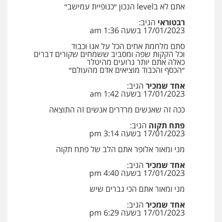
0546470989
פלילי
פשיעה חמורה
מעצרים וחקירות
אתם לא בlevel הנכון ״כנופיית עמישב״
0544712201
רבטוראי
הגיב:
17/01/2023 בשעה 1:36 am
עו"ד זוהר ארבל
פלילי
פשיעה חמורה
מעצרים וחקירות
סתם מלחמת אחים הכל על אגו וכבוד
קטינים
עו"ד בועז קניג
וכל הקקות שפה ומסביב ששמחים שקורים דברים
0538788878
פלילי
משפחה
כלכלי
צבאי
כאלה אתם יותר גרועים מהיטלר
״הכסף והכבוד מוציאים אדם מהעולם״
0507003001
אחד שמכיר
הגיב:
עו"ד אסף דוק
17/01/2023 בשעה 1:42 am
פלילי
עבירות מין
סמים והימורים
פשיעה
חמורה
חקירות ומעצרים
צווארון לבן והונאה
ויקי שמואל – משרד עו"ד
ככה זה שאנשים מרדרים אנשים זה התוצאה
0526885006
פלילי
משפט פלילי
פתח תקוה
הגיב:
0528959600
17/01/2023 בשעה 3:14 pm
מני ומאור אלופר אתם הלב של פתח תקוה
קורל קרוז – עורך דין פלילי
אחד שמכיר
הגיב:
17/01/2023 בשעה 4:40 pm
משפט פלילי
0545437431
מני ומאור אתם הכי גברים שיש
אחד שמכיר
הגיב:
17/01/2023 בשעה 6:29 pm
עו"ד עלי סעדי