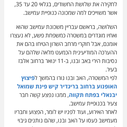
לחקירה את שלושת החשודים, בגלאי 20 עד 35,
משרד עורכי דין חן ברוך
אשר משוייכים למה שמכונה כנופיית עמישב.
פלילי
דיני תעבורה
מעצרים וחקירות
0505078733
השלושה, בראשם עבריין משכונת עמישב שהוא
ואחיו מוגדרים במשטרה כמשפחת פשע, לא נעצרו
עו"ד קארין לגטיוי
אומנם, אבל חוקרי מרחב השרון הטיחו בהם את
פלילי
פשיעה חמורה
מעצרים וחקירות
0507446995
ההערכה המודיעינית הכמעט מלאה שלהם על
נסיבות הירי באב ובנו, ב-11 ינואר ברחוב אלבז
בעיר.
עו"ד ירון גיגי
פלילי
צווארון לבן
מעצרים
הליכי הסגרה
לפי המשטרה, האב ובנו נורו בהמשך ל
פיצוץ
0522249087
האופנוע ברחוב בריגדיר קיש פינת שמואל
יבנאלי בפתח תקווה
, ממנו נפצע קשה חבר
צעיר בכנופיית עמישב.
עו"ד רועי אטיאס
משפט פלילי
פשיעה חמורה
צווארון לבן
לאחר האירוע, ועוד לפניו יש לומר, הפצוע וחבריו
525043999
מעמישב כעסו על האב ובנו, שהם נותנים גיבוי