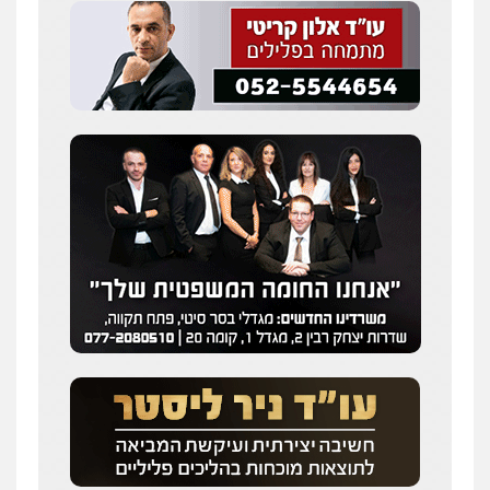
0505216700
עו"ד שלומי שרון
פלילי
צבאי
מעצרים וחקירות
0547342002
עו"ד אלון קריטי
פלילי
כלכלי
אלימות
סמים
מעצרים
0525544654
מנשה, אלמוג – עורכי דין
פלילי
עבירות תנועה
צווארון לבן
תעבורה
עורכי דין לענייני אסירים
מעצרים וחקירות
0546470989
עו"ד זוהר ארבל
פלילי
פשיעה חמורה
מעצרים וחקירות
קטינים