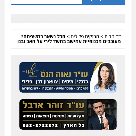
דף הבית
>
מבזקים פלילים
>
הכל נשאר במשפחה?
מעוכבים מכנופיית עמישב בחשד לירי על האב ובנו
שחר לדובסקי, עו"ד
פלילי
מעצרים וחקירות
עבירות המתה
עורכי
דין לענייני אסירים
0507913332
עו"ד איהאב ג'לג'ולי
פלילי
מעצרים וחקירות
עורכי דין לענייני
אסירים