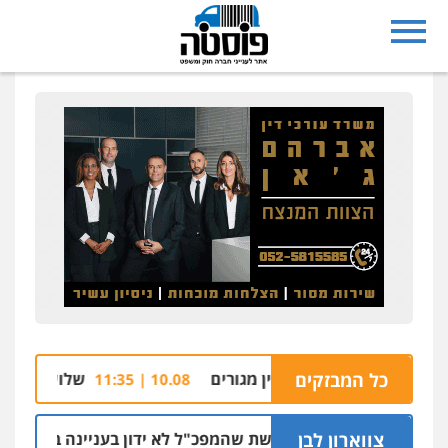
כל המבזקים
 הבריכה של בניין מגורים
שלושה נאשמים בהצתת
10.08 | 11:35
צווארון לבן
ניצב שושן דורשת שהמפכ"ל לא ידון בעניינה בגלל קרבתו לתנ"