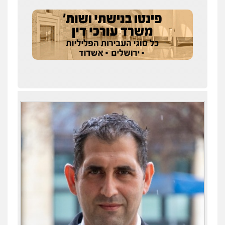
0538788878
עו"ד אסף דוק
פלילי
עבירות מין
סמים והימורים
פשיעה
חמורה
חקירות ומעצרים
צווארון לבן והונאה
0526885006
עו"ד שלי גורביץ – לוי
משפט פלילי
פשיעה חמורה
מעצרים
וחקירות
צבאי
תעבורה
0544218336
עו"ד שאדי כבהא
פלילי
עורכי דין לענייני אסירים
0525556970
משרד עורכי דין חן ברוך
עו"ד תומר נוה
פלילי
דיני תעבורה
מעצרים וחקירות