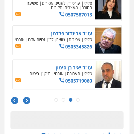
פלילי
פשיעה חמורה
סמים
מעצרים
וחקירות
0544723840
עו"ד ראוף נג'אר
פלילי
עורכי דין לענייני אסירים
מעצרים
סמים
רכוש
0548009246
עו"ד אלון ארז
פלילי
צבאי
סמים
אלימות במשפחה
צווארון
לבן
0507368203
שחר לדובסקי, עו"ד
פלילי
מעצרים וחקירות
עבירות המתה
עורכי
דין לענייני אסירים
0507913332
עו"ד איהאב ג'לג'ולי