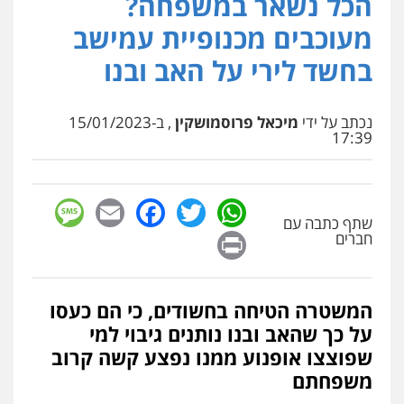
הכל נשאר במשפחה?
פלילי
מעצרים וחקירות
עורכי דין לענייני
מעוכבים מכנופיית עמישב
אסירים
0505216700
בחשד לירי על האב ובנו
עו"ד שלומי שרון
נכתב על ידי
מיכאל פרוסמושקין
, ב-15/01/2023
פלילי
צבאי
מעצרים וחקירות
17:39
0547342002
sage
Facebook
Email
WhatsApp
Twitter
עו"ד אלון קריטי
שתף כתבה עם
פלילי
כלכלי
אלימות
סמים
מעצרים
Print
חברים
0525544654
המשטרה הטיחה בחשודים, כי הם כעסו
מנשה, אלמוג – עורכי דין
פלילי
עבירות תנועה
צווארון לבן
תעבורה
על כך שהאב ובנו נותנים גיבוי למי
עורכי דין לענייני אסירים
מעצרים וחקירות
שפוצצו אופנוע ממנו נפצע קשה קרוב
0546470989
משפחתם