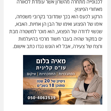
לכנופייה מתחרה מהשרון אשר עומדת לכאורה
עו"ד אסף כהן
מאחורי הפיצוץ.
פלילי
פשיעה חמורה
סמים והימורים
מעצרים וחקירות
הרקע לכעס הוא בכך שמדובר בקרובי משפחה,
0526555488
אימו של הפצוע ואימו של הבן הן אחיות. האבא,
שנשוי לדודה של הפצוע, הוא מוכר למשטרה מבת
משרד עורכי דין טאי שרקי
ים במקור שהיה בעבר חשוד מרכזי בהיעלמות
פלילי
אסירים
תעבורה
מרב"ד
ורצח של צעירה, אבל לא הוגש נגדו כתב אישום.
0547556464
עו"ד אילן אלימלך
פלילי
פשיעה חמורה
תעבורה
אסירים
0522992110
עו"ד שאדי נאטור
פלילי
פשיעה חמורה
מעצרים וחקירות
0509230800