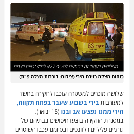
עו"ד זוהר ארבל
פלילי
פשיעה חמורה
מעצרים וחקירות
קטינים
0538788878
עו"ד אסף דוק
פלילי
עבירות מין
סמים והימורים
פשיעה
חמורה
חקירות ומעצרים
צווארון לבן והונאה
0526885006
הצילומים בעמוד זה בהתאם לסעיף 27א לחוק זכויות יוצרים
עו"ד שלי גורביץ – לוי
משפט פלילי
פשיעה חמורה
מעצרים
כוחות הצלה בזירת הירי (צילום: דוברות הצלה פ"ת)
וחקירות
צבאי
תעבורה
0544218336
שלושה מוכרים למשטרה עוכבו לחקירה בחשד
למעורבות
בירי בשבוע שעבר בפתח תקווה,
עו"ד שאדי כבהא
הירי ממנו נפצעו אב ובנו
(15 ינואר).
פלילי
עורכי דין לענייני אסירים
במסגרת החקירה בוצעו חיפושים בבתיהם של
0525556970
גורמים פליליים רלוונטים ובסיומם עכבו השוטרים