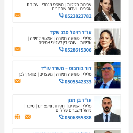
עבירות פליליות
משפט מנהלי
עתירות
אסירים
ועדות שחרורים
0523823782
עו"ד רויטל סבג שקד
פלילי
פשיעה חמורה
אמצעי לחימה
אלימות
עורכי דין לענייני אסירים
0528615306
דוד בוחבוט – משרד עו"ד
פלילי
פשיעה חמורה
מעצרים
צווארון לבן
0505542333
עו"ד בן ממן
פלילי
אסירים
חקירות ומעצרים
סייבר
ניהול משברים פליליים
0506355388