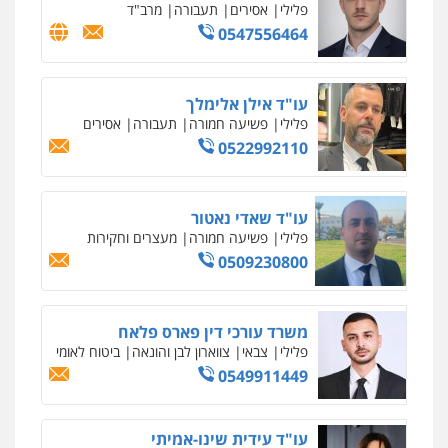
פלילי
כלכלי
פשיעה חמורה
נוער
0505555110
עו"ד משה פלמור
פלילי
כלכלי
צווארון לבן
עורכי דין לענייני
אסירים
0549732303
סלימאן אבו שעירה – משרד עורכי דין
פלילי
בטחוני
צבאי
נזיקין
0547780927
עו"ד אסף גונן
פלילי
פשע חמור
תעבורה
צבא
מעצרים
וחקירות
0542255161
גל דהן – משרד עורך דין פלילי