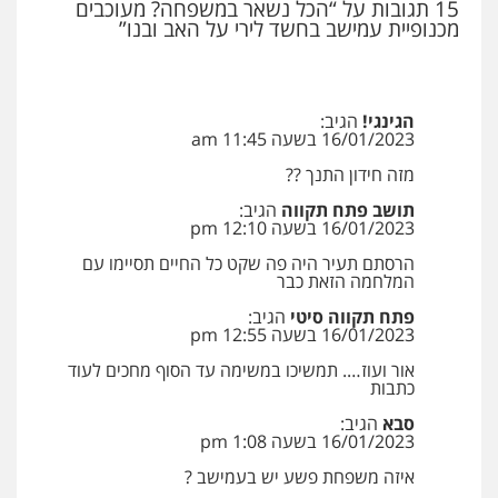
15 תגובות על “הכל נשאר במשפחה? מעוכבים
מכנופיית עמישב בחשד לירי על האב ובנו”
גל דהן – משרד עורך דין פלילי
פלילי
פשיעה חמורה
סמים
מעצרים
וחקירות
0544723840
הגינגי!
הגיב:
16/01/2023 בשעה 11:45 am
מזה חידון התנך ??
עו"ד ראוף נג'אר
פלילי
עורכי דין לענייני אסירים
מעצרים
תושב פתח תקווה
הגיב:
סמים
רכוש
16/01/2023 בשעה 12:10 pm
0548009246
הרסתם תעיר היה פה שקט כל החיים תסיימו עם
המלחמה הזאת כבר
עו"ד אלון ארז
פתח תקווה סיטי
הגיב:
פלילי
צבאי
סמים
אלימות במשפחה
צווארון
16/01/2023 בשעה 12:55 pm
לבן
אור ועוז…. תמשיכו במשימה עד הסוף מחכים לעוד
0507368203
כתבות
סבא
הגיב:
שחר לדובסקי, עו"ד
16/01/2023 בשעה 1:08 pm
פלילי
מעצרים וחקירות
עבירות המתה
עורכי
עו"ד דותן דניאלי
דין לענייני אסירים
איזה משפחת פשע יש בעמישב ?
פלילי
פשיעה חמורה
צווארון לבן
פשיעה
0507913332