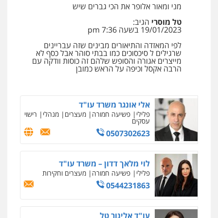
פלילי
פשיעה חמורה
ליווי וייצוג בחקירות
מני ומאור אלופר את הכי גברים שיש
ומעצרים
טל מוסרי
הגיב:
0508824984
19/01/2023 בשעה 7:36 pm
לפי המאזדה והתיאורים מבינים שזה עבריינים
עו"ד שגיא אקו
שרגילים ל סיכסוכים כמו בבתי סוהר אבל כסף לא
פלילי
מעצרים וחקירות
סמים
עבירות מין
מייצרים אגורה והסופש שלהם זה כוסות וודקה עם
עורכי דין לענייני אסירים
הרבה אקסל וכיפה על הראש כמובן
0525279829
אלי אונגר משרד עו"ד
פלילי
פשיעה חמורה
מעצרים
מנהלי
רישוי
עסקים
0507302623
לוי מלאך דדון – משרד עו"ד
פלילי
פשיעה חמורה
מעצרים וחקירות
0544231863
עו"ד אלינור טל