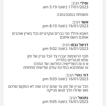
כלכלית
עורכי דין לענייני אסירים
נוער
וסילי
הגיב:
17/01/2023 בשעה 5:19 am
0542442982
עו"ד איהאב ג'לג'ולי
משפחת נגסטבגמבה
פלילי
מעצרים וחקירות
עורכי דין לענייני
עו"ד שנהב אילון
אסירים
אשר
הגיב:
פלילי
פשיעה חמורה
חקירות ומעצרים
16/01/2023 בשעה 8:10 pm
0505216700
נוער
עורכי דין לענייני אסירים
תעבורה
האבא והילד הכי גברים ועקרוניים בכל בארץ אוהבים
0549475678
אותכם השם איתכם
עו"ד שלומי שרון
דניאל גבסו
הגיב:
פלילי
צבאי
מעצרים וחקירות
עו"ד אורנת קמרון
16/01/2023 בשעה 9:02 pm
0547342002
פלילי
תעבורה
עורכי דין לענייני אסירים
משפחה
נוער
תכף הרשימות יעברו צד הכל עניין של זמן
שימו תנעליים בתלייה
0505417090
א מ ומ השליישיה החלשה של המרכז
וט שמתחבא במדינת עולם שלישית מחחחח
עו"ד אלון קריטי
פלילי
כלכלי
אלימות
סמים
מעצרים
דוד נהרי
הגיב:
שני אלגרבלי – משרד עורכי דין
16/01/2023 בשעה 9:03 pm
0525544654
פלילי
עורכי דין לענייני אסירים
תעבורה
0507120031
הכל עניין של זמן עד שהם יבינו שזה לא המקום שלהם
מאז שדודו הלך ועשו מנייקה
מנשה, אלמוג – עורכי דין
נתנאל
הגיב:
פלילי
עבירות תנועה
צווארון לבן
תעבורה
16/01/2023 בשעה 9:05 pm
עורכי דין לענייני אסירים
מעצרים וחקירות
עו"ד אייל אביטל