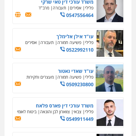
עו"ד נס בן נתן
פלילי
כלכלי
פשיעה חמורה
נוער
0505555110
עו"ד משה פלמור
פלילי
כלכלי
צווארון לבן
עורכי דין לענייני
אסירים
0549732303
סלימאן אבו שעירה – משרד עורכי דין
פלילי
בטחוני
צבאי
נזיקין
0547780927
עו"ד אסף גונן
פלילי
פשע חמור
תעבורה
צבא
מעצרים
וחקירות
0542255161