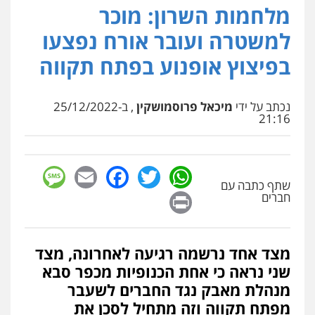
מלחמות השרון: מוכר
עו"ד איהאב ג'לג'ולי
פלילי
מעצרים וחקירות
עורכי דין לענייני
למשטרה ועובר אורח נפצעו
אסירים
0505216700
בפיצוץ אופנוע בפתח תקווה
עו"ד שלומי שרון
נכתב על ידי
מיכאל פרוסמושקין
, ב-25/12/2022
פלילי
צבאי
מעצרים וחקירות
21:16
0547342002
sage
Facebook
Email
WhatsApp
Twitter
עו"ד אלון קריטי
שתף כתבה עם
פלילי
כלכלי
אלימות
סמים
מעצרים
Print
חברים
0525544654
מצד אחד נרשמה רגיעה לאחרונה, מצד
מנשה, אלמוג – עורכי דין
פלילי
עבירות תנועה
צווארון לבן
תעבורה
שני נראה כי אחת הכנופיות מכפר סבא
עורכי דין לענייני אסירים
מעצרים וחקירות
מנהלת מאבק נגד החברים לשעבר
0546470989
מפתח תקווה וזה מתחיל לסכן את