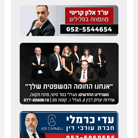
0505216700
עו"ד שלומי שרון
פלילי
צבאי
מעצרים וחקירות
0547342002
עו"ד אלון קריטי
פלילי
כלכלי
אלימות
סמים
מעצרים
0525544654
מנשה, אלמוג – עורכי דין
פלילי
עבירות תנועה
צווארון לבן
תעבורה
עורכי דין לענייני אסירים
מעצרים וחקירות
0546470989
עו"ד זוהר ארבל
פלילי
פשיעה חמורה
מעצרים וחקירות