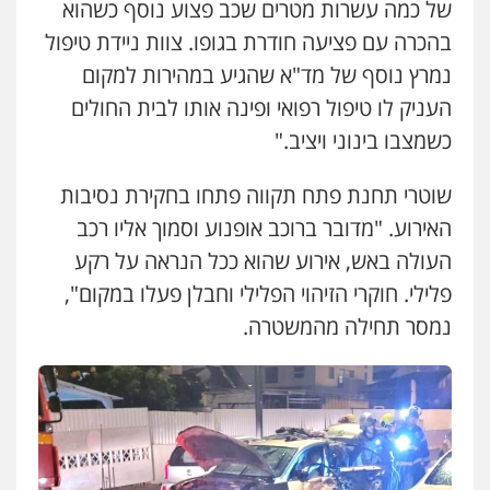
של כמה עשרות מטרים שכב פצוע נוסף כשהוא
בהכרה עם פציעה חודרת בגופו. צוות ניידת טיפול
עו"ד אסף כהן
פלילי
פשיעה חמורה
סמים והימורים
נמרץ נוסף של מד"א שהגיע במהירות למקום
מעצרים וחקירות
העניק לו טיפול רפואי ופינה אותו לבית החולים
0526555488
כשמצבו בינוני ויציב."
משרד עורכי דין טאי שרקי
שוטרי תחנת פתח תקווה פתחו בחקירת נסיבות
פלילי
אסירים
תעבורה
מרב"ד
0547556464
האירוע. "מדובר ברוכב אופנוע וסמוך אליו רכב
העולה באש, אירוע שהוא ככל הנראה על רקע
פלילי. חוקרי הזיהוי הפלילי וחבלן פעלו במקום",
עו"ד אילן אלימלך
פלילי
פשיעה חמורה
תעבורה
אסירים
נמסר תחילה מהמשטרה.
0522992110
עו"ד שאדי נאטור
פלילי
פשיעה חמורה
מעצרים וחקירות
0509230800