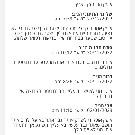
אופק הכי חזק בארץ
שלומי התימני
הגיב:
עו"ד אייל אביטל
27/12/2022 בשעה 7:39 am
פלילי
פשיעה חמורה
מעצרים וחקירות
אופק אמרתי לך ללכת להתגייס עם הבן שלי לגולני ,לא
0544712201
רצית. בחרת חיים עם אדרנלין בשטח. חבל בסך הכול
ילד טוב שטעה בבחירות שלו. בריאות ורפואה שלמה.
פתח תקווה
הגיב:
עו"ד בועז קניג
30/12/2022 בשעה 10:12 am
פלילי
משפחה
כלכלי
צבאי
א' תברח מ…. ימכרו אותך אתה מתעסק עם גנגסטרים
0507003001
גדולים….
דרור
הגיב:
30/12/2022 בשעה 8:26 pm
ויקי שמואל – משרד עו"ד
פלילי
משפט פלילי
א' … מני לא ישמור עלייך תברח ממנו הקבוצה של
דרור חזקה
0528959600
אבי
הגיב:
02/01/2023 בשעה 11:10 am
קורל קרוז – עורך דין פלילי
אופק אופק די לשחק אותה גבר אתה בא על ילדים אתה
מושב שאתה גבר עכשיו בא עלייך משוגע אך תתמודד
משפט פלילי
איתו מני לא יעזור לך
0545437431