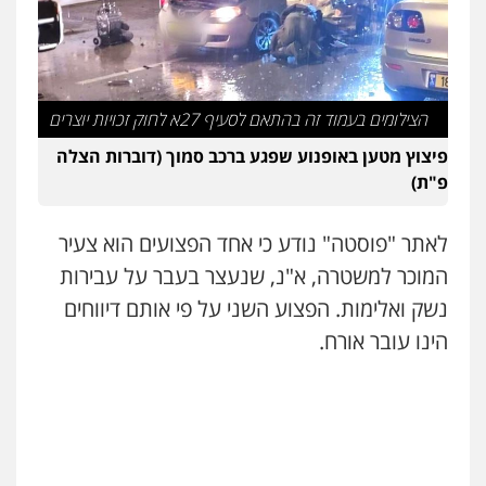
משרד עורכי דין פארס פלאח
פלילי
צבאי
צווארון לבן והונאה
ביטוח לאומי
0549911449
הצילומים בעמוד זה בהתאם לסעיף 27א לחוק זכויות יוצרים
פיצוץ מטען באופנוע שפגע ברכב סמוך (דוברות הצלה
עו"ד עידית שינו-אמיתי
פ"ת)
פלילי
עורכי דין לענייני אסירים
פשיעה
חמורה
מעצרים וחקירות
0507587013
לאתר "פוסטה" נודע כי אחד הפצועים הוא צעיר
המוכר למשטרה, א"נ, שנעצר בעבר על עבירות
עו"ד אביגדור פלדמן
נשק ואלימות. הפצוע השני על פי אותם דיווחים
פלילי
אסירים
צווארון לבן
זכויות אדם
אזרחי
הינו עובר אורח.
0505345826
עו"ד יאיר בן סימון
פלילי
תעבורה
אזרחי
נזיקין
ביטוח
0505719060