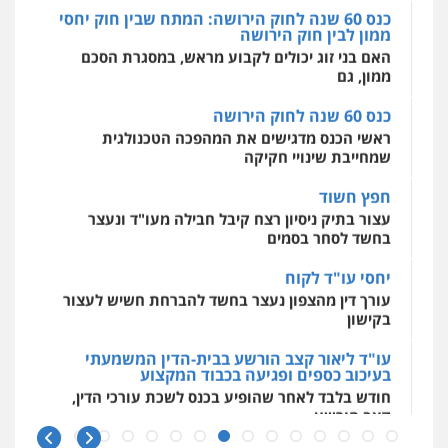
וחקירות
כנס 60 שנה לחוק הירושה
0525199949
מאיה בלום, עו"ס, טיפול ושיקום
ראשי הכנס מדגישים את המהפכה הטכנולגית
טיפול בהתמכרויות
שירותים מקצועיים
שמחייבת שינויי חקיקה
לעורכי דין
עו"ד אמיר נאטור
0504062539
חפץ חשוד
פלילי
פשיעה חמורה
צווארון לבן
מעצרים
עצור בתיק ניסיון רצח קיבל חבילה מעו"ד ונעצר
0543326767
בחשד לסחר בסמים
עו"ד ד"ר אבי שקד
עבירות כלכליות
הלבנת הון
חילוטים
יחסי עו"ד לקוח
עבירות פליליות
עו"ד פאדי זועבי
עורך דין מהצפון נעצר בחשד להברחת חשיש לעצור
0544385337
פלילי
פשיעה חמורה
סמים
עורכי דין לענייני
בקישון
אסירים
תעבורה
0506984757
עו"ד ליאור קצב הורשע בבית-הדין המשמעתי
איתי חקירות – שירותים לעורכי דין
בעיכוב כספים ופגיעה בכבוד המקצוע
חקירות פרטיות
חקירות כלכליות
חקירות
חודש בלבד לאחר שהופיע בכנס לשכת עורכי הדין,
אישות
איתורים
עו"ד אתנה אדרי
קצב הורשע
0537865001
פשיעה חמורה
כלכלי
פלילי
מעצרים
וחקירות
עורכי דין לענייני אסירים
10 מיליון
0502181995
ניר קידר – צלם
עורך-דין חשוד בהעלמת הכנסות והתחמקות ממס
רכישה
צילום עורכי דין
שירותים מקצועיים לעורכי
דין
עו"ד גיורא זילברשטיין