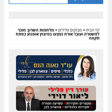
דף הבית
>
מבזקים פלילים
>
מלחמות השרון: מוכר
למשטרה ועובר אורח נפצעו בפיצוץ אופנוע בפתח
תקווה
שחר לדובסקי, עו"ד
פלילי
מעצרים וחקירות
עבירות המתה
עורכי
דין לענייני אסירים
0507913332
עו"ד איהאב ג'לג'ולי
פלילי
מעצרים וחקירות
עורכי דין לענייני
אסירים