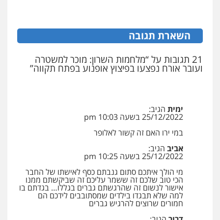
0546470989
השארת תגובה
עו"ד זוהר ארבל
פלילי
פשיעה חמורה
מעצרים וחקירות
קטינים
21 תגובות על “מלחמות השרון: מוכר למשטרה
ועובר אורח נפצעו בפיצוץ אופנוע בפתח תקווה”
0538788878
עו"ד אסף דוק
פלילי
עבירות מין
סמים והימורים
פשיעה
ימית
הגיב:
חמורה
חקירות ומעצרים
צווארון לבן והונאה
25/12/2022 בשעה 10:03 pm
0526885006
במי ירו האם זה קשור לאלופר
אביב
הגיב:
25/12/2022 בשעה 10:25 pm
מי הולך איתכם סתום גנבתם כסף לאישתו של החבר
הכי טוב שלכם זה ששמר עליכם זה שביקשתם ממנו
אישור לנשום זה שהרגשתם גברים בגללו… בגדתם בו
למה שלא תבגדו בילדים שמסתובבים לידכם הם
חמורים שרוצים להרגיש גברים
דרור
הגיב: