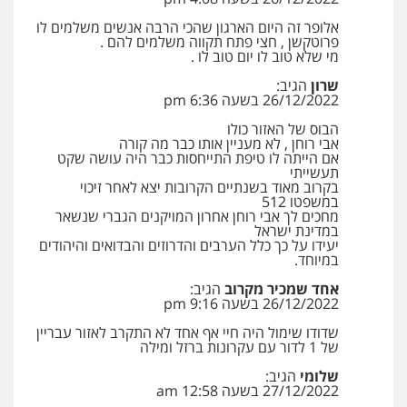
אלופר זה היום הארגון שהכי הרבה אנשים משלמים לו
עו"ד דותן דניאלי
פרוטקשן , חצי פתח תקווה משלמים להם .
פלילי
פשיעה חמורה
צווארון לבן
פשיעה
מי שלא טוב לו יום טוב לו .
כלכלית
עורכי דין לענייני אסירים
נוער
שרון
הגיב:
0542442982
26/12/2022 בשעה 6:36 pm
הבוס של האזור כולו
עו"ד שנהב אילון
אבי רוחן , לא מעניין אותו כבר מה קורה
פלילי
פשיעה חמורה
חקירות ומעצרים
אם הייתה לו טיפת התייחסות כבר היה עושה שקט
נוער
עורכי דין לענייני אסירים
תעבורה
תעשייתי
בקרוב מאוד בשנתיים הקרובות יצא לאחר זיכוי
0549475678
במשפטו 512
מחכים לך אבי רוחן אחרון המויקנים הגברי שנשאר
במדינת ישראל
עו"ד אורנת קמרון
יעידו על כך כלל הערבים והדרוזים והבדואים והיהודים
פלילי
תעבורה
עורכי דין לענייני אסירים
במיוחד.
משפחה
נוער
אחד שמכיר מקרוב
הגיב:
0505417090
26/12/2022 בשעה 9:16 pm
שדודו שימול היה חיי אף אחד לא התקרב לאזור עבריין
של 1 לדור עם עקרונות ברזל ומילה
שני אלגרבלי – משרד עורכי דין
פלילי
עורכי דין לענייני אסירים
תעבורה
שלומי
הגיב:
27/12/2022 בשעה 12:58 am
0507120031