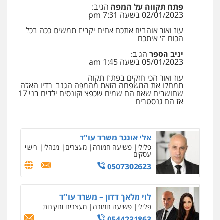
פתח תקווה על המפה
הגיב:
02/01/2023 בשעה 7:31 pm
עו"ד עלי סעדי
עוז ואור אוהבים אתכם אחים יקרים תמשיכו ככה בכל
פלילי
פשיעה חמורה
ליווי וייצוג בחקירות
הכוח ה׳ איתכם
ומעצרים
יניב הספר
הגיב:
0508824984
05/01/2023 בשעה 1:45 am
עוז ואור הכי חזקים בפתח תקוה
עו"ד שגיא אקו
תמחקו את המשפחה הזאת מהמפה הגנבי רדיו האלה
פלילי
מעצרים וחקירות
סמים
עבירות מין
שחושבים שאם הם שמים שכפצ וקונסים ילדים בני 17
עורכי דין לענייני אסירים
אז הם גנסטרים
0525279829
אלי אונגר משרד עו"ד
פלילי
פשיעה חמורה
מעצרים
מנהלי
רישוי
עסקים
0507302623
לוי מלאך דדון – משרד עו"ד
פלילי
פשיעה חמורה
מעצרים וחקירות
0544231863