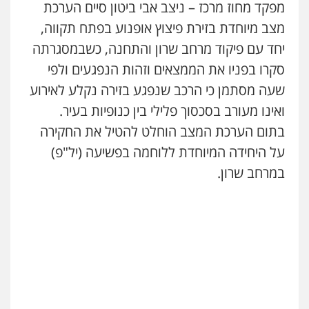
מפקד מחוז מרכז – ניצב אבי ביטון סיים הערכת
0507913332
מצב מיוחדת בזירת פיצוץ אופנוע בפתח תקווה,
יחד עם פיקוד מרחב שרון והתחנה, כשבמסגרתה
עו"ד איהאב ג'לג'ולי
פלילי
מעצרים וחקירות
עורכי דין לענייני
סקרו בפניו את הממצאים וזהות הנפגעים ולפי
אסירים
שעה מסתמן כי הרכב שנפגע בזירה נקלע לאירוע
0505216700
ואינו מעורב בסכסוך פלילי בין כנופיות בעיר.
בתום הערכת המצב הוחלט להטיל את החקירה
עו"ד שלומי שרון
פלילי
צבאי
מעצרים וחקירות
על היחידה המיוחדת ללוחמה בפשיעה (יל"פ)
0547342002
במרחב שרון.
עו"ד אלון קריטי
פלילי
כלכלי
אלימות
סמים
מעצרים
0525544654
מנשה, אלמוג – עורכי דין
פלילי
עבירות תנועה
צווארון לבן
תעבורה
עורכי דין לענייני אסירים
מעצרים וחקירות