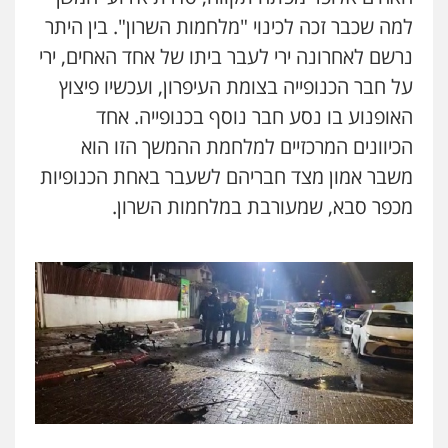
0542255161
למה שכבר זכה לכינוי "מלחמות השרון". בין היתר
נרשם לאחרונה ירי לעבר ביתו של אחד האחים, ירי
גל דהן – משרד עורך דין פלילי
פלילי
פשיעה חמורה
סמים
מעצרים
על חבר הכנופייה בצומת העיפרון, ועכשיו פיצוץ
וחקירות
האופנוע בו נסע חבר נוסף בכנופייה. אחד
0544723840
הכיוונים המרכזיים למלחמת ההמשך הזו הוא
משבר אמון מצד חבריהם לשעבר באחת הכנופיות
עו"ד ראוף נג'אר
פלילי
עורכי דין לענייני אסירים
מעצרים
מכפר סבא, שמעורבת במלחמות השרון.
סמים
רכוש
0548009246
עו"ד אלון ארז
פלילי
צבאי
סמים
אלימות במשפחה
צווארון
לבן
0507368203
שחר לדובסקי, עו"ד
פלילי
מעצרים וחקירות
עבירות המתה
עורכי
דין לענייני אסירים