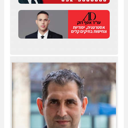
קטינים
0538788878
עו"ד אסף דוק
פלילי
עבירות מין
סמים והימורים
פשיעה
חמורה
חקירות ומעצרים
צווארון לבן והונאה
0526885006
עו"ד שלי גורביץ – לוי
משפט פלילי
פשיעה חמורה
מעצרים
וחקירות
צבאי
תעבורה
0544218336
עו"ד שאדי כבהא
פלילי
עורכי דין לענייני אסירים
0525556970
משרד עורכי דין חן ברוך
עו"ד תומר נוה