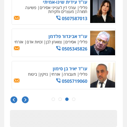
גל דהן – משרד עורך דין פלילי
פלילי
פשיעה חמורה
סמים
מעצרים
וחקירות
0544723840
עו"ד ראוף נג'אר
פלילי
עורכי דין לענייני אסירים
מעצרים
סמים
רכוש
0548009246
עו"ד אלון ארז
פלילי
צבאי
סמים
אלימות במשפחה
צווארון
לבן
0507368203
שחר לדובסקי, עו"ד
פלילי
מעצרים וחקירות
עבירות המתה
עורכי
דין לענייני אסירים
0507913332