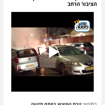
הציבור הרחב
עו"ד זוהר ארבל
פלילי
פשיעה חמורה
מעצרים וחקירות
קטינים
0538788878
עו"ד אסף דוק
פלילי
עבירות מין
סמים והימורים
פשיעה
חמורה
חקירות ומעצרים
צווארון לבן והונאה
0526885006
עו"ד שלי גורביץ – לוי
משפט פלילי
פשיעה חמורה
מעצרים
וחקירות
צבאי
תעבורה
0544218336
עו"ד שאדי כבהא
פלילי
עורכי דין לענייני אסירים
0525556970
בסרטון
: זירת הפיצוץ בפתח תקווה