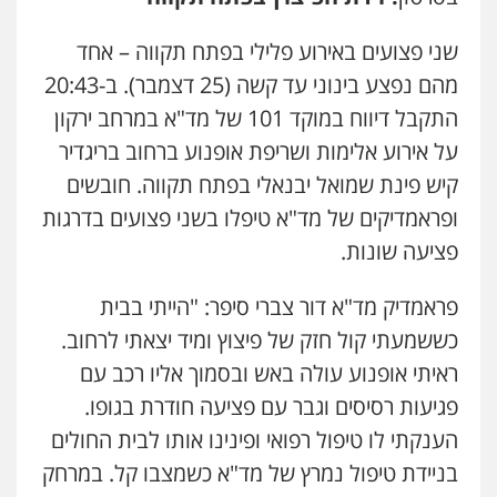
משרד עורכי דין חן ברוך
שני פצועים באירוע פלילי בפתח תקווה – אחד
פלילי
דיני תעבורה
מעצרים וחקירות
מהם נפצע בינוני עד קשה (25 דצמבר). ב-20:43
0505078733
התקבל דיווח במוקד 101 של מד"א במרחב ירקון
על אירוע אלימות ושריפת אופנוע ברחוב בריגדיר
עו"ד קארין לגטיוי
קיש פינת שמואל יבנאלי בפתח תקווה. חובשים
פלילי
פשיעה חמורה
מעצרים וחקירות
ופראמדיקים של מד"א טיפלו בשני פצועים בדרגות
0507446995
פציעה שונות.
עו"ד ירון גיגי
פראמדיק מד"א דור צברי סיפר: "הייתי בבית
פלילי
צווארון לבן
מעצרים
הליכי הסגרה
כששמעתי קול חזק של פיצוץ ומיד יצאתי לרחוב.
0522249087
ראיתי אופנוע עולה באש ובסמוך אליו רכב עם
פגיעות רסיסים וגבר עם פציעה חודרת בגופו.
עו"ד רועי אטיאס
הענקתי לו טיפול רפואי ופינינו אותו לבית החולים
משפט פלילי
פשיעה חמורה
צווארון לבן
525043999
בניידת טיפול נמרץ של מד"א כשמצבו קל. במרחק