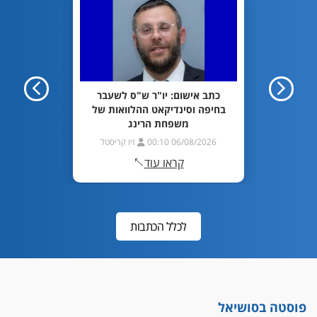
ן דביר:
כתב אישום: יו"ר ש"ס לשעבר
החשוד 
מיניים
בחיפה וסינדיקאט ההלוואות של
טען לר
משפחת הרינג
ריסטל
08/2026 20:09
06/08/2026 00:10
זיו קריסטל
קראו עוד
לכלל הכתבות
פוסטה בסושיאל