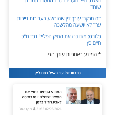
וואלה: חייל העביר רכב במחסום תמורת
שוחד
דה מרקר: עורך דין שהורשע בעבירות ניירות
ערך לא יושעה מהלשכה
גלובס: מזוז גנז את התיק הפלילי נגד ח"כ
חיים כץ
* המידע באחריות עורך הדין
כתבות של עו"ד אייל בסרגליק
המחוזי הפחית בחצי את
הפיצוי שישלם יוסי כמיסה
לאביגדור ליברמן
02/08/2026 21:53
זיו קריסטל