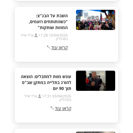
השבת על הבג"צ:
"כשהתותחים רועמים,
המוזות שותקות"
10/04/2026 11:28
עו"ד אייל
בסרגליק
קראו עוד
עונש מוות למחבלים: הוצאה
להורג בתלייה במתקן שב"ס
תוך 90 יום
03/04/2026 17:31
עו"ד אייל
בסרגליק
קראו עוד