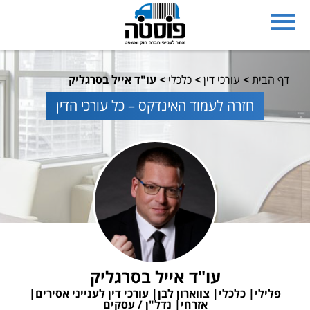
דף הבית
>
עורכי דין
>
כלכלי
>
עו"ד אייל בסרגליק
חזרה לעמוד האינדקס – כל עורכי הדין
עו"ד אייל בסרגליק
פלילי
כלכלי
צווארון לבן
עורכי דין לענייני אסירים
אזרחי
נדל"ן / עסקים