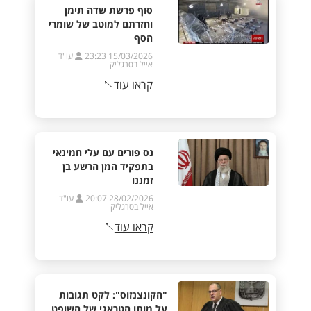
סוף פרשת שדה תימן
וחזרתם למוטב של שומרי
הסף
15/03/2026 23:23
עו"ד
אייל בסרגליק
קראו עוד
נס פורים עם עלי חמינאי
בתפקיד המן הרשע בן
זמננו
28/02/2026 20:07
עו"ד
אייל בסרגליק
קראו עוד
"הקונצנזוס": לקט תגובות
על מותו הטראגי של השופט