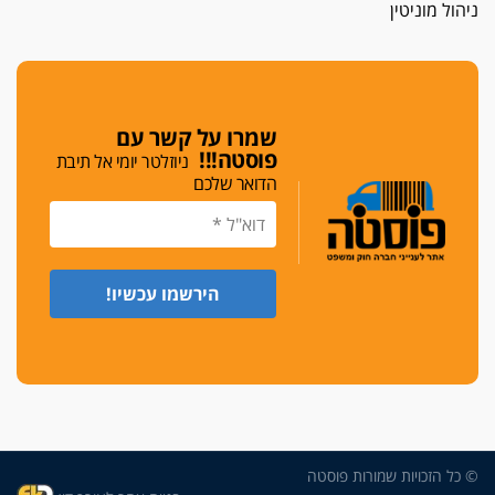
ניהול מוניטין
כפר מנדא: עורך דין נעצר בחשד להחזקת שני אקדח
גלוק
די לאלימות
פאנל הלשכה על האלימות: "כישלון שמתחיל בחינוך
ונגמר במשטרה"
שמרו על קשר עם
פוסטה!!!
ניוזלטר יומי אל תיבת
מנכ"ל עכשיו
הדואר שלכם
בימ"ש מחוזי: החלטת עמית בכר לדחות מינוי מנכ"ל
חדש ללשכה אינה סבירה
משפחה ופוליטיקה
עו"ד גלעד מנשה ויאיר בכורו חגגו בר מצווה, שרי
הליכוד הפציצו
אתיקה בהקפאה
הקדנציה החוקית של ועדות האתיקה הסתיימה
והלשכה מצאה פתרון מאולתר
הזעקה
עשרות עורכי דין הפגינו בחיפה: "דמנו אינו הפקר,
© כל הזכויות שמורות פוסטה
דורשים הגנה וביטחון"