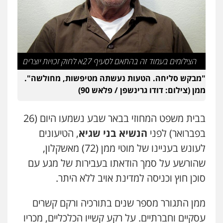
הצילומים בעמוד זה בהתאם לסעיף 27א לחוק זכויות יוצרים
"מבקש סליחה. הטעות נעשתה מטיפשות, מחולשה".
ממן (צילום: דודו גרינשפן / פלאש 90)
בבית משפט המחוזי בבאר שבע נשמעו היום (26
בפברואר) לפני
הנשיא בני שגיא
, הטיעונים
לעונש בעניינו של מוטי ממן (72) מאשקלון,
שהורשע על סמך הודאתו בעבירות של מגע עם
סוכן חוץ וכניסה למדינת אויב ללא היתר.
ממן התגורר מספר שנים בתורכיה ורקם קשרים
עסקיים וחברתיים. על רקע קשייו הכלכליים, מכריו