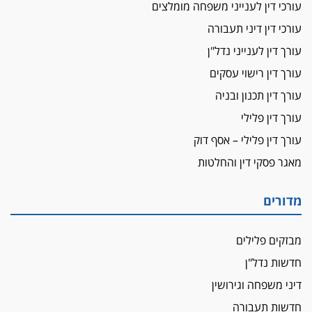
עורכי דין לענייני משפחה מומלצים
על המידתיות
ביה"ד המשמעתי ביטל השעיה לצמיתות של
עורכי דין דיני תעבורה
עורכת-דין שהביעה שמחה ב-7 באוקטובר
עורך דין לענייני נדל"ן
אשם
עורך דין רישוי עסקים
עו"ד הלל בבייב הורשע בהונאת עשרות לקוחות,
עורך דין תכנון ובניה
ההסדר: 7-9 שנות מאסר
עורך דין פלילי
דין ומקרקעין
עורך דין פלילי – אסף דוק
עורך דין ברמת השרון נחקר בחשד למרמה בעסקת
נדל"ן
מאגר פסקי דין והחלטות
"אני מכינה 5-6 ג'וינטים ביום"
תובעת משטרתית פוטרה בחשד לעישון סמים
מדורים
שנחשף בפעילות בלשים בטלגרם
לא בכל יום
מבזקים פלילים
עו"ד שרון נהרי חיתן את בנו הבכור דניאל
חדשות נדל"ן
הכנסת אישרה
דיני משפחה וגירושין
הגבלת שכר טרחה בייצוג נכי צה"ל ונפגעי פעולות
חדשות תעבורה
איבה