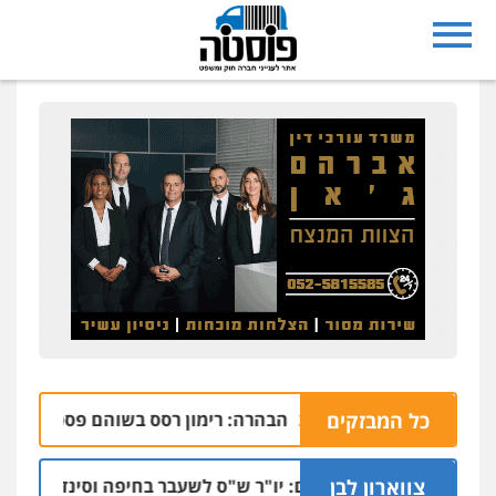
תיים
כל המבזקים
הבהרה: רימון רסס בשוהם פספס את היעד ו
06.08 | 22:58
צווארון לבן
כתב אישום: יו"ר ש"ס לשעבר בחיפה וסינדיקאט ההלו
06.0