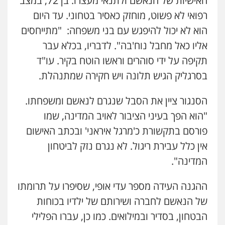
האישיות של הנאשם ולתנאי מעצרו. בן 72, במצב
רפואי לא פשוט, מוחזק כאסיר בטחוני. עד היום
הוא לא יכול להיפגש עם בני משפחה: "מתייחסים
אליו כאל מחבל נוח'בה". לדבריו, בכלא עבר
תקיפה על ידי סוהרים וראשו הוטח בקיר. עו"ד
בסרגליק הגיש תלונה ויש חקירה שמתנהלת.
ניר קידר – צלם
צילום עורכי דין
שירותים מקצועיים לעורכי
הסנגור ציין את הסבל שנגרם לנאשם ומשפחתו.
דין
0504578527
"הוא הפך בעיני הציבור לאויב המדינה, שמו
פורסם בתקשורת כ'מרגל איראני' ובכתב האישום
רונן הלל – מוניטין
אין כלל עבירת ריגול. לא נגרם נזק לביטחון
מחיקת כתבות מגוגל ודחיקת אזכורים
שליליים
שירותים מקצועיים לעורכי דין
המדינה".
0522508109
ההגנה העידה מספר עדי אופי, שסיפרו על תרומתו
אחסון אתרים
של הנאשם לחברה ושירותם של ילדיו בכוחות
מהירות
הגנה
גיבוי
תמיכה
שירותים
הבטחון, בסדיר ובמילואים. כמו כן, עברו הפלילי
מקצועיים לעורכי דין