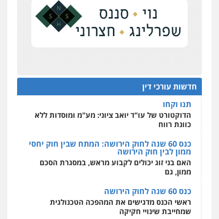
דין
נדל"ן
0504578527
על סדר היום
כנס תובענות ייצוגיות: "בעקבות ה-AI התפתח טרנד
רונן הלל – מוניטין
תביעות הגנת הפרטיות"
מחיקת כתבות מגוגל ודחיקת אזכורים
שליליים
שירותים מקצועיים לעורכי דין
מחוז מרכז לפני הכנסת
0522508109
כנס תביעות ייצוגיות: הדילמה בין זכויות צרכנים
להגנה על עסקים קטנים
חדשות עורכי דין
אחסון אתרים
תנו וקחו
מהירות
הגנה
גיבוי
תמיכה
שירותים
מקצועיים לעורכי דין
הדוקטורט של עו"ד יואב ציוני: מע"מ ומוסדות ללא
כוונת רווח
כנס 60 שנה לחוק הירושה: המתח שבין חוק יחסי
ממון לבין חוק הירושה
מרכז התחלה חדשה
האם בני זוג יכולים לקבוע מראש, במסגרת הסכם
אסירים
עבירות מין
שירותים מקצועיים
לעורכי דין
ממון, גם
0544500346
כנס 60 שנה לחוק הירושה
ראשי הכנס מדגישים את המהפכה הטכנולגית
שמחייבת שינויי חקיקה