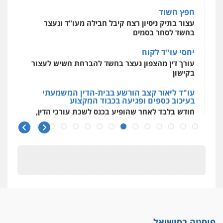
חפץ חשוד
עצור בתיק ניסיון רצח קיבל חבילה מעו"ד ונעצר
בחשד לסחר בסמים
יחסי עו"ד לקוח
עורך דין מהצפון נעצר בחשד להברחת חשיש לעצור
בקישון
עו"ד ליאור קצב הורשע בבית-הדין המשמעתי
בעיכוב כספים ופגיעה בכבוד המקצוע
חודש בלבד לאחר שהופיע בכנס לשכת עורכי הדין,
קצב הורשע
10 מיליון
עורך-דין חשוד בהעלמת הכנסות והתחמקות ממס
רכישה
קטינים בסביבה מנוכרת
"ניכור הורי מכת מדינה": איך מתמודדים עם
ההשלכות ההרסניות של התופעה?
פוסטה בסושיאל
אלה המינויים