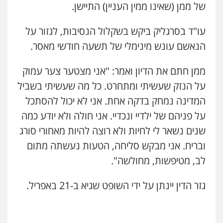
של ממן (שאינו ממין העניין) התיישן.
עו"ד בסרגליק ביקש בשקלול הנסיבות, לגזור על
מרכז התחלה חדשה
אסירים
עבירות מין
שירותים מקצועיים
הנאשם עונש מינימלי של תשעה חודשי מאסר.
לעורכי דין
0544500346
ממן חתם את הדיון ואמר: "אני מצטער צער עמוק
על הנזק שעשיתי ומתחרט. כל מה שעשיתי בשביל
מאיה בלום, עו"ס, טיפול ושיקום
טיפול בהתמכרויות
שירותים מקצועיים
המדינה נמחק בדקה אחת. אני לא יכול להסתכל
לעורכי דין
על פניהם של ילדיי ונכדיי. אני חולה ולא יודע כמה
0504062539
שנים נשאר לי לחיות ולא רוצה להיות מאחורי סורג
ובריח. אני מבקש סליחה, הטעות נעשתה מתום
עו"ד ד"ר אבי שקד
עבירות כלכליות
הלבנת הון
חילוטים
לב, מטיפשות, מחולשה".
עבירות פליליות
0544385337
גזר הדין יינתן על ידי השופט שגיא ב-21 באפריל.
איתי חקירות – שירותים לעורכי דין
חקירות פרטיות
חקירות כלכליות
חקירות
אישות
איתורים