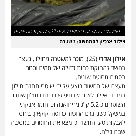
עו"ד עמית רוזנצויג
משפט פלילי
דיני תעבורה
0532700200
הצילומים בעמוד זה בהתאם לסעיף 27א לחוק זכויות יוצרים
צילום ארכיון להמחשה: משטרה
עו"ד אור בן שאנן
פלילי
מעצרים וחקירות
0549199449
אילון אדרי
(25), מוכר למשטרה מחולון, נעצר
בחשד להחזקת כמות גדולה של סמים וסחר
עו"ד מוחמד רחאל
בסמים מסוגים שונים.
פלילי
פשיעה חמורה
צווארון לבן
צבאי
מעצרו של החשוד בוצע על ידי שוטרי תחנת חולון
מעצרים וחקירות
0502228917
במרחב איילון לאחר שבחיפוש בביתו בחולון איתרו
השוטרים כ-5.2 ק"ג מריחואנה וכן חומר אבקתי
בר ציון – אוזן משרד עורכי דין
במשקל כשני גרם החשוד כדוסה וקוקאין. ביחס
פלילי
עבירות תנועה
תעבורה
פשיעה
חמורה
לאבקות טען החשוד כי מצא את החומרים במסיבה
0505258475
שבה בילה.