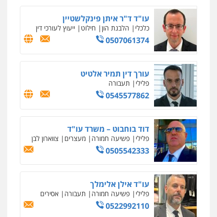
0546470989
עו"ד ד"ר איתן פינקלשטיין
כלכלי
הלבנת הון
חילוט
ייעוץ לעורכי דין
ויקי שמואל – משרד עו"ד
0507061374
פלילי
משפט פלילי
0528959600
עורך דין תמיר אלטיט
פלילי
תעבורה
עו"ד זוהר ארבל
0545577862
פלילי
פשיעה חמורה
מעצרים וחקירות
קטינים
0538788878
דוד בוחבוט – משרד עו"ד
פלילי
פשיעה חמורה
מעצרים
צווארון לבן
עו"ד אסף דוק
0505542333
פלילי
עבירות מין
סמים והימורים
פשיעה
חמורה
חקירות ומעצרים
צווארון לבן והונאה
0526885006
עו"ד אילן אלימלך
פלילי
פשיעה חמורה
תעבורה
אסירים
עו"ד שלי גורביץ – לוי
0522992110
משפט פלילי
פשיעה חמורה
מעצרים
איומים כתובים
ניר קידר – צלם
וחקירות
צבאי
תעבורה