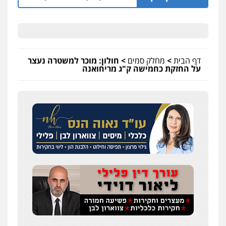
דף הבית
>
מחלק סמים
>
חולון: מוכר למשטרה נעצר
על החזקת כחמישה ק"ג מריחואנה
עו"ד אלון קריטי
פלילי
כלכלי
אלימות
סמים
מעצרים
0525544654
שני אלגרבלי – משרד עורכי דין
פלילי
עורכי דין לענייני אסירים
תעבורה
0507120031
עו"ד רונן בנדל
משפט פלילי
פשיעה חמורה
פלילי