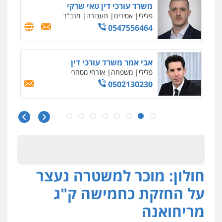
גיל דביר – משרד עורכי דין
פלילי
פשיעה כלכלית
צווארון לבן
0506217771
עו"ד אריה פטר
לשעבר סגן מנהל המחלקה הפלילית
בפרקליטות המדינה
0506217994
משרד עורכי דין פארס פלאח
פלילי
צבאי
צווארון לבן והונאה
ביטוח לאומי
0549911449
חולון: מוכר למשטרה נעצר
עו"ד עידית שינו-אמיתי
פלילי
עורכי דין לענייני אסירים
פשיעה
על החזקת כחמישה ק"ג
חמורה
מעצרים וחקירות
0507587013
מריחואנה