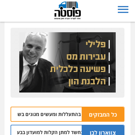
כל המבזקים
שב אליכין נאשם בהתעללות ומעשים מגונים בשתי פועלות מתאיל
צווארון לבן
 שוטרים נחקרו בחשד למתן הקלות למועדון בבעלות אחיו של "ה