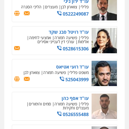
פלילי
פשיעה חמורה
ארגוני פשע
עבירות
המתה
עבירות מין
0509930581
עו"ד יפעת שוורץ סיל
פלילי
תעבורה
0523379525
עו"ד אליה חן ברק
פלילי
פשיעה חמורה
ליווי וייצוג בחקירות
ומעצרים
אסירים
נוער
0525914163
עו"ד שאדי נאטור
פלילי
פשיעה חמורה
מעצרים וחקירות
0509230800