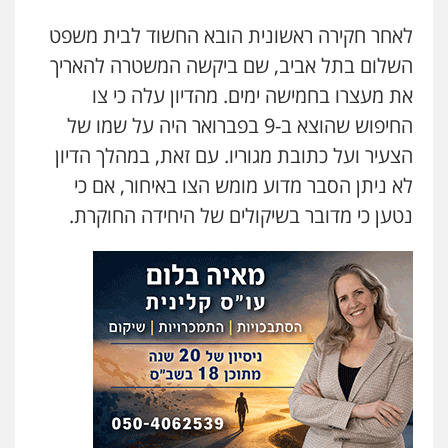
לאחר חקירה ראשונית הובא החשוד לבית משפט
עו"ד מוחמד סביחאת
פלילי
תעבורה
פשיעה כלכלית
השלום בתל אביב, שם ביקשה המשטרה להאריך
0525077716
את מעצרו בחמישה ימים. מהדיון עלה כי צו
החיפוש שהוצא ב-9 בפברואר היה על שמו של
עו"ד אמיר נאטור
הצעיר ועל כתובת מגוריו. עם זאת, במהלך הדיון
פלילי
פשיעה חמורה
צווארון לבן
מעצרים
לא ניתן הסבר מדוע מומש הצו באיחור, אם כי
0543326767
נטען כי מדובר בשיקולים של היחידה החוקרת.
חנא בולוס – משרד עורכי דין
פלילי
פשיעה חמורה
צווארון לבן
נזיקין
0546661544
עו"ד ראוף נג'אר
פלילי
עורכי דין לענייני אסירים
מעצרים
סמים
רכוש
0548009246