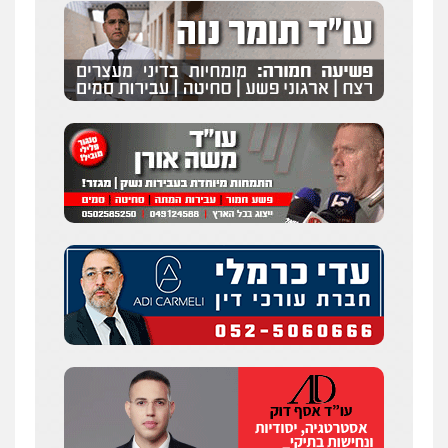
0524282442
מנשה, אלמוג – עורכי דין
פלילי
עבירות תנועה
צווארון לבן
תעבורה
עורכי דין לענייני אסירים
מעצרים וחקירות
0546470989
ויקי שמואל – משרד עו"ד
פלילי
משפט פלילי
0528959600
עו"ד זוהר ארבל
פלילי
פשיעה חמורה
מעצרים וחקירות
קטינים
0538788878
עו"ד אסף דוק
פלילי
עבירות מין
סמים והימורים
פשיעה
חמורה
חקירות ומעצרים
צווארון לבן והונאה