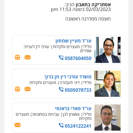
אסתריקה בתאבון
הגיב:
עו"ד תומר בנישתי
02/03/2023 בשעה 11:53 pm
פלילי
מעצרים וחקירות
צווארון לבן
פשיעה
חמורה
חוצפה ממדרגה ראשונה
עו"ד אלון קריטי
0546657865
פלילי
כלכלי
אלימות
סמים
מעצרים
0525544654
עו"ד מעיין שמחון
פלילי
מעצרים וחקירות
עורכי דין לענייני
אסירים
שני אלגרבלי – משרד עורכי דין
0587604050
פלילי
עורכי דין לענייני אסירים
תעבורה
0507120031
משרד עורכי דין חן ברוך
פלילי
דיני תעבורה
מעצרים וחקירות
עו"ד רונן בנדל
0505078733
משפט פלילי
פשיעה חמורה
פלילי
0524282442
עו"ד פאדי בראנסי
פלילי
צווארון לבן
עבירות בטחוניות
מעצרים
וחקירות
מנשה, אלמוג – עורכי דין
פלילי
עבירות תנועה
צווארון לבן
תעבורה
0524122241
עורכי דין לענייני אסירים
מעצרים וחקירות