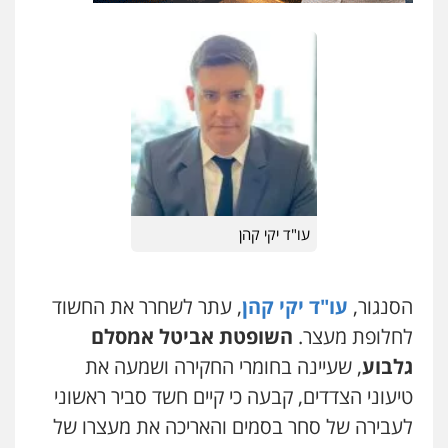
עו"ד אלון ארז
פלילי
צבאי
סמים
אלימות במשפחה
צווארון
לבן
0507368203
עו"ד לימור רוט חזן
פלילי
מעצרים
צווארון לבן
פשיעה חמורה
0523407232
עו"ד יקי קהן
עו"ד אשרף שחאדה
פלילי
פשיעה חמורה
מעצרים וחקירות
תעבורה
הסנגור,
עו"ד יקי קהן
, עתר לשחרר את החשוד
0549535659
לחלופת מעצר.
השופטת אביטל אמסלם
עו"ד דותן דניאלי
פלילי
פשיעה חמורה
צווארון לבן
פשיעה
גלבוע
, שעיינה בחומרי החקירה ושמעה את
כלכלית
עורכי דין לענייני אסירים
נוער
עו"ד איהאב ג'לג'ולי
טיעוני הצדדים, קבעה כי קיים חשד סביר ראשוני
פלילי
מעצרים וחקירות
עורכי דין לענייני
0542442982
אסירים
לעבירה של סחר בסמים והאריכה את מעצרו של
0505216700