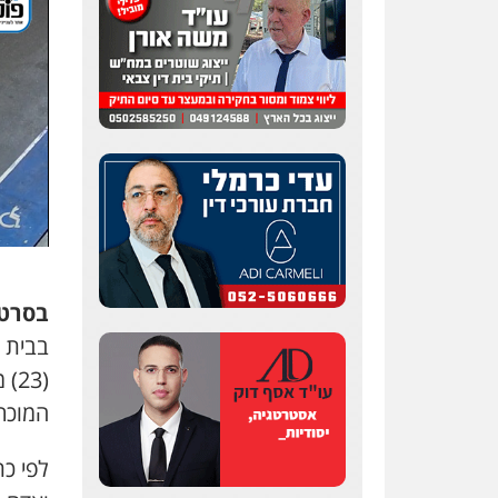
בסרטו
בבית 
המוכר
לפי כת