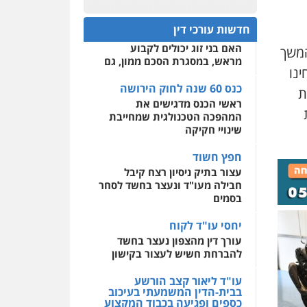
פלילי
אסירים
חקירות
כנס 60 שנה לחוק הירושה:
ומעצרים
סייבר
ניהול
המתח שבין חוק יחסי ממון
0522508109
משברים פליליים
חדשות עורכי דין
לבין חוק הירושה
האם בני זוג יכולים לקבוע
 מהמקום לכביש 2, אל כביש 65 ובהמשך
אחסון אתרים
0506355388
מראש, במסגרת הסכם ממון, גם
מהירות
הגנה
גיבוי
בחינו
תמיכה
שירותים מקצועיים
לעורכי דין
כנס 60 שנה לחוק הירושה
עו"ד דרוויש נאשף
ת
ראשי הכנס מדגישים את
פלילי
פשיעה חמורה
זכויות
אדם
המהפכה הטכנולגית שמחייבת
מרכז התחלה חדשה
שינויי חקיקה
0527448141
אסירים
עבירות מין
שירותים מקצועיים לעורכי
חפץ חשוד
דין
חליל ביאדי – משרד
עצור בתיק ניסיון רצח קיבל
עורכי דין
חבילה מעו"ד ונעצר בחשד לסחר
0544500346
פלילי
דיני תעבורה
מעצרים
בסמים
וחקירות
פשיעה חמורה
אסירים
יחסי עו"ד לקוח
0509636895
עורך דין מהצפון נעצר בחשד
להברחת חשיש לעצור בקישון
עו"ד איהאב זבידאת
פלילי
פשיעה חמורה
ארגוני
פשע
עבירות המתה
עו"ד ליאור קצב הורשע
עבירות מין
בבית-הדין המשמעתי בעיכוב
כספים ופגיעה בכבוד המקצוע