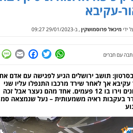
ר-עקיבא
 ידי
מיכאל פרוסמושקין
, ב-29/01/2023 09:27
e
cebook
mail
WhatsApp
Twitter
בה עם חברים
סרטון: תושב ירושלים הגיע לפגישה עם אדם אח
עקיבא אך לאחר שירד מרכבו התנפלו עליו שני
אלמונים וירו בו 12 פעמים. אחד מהם נעצר אבל זכה
ר בעקבות ראיה משמעותית – נעל שנמצאה סמו
וע