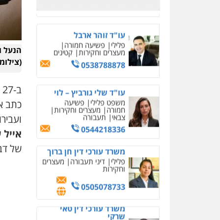
עו"ד שלי גורביץ – לוי
משפט פלילי
פשיעה
חמורה
מעצרים וחקירות
צבאי
תעבורה
הנעל ו
0544218336
(צילומ
משרד עורכי דין חן ברוך
ב
פלילי
דיני תעבורה
מעצרים
וחקירות
כתב א
0505078733
ועבירו
אייל 
משרד עורכי דין טאי
שרקי
של דב
פלילי
אסירים
תעבורה
מרב"ד
0547556464
עו"ד אילן אלימלך
פלילי
פשיעה חמורה