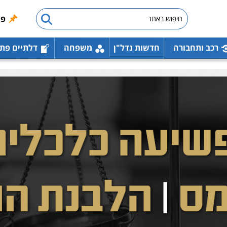
פו
רכב ותחבורה
חדשות נדל"ן
משפחה
דלתיים פת