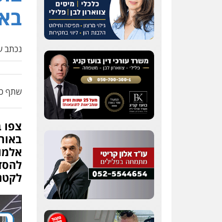
באו
נכתב על
שתף כת
צפו ב
באור 
להסד
לקטנ