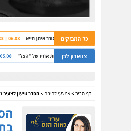
כל המבזקים
ה מול הבניין בו מתגורר איתן חייא
צח"ם אלדר ד
06.08 | 08:33
צווארון לבן
קלות למועדון בבעלות אחיו של "הצל"
הקצין הב
05.08 | 12:03
דף הבית
>
אמצעי לחימה
>
הסדר טיעון לצעיר מ
הסד
בתי