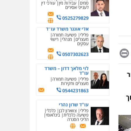
מחיקת כתבות מגוגל
0525279829
ודחיקת אזכורים שליליים
שירותים מקצועיים לעורכי
אלי אונגר משרד עו"ד
דין
פלילי
פשיעה חמורה
מעצרים
מנהלי
רישוי
0522508109
עסקים
אחסון אתרים
0507302623
מהירות
הגנה
גיבוי
תמיכה
שירותים מקצועיים
Messag
Print
Fa
E
לוי מלאך דדון – משרד
לעורכי דין
עו"ד
פלילי
פשיעה חמורה
מעצרים וחקירות
מרכז התחלה חדשה
ר
0544231863
אסירים
עבירות מין
שירותים מקצועיים לעורכי
דין
עו"ד שרון נהרי
פלילי
צווארון לבן
כלכלי
ך
0544500346
פשיעה כלכלית
בינלאומי
הליכי הסגרה
מאיה בלום, עו"ס,
טיפול ושיקום
טיפול בהתמכרויות
שירותים מקצועיים לעורכי
איומים כתובים
עו"ד מעיין שמחון
דין
תושב סכנין חשוד ששלח הודעות
פלילי
מעצרים וחקירות