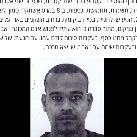
וסף הצטיידו בקטנוע גנוב, שתי קסדות, שכפ"צ, שני אקדחי
מחסניות תואמות, תחמושת וכפפות. ב-8 במרס אשתקד, סמ
23:00, הגיע ש' לחניית בניין רב קומות ברחוב השקמים באור עקי
 במקום, מתוך סברה כי הוא עתיד לפגוש אדם המכונה "אבי
קבל ממנו כסף, בעקבות סיכום קודם עמו. עם הגעתו של ש'
ובעקבות שיחה עם "אבי", ש' יצא מרכבו.