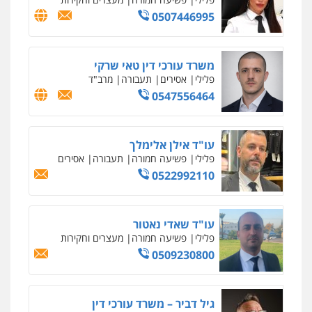
וחקירות
0544723840
עו"ד ראוף נג'אר
פלילי
עורכי דין לענייני אסירים
מעצרים
סמים
רכוש
0548009246
דוד אפרים משרד עורכי דין
פלילי
צווארון לבן
מס הכנסה
מע"מ
0506209859
עדי כרמלי – חברת עו"ד
פלילי
כלכלי
עורכי דין לענייני אסירים
0525060666
גיא זהבי משרד עורכי דין