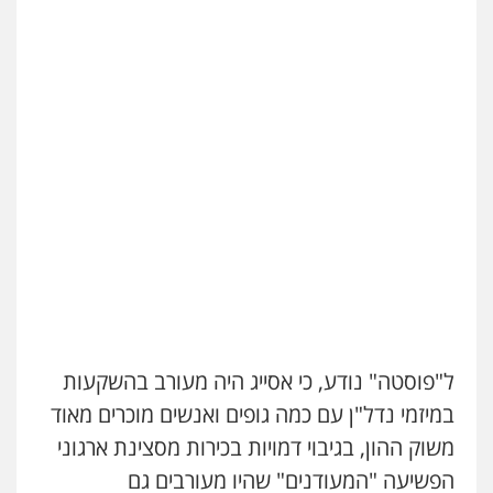
עו"ד שלומי שרון
פלילי
צבאי
מעצרים וחקירות
0547342002
עו"ד אלון קריטי
פלילי
כלכלי
אלימות
סמים
מעצרים
0525544654
עו"ד דפנה לביא
משפחה
גישור
0507206063
ל"פוסטה" נודע, כי אסייג היה מעורב בהשקעות
עו"ד זוהר ארבל
במיזמי נדל"ן עם כמה גופים ואנשים מוכרים מאוד
פלילי
פשיעה חמורה
מעצרים וחקירות
משוק ההון, בגיבוי דמויות בכירות מסצינת ארגוני
קטינים
0538788878
הפשיעה "המעודנים" שהיו מעורבים גם