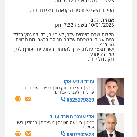
07/01/2023 בשעה 6:12 am
הסיבה היא כפיות טובה קנאה ורגשי נחיתות.
עו"ד עלי סעדי
פלילי
פשיעה חמורה
ליווי וייצוג בחקירות
אגוזית
הגיב:
ומעצרים
10/01/2023 בשעה 7:32 pm
0508824984
הקלות שבה רוצחים אדם, לאור יום, בלי למצמץ בכלל.
כמה עצוב. משפחה שלמה הרוסה מכאב. מה הרוויח
הרוצח?
עו"ד תומר בנישתי
ישב מאסר עולם. צריך להחמיר בעונשים באופן כללי,
פלילי
מעצרים וחקירות
צווארון לבן
פשיעה
אולי זה ימנע
חמורה
נזק גדול יותר.
0546657865
עו"ד שגיא אקו
פלילי
מעצרים וחקירות
סמים
עבירות מין
עורכי דין לענייני אסירים
0525279829
אלי אונגר משרד עו"ד
פלילי
פשיעה חמורה
מעצרים
מנהלי
רישוי
עסקים
0507302623