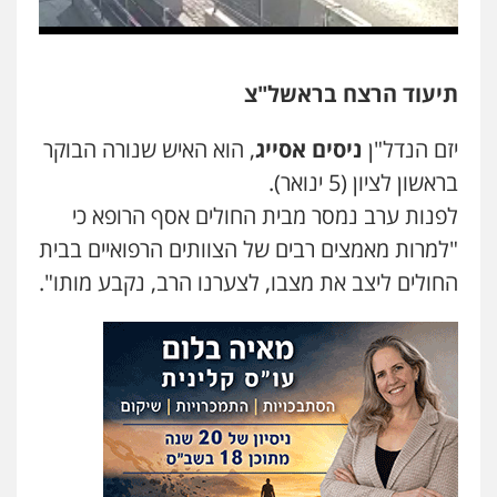
משפט פלילי
פשיעה חמורה
מעצרים
וחקירות
צבאי
תעבורה
0544218336
תיעוד הרצח בראשל"צ
משרד עורכי דין חן ברוך
יזם הנדל"ן
ניסים אסייג
, הוא האיש שנורה הבוקר
פלילי
דיני תעבורה
מעצרים וחקירות
0505078733
בראשון לציון (5 ינואר).
לפנות ערב נמסר מבית החולים אסף הרופא כי
"למרות מאמצים רבים של הצוותים הרפואיים בבית
עו"ד קארין לגטיוי
החולים ליצב את מצבו, לצערנו הרב, נקבע מותו".
פלילי
פשיעה חמורה
מעצרים וחקירות
0507446995
משרד עורכי דין טאי שרקי
פלילי
אסירים
תעבורה
מרב"ד
0547556464