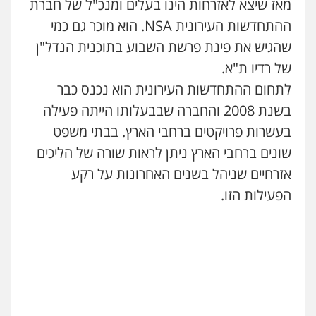
מאז שיצא לאזרחות הינו בעלים ומנכ"ל של חברת
עדי כרמלי – חברת עו"ד
ההתחדשות העירונית NSA. הוא מוכר גם כמי
פלילי
כלכלי
עורכי דין לענייני אסירים
שהגיש את פינת פרשת השבוע בתוכנית הנדל"ן
0525060666
של רדיו ת"א.
לתחום ההתחדשות העירונית הוא נכנס כבר
גיא זהבי משרד עורכי דין
בשנת 2008 והחברה שבבעלותו הייתה פעילה
פלילי
משפחה
בעשרות פרויקטים ברחבי הארץ. בבתי משפט
503456449
שונים ברחבי הארץ ניתן לראות שורה של הליכים
אזרחיים שניהל בשנים האחרונות על רקע
עו"ד איהאב ג'לג'ולי
פלילי
מעצרים וחקירות
עורכי דין לענייני
הפעילות הזו.
אסירים
0505216700
אייל בן שושן, עורך דין פלילי
פלילי
מעצרים וחקירות
פשיעה חמורה
נוער
רישום פלילי
0522763105