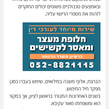
עו"ד אסף גונן
ובאמצעים טכנולגיים פשוטים יכולים החוקרים
פלילי
פשע חמור
תעבורה
צבא
מעצרים
וחקירות
לזהות את מספרי הרישוי עליה.
0542255161
גל דהן – משרד עורך דין פלילי
פלילי
פשיעה חמורה
סמים
מעצרים
וחקירות
0544723840
עו"ד ראוף נג'אר
פלילי
עורכי דין לענייני אסירים
מעצרים
סמים
רכוש
0548009246
הנרצח, אלוף משנה במילואים, שימש בעברו כסגן
דוד אפרים משרד עורכי דין
מפקד חיל החימוש.
פלילי
צווארון לבן
מס הכנסה
מע"מ
בשנים האחרונות התגורר בראשון לציון, אך במקור
0506209859
הוא ומשפחתו מאור עקיבא.