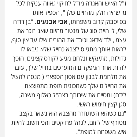
ז"ל האיש והאגדה מודל לחיקוי גאווה ענקית לכל
מי שהיה חלק מהחיים שלך", הספיד אותו
בפייסבוק קרוב משפחתו,
אבי אבנעים
. "בן דודה
שלי, לי היית סוג של מנטור מהיום שאני זוכר את
עצמי, ילד שדאג וכיבד את ההורים שלו עד אין סוף,
לראות אותך מתגייס לצבא כחייל שלא ניבאו לו
גדולות, מתעקש ונלחם מגיע לקורס קצינים, הופך
להיות אחד המפקדים המוערכים בחייל שלך, עובר
את מלחמת לבנון עם אסון הספארי ( מנסה להציל
את החיילים שלך כשמכונית תופת מתפוצצת
לידם) ומסיים את שירותך בצה"ל כאלוף משנה,
סגן קצין חימוש ראשי.
"גם כשהוא השתחרר מהצבא הוא נשאר בקצב
מטורף של ליזום, לנהל פרויקטים והכי חשוב להיות
איש משפחה למופת".