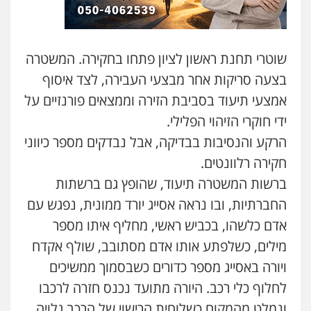
עו"ד אילן אלימלך
פלילי
פשיעה חמורה
תעבורה
אסירים
0522992110
שוטרי תחנת ראשון לציון פתחו בחקירה. המשטרה
בצעה סריקות אחר מבצעי העבירה, לצד איסוף
עו"ד שאדי נאטור
אמצעי תיעוד בסביבת הזירה וממצאים פורנזיים על
פלילי
פשיעה חמורה
מעצרים וחקירות
0509230800
ידי חוקרי הזיהוי הפלילי.
הרקע והנסיבות בבדיקה, אבל נבדקים מספר כיווני
חקירה רלוונטים.
גיל דביר – משרד עורכי דין
פלילי
פשיעה כלכלית
צווארון לבן
ברשות המשטרה תיעוד, שהופץ גם ברשתות
0506217771
החברתיות, ובו נראה אסייג יורד ממונית, נפגש עם
אדם כלשהו, בכביש ראשי, מחליף איתו מספר
מילים, כשלפתע אותו אדם מסתובב, שולף אקדח
סלימאן אבו שעירה – משרד עורכי דין
פלילי
בטחוני
צבאי
נזיקין
ויורה באסייג מספר כדורים כשבסמוך ממשיכים
0547780927
לחלוף כלי רכב. היורה מתועד נכנס חזרה לרכבו
ונמלט מהמקום כשלוחית הרישוי של הרכב גלויה