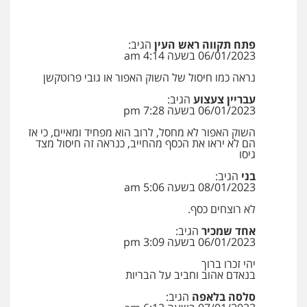
מנשה, אלמוג – עורכי דין
פלילי
עבירות תנועה
צווארון לבן
תעבורה
פתח תקווה ראש העין
הגיב:
עורכי דין לענייני אסירים
מעצרים וחקירות
06/01/2023 בשעה 4:14 am
0546470989
נראה כמו חיסול של השוק האפור או גובי פרוטקשן
עבריין צעצוע
הגיב:
עו"ד אבי כהן
06/01/2023 בשעה 7:28 pm
פלילי
פשיעה חמורה
קטינים
אלימות
סמים
עבירות מין
השוק האפור לא מחסל, לרוב הוא מפחיד ומאיים, כי אז
0523647066
הם לא יראו את הכסף מהחייב, כנראה זה חיסול מצד
גיסו
בני
הגיב:
ויקי שמואל – משרד עו"ד
08/01/2023 בשעה 5:06 am
פלילי
משפט פלילי
לא רוצחים כסף.
0528959600
אחד שמכיר
הגיב:
06/01/2023 בשעה 3:09 pm
קורל קרוז – עורך דין פלילי
יהי זכרו ברוך
בנאדם אהוב וחביב על הבריות
משפט פלילי
0545437431
סלסה בלאפה
הגיב: