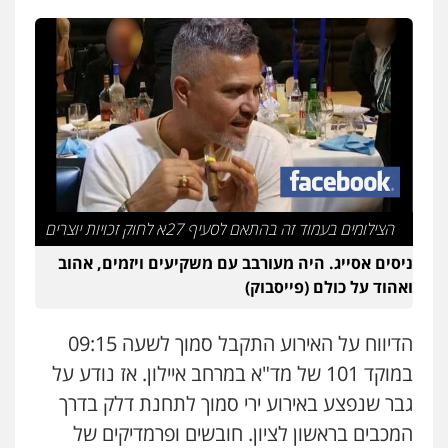
הצילומים בעמוד זה בהתאם לסעיף 27א לחוק זכויות יוצרים
ניסים אסייג. היה מעורבב עם משקיעים ויזמים, אהוב
ואהוד על כולם (פייסבוק)
הדיווח על האירוע התקבל סמוך לשעה 09:15
במוקד 101 של מד"א במרחב איילון. אז נודע על
גבר שנפצע באירוע ירי סמוך לתחנת דלק בדרך
המכבים בראשון לציון. חובשים ופרמדיקים של