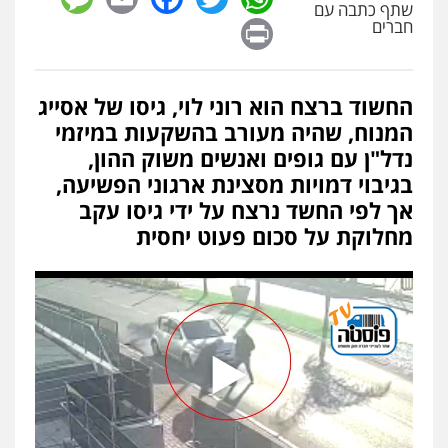
שתף כתבה עם
פלילי
כלכלי
אלימות
סמים
מעצרים
Print
חברים
0525544654
החשוד ברצח הוא רוני לוי, גיסו של אסייג
עו"ד דפנה לביא
המנוח, שהיה מעורב בהשקעות במיזמי
משפחה
גישור
0507206063
נדל"ן עם גופים ואנשים משוק ההון,
בגיבוי דמויות מסצינת ארגוני הפשיעה,
אך לפי החשד נרצח על ידי גיסו עקב
עו"ד זוהר ארבל
מחלוקת על סכום פעוט יחסית
פלילי
פשיעה חמורה
מעצרים וחקירות
קטינים
0538788878
עו"ד אסף דוק
פלילי
עבירות מין
סמים והימורים
פשיעה
חמורה
חקירות ומעצרים
צווארון לבן והונאה
0526885006
עו"ד שלי גורביץ – לוי