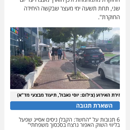
שני, תחת תשעה ימי מעצר שבקשה היחידה
עו"ד אייל אביטל
פלילי
פשיעה חמורה
מעצרים וחקירות
החוקרת".
0544712201
עו"ד רונן בנדל
משפט פלילי
פשיעה חמורה
פלילי
0524282442
כבריאן, מזר – משרד עורכי דין
פלילי
מעצרים וחקירות
0543986802
זירת האירוע (צילום: יוסי נאבול, תיעוד מבצעי מד"א)
השארת תגובה
עו"ד בועז קניג
פלילי
משפחה
כלכלי
צבאי
6 תגובות על “החשד: הקבלן ניסים אסייג שפעל
0507003001
בליווי השוק האפור נרצח בסכסוך משפחתי”