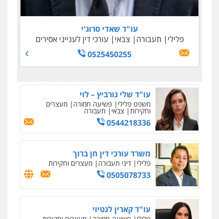
0505645022
0509100397
0545243703
עו"ד נדב גרינולד
0509230800
פלילי
תעבורה
עורכי דין לענייני אסירים
צבאי
עו"ד שאדי סרוג'י
0508848606
פלילי
תעבורה
צבאי
עורכי דין לענייני אסירים
גיל דביר – משרד עורכי דין
פלילי
פשיעה כלכלית
צווארון לבן
0525450255
0506217771
סלימאן אבו שעירה – משרד עורכי דין
פלילי
בטחוני
צבאי
נזיקין
0547780927
עו"ד אסף גונן
פלילי
פשע חמור
תעבורה
צבא
מעצרים
וחקירות
0542255161
גל דהן – משרד עורך דין פלילי
פלילי
פשיעה חמורה
סמים
מעצרים