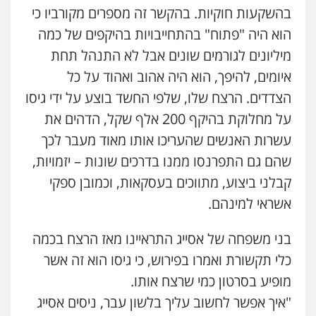
בהשקעות חוקיות. בהקשר זה מספרים מקורביו כי
עו"ד אסף דוק
הוא היה "פתוח" בהתחייבויות בהיקפים של כמה
פלילי
עבירות מין
סמים והימורים
פשיעה
חמורה
חקירות ומעצרים
צווארון לבן והונאה
מיליונים לגורמים שונים אבל לא התנהל תחת
0526885006
איומים, להיפך, הוא היה אהוב ואהוד על כל
הצדדים. הרצח שלו, שלפי החשד בוצע על ידי גיסו
על מחלוקת בהיקף 200 אלף שקל, הדהים את
עשרות האנשים שהעריכו אותו מאוד מעבר לכך
שהם גם התפרנסו ממנו בדרכים שונות – יזמויות,
קבלני ביצוע, מתווכים בעסקאות, וכמובן ספקי
אשראי למינהם.
בני משפחה של אסייג התראיינו מאז הרצח בכמה
כלי תקשורת ואמרו בפירוש, כי גיסו הוא זה אשר
מופיע בסרטון כמי שרצח אותו.
"איך אפשר לחשוב עליך בלשון עבר, ניסים אסייג