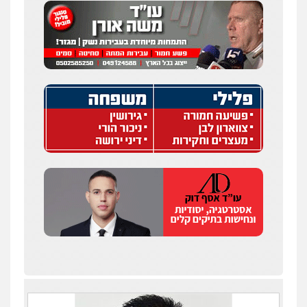
עו"ד איהאב ג'לג'ולי
פלילי
מעצרים וחקירות
עורכי דין לענייני
אסירים
0505216700