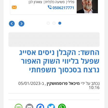
פלילי
משפחה
503456449
עו"ד איהאב ג'לג'ולי
פלילי
מעצרים וחקירות
עורכי דין לענייני
אסירים
0505216700
החשד: הקבלן ניסים אסייג
אייל בן שושן, עורך דין פלילי
פלילי
מעצרים וחקירות
פשיעה חמורה
שפעל בליווי השוק האפור
נוער
רישום פלילי
0522763105
נרצח בסכסוך משפחתי
עו"ד שלומי שרון
נכתב על ידי
מיכאל פרוסמושקין
, ב-05/01/2023
פלילי
צבאי
מעצרים וחקירות
10:16
0547342002
sage
Facebook
Email
WhatsApp
Twitter
עו"ד אלון קריטי