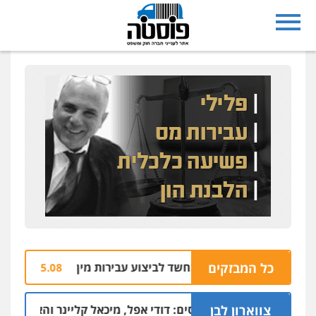
כל המבזקים
אשון לציון נחקר בחשד לביצוע עבירות מין
עבריין
05.08 | 10:05
צווארון לבן
ת הסתרת-הנכסים: דודי אפל, מיכאל קליינר והאחים איציק ויפה ד