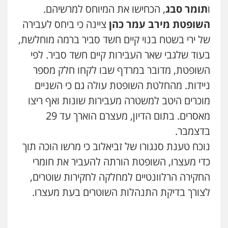
0526555488
ו
תומר סבג
, הכחישו את המיוחס למרשיהם.
השופטת מירב עמר כהן
ציינה כי ביחס לעבירה
משרד עורכי דין טאי שרקי
של ירי בשטח בנוי קיים חשד סביר ברמה מוחלשת,
פלילי
אסירים
תעבורה
מרב"ד
בעוד שלגבי שאר העבירות קיים חשד סביר. לפי
0547556464
השופטת, מדובר במרדף שבו לקחו חלק מספר
ניידות. מהחלטת השופטת עולה גם כי השניים
עו"ד אילן אלימלך
מוכרים היטב למשטרה מעבירות שונות ואף ריצו
פלילי
פשיעה חמורה
תעבורה
אסירים
0522992110
מאסרים. בתום הדיון, מעצרם הוארך עד 29
בדצמבר.
נוכח טענת סנגורו של זביאלוב כי מרשו הוכה תוך
עו"ד שאדי נאטור
פלילי
פשיעה חמורה
מעצרים וחקירות
כדי מעצרו, השופטת הורתה להעביר את חומרי
0509230800
החקירה הרלוונטיים למחלקה לחקירות שוטרים,
לצורך בדיקת התנהלות השוטרים בעת מעצרו.
משרד עורכי דין פארס פלאח
עו"ד דותן דניאלי
פלילי
צבאי
צווארון לבן והונאה
ביטוח לאומי
פלילי
פשיעה חמורה
צווארון לבן
פשיעה