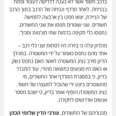
ברכב חשוד אשר לא נענה לדרישה לעצור ופתח
בבריחה. לאחר מרדף ונגיחה של הרכב בתוך הרכב
עו"ד קארין לגטיוי
של הניידת, יצאו ממנו בין ארבעה לחמישה
פלילי
פשיעה חמורה
מעצרים וחקירות
חשודים. שני שוטרים תפסו את שני החשודים.
0507446995
נתפסו כלי תקיפה בדמות שתי מצ'טות וסכין".
עו"ד ירון גיגי
מהדיון עלה כי בזירה היו לפחות שני כלי רכב –
פלילי
צווארון לבן
מעצרים
הליכי הסגרה
אחד מהם נתפס כאמור על ידי המשטרה. במהלך
0522249087
הדיון סירב נציג המשטרה לאשר האם נתפס נשק
או האם היו פצועים כתוצאה מהירי. עוד התברר
עו"ד רועי אטיאס
בדיון, כי במסגרת המרדף אחר החשודים, מי
משפט פלילי
פשיעה חמורה
צווארון לבן
מהשוטרים ביצע ירי שהוביל למעצרו של חשוד.
525043999
נציג המשטרה הוסיף ואמר בדיון, כי ישנם מספר
אנשים שדרושים לחקירה.
עו"ד אסף כהן
פלילי
פשיעה חמורה
סמים והימורים
מעצרים וחקירות
סנגוריהם של החשודים,
עורכי הדין שלומי הכהן