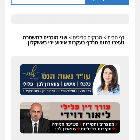
דף הבית
>
מבזקים פלילים
>
שני מוכרים למשטרה
נעצרו בתום מרדף בעקבות אירוע ירי באשקלון
שחר לדובסקי, עו"ד
פלילי
מעצרים וחקירות
עבירות המתה
עורכי
דין לענייני אסירים
0507913332
עו"ד איהאב ג'לג'ולי
פלילי
מעצרים וחקירות
עורכי דין לענייני
אסירים
0505216700
עו"ד שלומי שרון