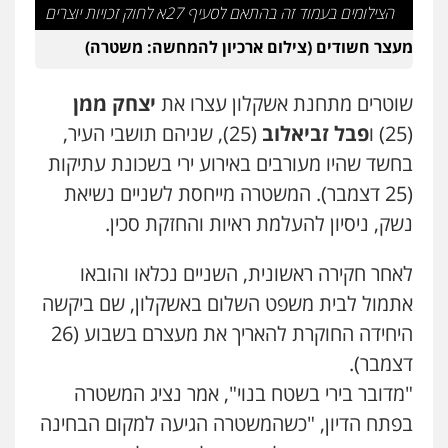
הצילומים בעמוד זה בהתאם לסעיף 27א לחוק זכויות יוצרים
עו"ד אסף דוק
מעצר חשודים (צילום ארכיון להמחשה: משטרה)
פלילי
עבירות מין
סמים והימורים
פשיעה
חמורה
חקירות ומעצרים
צווארון לבן והונאה
0526885006
שוטרים מתחנת אשקלון עצרו את
יצחק ממן
(25) ו
פבל זביאלוב
(25), שניהם תושבי העיר,
עו"ד שלי גורביץ – לוי
בחשד שהיו מעורבים באירוע ירי בשכונת עתיקות
משפט פלילי
פשיעה חמורה
מעצרים
וחקירות
צבאי
תעבורה
(25 דצמבר). המשטרה מייחסת לשניים נשיאת
0544218336
נשק, ניסיון להעלמת ראיות והחזקת סכין.
לאחר חקירה ראשונית, השניים נכלאו והובאו
עו"ד שאדי כבהא
פלילי
עורכי דין לענייני אסירים
אתמול לבית משפט השלום באשקלון, שם ביקשה
0525556970
היחידה החוקרת להאריך את מעצרם בשבוע (26
דצמבר).
משרד עורכי דין חן ברוך
"מדובר בירי בשטח בנוי", אמר נציג המשטרה
פלילי
דיני תעבורה
מעצרים וחקירות
בפתח הדיון, "כשהמשטרה הגיעה למקום הבחינה
0505078733