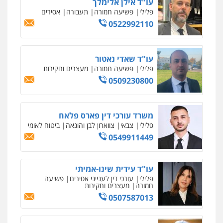
עו"ד משה פלמור
פלילי
כלכלי
צווארון לבן
עורכי דין לענייני
אסירים
0549732303
סלימאן אבו שעירה – משרד עורכי דין
פלילי
בטחוני
צבאי
נזיקין
0547780927
עו"ד אסף גונן
פלילי
פשע חמור
תעבורה
צבא
מעצרים
וחקירות
0542255161
גל דהן – משרד עורך דין פלילי
פלילי
פשיעה חמורה
סמים
מעצרים
וחקירות
0544723840