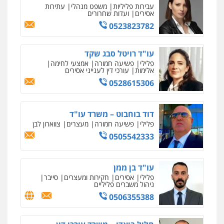
אסירים
עבירות פליליות
משפט מנהלי
עתירות
אסירים
ועדות שחרורים
0505216700
0523823782
עו"ד שלומי שרון
עו"ד רויטל סבג שקד
פלילי
צבאי
מעצרים וחקירות
פלילי
פשיעה חמורה
אמצעי לחימה
0547342002
אלימות
עורכי דין לענייני אסירים
0528615306
עו"ד אלון קריטי
דוד בוחבוט – משרד עו"ד
פלילי
כלכלי
אלימות
סמים
מעצרים
פלילי
פשיעה חמורה
מעצרים
צווארון לבן
0525544654
0505542333
מנשה, אלמוג – עורכי דין
עו"ד בן ממן
פלילי
עבירות תנועה
צווארון לבן
תעבורה
עורכי דין לענייני אסירים
מעצרים וחקירות
פלילי
אסירים
חקירות ומעצרים
סייבר
ניהול משברים פליליים
0546470989
0506355388
עו"ד זוהר ארבל