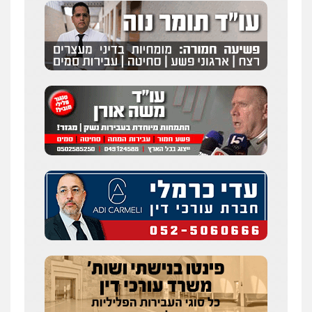
פלילי
צבאי
מעצרים וחקירות
0547342002
עו"ד אלון קריטי
פלילי
כלכלי
אלימות
סמים
מעצרים
0525544654
מנשה, אלמוג – עורכי דין
פלילי
עבירות תנועה
צווארון לבן
תעבורה
עורכי דין לענייני אסירים
מעצרים וחקירות
0546470989
עו"ד זוהר ארבל
פלילי
פשיעה חמורה
מעצרים וחקירות
קטינים
0538788878
עו"ד אסף דוק