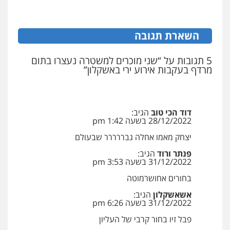
פלילי
פשיעה חמורה
מעצרים וחקירות
0505555110
0544712201
השארת תגובה
עו"ד משה פלמור
פלילי
כלכלי
צווארון לבן
עורכי דין לענייני
עו"ד בועז קניג
אסירים
5 תגובות על “שני מוכרים למשטרה נעצרו בתום
פלילי
משפחה
כלכלי
צבאי
0549732303
מרדף בעקבות אירוע ירי באשקלון”
0507003001
סלימאן אבו שעירה – משרד עורכי דין
ויקי שמואל – משרד עו"ד
פלילי
בטחוני
צבאי
נזיקין
דוד הכי טוב
הגיב:
פלילי
משפט פלילי
28/12/2022 בשעה 1:42 pm
0547780927
0528959600
יצחק מאמו אחלה גבררררר שבעולם
פנתר ורוד
הגיב:
עו"ד אסף גונן
31/12/2022 בשעה 3:53 pm
פלילי
פשע חמור
תעבורה
צבא
מעצרים
קורל קרוז – עורך דין פלילי
וחקירות
בחורים אחושרמוטה
משפט פלילי
0542255161
0545437431
אשאשקלון
הגיב:
31/12/2022 בשעה 6:26 pm
גל דהן – משרד עורך דין פלילי
פבל זיו בחור קרבי של העליון
עו"ד עלי סעדי
פלילי
פשיעה חמורה
סמים
מעצרים
וחקירות