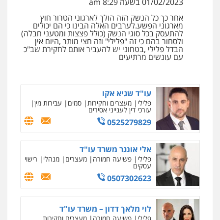
01/02/2023 בשעה 8:29 am
0508824984
אחר כך כל הנשק הזה הולך לארגוני הטרור חוץ
עו"ד אלון קריטי
מארגוני הפשע.לערבים האלה הבינו כי הם יכולים
פלילי
כלכלי
אלימות
סמים
מעצרים
להתעסק בכל סוגי הנשק (כולל פצצות ומטעני חבלה)
עו"ד תומר בנישתי
0525544654
ולסחור בהם כי זה "פלילי" וזה חצי מותר ,היום אין
פלילי
מעצרים וחקירות
צווארון לבן
פשיעה
הבדל פלילי ,בטחוני יש להעביר אותם לחקירת שב"כ
חמורה
עם עונשים מרתיעים
0546657865
עו"ד זוהר ארבל
פלילי
פשיעה חמורה
מעצרים וחקירות
קטינים
עו"ד שגיא אקו
0538788878
פלילי
מעצרים וחקירות
סמים
עבירות מין
עורכי דין לענייני אסירים
0525279829
אלי אונגר משרד עו"ד
פלילי
פשיעה חמורה
מעצרים
מנהלי
רישוי
עסקים
0507302623
לוי מלאך דדון – משרד עו"ד
פלילי
פשיעה חמורה
מעצרים וחקירות