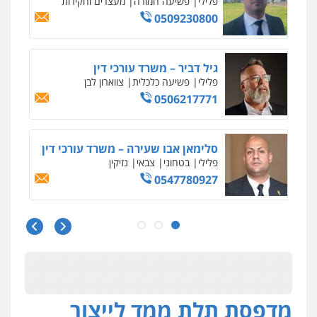
פלילי
פשיעה חמורה
מעצרים וחקירות
0509230800
גיל דביר – משרד עורכי דין
פלילי
פשיעה כלכלית
צווארון לבן
0506217771
סלימאן אבו שעירה – משרד עורכי דין
פלילי
בטחוני
צבאי
נזיקין
0547780927
עו"ד אסף גונן
פלילי
פשע חמור
תעבורה
צבא
מעצרים
וחקירות
0542255161
מדפסת תלת ממד לייצור
גל דהן – משרד עורך דין פלילי