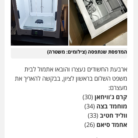
עו"ד אילן אלימלך
פלילי
פשיעה חמורה
תעבורה
אסירים
0522992110
עו"ד שאדי נאטור
פלילי
פשיעה חמורה
מעצרים וחקירות
המדפסת שנתפסה (צילומים: משטרה)
0509230800
ארבעת החשודים נעצרו והובאו אתמול לבית
גיל דביר – משרד עורכי דין
משפט השלום בראשון לציון, בבקשה להאריך את
פלילי
פשיעה כלכלית
צווארון לבן
מעצרם:
0506217771
קרם ג'וויחאן
(30)
מוחמד בצה
(34)
סלימאן אבו שעירה – משרד עורכי דין
ווליד חטיב
(33)
פלילי
בטחוני
צבאי
נזיקין
0547780927
שני אלגרבלי – משרד עורכי דין
אחמד סיאם
(26)
פלילי
עורכי דין לענייני אסירים
תעבורה
0507120031