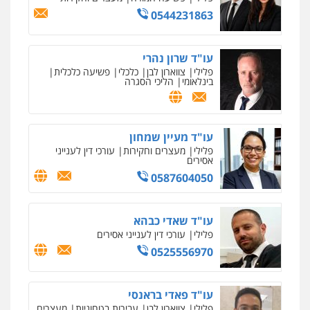
0544231863
עו"ד שרון נהרי
פלילי
צווארון לבן
כלכלי
פשיעה כלכלית
בינלאומי
הליכי הסגרה
עו"ד מעיין שמחון
פלילי
מעצרים וחקירות
עורכי דין לענייני
אסירים
0587604050
עו"ד שאדי כבהא
פלילי
עורכי דין לענייני אסירים
0525556970
עו"ד פאדי בראנסי
פלילי
צווארון לבן
עבירות בטחוניות
מעצרים