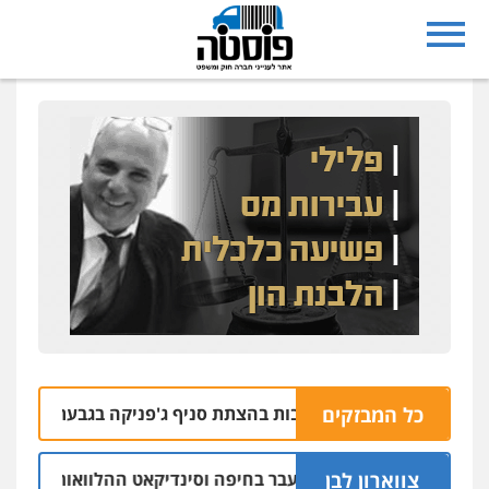
כל המבזקים
צרו בחשד למעורבות בהצתת סניף ג'פניקה בגבעתיים
06.08 | 22:58
צווארון לבן
ום: יו"ר ש"ס לשעבר בחיפה וסינדיקאט ההלוואות של משפחת הרי