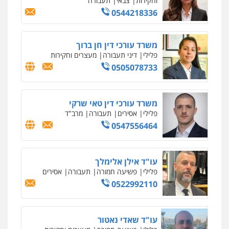
וחקירות
צבאי
תעבורה
0544218336
משרד עורכי דין חן ברוך
פלילי
דיני תעבורה
מעצרים וחקירות
0505078733
משרד עורכי דין טאי שרקי
פלילי
אסירים
תעבורה
מרב"ד
0547556464
עו"ד אילן אלימלך
פלילי
פשיעה חמורה
תעבורה
אסירים
0522992110
עו"ד שאדי נאטור