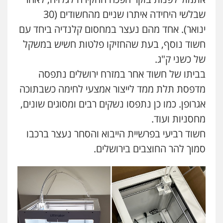
פלילי
פשיעה חמורה
מעצרים וחקירות
שבלשי היחידה איתרו שניים מהחשודים (30
קטינים
ינואר). אחד מהם נעצר במחסום קלנדיה ביחד עם
0538788878
חשוד נוסף, בעת שהחזיקו פלטות חשיש במשקל
עו"ד שלי גורביץ – לוי
של כשני ק"ג.
משפט פלילי
פשיעה חמורה
מעצרים
בביתו של חשוד אחר במזרח ירושלים נתפסה
וחקירות
צבאי
תעבורה
0544218336
מדפסת תלת ממד לייצור אמצעי לחימה כשבתוכה
אגרופן. כמו כן נתפסו נשקים רבים ומסוגים שונים,
משרד עורכי דין חן ברוך
מחסניות ועוד.
פלילי
דיני תעבורה
מעצרים וחקירות
חשוד רביעי בפרשיית הייבוא והסחר נעצר ברכבו
0505078733
סמוך להר החוצבים בירושלים.
משרד עורכי דין טאי שרקי
פלילי
אסירים
תעבורה
מרב"ד
0547556464