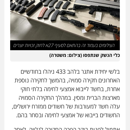
פלילי
מעצרים וחקירות
עורכי דין לענייני
אסירים
0505216700
אייל בן שושן, עורך דין פלילי
פלילי
מעצרים וחקירות
פשיעה חמורה
נוער
רישום פלילי
הצילומים בעמוד זה בהתאם לסעיף 27א לחוק זכויות יוצרים
0522763105
כלי הנשק שנתפסו (צילום: משטרה)
עו"ד שלומי שרון
בלשי יחידת אתגר בלהב 433 ניהלו בחודשיים
פלילי
צבאי
מעצרים וחקירות
0547342002
האחרונים חקירה סמויה, בהמשך לחקירה נוספת
אחרת, בחשד לייבוא אמצעי לחימה בלתי חוקי
מארצות הברית ומסין. במהלך החקירה הסמויה
עו"ד אלון קריטי
פלילי
כלכלי
אלימות
סמים
מעצרים
עלה חשד למעורבות של חשודים ממזרח ירושלים,
0525544654
החשודים בייבוא של אמצעי לחימה ובסחר בהם.
אתמול לפנות בוקר הפכה החקירה לגלויה, לאחר
עו"ד זוהר ארבל