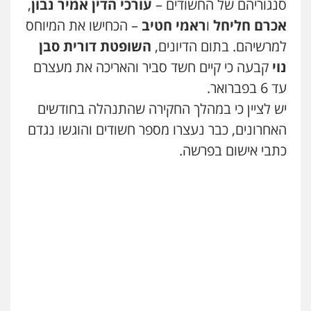
סנגוריהם של החשודים –
עורכי הדין אמיר נבון
,
עו"ד אסף גונן
אכרם חליחל
ו
ראמי חטיב
– הכחישו את המיוחס
פלילי
פשע חמור
תעבורה
צבא
מעצרים
וחקירות
למרשיהם. בתום הדיונים,
השופטת דורית סבן
עו"ד אייל אביטל
0542255161
פלילי
פשיעה חמורה
מעצרים וחקירות
נוי
קבעה כי קיים חשד סביר והאריכה את מעצרם
0544712201
עד 6 בפברואר.
גל דהן – משרד עורך דין פלילי
פלילי
פשיעה חמורה
סמים
מעצרים
יש לציין כי במהלך החקירה שהתנהלה בחודשים
וחקירות
עו"ד רונן בנדל
האחרונים, כבר נעצרו מספר חשודים והוגשו נגדם
0544723840
משפט פלילי
פשיעה חמורה
פלילי
כתבי אישום בפרשה.
0524282442
עו"ד ראוף נג'אר
פלילי
עורכי דין לענייני אסירים
מעצרים
סמים
רכוש
כבריאן, מזר – משרד עורכי דין
0548009246
פלילי
מעצרים וחקירות
0543986802
עדי כרמלי – חברת עו"ד
פלילי
כלכלי
עורכי דין לענייני אסירים
מנשה, אלמוג – עורכי דין
0525060666
פלילי
עבירות תנועה
צווארון לבן
תעבורה
עורכי דין לענייני אסירים
מעצרים וחקירות