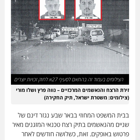
עו"ד אסף דוק
פלילי
עבירות מין
סמים והימורים
פשיעה
חמורה
חקירות ומעצרים
צווארון לבן והונאה
0526885006
עו"ד שלי גורביץ – לוי
משפט פלילי
פשיעה חמורה
מעצרים
וחקירות
צבאי
תעבורה
0544218336
הצילומים בעמוד זה בהתאם לסעיף 27א לחוק זכויות יוצרים
משרד עורכי דין חן ברוך
פלילי
דיני תעבורה
מעצרים וחקירות
זירת הרצח והנאשמים המרכזיים – נווה פרץ ושלו מורי
0505078733
(צילומים: משטרת ישראל, תיק החקירה)
בבית המשפט המחוזי בבאר שבע נגזר דינם של
עו"ד קארין לגטיוי
פלילי
פשיעה חמורה
מעצרים וחקירות
שניים מהנאשמים בתיק רצח טכנאי המזגנים מאיר
0507446995
פרטוש באופקים. זאת, כשלושה חודשים לאחר