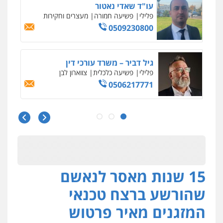
עדי כרמלי – חברת עו"ד
פלילי
כלכלי
עורכי דין לענייני אסירים
0525060666
גיא זהבי משרד עורכי דין
פלילי
משפחה
503456449
עו"ד איהאב ג'לג'ולי
פלילי
מעצרים וחקירות
עורכי דין לענייני
אסירים
0505216700
15 שנות מאסר לנאשם
אייל בן שושן, עורך דין פלילי
פלילי
מעצרים וחקירות
פשיעה חמורה
שהורשע ברצח טכנאי
נוער
רישום פלילי
0522763105
המזגנים מאיר פרטוש