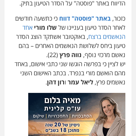
הדיווח באתר "פוסטה" על הסדר הטיעון בתיק.
משרד עורכי דין טאי שרקי
פלילי
אסירים
תעבורה
מרב"ד
כזכור,
באתר "פוסטה" דווח
כי כתשעה חודשים
0547556464
לאחר הסדר טיעון בעניינו של
שלו מורי
אחד
הנאשמים ברצח
, באוקטובר אשתקד הוצג הסדר
טיעון ביחס לשלושת הנאשמים האחרים – בהם
עו"ד אילן אלימלך
פלילי
פשיעה חמורה
תעבורה
אסירים
נאשם מרכזי נוסף,
נווה פרץ
(22).
0522992110
יש לציין כי בפרשה הוגשו שני כתבי אישום, באחד
מהם הואשם מורי בנפרד. בכתב האישום השני
עו"ד שאדי נאטור
נאשמים פרץ,
ליאל עמר
ו
רון דהן
.
פלילי
פשיעה חמורה
מעצרים וחקירות
0509230800
גיל דביר – משרד עורכי דין
פלילי
פשיעה כלכלית
צווארון לבן
0506217771