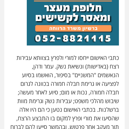
דוד אפרים משרד עורכי דין
פלילי
צווארון לבן
מס הכנסה
מע"מ
0506209859
עדי כרמלי – חברת עו"ד
פלילי
כלכלי
עורכי דין לענייני אסירים
כתבי האישום ייחסו למורי ולפרץ בצוותא עבירות
0525060666
רצח (באדישות) ונשיאת נשק. עמר ודהן,
הנאשמים "המשניים" בסיפור, הואשמו בסיוע
גיא זהבי משרד עורכי דין
לפציעה או גרימת חבלה חמורה בכוונה לגרום
פלילי
משפחה
חבלה חמורה, נכות או מום; סיוע לאחר מעשה;
503456449
שיבוש מהלכי משפט; עבירות נשק וגרימת מוות
ברשלנות. בכתבי האישום נטען כי הם היו אלה
עו"ד איהאב ג'לג'ולי
פלילי
מעצרים וחקירות
עורכי דין לענייני
שהסיעו את מורי ופרץ למקום בו התבצע הרצח,
אסירים
תוך מעקב אחר פרטוש, ובהמשך סייעו להם לברוח
0505216700