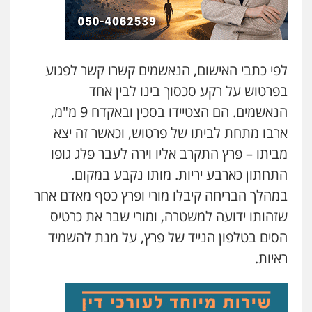
סלימאן אבו שעירה – משרד עורכי דין
פלילי
בטחוני
צבאי
נזיקין
0547780927
לפי כתבי האישום, הנאשמים קשרו קשר לפגוע
בפרטוש על רקע סכסוך בינו לבין אחד
עו"ד אסף גונן
הנאשמים. הם הצטיידו בסכין ובאקדח 9 מ"מ,
פלילי
פשע חמור
תעבורה
צבא
מעצרים
וחקירות
ארבו מתחת לביתו של פרטוש, וכאשר זה יצא
0542255161
מביתו – פרץ התקרב אליו וירה לעבר פלג גופו
התחתון כארבע יריות. מותו נקבע במקום.
גל דהן – משרד עורך דין פלילי
במהלך הבריחה קיבלו מורי ופרץ כסף מאדם אחר
פלילי
פשיעה חמורה
סמים
מעצרים
וחקירות
שזהותו ידועה למשטרה, ומורי שבר את כרטיס
0544723840
הסים בטלפון הנייד של פרץ, על מנת להשמיד
ראיות.
עו"ד ראוף נג'אר
פלילי
עורכי דין לענייני אסירים
מעצרים
סמים
רכוש
0548009246