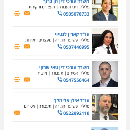
פלילי
פשע חמור
תעבורה
צבא
מעצרים
וחקירות
0542255161
גל דהן – משרד עורך דין פלילי
פלילי
פשיעה חמורה
סמים
מעצרים
וחקירות
0544723840
עו"ד ראוף נג'אר
פלילי
עורכי דין לענייני אסירים
מעצרים
סמים
רכוש
0548009246
דוד אפרים משרד עורכי דין
פלילי
צווארון לבן
מס הכנסה
מע"מ
0506209859