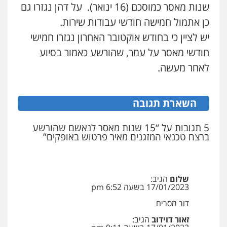
שנות מאסר כמוסכם (16 ינואר). על דהן נגזרו גם
כן אתמול חמישה חודשי עבודות שירות.
כבריאן, מזר – משרד עורכי דין
יש לציין כי בחודש אוקטובר האחרון נגזרו חמישי
פלילי
מעצרים וחקירות
חודשי מאסר על עמר, שהורשע כאמור בסיוע
0543986802
לאחר מעשה.
עו"ד בועז קניג
השארת תגובה
פלילי
משפחה
כלכלי
צבאי
0507003001
5 תגובות על “15 שנות מאסר לנאשם שהורשע
ברצח טכנאי המזגנים מאיר פרטוש באופקים”
מנשה, אלמוג – עורכי דין
פלילי
עבירות תנועה
צווארון לבן
תעבורה
עורכי דין לענייני אסירים
מעצרים וחקירות
0546470989
שלום
הגיב:
17/01/2023 בשעה 6:52 pm
דור מסריח
עו"ד אבי כהן
פלילי
פשיעה חמורה
קטינים
אלימות
זאור דוידוב
הגיב:
סמים
עבירות מין