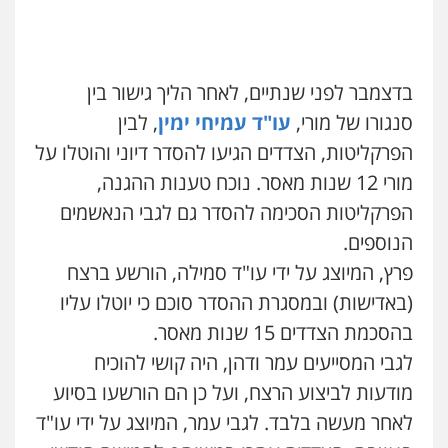
עו"ד זוהר ארבל
פלילי
פשיעה חמורה
מעצרים וחקירות
בדצמבר לפני שנתיים, לאחר הליך גישור בין
קטינים
0538788878
סנגורו של מורי,
עו"ד עמיחי ימין
, לבין
הפרקליטות, הצדדים הגיעו להסדר דיוני והוטלו על
עו"ד אסף דוק
מורי 12 שנות מאסר. נוכח טענות ההגנה,
פלילי
עבירות מין
סמים והימורים
פשיעה
חמורה
חקירות ומעצרים
צווארון לבן והונאה
הפרקליטות הסכימה להסדר גם לגבי הנאשמים
0526885006
הנוספים.
פרץ, המיוצג על ידי עו"ד סמילה, הורשע ברצח
(באדישות) ובמסגרת ההסדר סוכם כי יוטלו עליו
בהסכמת הצדדים 15 שנות מאסר.
לגבי המסייעים עמר ודהן, היה קושי להוכיח
מודעות לביצוע הרצח, ועל כן הם הורשעו בסיוע
לאחר מעשה בלבד. לגבי עמר, המיוצג על ידי עו"ד