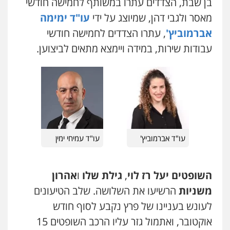
בן שבת, הצדדים עתרו במשותף לחמישה חודשי
מאסר ולגבי דהן, שמיוצג על ידי
עו"ד ימימה
אברמוביץ'
, עתרו הצדדים לחמישה חודשי
עבודות שירות, במידה ויימצא מתאים לביצוען.
עו"ד אברמוביץ'
עו"ד עמיחי ימין
עו"ד אייל אביטל
פלילי
פשיעה חמורה
מעצרים וחקירות
0544712201
השופטים יעל רז לוי
,
גילת שלו
ו
אהרון
משניות
הרשיעו את השלושה. שלב הטיעונים
לעונש בעניינו של פרץ נקבע לסוף חודש
עו"ד רונן בנדל
משפט פלילי
פשיעה חמורה
פלילי
אוקטובר, ואתמול גזר עליו הרכב השופטים 15
0524282442