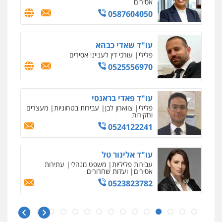
אסירים
0587604050
עו"ד שאדי כבהא
פלילי
עורכי דין לענייני אסירים
0525556970
עו"ד פאדי בראנסי
פלילי
צווארון לבן
עבירות בטחוניות
מעצרים
וחקירות
0524122241
עו"ד אלינור טל
עבירות פליליות
משפט מנהלי
עתירות
אסירים
ועדות שחרורים
0523823782
ניר קידר – צלם
צילום עורכי דין
שירותים מקצועיים לעורכי
דין
עו"ד אמיר כהן
0504578527