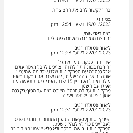
17/01/2023 בשעה 9:11 pm
0523647066
צריך לקשור להם את החצוצרות
בני
הגיב:
ויקי שמואל – משרד עו"ד
19/01/2023 בשעה 12:54 pm
פלילי
משפט פלילי
רצח באדישות?
0528959600
זה רצח ממדרגה ראשונה טמבלים
ליאור סטולרו
הגיב:
22/01/2023 בשעה 12:28 pm
קורל קרוז – עורך דין פלילי
איזה הזוי,עסקת טיעון אומללה
משפט פלילי
זה רצח בכוונה תחילה והיו צריכים לקבל מאסר עולם
0545437431
אבל ככה זה עם הפרקליטות שלנו,שכל מה שמעניין
אותה זה אחוז ההרשעות , לא משנה אם במקום מאסר
עולם מקבל העבריין 15 שנה, הפרקליטות תעשה עם
אפילו עם השטן
עו"ד עלי סעדי
פרקליטות עלובה,תנהלי משפט רצח עד הסוף,רק ככה
פלילי
פשיעה חמורה
ליווי וייצוג בחקירות
אמון הציבור ישתפר ויעלה
ומעצרים
ליאור סטולרו
הגיב:
0508824984
22/01/2023 בשעה 12:31 pm
הפרקליטות ןעסקאות הטיעון המגוחכות, נותנים פרס
עו"ד תומר בנישתי
לעבריינים כדי לא לנהל משפט.
פלילי
מעצרים וחקירות
צווארון לבן
פשיעה
הפרקליטות זו בושה וחרפה ולא פלא שאמון הציבור בה
חמורה