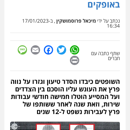
באופקים
עו"ד שלומי שרון
פלילי
צבאי
מעצרים וחקירות
0547342002
נכתב על ידי
מיכאל פרוסמושקין
, ב-17/01/2023
16:34
עו"ד אלון קריטי
פלילי
כלכלי
אלימות
סמים
מעצרים
sage
Facebook
Email
WhatsApp
Twitter
0525544654
שתף כתבה עם
Print
חברים
עו"ד דפנה לביא
משפחה
גישור
השופטים כיבדו הסדר טיעון וגזרו על נווה
0507206063
פרץ את העונש עליו הוסכם בין הצדדים
ועל המסייע הוטלו חמישה חודשי עבודות
שירות, וזאת שנה לאחר ששותפו של
עו"ד זוהר ארבל
פלילי
פשיעה חמורה
מעצרים וחקירות
פרץ לעבירות נשפט ל-12 שנים
קטינים
0538788878