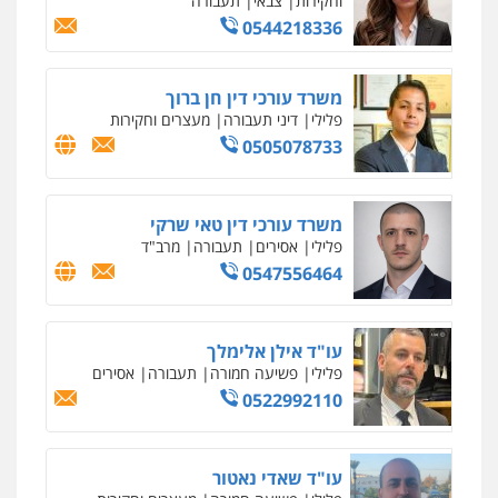
וחקירות
צבאי
תעבורה
0544218336
משרד עורכי דין חן ברוך
פלילי
דיני תעבורה
מעצרים וחקירות
0505078733
משרד עורכי דין טאי שרקי
פלילי
אסירים
תעבורה
מרב"ד
0547556464
עו"ד אילן אלימלך
פלילי
פשיעה חמורה
תעבורה
אסירים
0522992110
עו"ד שאדי נאטור