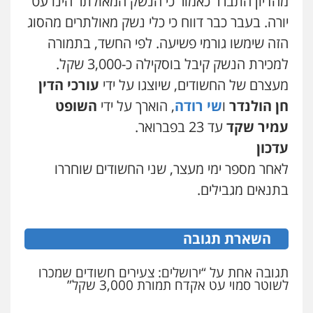
מהדיון התברר כאמור כי הנשק המאולתר הינו עט
עו"ד אסף גונן
יורה. בעבר כבר דווח כי כלי נשק מאולתרים מהסוג
פלילי
פשע חמור
תעבורה
צבא
מעצרים
עו"ד אבי כהן
וחקירות
הזה שימשו גורמי פשיעה. לפי החשד, בתמורה
פלילי
פשיעה חמורה
קטינים
אלימות
0542255161
סמים
עבירות מין
למכירת הנשק קיבל בוסקילה כ-3,000 שקל.
0523647066
מעצרם של החשודים, שיוצגו על ידי
עורכי הדין
גל דהן – משרד עורך דין פלילי
חן הולנדר
ו
שי רודה
, הוארך על ידי
השופט
פלילי
פשיעה חמורה
סמים
מעצרים
וחקירות
ויקי שמואל – משרד עו"ד
עמיר שקד
עד 23 בפברואר.
פלילי
משפט פלילי
0544723840
עדכון
0528959600
לאחר מספר ימי מעצר, שני החשודים שוחררו
עו"ד ראוף נג'אר
פלילי
עורכי דין לענייני אסירים
מעצרים
בתנאים מגבילים.
סמים
רכוש
קורל קרוז – עורך דין פלילי
משפט פלילי
0548009246
0545437431
השארת תגובה
עדי כרמלי – חברת עו"ד
פלילי
כלכלי
עורכי דין לענייני אסירים
עו"ד עלי סעדי
תגובה אחת על “ירושלים: צעירים חשודים שמכרו
לשוטר סמוי עט אקדח תמורת 3,000 שקל”
פלילי
פשיעה חמורה
ליווי וייצוג בחקירות
0525060666
ומעצרים
0508824984