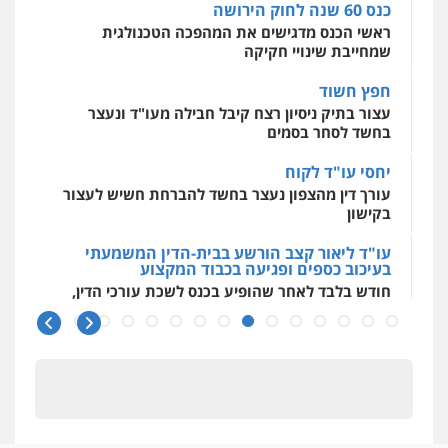
המתה
עבירות מין
חפץ חשוד
0509930581
עצור בתיק ניסיון רצח קיבל חבילה מעו"ד ונעצר
בחשד לסחר בסמים
עו"ד יפעת שוורץ סיל
יחסי עו"ד לקוח
פלילי
תעבורה
עורך דין מהצפון נעצר בחשד להברחת חשיש לעצור
0523379525
בקישון
עו"ד ליאור קצב הורשע בבית-הדין המשמעתי
עו"ד אליה חן ברק
בעיכוב כספים ופגיעה בכבוד המקצוע
פלילי
פשיעה חמורה
ליווי וייצוג בחקירות
חודש בלבד לאחר שהופיע בכנס לשכת עורכי הדין,
ומעצרים
אסירים
נוער
קצב הורשע
0525914163
10 מיליון
עורך-דין חשוד בהעלמת הכנסות והתחמקות ממס
משרד עורכי דין פארס פלאח
רכישה
פלילי
צבאי
צווארון לבן והונאה
ביטוח לאומי
0549911449
קטינים בסביבה מנוכרת
"ניכור הורי מכת מדינה": איך מתמודדים עם
ההשלכות ההרסניות של התופעה?
עו"ד עידית שינו-אמיתי