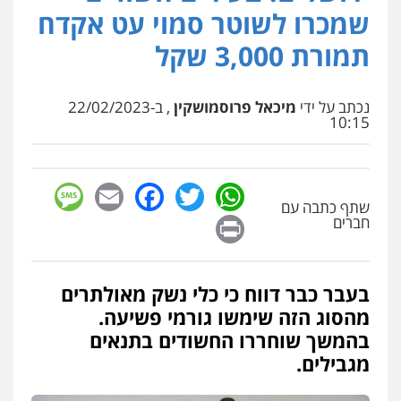
פלילי
פשיעה חמורה
סמים
מעצרים
שמכרו לשוטר סמוי עט אקדח
וחקירות
0544723840
תמורת 3,000 שקל
עו"ד ראוף נג'אר
פלילי
עורכי דין לענייני אסירים
מעצרים
נכתב על ידי
מיכאל פרוסמושקין
, ב-22/02/2023
סמים
רכוש
10:15
0548009246
sage
Facebook
Email
WhatsApp
Twitter
עדי כרמלי – חברת עו"ד
שתף כתבה עם
פלילי
כלכלי
עורכי דין לענייני אסירים
Print
חברים
0525060666
בעבר כבר דווח כי כלי נשק מאולתרים
גיא זהבי משרד עורכי דין
מהסוג הזה שימשו גורמי פשיעה.
פלילי
משפחה
503456449
בהמשך שוחררו החשודים בתנאים
מגבילים.
עו"ד איהאב ג'לג'ולי