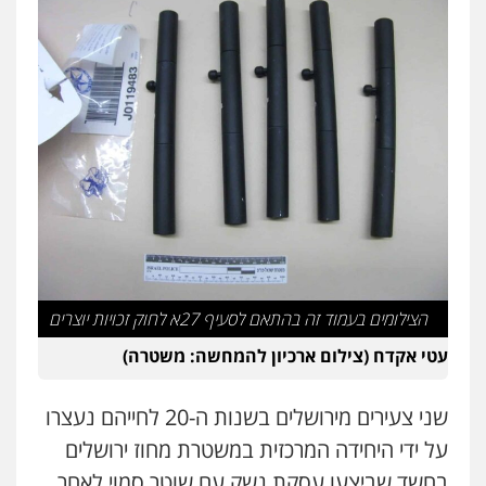
פלילי
מעצרים וחקירות
עורכי דין לענייני
אסירים
0505216700
אייל בן שושן, עורך דין פלילי
פלילי
מעצרים וחקירות
פשיעה חמורה
נוער
רישום פלילי
0522763105
עו"ד שלומי שרון
פלילי
צבאי
מעצרים וחקירות
0547342002
הצילומים בעמוד זה בהתאם לסעיף 27א לחוק זכויות יוצרים
עטי אקדח (צילום ארכיון להמחשה: משטרה)
עו"ד אלון קריטי
פלילי
כלכלי
אלימות
סמים
מעצרים
שני צעירים מירושלים בשנות ה-20 לחייהם נעצרו
0525544654
על ידי היחידה המרכזית במשטרת מחוז ירושלים
בחשד שביצעו עסקת נשק עם שוטר סמוי לאחר
עו"ד זוהר ארבל