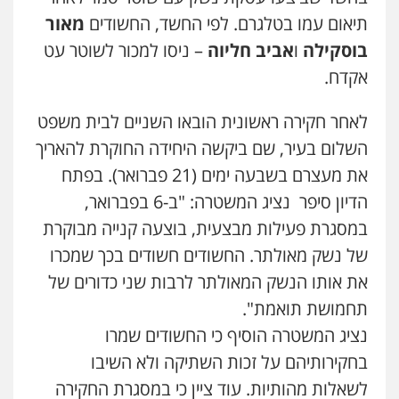
פלילי
פשיעה חמורה
מעצרים וחקירות
תיאום עמו בטלגרם. לפי החשד, החשודים
מאור
קטינים
בוסקילה
ו
אביב חליוה
– ניסו למכור לשוטר עט
0538788878
אקדח.
עו"ד שלי גורביץ – לוי
משפט פלילי
פשיעה חמורה
מעצרים
לאחר חקירה ראשונית הובאו השניים לבית משפט
וחקירות
צבאי
תעבורה
השלום בעיר, שם ביקשה היחידה החוקרת להאריך
0544218336
את מעצרם בשבעה ימים (21 פברואר). בפתח
הדיון סיפר נציג המשטרה: "ב-6 בפברואר,
משרד עורכי דין חן ברוך
במסגרת פעילות מבצעית, בוצעה קנייה מבוקרת
פלילי
דיני תעבורה
מעצרים וחקירות
0505078733
של נשק מאולתר. החשודים חשודים בכך שמכרו
את אותו הנשק המאולתר לרבות שני כדורים של
תחמושת תואמת".
משרד עורכי דין טאי שרקי
פלילי
אסירים
תעבורה
מרב"ד
נציג המשטרה הוסיף כי החשודים שמרו
שני אלגרבלי – משרד עורכי דין
0547556464
פלילי
עורכי דין לענייני אסירים
תעבורה
בחקירותיהם על זכות השתיקה ולא השיבו
0507120031
לשאלות מהותיות. עוד ציין כי במסגרת החקירה