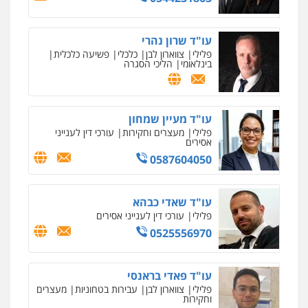
מרכז התחלה חדשה
עו"ד אלון קריטי
אסירים
עבירות מין
שירותים מקצועיים
פלילי
כלכלי
אלימות
סמים
מעצרים
עו"ד שרון נהרי
לעורכי דין
פלילי
צווארון לבן
כלכלי
פשיעה כלכלית
0525544654
0544500346
בינלאומי
הליכי הסגרה
עו"ד זוהר ארבל
מאיה בלום, עו"ס, טיפול ושיקום
פלילי
פשיעה חמורה
מעצרים וחקירות
טיפול בהתמכרויות
שירותים מקצועיים
עו"ד מעיין שמחון
קטינים
לעורכי דין
פלילי
מעצרים וחקירות
עורכי דין לענייני
0538788878
0504062539
אסירים
0587604050
עו"ד ד"ר אבי שקד
עבירות כלכליות
הלבנת הון
חילוטים
עו"ד שאדי כבהא
עבירות פליליות
פלילי
עורכי דין לענייני אסירים
0544385337
0525556970
איתי חקירות – שירותים לעורכי דין
חקירות פרטיות
חקירות כלכליות
חקירות
עו"ד פאדי בראנסי
אישות
איתורים
פלילי
צווארון לבן
עבירות בטחוניות
מעצרים
0537865001
וחקירות