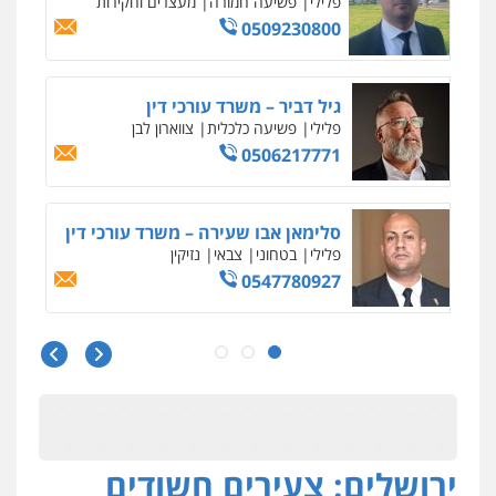
פלילי
פשיעה חמורה
מעצרים וחקירות
0509230800
גיל דביר – משרד עורכי דין
פלילי
פשיעה כלכלית
צווארון לבן
0506217771
סלימאן אבו שעירה – משרד עורכי דין
פלילי
בטחוני
צבאי
נזיקין
0547780927
עו"ד אסף גונן
פלילי
פשע חמור
תעבורה
צבא
מעצרים
וחקירות
0542255161
ירושלים: צעירים חשודים
גל דהן – משרד עורך דין פלילי