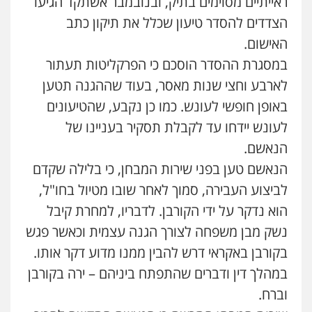
ראייתיים מסוימים בתיק, ובנובמבר אשתקד הגיעו
עו"ד שלומי שרון
הצדדים להסדר טיעון שכלל את תיקון כתב
פלילי
צבאי
מעצרים וחקירות
האישום.
0547342002
במסגרת ההסדר הוסכם כי הפרקליטות תעתור
לארבע וחצי שנות מאסר, בעוד שההגנה תטען
עו"ד אלון קריטי
באופן חופשי לעונש. כמו כן נקבע, שהטיעונים
פלילי
כלכלי
אלימות
סמים
מעצרים
לעונש יידחו עד לקבלת תסקיר בעניינו של
0525544654
הנאשם.
הנאשם טען בפני שירות המבחן, כי בלילה שקדם
עו"ד זוהר ארבל
פלילי
פשיעה חמורה
מעצרים וחקירות
לביצוע העבירה, סמוך לאחר שובו מטיול בחו"ל,
קטינים
הוא נדקר על ידי הקורבן. לדבריו, למחרת קיבל
0538788878
נשק מבן משפחה לצורך הגנה עצמית וכאשר פגש
בקורבן באקראי דרש להבין ממנו מדוע דקר אותו.
במהלך דין ודברים שהתפתח ביניהם – ירה בקורבן
וברח.