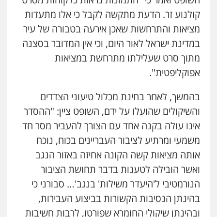
קולנוע זר. הדעת מתקשה לקבל כי אלו מתעדות
מציאות והתרחשות שאכן אירעה בטבורה של עיר
במדינת ישראל לאור היום, וכי אין המדובר בסצנה
מתוך סרט שעלילתו מתרחשת במציאות
אפוקליפטית".
שני אלגרבלי – משרד עורכי דין
פלילי
עורכי דין לענייני אסירים
תעבורה
בהמשך, לאחר בחינת מכלול טיעוני הצדדים
0507120031
והשיקולים שהועלו על ידם, השופט ציין: "ההסדר
אינו עולה בקנה אחד עם הצורך להעביר מסר חד
משמעי ומרתיע לציבור העבריינים בכוח, נוכח
עו"ד אייל אביטל
פלילי
פשיעה חמורה
מעצרים וחקירות
אותה מציאות קשה הקונה אחיזה באזור הנגב
0544712201
ואשר הובילה לטענות בדבר תחושת הציבור
הנורמטיבי ל'היעדר משילות' בנגב'… סבורני כי
עו"ד רונן בנדל
בהינתן הנסיבות הקשורות בביצוע העבירות,
משפט פלילי
פשיעה חמורה
פלילי
ובהינתן שיקולי החומרא שפורטו, לרבות חשיבות
0524282442