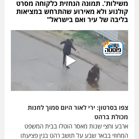
משילות'. תמונה הנחזית כלקוחה מסרט
פלילי
אסירים
תעבורה
מרב"ד
קולנוע ולא מאירוע שהתרחש במציאות
0547556464
בליבה של עיר ואם בישראל"
עו"ד אילן אלימלך
פלילי
פשיעה חמורה
תעבורה
אסירים
0522992110
עו"ד שאדי נאטור
פלילי
פשיעה חמורה
מעצרים וחקירות
0509230800
גיל דביר – משרד עורכי דין
צפו בסרטון: ירי לאור היום סמוך לחנות
פלילי
פשיעה כלכלית
צווארון לבן
מכולת ברהט
0506217771
ארבע וחצי שנות מאסר הוטלו בבית המשפט
המחוזי בבאר שבע על תושב רהט בגין פציעתו