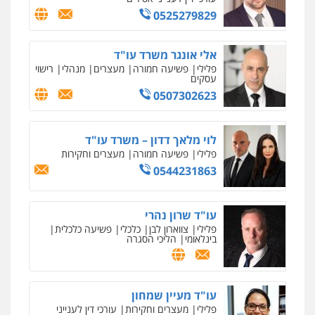
0525279829
אלי אונגר משרד עו"ד
פלילי
פשיעה חמורה
מעצרים
מנהלי
רישוי
עסקים
0507302623
לוי מלאך דדון – משרד עו"ד
פלילי
פשיעה חמורה
מעצרים וחקירות
0544231863
עו"ד שרון נהרי
פלילי
צווארון לבן
כלכלי
פשיעה כלכלית
בינלאומי
הליכי הסגרה
עו"ד מעיין שמחון
פלילי
מעצרים וחקירות
עורכי דין לענייני