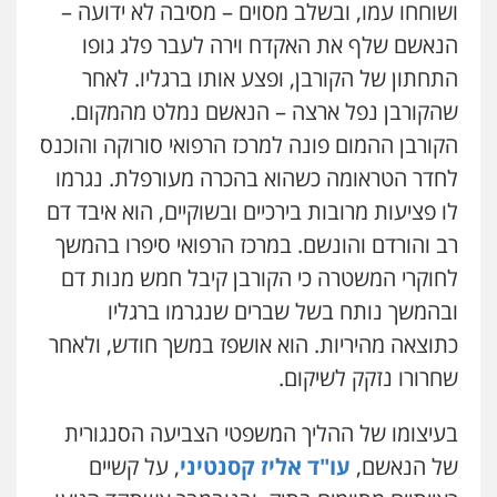
ושוחחו עמו, ובשלב מסוים – מסיבה לא ידועה –
עדי כרמלי – חברת עו"ד
פלילי
כלכלי
עורכי דין לענייני אסירים
הנאשם שלף את האקדח וירה לעבר פלג גופו
0525060666
התחתון של הקורבן, ופצע אותו ברגליו. לאחר
שהקורבן נפל ארצה – הנאשם נמלט מהמקום.
גיא זהבי משרד עורכי דין
הקורבן ההמום פונה למרכז הרפואי סורוקה והוכנס
פלילי
משפחה
לחדר הטראומה כשהוא בהכרה מעורפלת. נגרמו
503456449
לו פציעות מרובות בירכיים ובשוקיים, הוא איבד דם
רב והורדם והונשם. במרכז הרפואי סיפרו בהמשך
עו"ד איהאב ג'לג'ולי
לחוקרי המשטרה כי הקורבן קיבל חמש מנות דם
פלילי
מעצרים וחקירות
עורכי דין לענייני
אסירים
ובהמשך נותח בשל שברים שנגרמו ברגליו
0505216700
כתוצאה מהיריות. הוא אושפז במשך חודש, ולאחר
שחרורו נזקק לשיקום.
אייל בן שושן, עורך דין פלילי
פלילי
מעצרים וחקירות
פשיעה חמורה
נוער
רישום פלילי
בעיצומו של ההליך המשפטי הצביעה הסנגורית
0522763105
של הנאשם,
עו"ד אליז קסנטיני
, על קשיים