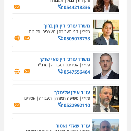
וחקירות
0542255161
גל דהן – משרד עורך דין פלילי
פלילי
פשיעה חמורה
סמים
מעצרים
וחקירות
0544723840
עו"ד ראוף נג'אר
פלילי
עורכי דין לענייני אסירים
מעצרים
סמים
רכוש
0548009246
עדי כרמלי – חברת עו"ד
פלילי
כלכלי
עורכי דין לענייני אסירים
0525060666
גיא זהבי משרד עורכי דין