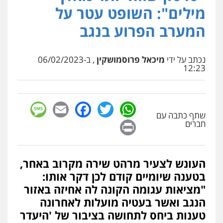
פלילי
כלכלי
אלימות
סמים
מעצרים
מילים": השופט עטר על
0525544654
המערב הפרוע בנגב
עו"ד זוהר ארבל
פלילי
פשיעה חמורה
מעצרים וחקירות
נכתב על ידי
מיכאל פרוסמושקין
, ב-06/02/2023
קטינים
12:23
0538788878
sage
Facebook
Email
WhatsApp
Twitter
עו"ד שלי גורביץ – לוי
שתף כתבה עם
משפט פלילי
פשיעה חמורה
מעצרים
Print
וחקירות
צבאי
תעבורה
חברים
0544218336
העונש לצעיר מרהט שירה מקרוב באחר,
משרד עורכי דין חן ברוך
בטענה שיומיים קודם לכן דקר אותו:
פלילי
דיני תעבורה
מעצרים וחקירות
0505078733
"מציאות עגומה הקונה לה אחיזה באזור
הנגב ואשר בעטיה מועלות לאחרונה
טענות ביחס לתחושה בציבור של 'היעדר
משרד עורכי דין טאי שרקי