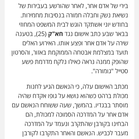
סלימאן אבו שעירה – משרד עורכי דין
בירי של אדם אחר, לאחר שהורשע בעבירות של
פלילי
בטחוני
צבאי
נזיקין
נשיאת נשק וחבלה חמורה בנסיבות מחמירות.
0547780927
בחודש יוני אשתקד הוגש לבית המשפט המחוזי
בבאר שבע כתב אישום נגד
חא"ק
(25), בטענה
עו"ד אסף גונן
פלילי
פשע חמור
תעבורה
צבא
מעצרים
שירה על אדם אחר ופצע אותו. האירוע האלים
וחקירות
תועד במצלמת אבטחה הממוקמת באזור, והסרטון
0542255161
שהופק ממנה נראה כאילו נלקח מדרמת פשע
סטייל "גומורה".
גל דהן – משרד עורך דין פלילי
פלילי
פשיעה חמורה
סמים
מעצרים
וחקירות
מכתב האישום עלה, כי הנאשם הגיע לחנות
0544723840
מכולת ברהט כשהוא נושא על גופו אקדח שהיה
מוסתר בבגדיו. בהמשך, שעה ששוחח הנאשם עם
עו"ד ראוף נג'אר
פלילי
עורכי דין לענייני אסירים
מעצרים
אדם אחר על המדרכה הסמוכה למכולת, הם
סמים
רכוש
הבחינו בקורבן שהתקרב ונעמד על המדרכה
0548009246
מעבר לכביש. הנאשם והאחר התקרבו לקורבן