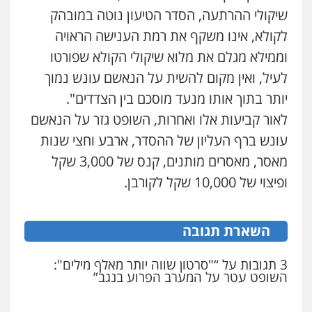
שיקולי ההרתעה, הסדר הטיעון נוטה במובהק
לקולא, אינו משקף את רמת הענישה הראויה
כבריאן, מזר – משרד עורכי דין
וממילא מגלם את מלוא שיקולי הקולא שפורטו
פלילי
מעצרים וחקירות
לעיל, ואין מקום להשית על הנאשם עונש נמוך
0543986802
יותר בתוך אותו מנעד מוסכם בין הצדדים".
לאור קביעות אלו ואחרות, השופט גזר על הנאשם
מנשה, אלמוג – עורכי דין
פלילי
עבירות תנועה
צווארון לבן
תעבורה
עונש ברף העליון של ההסדר, ארבע וחצי שנות
עורכי דין לענייני אסירים
מעצרים וחקירות
מאסר, מאסרים מותנים, קנס של 3,000 שקל
0546470989
ופיצוי של 10,000 שקל לקורבן.
עו"ד אבי כהן
פלילי
פשיעה חמורה
קטינים
אלימות
סמים
עבירות מין
השארת תגובה
0523647066
3 תגובות על “"סרטון שווה יותר מאלף מילים":
השופט עטר על המערב הפרוע בנגב”
ויקי שמואל – משרד עו"ד
פלילי
משפט פלילי