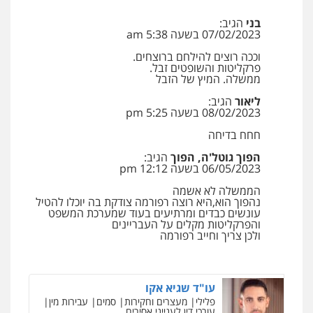
0528959600
בני
הגיב:
07/02/2023 בשעה 5:38 am
קורל קרוז – עורך דין פלילי
וככה רוצים להילחם ברוצחים.
פרקליטות והשופטים זבל.
משפט פלילי
ממשלה. המיץ של הזבל
0545437431
ליאור
הגיב:
08/02/2023 בשעה 5:25 pm
עו"ד עלי סעדי
חחח בדיחה
פלילי
פשיעה חמורה
ליווי וייצוג בחקירות
ומעצרים
הפוך גוטל'ה, הפוך
הגיב:
06/05/2023 בשעה 12:12 pm
0508824984
הממשלה לא אשמה
נהפוך הוא,היא רוצה רפורמה צודקת בה יוכלו להטיל
עו"ד תומר בנישתי
עונשים כבדים ומרתיעים בעוד שמערכת המשפט
פלילי
מעצרים וחקירות
צווארון לבן
פשיעה
והפרקליטות מקלים על העבריינים
חמורה
ולכן צריך וחייב רפורמה
0546657865
עו"ד שגיא אקו
פלילי
מעצרים וחקירות
סמים
עבירות מין
עורכי דין לענייני אסירים