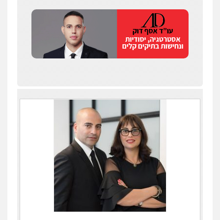
עדי כרמלי – חברת עו"ד
פלילי
כלכלי
עורכי דין לענייני אסירים
0525060666
גיא זהבי משרד עורכי דין
פלילי
משפחה
503456449
עו"ד איהאב ג'לג'ולי
פלילי
מעצרים וחקירות
עורכי דין לענייני
אסירים