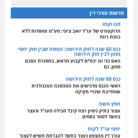
עו"ד דרוויש נאשף
הדוקטורט של עו"ד יואב ציוני: מע"מ ומוסדות ללא
כוונת רווח
פלילי
פשיעה חמורה
זכויות אדם
חדשות עורכי דין
0527448141
כנס 60 שנה לחוק הירושה: המתח שבין חוק יחסי
מרכז התחלה חדשה
ממון לבין חוק הירושה
אסירים
עבירות מין
שירותים מקצועיים
לעורכי דין
האם בני זוג יכולים לקבוע מראש, במסגרת הסכם
חליל ביאדי – משרד עורכי דין
ממון, גם
0544500346
פלילי
דיני תעבורה
מעצרים וחקירות
פשיעה חמורה
אסירים
כנס 60 שנה לחוק הירושה
0509636895
מאיה בלום, עו"ס, טיפול ושיקום
ראשי הכנס מדגישים את המהפכה הטכנולגית
טיפול בהתמכרויות
שירותים מקצועיים
שמחייבת שינויי חקיקה
לעורכי דין
עו"ד איהאב זבידאת
0504062539
חפץ חשוד
פלילי
פשיעה חמורה
ארגוני פשע
עבירות
המתה
עבירות מין
עצור בתיק ניסיון רצח קיבל חבילה מעו"ד ונעצר
בחשד לסחר בסמים
0509930581
עו"ד ד"ר אבי שקד
עבירות כלכליות
הלבנת הון
חילוטים
יחסי עו"ד לקוח
עבירות פליליות
עורך דין מהצפון נעצר בחשד להברחת חשיש לעצור
עו"ד יפעת שוורץ סיל
0544385337
בקישון
פלילי
תעבורה
0523379525
עו"ד ליאור קצב הורשע בבית-הדין המשמעתי
איתי חקירות – שירותים לעורכי דין
בעיכוב כספים ופגיעה בכבוד המקצוע
חקירות פרטיות
חקירות כלכליות
חקירות
חודש בלבד לאחר שהופיע בכנס לשכת עורכי הדין,
אישות
איתורים