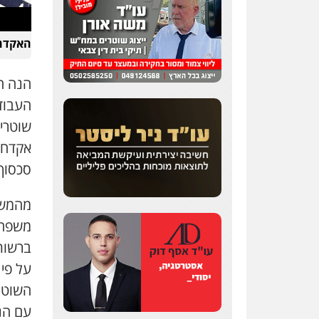
האקדח 
שחר לדובסקי, עו"ד
הנה ה
פלילי
מעצרים וחקירות
עבירות המתה
עורכי דין
העבוד
לענייני אסירים
שוטרי
0507913332
אקדח ט
עו"ד איהאב ג'לג'ולי
סכסוך מ
פלילי
מעצרים וחקירות
עורכי דין לענייני אסירים
מהמשט
0505216700
משפחו
ברשותם
עו"ד שלומי שרון
על פי 
פלילי
צבאי
מעצרים
וחקירות
השוטר
0547342002
עם הנ