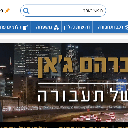
פו
רכב ותחבורה
חדשות נדל"ן
משפחה
דלתיים פת