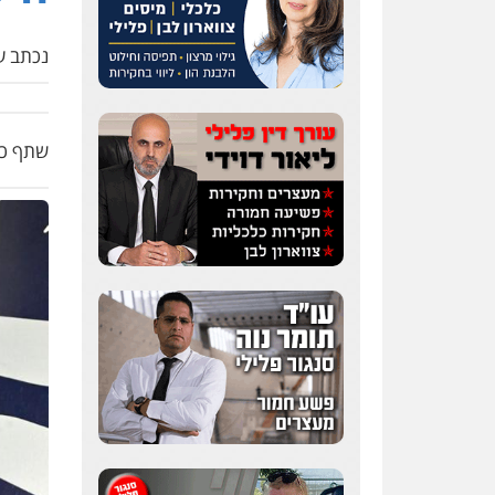
נכתב על
שתף כת