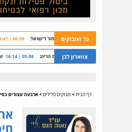
תב"ג לזכריה אדרי שחזר לישראל
כל המבזקים
הוארך מעצר סג
06.08 | 13:47
 ההלוואות של משפחת הרינג
צווארון לבן
שלושה שוטרים נחק
05.08 | 16:14
דף הבית
>
מבזקים פלילים
>
ארבעה עצורים בסיכ
ארב
חיס