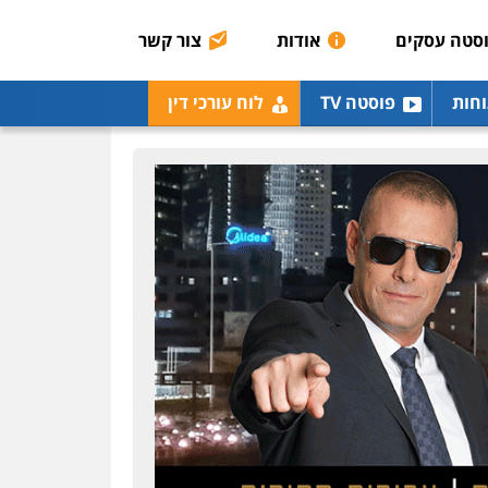
אסירים
תעבורה
סטה עסקים
אודות
צור קשר
0507120031
עו"ד אייל אביטל
וחות
פוסטה TV
לוח עורכי דין
פלילי
פשיעה חמורה
מעצרים וחקירות
0544712201
עו"ד בועז קניג
פלילי
משפחה
כלכלי
צבאי
0507003001
ויקי שמואל – משרד עו"ד
פלילי
משפט פלילי
0528959600