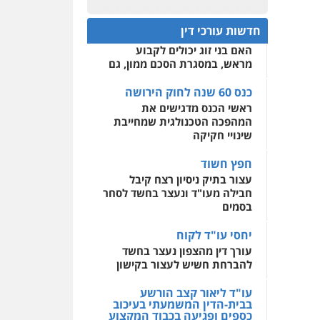
עו"ד מוחמד רחאל
כנס 60 שנה לחוק הירושה:
פלילי
פשיעה חמורה
המתח שבין חוק יחסי ממון
0522508109
צווארון לבן
צבאי
מעצרים
חדשות עורכי דין
לבין חוק הירושה
וחקירות
האם בני זוג יכולים לקבוע
אחסון אתרים
0502228917
מראש, במסגרת הסכם ממון, גם
מהירות
הגנה
גיבוי
תמיכה
שירותים מקצועיים
לעורכי דין
כנס 60 שנה לחוק הירושה
עו"ד מוחמד סביחאת
ראשי הכנס מדגישים את
פלילי
תעבורה
פשיעה
כלכלית
המהפכה הטכנולגית שמחייבת
מרכז התחלה חדשה
שינויי חקיקה
0525077716
אסירים
עבירות מין
שירותים מקצועיים לעורכי
חפץ חשוד
דין
עו"ד יניב זוסמן
עצור בתיק ניסיון רצח קיבל
פלילי
כלכלי
פשיעה
חבילה מעו"ד ונעצר בחשד לסחר
0544500346
חמורה
מעצרים וחקירות
בסמים
0525199949
יחסי עו"ד לקוח
עורך דין מהצפון נעצר בחשד
להברחת חשיש לעצור בקישון
עו"ד אמיר נאטור
פלילי
פשיעה חמורה
עו"ד ליאור קצב הורשע
צווארון לבן
מעצרים
בבית-הדין המשמעתי בעיכוב
0543326767
כספים ופגיעה בכבוד המקצוע