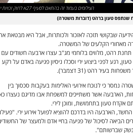
הצילומים בעמוד זה בהתאם לסעיף 27א לחוק זכויות יוצרים
שנתפס טעון ברהט (דוברות משטרה)
ידיעה שבקושי תזכה לאזכור ולכותרות, אבל היא מבטאת את
ה מאחורי הקלעים של המשטרה.
 תחנת רהט, מלווים בלוחמי מג"ב עצרו ארבעה חשודים עם
עון, רגע לפני ביצוע ירי וסכלו ניסיון פגיעה באדם על רקע
שפחות בעיר רהט (31 דצמבר).
רה נמסר כי לנוכח אירועי האלימות בעקבות סכסוך בין
ת, הארבעה אשר משתייכים למשפחת אבו מדיגם נעצרו כא
 אקדח טעון בתחמושת, ומוכן לירי.
החשד, הארבעה היו בדרכם להוציא לפועל אירוע ירי. "פעילו
ים הביאה לסיכול של פגיעה בחיי אדם ולמעצר של החשודים
שק שברשותם".