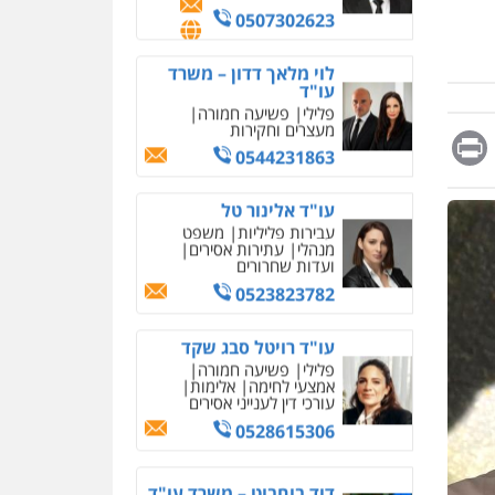
מחיקת כתבות מגוגל
0507302623
ודחיקת אזכורים שליליים
שירותים מקצועיים לעורכי
דין
לוי מלאך דדון – משרד
עו"ד
0522508109
פלילי
פשיעה חמורה
מעצרים וחקירות
Messag
Print
Fa
E
אחסון אתרים
0544231863
מהירות
הגנה
גיבוי
תמיכה
שירותים מקצועיים
עו"ד אלינור טל
לעורכי דין
עבירות פליליות
משפט
מנהלי
עתירות אסירים
ועדות שחרורים
מרכז התחלה חדשה
0523823782
אסירים
עבירות מין
שירותים מקצועיים לעורכי
דין
עו"ד רויטל סבג שקד
פלילי
פשיעה חמורה
0544500346
אמצעי לחימה
אלימות
עורכי דין לענייני אסירים
מאיה בלום, עו"ס,
טיפול ושיקום
0528615306
טיפול בהתמכרויות
שירותים מקצועיים לעורכי
איומים כתובים
דין
דוד בוחבוט – משרד עו"ד
תושב סכנין חשוד ששלח הודעות