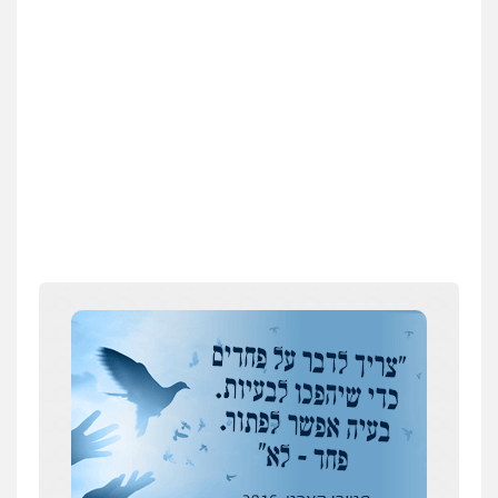
עו"ד ד"ר אבי שקד
עבירות כלכליות
הלבנת הון
חילוטים
עבירות פליליות
0544385337
איתי חקירות – שירותים לעורכי דין
חקירות פרטיות
חקירות כלכליות
חקירות
אישות
איתורים
0537865001
ניר קידר – צלם
צילום עורכי דין
שירותים מקצועיים לעורכי
דין
0504578527
רונן הלל – מוניטין
מחיקת כתבות מגוגל ודחיקת אזכורים
שליליים
שירותים מקצועיים לעורכי דין
עסקה חמה
0522508109