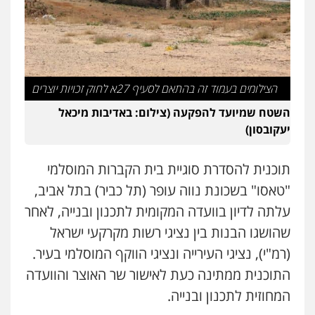
הצילומים בעמוד זה בהתאם לסעיף 27א לחוק זכויות יוצרים
השטח שמיועד להפקעה (צילום: באדיבות מיכאל
יעקובסון)
תוכנית להסדרת סוגיית בית הקברות המוסלמי
"טאסו" בשכונת נווה עופר (תל כביר) בתל אביב,
עלתה לדיון בוועדה המקומית לתכנון ובנייה, לאחר
שהושגו הבנות בין נציגי רשות מקרקעי ישראל
(רמ"י), נציגי העירייה ונציגי הווקף המוסלמי בעיר.
התוכנית ממתינה כעת לאישור שר האוצר והוועדה
המחוזית לתכנון ובנייה.