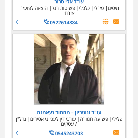
עו"ד אלי סרור
מיסים
פלילי
כלכלי
פשיטות רגל
הוצאה לפועל
אזרחי
0522614884
עו"ד ניר ישראל
כלכלי
מיסים
הלבנת הון
0506245512
עו"ד ונוטריון – מחמוד נעאמנה
פלילי
פשיעה חמורה
עורכי דין לענייני אסירים
נדל"ן
/ עסקים
0545243703