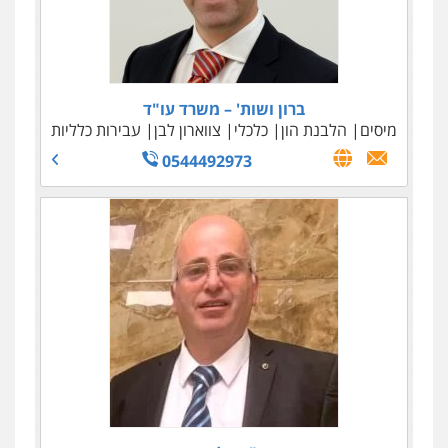
ברון ושות' – משרד עו"ד
מיסים
הלבנת הון
כלכלי
צווארון לבן
עבירות כלליות
0544492973
דורון, טיקוצקי ושות' – משרד עורכי דין
כלכלי
אזרחי מסחרי
נדל"ן / עסקים
צווארון לבן
בינלאומי
048147500