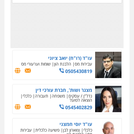
ווליד כבוב – משרד עו"ד
פלילי
פשיעה חמורה
חקירות ומעצרים
0545858169
עו"ד (רו"ח) יואב ציוני
עבירות מס
הלבנת הון
שומות וערעורי מס
0505430819
מצגר ושות', חברת עורכי דין
נדל"ן / עסקים
משפחה
תעבורה
כלכלי
הוצאה לפועל
0545402829
עו"ד יוסי חמצני
כלכלי
צווארון לבן
פשיעה כלכלית
עבירות