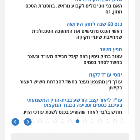
האם בני זוג יכולים לקבוע מראש, במסגרת הסכם
ממון, גם
מרכז התחלה חדשה
כנס 60 שנה לחוק הירושה
אסירים
עבירות מין
שירותים מקצועיים
ראשי הכנס מדגישים את המהפכה הטכנולגית
לעורכי דין
שמחייבת שינויי חקיקה
0544500346
חפץ חשוד
עצור בתיק ניסיון רצח קיבל חבילה מעו"ד ונעצר
בחשד לסחר בסמים
יחסי עו"ד לקוח
עורך דין מהצפון נעצר בחשד להברחת חשיש לעצור
בקישון
עו"ד ליאור קצב הורשע בבית-הדין המשמעתי
בעיכוב כספים ופגיעה בכבוד המקצוע
חודש בלבד לאחר שהופיע בכנס לשכת עורכי הדין,
קצב הורשע
10 מיליון
עורך-דין חשוד בהעלמת הכנסות והתחמקות ממס