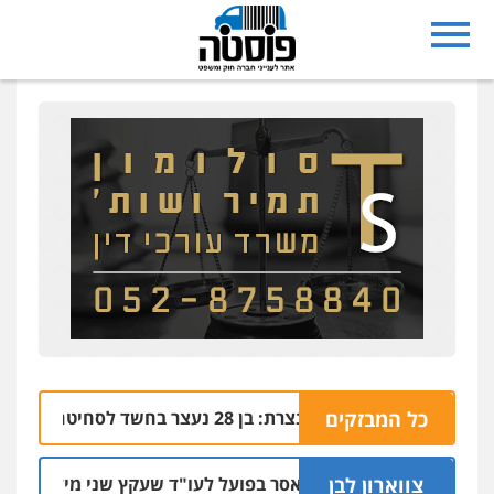
כל המבזקים
נצרת: בן 28 נעצר בחשד לסחיטה באיומים מטלפון שאינו שלו
04.08 | 17:57
צווארון לבן
מאסר בפועל לעו"ד שעקץ שני מיליון שקל על דירה
04.08 | 19:10