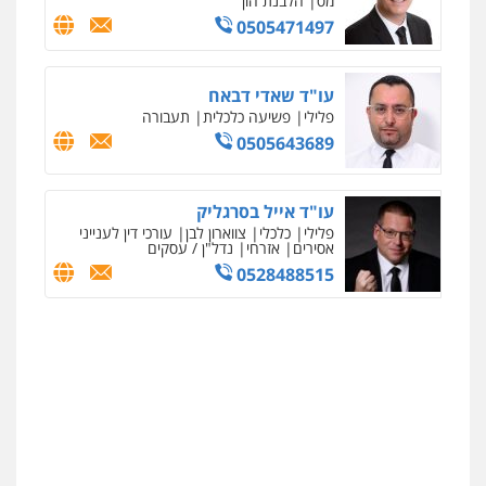
מס
הלבנת הון
0505471497
עו"ד שאדי דבאח
פלילי
פשיעה כלכלית
תעבורה
0505643689
עו"ד אייל בסרגליק
פלילי
כלכלי
צווארון לבן
עורכי דין לענייני
אסירים
אזרחי
נדל"ן / עסקים
0528488515