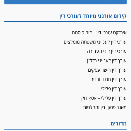
זוכה עורך-דין שהשווה את ברק לסינוואר ואת
"הבמות של קפלן" לחמאס
קידום אורגני מיוחד לעורכי דין
מאסר לעורך הדין
מאסר בפועל לעו"ד מהצפון שהגיש תביעות
אינדקס עורכי דין – לוח פוסטה
פיקטיביות בשם פלסטינים
עורכי דין לענייני משפחה מומלצים
על המידתיות
ביה"ד המשמעתי ביטל השעיה לצמיתות של
עורכי דין דיני תעבורה
עורכת-דין שהביעה שמחה ב-7 באוקטובר
עורך דין לענייני נדל"ן
אשם
עורך דין רישוי עסקים
עו"ד הלל בבייב הורשע בהונאת עשרות לקוחות,
עורך דין תכנון ובניה
ההסדר: 7-9 שנות מאסר
עורך דין פלילי
דין ומקרקעין
עורך דין פלילי – אסף דוק
עורך דין ברמת השרון נחקר בחשד למרמה בעסקת
נדל"ן
מאגר פסקי דין והחלטות
"אני מכינה 5-6 ג'וינטים ביום"
תובעת משטרתית פוטרה בחשד לעישון סמים
מדורים
שנחשף בפעילות בלשים בטלגרם