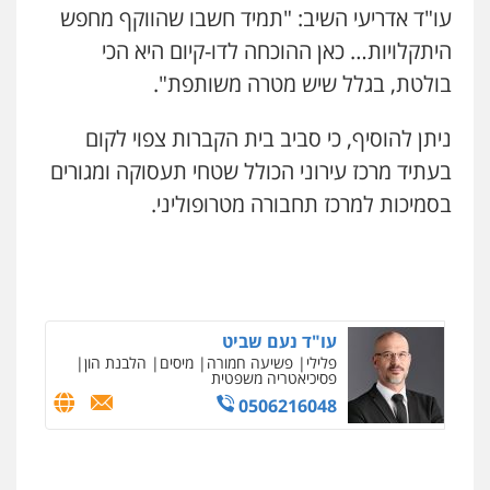
עו"ד אדריעי השיב: "תמיד חשבו שהווקף מחפש
היתקלויות… כאן ההוכחה לדו-קיום היא הכי
בולטת, בגלל שיש מטרה משותפת".
ניתן להוסיף, כי סביב בית הקברות צפוי לקום
בעתיד מרכז עירוני הכולל שטחי תעסוקה ומגורים
בסמיכות למרכז תחבורה מטרופוליני.
עו"ד נעם שביט
פלילי
פשיעה חמורה
מיסים
הלבנת הון
פסיכיאטריה משפטית
0506216048
ניר קידר – צלם
צילום עורכי דין
שירותים מקצועיים לעורכי
דין
0504578527