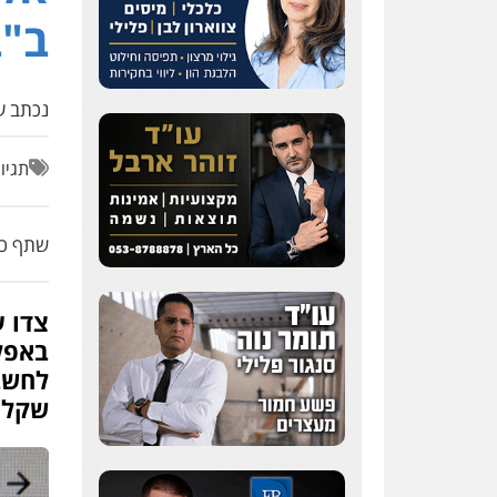
ב"ב
נכתב על
תגיו
שתף כת
צדו 
באפל
לחשבו
שקלי