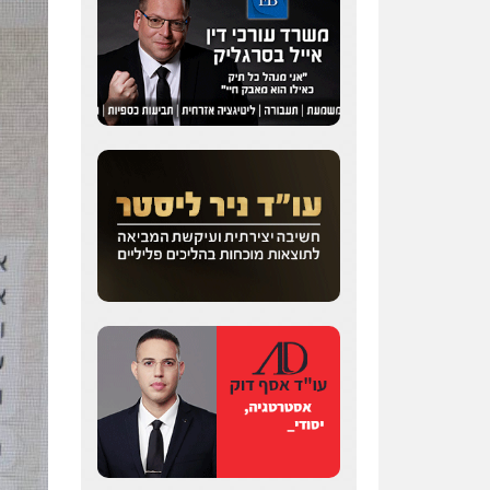
עדי כרמלי – חברת עו"ד
פלילי
כלכלי
עורכי דין
לענייני אסירים
0525060666
גיא זהבי משרד עורכי דין
פלילי
משפחה
503456449
עו"ד איהאב ג'לג'ולי
פלילי
מעצרים וחקירות
עורכי דין לענייני אסירים
0505216700