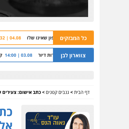
כל המבזקים
הצהרת תובע נגד
04.08 | 16:32
דות דיור
צווארון לבן
קבלן מוכר שפשט רגל ח
03.08 | 14:00
דף הבית
>
גנבים קטנים
>
כתב אישום: צעירים 
כתב
אלפ