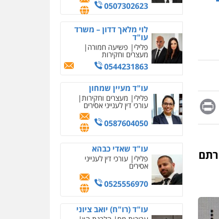
מחיקת כתבות מגוגל
0507302623
ודחיקת אזכורים שליליים
שירותים מקצועיים לעורכי
דין
לוי מלאך דדון – משרד
עו"ד
0522508109
פלילי
פשיעה חמורה
מעצרים וחקירות
אחסון אתרים
0544231863
מהירות
הגנה
גיבוי
תמיכה
שירותים מקצועיים
עו"ד מעיין שמחון
לעורכי דין
פלילי
מעצרים וחקירות
Messag
Print
Fa
E
עורכי דין לענייני אסירים
מרכז התחלה חדשה
0587604050
אסירים
עבירות מין
שירותים מקצועיים לעורכי
דין
עו"ד שאדי כבהא
רתם
פלילי
עורכי דין לענייני
0544500346
אסירים
מאיה בלום, עו"ס,
0525556970
טיפול ושיקום
טיפול בהתמכרויות
שירותים מקצועיים לעורכי
עו"ד (רו"ח) יואב ציוני
דין
עבירות מס
הלבנת הון