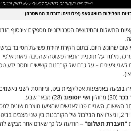
הצילומים בעמוד זה בהתאם לסעיף 27א לחוק זכויות יוצרים
יות מפלילות בוואטסאפ (צילומים: דוברות המשטרה)
יות התשלום והחידושים הטכנולוגיים מספקים אינסוף הזדמ
ה.
ישום שהוגש היום, בתום חקירת יחידת פשיעת הסייבר במש
מרכז, מלמד על תוכנית הונאה פשוטה שהניבה מאות אלפי
לשני צעירים – על גבם של קורבנות קשישים וחסרי ידע טכנ
ה בוצעה באמצעות אפליקציית ביט, ומיוחסת לשני נאשמים:
 בכר
(30) מחולון ו
שי יוסופוב
(28) מבאר שבע.
ב האישום, השניים פנו לאנשים שהציעו מוצרים שונים למכי
ת בין שני מצבים בביט:
ת
"העברת תשלום"
– הודעה על כך שאדם אחר מבקש להע