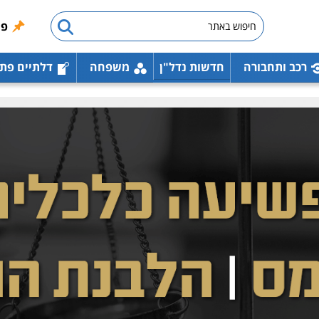
פו
רכב ותחבורה
חדשות נדל"ן
משפחה
דלתיים פת