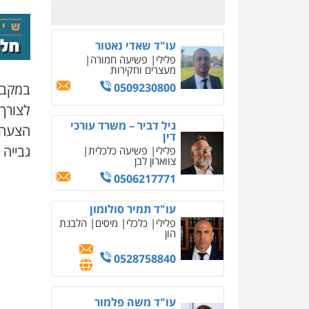
0505471497
עו"ד שאדי נאטור
פלילי
פשיעה חמורה
מעצרים וחקירות
0509230800
במקביל
לצורך
גיל דביר – משרד עורכי
הצעה 
דין
גבייה 
פלילי
פשיעה כלכלית
צווארון לבן
0506217771
עו"ד תמיר סולומון
פלילי
כלכלי
מיסים
הלבנת
הון
0528758840
עו"ד משה פלמור