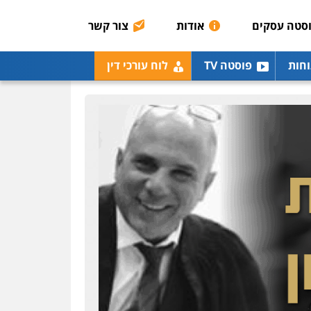
0507003001
סטה עסקים
אודות
צור קשר
מנשה, אלמוג – עורכי דין
וחות
פוסטה TV
לוח עורכי דין
פלילי
עבירות תנועה
צווארון לבן
תעבורה
עורכי
דין לענייני אסירים
מעצרים
וחקירות
0546470989
עו"ד אבי כהן
פלילי
פשיעה חמורה
קטינים
אלימות
סמים
עבירות מין
0523647066
ויקי שמואל – משרד עו"ד
פלילי
משפט פלילי
0528959600