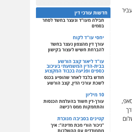
עו"ד דרוויש נאשף
חפץ חשוד
פלילי
פשיעה חמורה
זכויות
ביר
0522508109
חדשות עורכי דין
אדם
עצור בתיק ניסיון רצח קיבל
0527448141
חבילה מעו"ד ונעצר בחשד לסחר
אחסון אתרים
בסמים
מהירות
הגנה
גיבוי
תמיכה
שירותים מקצועיים
חליל ביאדי – משרד
לעורכי דין
יחסי עו"ד לקוח
עורכי דין
עורך דין מהצפון נעצר בחשד
פלילי
דיני תעבורה
מעצרים
וחקירות
פשיעה חמורה
להברחת חשיש לעצור בקישון
אסירים
מרכז התחלה חדשה
אסירים
עבירות מין
עו"ד ליאור קצב הורשע
0509636895
שירותים מקצועיים לעורכי
בבית-הדין המשמעתי בעיכוב
דין
כספים ופגיעה בכבוד המקצוע
עו"ד איהאב זבידאת
חודש בלבד לאחר שהופיע בכנס
פלילי
פשיעה חמורה
ארגוני
0544500346
לשכת עורכי הדין, קצב הורשע
פשע
עבירות המתה
עבירות מין
10 מיליון
0509930581
אפ,
עורך-דין חשוד בהעלמת הכנסות
והתחמקות ממס רכישה
רך
עו"ד יפעת שוורץ סיל
פלילי
תעבורה
לום
קטינים בסביבה מנוכרת
"ניכור הורי מכת מדינה": איך
0523379525
מתמודדים עם ההשלכות