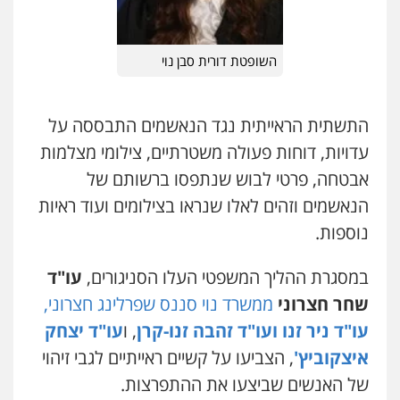
0542255161
גל דהן – משרד עורך דין פלילי
השופטת דורית סבן נוי
פלילי
פשיעה חמורה
סמים
מעצרים
וחקירות
0544723840
התשתית הראייתית נגד הנאשמים התבססה על
עדויות, דוחות פעולה משטרתיים, צילומי מצלמות
עו"ד ראוף נג'אר
פלילי
עורכי דין לענייני אסירים
מעצרים
אבטחה, פרטי לבוש שנתפסו ברשותם של
סמים
רכוש
הנאשמים וזהים לאלו שנראו בצילומים ועוד ראיות
0548009246
נוספות.
עו"ד אלון ארז
במסגרת ההליך המשפטי העלו הסניגורים,
עו"ד
פלילי
צבאי
סמים
אלימות במשפחה
צווארון
לבן
שחר חצרוני
ממשרד נוי סננס שפרלינג חצרוני,
0507368203
עו"ד ניר זנו ועו"ד זהבה זנו-קרן
, ו
עו"ד יצחק
איצקוביץ'
, הצביעו על קשיים ראייתיים לגבי זיהוי
שחר לדובסקי, עו"ד
פלילי
מעצרים וחקירות
עבירות המתה
עורכי
של האנשים שביצעו את ההתפרצות.
דין לענייני אסירים