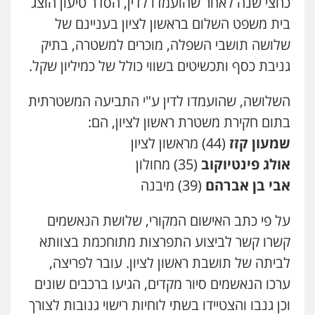
כחצי שנה לאחר שהועמדו לדין, הסדר טיעון הוצג
בית משפט השלום בראשון לציון בעניינם של
משרד עורכי דין חן ברוך
פלילי
דיני תעבורה
מעצרים וחקירות
שלושה תושבי השפלה, מוכרים למשטרה, בתיק
0505078733
גניבת כסף ותכשיטים בשווי כולל של כמיליון שקל.
השלושה, שהועמדו לדין ע"י התביעה המשטרתית
עו"ד קארין לגטיוי
בתום חקירת משטרת ראשון לציון, הם:
פלילי
פשיעה חמורה
מעצרים וחקירות
0507446995
שמעון קזז
(44) מראשון לציון
אולג פינטיוקוב
(35) מחולון
אבי בן אברהם
(39) מיבנה
עו"ד ירון גיגי
פלילי
צווארון לבן
מעצרים
הליכי הסגרה
0522249087
על פי כתב האישום המקורי, שלושת הנאשמים
קשרו קשר לביצוע התפרצות מתוחכמת בצוותא
לביתה של תושבת ראשון לציון. עובר לפריצה,
עו"ד רועי אטיאס
משפט פלילי
פשיעה חמורה
צווארון לבן
ערכו הנאשמים סיור מקדים, הגיעו ברכבים שונים
525043999
וכן גנבו והצטיידו בשתי לוחיות רישוי גנובות לצורך