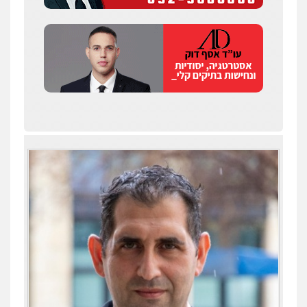
קטינים
0538788878
עו"ד אסף דוק
פלילי
עבירות מין
סמים והימורים
פשיעה
חמורה
חקירות ומעצרים
צווארון לבן והונאה
0526885006
עו"ד שלי גורביץ – לוי
משפט פלילי
פשיעה חמורה
מעצרים
וחקירות
צבאי
תעבורה
0544218336
עו"ד שאדי כבהא
פלילי
עורכי דין לענייני אסירים
0525556970
משרד עורכי דין חן ברוך
עו"ד תומר נוה