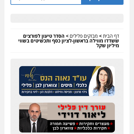
דף הבית
>
מבזקים פלילים
>
הסדר טיעון לפורצים
ששדדו מווילה בראשון-לציון כסף ותכשיטים בשווי
מיליון שקל
שחר לדובסקי, עו"ד
פלילי
מעצרים וחקירות
עבירות המתה
עורכי
דין לענייני אסירים
0507913332
עו"ד איהאב ג'לג'ולי
פלילי
מעצרים וחקירות
עורכי דין לענייני
אסירים