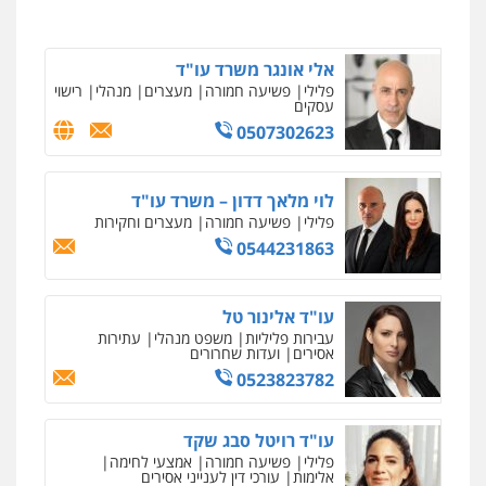
0525279829
אלי אונגר משרד עו"ד
פלילי
פשיעה חמורה
מעצרים
מנהלי
רישוי
עסקים
0507302623
לוי מלאך דדון – משרד עו"ד
פלילי
פשיעה חמורה
מעצרים וחקירות
0544231863
עו"ד אלינור טל
עבירות פליליות
משפט מנהלי
עתירות
אסירים
ועדות שחרורים
0523823782
עו"ד רויטל סבג שקד
פלילי
פשיעה חמורה
אמצעי לחימה
אלימות
עורכי דין לענייני אסירים