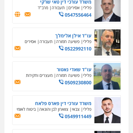
עו"ד נס בן נתן
פלילי
כלכלי
פשיעה חמורה
נוער
0505555110
עו"ד משה פלמור
פלילי
כלכלי
צווארון לבן
עורכי דין לענייני
אסירים
0549732303
סלימאן אבו שעירה – משרד עורכי דין
פלילי
בטחוני
צבאי
נזיקין
0547780927
עו"ד אסף גונן
פלילי
פשע חמור
תעבורה
צבא
מעצרים
וחקירות
0542255161