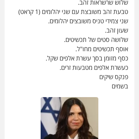
שלוש שרשראות זהב.
טבעת זהב משובצת עם שני יהלומים (1 קראט)
עו"ד נס בן נתן
שני צמידי טניס משובצים יהלומים.
פלילי
כלכלי
פשיעה חמורה
נוער
שעון זהב.
0505555110
שלושה סטים של תכשיטים.
אוסף תכשיטים מחו"ל.
עו"ד משה פלמור
כסף מזומן בסך עשרת אלפים שקל.
פלילי
כלכלי
צווארון לבן
עורכי דין לענייני
אסירים
כעשרת אלפים מטבעות זרים.
0549732303
פנקס שיקים
בשמים
סלימאן אבו שעירה – משרד עורכי דין
פלילי
בטחוני
צבאי
נזיקין
0547780927
עו"ד אסף גונן
פלילי
פשע חמור
תעבורה
צבא
מעצרים
וחקירות