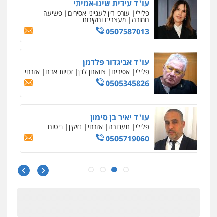
גל דהן – משרד עורך דין פלילי
פלילי
פשיעה חמורה
סמים
מעצרים
וחקירות
0544723840
עו"ד ראוף נג'אר
פלילי
עורכי דין לענייני אסירים
מעצרים
סמים
רכוש
0548009246
עו"ד אלון ארז
פלילי
צבאי
סמים
אלימות במשפחה
צווארון
לבן
0507368203
שחר לדובסקי, עו"ד
פלילי
מעצרים וחקירות
עבירות המתה
עורכי
דין לענייני אסירים
0507913332