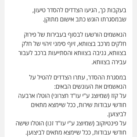
0507913332
בעקבות כך, הגיעו הצדדים להסדר טיעון,
שבמסגרתו הוגש כתב אישום מתוקן.
עו"ד איהאב ג'לג'ולי
פלילי
מעצרים וחקירות
עורכי דין לענייני
אסירים
הנאשמים הורשעו לבסוף בעבירות של פירוק
0505216700
חלקים מרכב בצוותא, זיוף סימני זיהוי של חלק
בצוותא, גניבה בצוותא והסתייעות ברכב לעבור
עו"ד שלומי שרון
עבירה בצוותא.
פלילי
צבאי
מעצרים וחקירות
0547342002
במסגרת ההסדר, עתרו הצדדים להטיל על
עו"ד דותן דניאלי
הנאשמים את העונשים הבאים:
פלילי
פשיעה חמורה
צווארון לבן
פשיעה
כלכלית
עורכי דין לענייני אסירים
נוער
עו"ד אלון קריטי
על קזז (שמיוצג ע"י עו"ד חצרוני) הוטלו ארבעה
0542442982
פלילי
כלכלי
אלימות
סמים
מעצרים
חודשי עבודות שירות, ככל שיימצא מתאים
0525544654
לביצוען.
עו"ד שנהב אילון
על פינטיוקוב (שמיוצג ע"י עו"ד זנו) הוטלו שישה
פלילי
פשיעה חמורה
חקירות ומעצרים
מנשה, אלמוג – עורכי דין
נוער
עורכי דין לענייני אסירים
תעבורה
חודשי עבודות, ככל שיימצא מתאים לביצוען.
פלילי
עבירות תנועה
צווארון לבן
תעבורה
0549475678
עורכי דין לענייני אסירים
מעצרים וחקירות