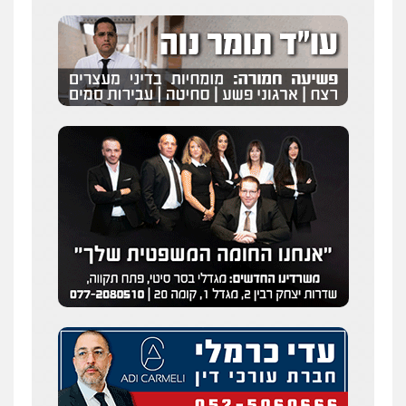
0505216700
עו"ד שלומי שרון
פלילי
צבאי
מעצרים וחקירות
0547342002
עו"ד אלון קריטי
פלילי
כלכלי
אלימות
סמים
מעצרים
0525544654
מנשה, אלמוג – עורכי דין
פלילי
עבירות תנועה
צווארון לבן
תעבורה
עורכי דין לענייני אסירים
מעצרים וחקירות
0546470989
עו"ד זוהר ארבל
פלילי
פשיעה חמורה
מעצרים וחקירות