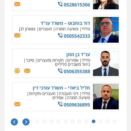
0528615306
דוד בוחבוט – משרד עו"ד
פלילי
פשיעה חמורה
מעצרים
צווארון לבן
0505542333
עו"ד בן ממן
פלילי
אסירים
חקירות ומעצרים
סייבר
ניהול משברים פליליים
0506355388
חליל ביאדי – משרד עורכי דין
פלילי
דיני תעבורה
מעצרים וחקירות
פשיעה חמורה
אסירים
0509636895
ניר קידר – צלם
צילום עורכי דין
שירותים מקצועיים לעורכי
דין
עו"ד איהאב זבידאת
0504578527
פלילי
פשיעה חמורה
ארגוני פשע
עבירות
המתה
עבירות מין