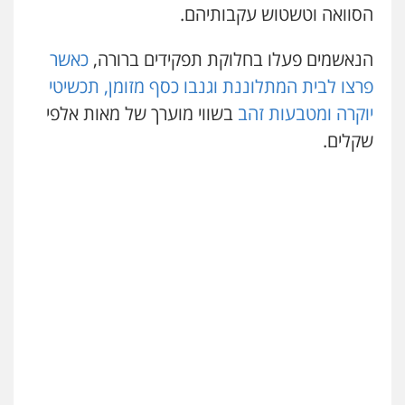
הסוואה וטשטוש עקבותיהם.
עו"ד אסף כהן
פלילי
פשיעה חמורה
סמים והימורים
הנאשמים פעלו בחלוקת תפקידים ברורה,
כאשר
מעצרים וחקירות
פרצו לבית המתלוננת וגנבו כסף מזומן, תכשיטי
0526555488
יוקרה ומטבעות זהב
בשווי מוערך של מאות אלפי
שקלים.
משרד עורכי דין טאי שרקי
פלילי
אסירים
תעבורה
מרב"ד
0547556464
עו"ד אילן אלימלך
פלילי
פשיעה חמורה
תעבורה
אסירים
0522992110
עו"ד שאדי נאטור
פלילי
פשיעה חמורה
מעצרים וחקירות
0509230800