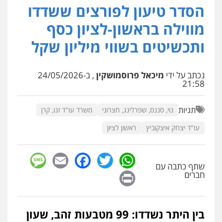
הסדר טיעון לפורצים ששדדו
עו"ד איהאב ג'לג'ולי
פלילי
מעצרים וחקירות
עורכי דין לענייני
מווילה בראשון-לציון כסף
אסירים
0505216700
ותכשיטים בשווי מיליון שקל
עו"ד שלומי שרון
נכתב על ידי
מיכאל פרוסמושקין
, ב-24/05/2026
פלילי
צבאי
מעצרים וחקירות
21:58
0547342002
תגיות
נוי, סננס, שפרלינג, חצרוני
משרד עו"ד זנו, קרן
עו"ד אלון קריטי
עו"ד יצחק איצקוביץ
ראשון לציון
פלילי
כלכלי
אלימות
סמים
מעצרים
0525544654
sage
Facebook
Email
WhatsApp
Twitter
שתף כתבה עם
Print
חברים
מנשה, אלמוג – עורכי דין
פלילי
עבירות תנועה
צווארון לבן
תעבורה
עורכי דין לענייני אסירים
מעצרים וחקירות
0546470989
בין היתר נשדדו: 99 מטבעות זהב, שעון