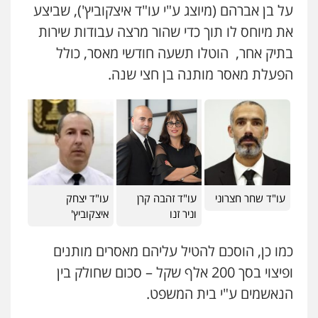
על בן אברהם (מיוצג ע"י עו"ד איצקוביץ'), שביצע
0546470989
את מיוחס לו תוך כדי שהור מרצה עבודות שירות
עו"ד אורנת קמרון
פלילי
תעבורה
עורכי דין לענייני אסירים
בתיק אחר, הוטלו תשעה חודשי מאסר, כולל
עו"ד זוהר ארבל
משפחה
נוער
פלילי
פשיעה חמורה
מעצרים וחקירות
הפעלת מאסר מותנה בן חצי שנה.
0505417090
קטינים
0538788878
שני אלגרבלי – משרד עורכי דין
פלילי
עורכי דין לענייני אסירים
תעבורה
עו"ד אסף דוק
0507120031
פלילי
עבירות מין
סמים והימורים
פשיעה
חמורה
חקירות ומעצרים
צווארון לבן והונאה
0526885006
עו"ד שחר חצרוני
עו"ד זהבה קרן
עו"ד יצחק
עו"ד אייל אביטל
וניר זנו
איצקוביץ'
פלילי
פשיעה חמורה
מעצרים וחקירות
0544712201
כמו כן, הוסכם להטיל עליהם מאסרים מותנים
ופיצוי בסך 200 אלף שקל – סכום שחולק בין
עו"ד בועז קניג
הנאשמים ע"י בית המשפט.
פלילי
משפחה
כלכלי
צבאי
0507003001