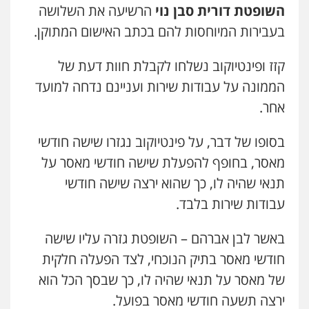
השופטת דורית סבן נוי
הרשיעה את השלושה
בעבירות המיוחסות להם בכתב האישום המתוקן.
ויקי שמואל – משרד עו"ד
פלילי
משפט פלילי
קזז ופינטיוקוב נשלחו לקבלת חוות דעת של
0528959600
הממונה על עבודות שירות ועניינם נדחה למועד
אחר.
קורל קרוז – עורך דין פלילי
משפט פלילי
בסופו של דבר, על פינטיוקוב נגזרו שישה חודשי
0545437431
מאסר, בחופף להפעלת שישה חודשי מאסר על
תנאי שהיה לו, כך שהוא ירצה שישה חודשי
עו"ד עלי סעדי
עבודות שירות בלבד.
פלילי
פשיעה חמורה
ליווי וייצוג בחקירות
ומעצרים
0508824984
באשר לבן אברהם – השופטת גזרה עליו שישה
חודשי מאסר בתיק הנוכחי, לצד הפעלה חלקית
עו"ד שגיא אקו
של מאסר על תנאי שהיה לו, כך שבסך הכל הוא
פלילי
מעצרים וחקירות
סמים
עבירות מין
עורכי דין לענייני אסירים
ירצה תשעה חודשי מאסר בפועל.