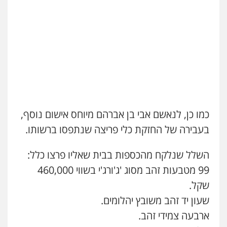
משרד עורכי דין פארס פלאח
פלילי
צבאי
צווארון לבן והונאה
ביטוח לאומי
0549911449
עו"ד עידית שינו-אמיתי
פלילי
עורכי דין לענייני אסירים
פשיעה
חמורה
מעצרים וחקירות
0507587013
כמו כן, לנאשם אבי בן אברהם מיוחס אישום נוסף,
בעבירה של החזקת כלי פריצה שנתפסו ברשותו.
עו"ד אביגדור פלדמן
פלילי
אסירים
צווארון לבן
זכויות אדם
אזרחי
השלל שנלקח מהכספות בבית שאליו פרצו כלל:
0505345826
99 מטבעות זהב מסוג 'ג'ורג'י בשווי 460,000
שקל.
שעון יד זהב משובץ יהלומים.
עו"ד יאיר בן סימון
פלילי
תעבורה
אזרחי
נזיקין
ביטוח
ארבעה צמידי זהב.
0505719060