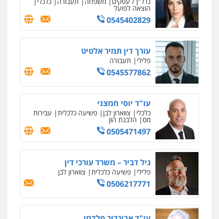
פלילי
צווארון לבן
כלכלי
פשיעה כלכלית
בינלאומי
הליכי הסגרה
עו"ד (רו"ח) יואב ציוני
עבירות מס
הלבנת הון
שומות וערעורי מס
0505430819
עו"ד ד"ר איתן פינקלשטיין
כלכלי
הלבנת הון
חילוט
ייעוץ לעורכי דין
0507061374
מצגר ושות', חברת עורכי דין
נדל"ן / עסקים
משפחה
תעבורה
כלכלי
הוצאה לפועל
0545402829
עורך דין תמיר אלטיט