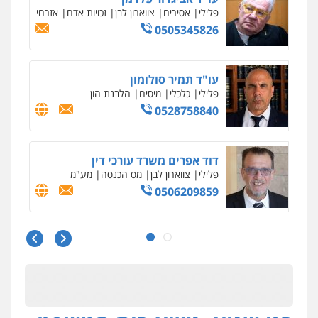
פלילי
תעבורה
0545577862
עו"ד יוסי חמצני
כלכלי
צווארון לבן
פשיעה כלכלית
עבירות
מס
הלבנת הון
0505471497
גיל דביר – משרד עורכי דין
פלילי
פשיעה כלכלית
צווארון לבן
0506217771
עו"ד אביגדור פלדמן
פלילי
אסירים
צווארון לבן
זכויות אדם
אזרחי
0505345826