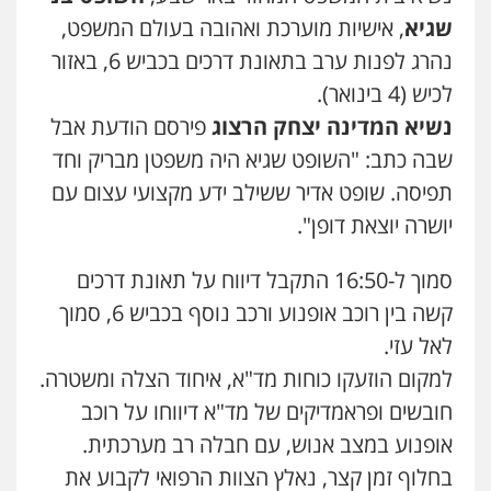
גיל דביר – משרד עורכי דין
שגיא
, אישיות מוערכת ואהובה בעולם המשפט,
פלילי
פשיעה כלכלית
צווארון לבן
נהרג לפנות ערב בתאונת דרכים בכביש 6, באזור
0506217771
לכיש (4 בינואר).
נשיא המדינה יצחק הרצוג
פירסם הודעת אבל
עו"ד אביגדור פלדמן
שבה כתב: "השופט שגיא היה משפטן מבריק וחד
פלילי
אסירים
צווארון לבן
זכויות אדם
אזרחי
תפיסה. שופט אדיר ששילב ידע מקצועי עצום עם
0505345826
יושרה יוצאת דופן".
עו"ד תמיר סולומון
סמוך ל-16:50 התקבל דיווח על תאונת דרכים
פלילי
כלכלי
מיסים
הלבנת הון
קשה בין רוכב אופנוע ורכב נוסף בכביש 6, סמוך
0528758840
לאל עזי.
למקום הוזעקו כוחות מד"א, איחוד הצלה ומשטרה.
דוד אפרים משרד עורכי דין
חובשים ופראמדיקים של מד"א דיווחו על רוכב
פלילי
צווארון לבן
מס הכנסה
מע"מ
אופנוע במצב אנוש, עם חבלה רב מערכתית.
0506209859
בחלוף זמן קצר, נאלץ הצוות הרפואי לקבוע את