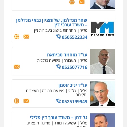
שחר מנדלמן, שלומציון גבאי מנדלמן
– משרד עורכי דין
פלילי
התמחות בייצוג בעבירות מין
0505522334
עו"ד מוחמד סביחאת
פלילי
תעבורה
פשיעה כלכלית
0525077716
עו"ד יניב זוסמן
פלילי
כלכלי
פשיעה חמורה
מעצרים
וחקירות
0525199949
גל דהן – משרד עורך דין פלילי
פלילי
פשיעה חמורה
סמים
מעצרים
וחקירות