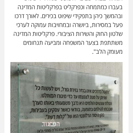
בעברו כמתמחה וכפרקליט בפרקליטות המדינה
ובהמשך כיהן בתפקידי שיפוט בכירים. לאורך דרכו
עדי כרמלי – חברת עו"ד
פעל במסירות, ביושרה ובמחויבות עמוקה לערכי
פלילי
כלכלי
עורכי דין לענייני אסירים
0525060666
שלטון החוק והשירות הציבורי. פרקליטות המדינה
משתתפת בצער המשפחה ומביעה תנחומים
אילן כץ – משרד עורכי דין
מעומק הלב".
משפט פלילי
ייצוג שוטרים וסוהרים
חיילים
ועדות חקירה
0546312410
עו"ד נעם שביט
פלילי
פשיעה חמורה
מיסים
הלבנת הון
פסיכיאטריה משפטית
0506216048
עו"ד אמיר כהן
פלילי
מעצרים וחקירות
תעבורה