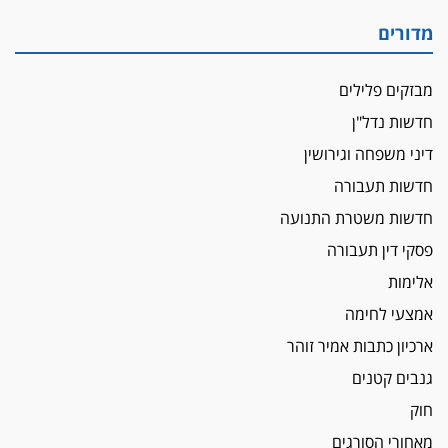
עו"ד שרון נהרי חיתן את בנו הבכור דניאל
מדורים
הכנסת אישרה
הגבלת שכר טרחה בייצוג נכי צה"ל ונפגעי פעולות
מבזקים פלילים
איבה
חדשות נדל"ן
איתות מירושלים
דיני משפחה וגירושין
יו"ר המחוז צ'צ'קס מכנס ישיבה להדחת
ממלא-מקומו, ועמית בכר שותק
חדשות תעבורה
מחאת הפרקליטים והסנגורים
חדשות משטרת התנועה
יצאו לשעה מבית המשפט ועמדו בחוץ לאות הזדהות
פסקי דין תעבורה
עם השופטים
אלימות
הביקורת חוגגת
אמצעי לחימה
מבקר לשכת עורכי הדין בתביעה נגד "איכות
השלטון" בעידן עמית בכר
ארכיון כתבות אמיר זוהר
נכנס לאינדקס
גנבים קטנים
עו"ד חגי בנימין חצה את הקווים, מפרקליטות ת"א
חוק
למשרד פרטי חדש
מאחורי הסורגים