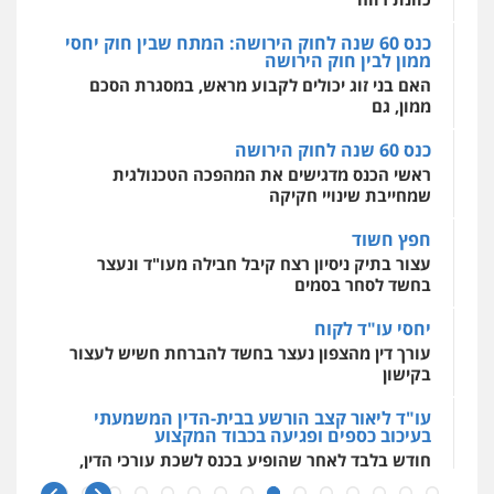
0544500346
פלילי
תעבורה
פשיעה כלכלית
כנס 60 שנה לחוק הירושה
0525077716
מאיה בלום, עו"ס, טיפול ושיקום
ראשי הכנס מדגישים את המהפכה הטכנולגית
טיפול בהתמכרויות
שירותים מקצועיים
שמחייבת שינויי חקיקה
לעורכי דין
עו"ד יניב זוסמן
0504062539
חפץ חשוד
פלילי
כלכלי
פשיעה חמורה
מעצרים
וחקירות
עצור בתיק ניסיון רצח קיבל חבילה מעו"ד ונעצר
בחשד לסחר בסמים
0525199949
עו"ד ד"ר אבי שקד
עבירות כלכליות
הלבנת הון
חילוטים
יחסי עו"ד לקוח
עבירות פליליות
גל דהן – משרד עורך דין פלילי
עורך דין מהצפון נעצר בחשד להברחת חשיש לעצור
0544385337
פלילי
פשיעה חמורה
סמים
מעצרים
בקישון
וחקירות
0544723840
עו"ד ליאור קצב הורשע בבית-הדין המשמעתי
איתי חקירות – שירותים לעורכי דין
בעיכוב כספים ופגיעה בכבוד המקצוע
חקירות פרטיות
חקירות כלכליות
חקירות
חודש בלבד לאחר שהופיע בכנס לשכת עורכי הדין,
אישות
איתורים
חנא בולוס – משרד עורכי דין
קצב הורשע
0537865001
פלילי
פשיעה חמורה
צווארון לבן
נזיקין
10 מיליון
0546661544
ניר קידר – צלם
עורך-דין חשוד בהעלמת הכנסות והתחמקות ממס
רכישה
צילום עורכי דין
שירותים מקצועיים לעורכי
דין