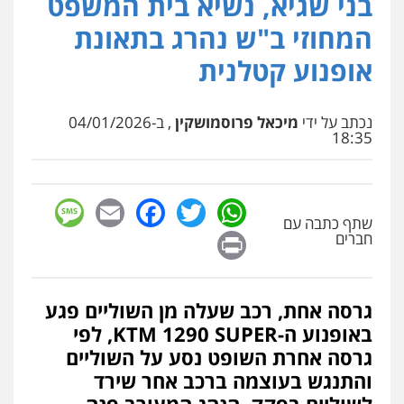
בני שגיא, נשיא בית המשפט
עו"ד תמיר סולומון
פלילי
כלכלי
מיסים
הלבנת הון
המחוזי ב"ש נהרג בתאונת
0528758840
אופנוע קטלנית
דוד אפרים משרד עורכי דין
נכתב על ידי
מיכאל פרוסמושקין
, ב-04/01/2026
פלילי
צווארון לבן
מס הכנסה
מע"מ
18:35
0506209859
sage
Facebook
Email
WhatsApp
Twitter
עו"ד שרון נהרי
שתף כתבה עם
פלילי
צווארון לבן
כלכלי
פשיעה כלכלית
Print
בינלאומי
הליכי הסגרה
חברים
גרסה אחת, רכב שעלה מן השוליים פגע
עו"ד (רו"ח) יואב ציוני
באופנוע ה-KTM 1290 SUPER, לפי
עבירות מס
הלבנת הון
שומות וערעורי מס
0505430819
גרסה אחרת השופט נסע על השוליים
והתנגש בעוצמה ברכב אחר שירד