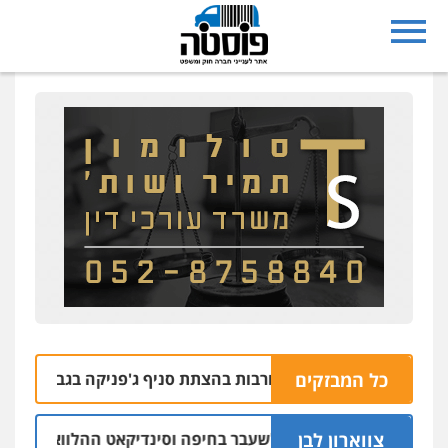
כל המבזקים
צרו בחשד למעורבות בהצתת סניף ג'פניקה בגבעתיים
06.08 | 22:58
צווארון לבן
ום: יו"ר ש"ס לשעבר בחיפה וסינדיקאט ההלוואות של משפחת הרי