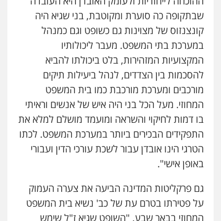
ההוכחה לייחודיות ולעומק האובדן היא העובדה
שבתקופה כה סוערת ומקוטבת, בני שגיא היה
עו"ד יניב זוסמן
קונצנזוס של מצוינות גם כשופט וגם כמנהל
פלילי
כלכלי
פשיעה חמורה
מעצרים
וחקירות
במערכת בתי המשפט. מעבר ליכולותיו
0525199949
המקצועיות המזהירות, בלט ביכולתו להביא
להסכמות בין הצדדים, לנהל ביעילות תיקים
גל דהן – משרד עורך דין פלילי
מורכבים ומערכת מורכבת כמו בית המשפט
פלילי
פשיעה חמורה
סמים
מעצרים
וחקירות
המחוזי. מעל הכל בני היה איש של אנשים וראיתי
0544723840
בו דמות לחיקוי והשראה ומועמד מושלם למלא את
התפקידים הבכירים ביותר במערכת המשפט. לכתו
חנא בולוס – משרד עורכי דין
הטרגי הינו אובדן עבור לשכת עורכי הדין ועבורי
פלילי
פשיעה חמורה
צווארון לבן
נזיקין
0546661544
באופן אישי".
גם פרקליטות המדינה הביעה את צערה העמוק
עו"ד אורי רינצקי
על פטירתו בטרם עת של כב' נשיא בית המשפט
פלילי
כלכלי
ניהול משפטים
המחוזי בבאר שבע. "השופט שגיא ז"ל שימש
0506216813