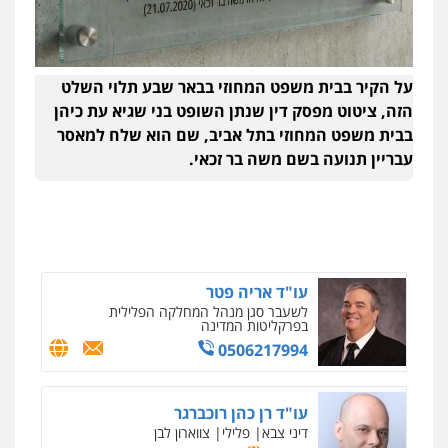
0537470000
אבי אמר משרד עורכי דין
על הקיר בבית משפט המחוזי בבאר שבע תלוי השלט
פלילי
משפחה
אזרחי מסחרי
הזה, ציטוט מפסק דין שנתן השופט בני שגיא עת כיהן
0502130230
בבית משפט המחוזי בתל אביב, שם הוא שלח למאסר
עבריין תנועה בשם משה בר זכאי.
אברהם שהבזי – משרד עורכי דין
מיסים
כלכלי
פלילי
פשיעה כלכלית
הלבנת
הון
0504456555
עו"ד אריה פטר
לשעבר סגן מנהל המחלקה הפלילית
בפרקליטות המדינה
0506217994
עו"ד רן כהן רוכברגר
דיני צבא
פלילי
צווארון לבן