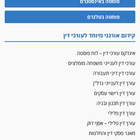
פוסטה באינסטגרם
מאסר לעורך הדין
פוסטה בטלגרם
מאסר בפועל לעו"ד מהצפון שהגיש תביעות
פיקטיביות בשם פלסטינים
על המידתיות
קידום אורגני מיוחד לעורכי דין
ביה"ד המשמעתי ביטל השעיה לצמיתות של
עורכת-דין שהביעה שמחה ב-7 באוקטובר
אינדקס עורכי דין – לוח פוסטה
אשם
עורכי דין לענייני משפחה מומלצים
עו"ד הלל בבייב הורשע בהונאת עשרות לקוחות,
עורכי דין דיני תעבורה
ההסדר: 7-9 שנות מאסר
עורך דין לענייני נדל"ן
דין ומקרקעין
עורך דין ברמת השרון נחקר בחשד למרמה בעסקת
עורך דין רישוי עסקים
נדל"ן
עורך דין תכנון ובניה
"אני מכינה 5-6 ג'וינטים ביום"
עורך דין פלילי
תובעת משטרתית פוטרה בחשד לעישון סמים
עורך דין פלילי – אסף דוק
שנחשף בפעילות בלשים בטלגרם
מאגר פסקי דין והחלטות
לא בכל יום