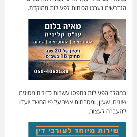
דוד אפרים משרד עורכי דין
הנדרשים נערכו הכוחות לפעילות ממוקדת.
פלילי
צווארון לבן
מס הכנסה
מע"מ
0506209859
עו"ד יניב זוסמן
פלילי
כלכלי
פשיעה חמורה
מעצרים
וחקירות
0525199949
במהלך הפעילות נתפסו עשרות כדורים מסוגים
גל דהן – משרד עורך דין פלילי
שונים, שעון, ומסבחות אשר על פי החשד יועדו
פלילי
פשיעה חמורה
סמים
מעצרים
להעברה לעצור.
וחקירות
0544723840