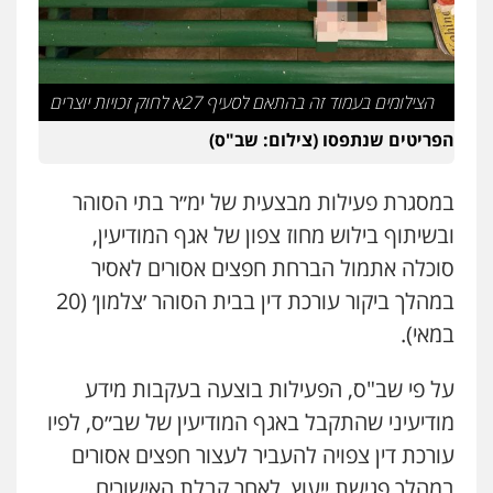
עו"ד יוסי חמצני
כלכלי
צווארון לבן
פשיעה כלכלית
עבירות
מס
הלבנת הון
0505471497
הצילומים בעמוד זה בהתאם לסעיף 27א לחוק זכויות יוצרים
הפריטים שנתפסו (צילום: שב"ס)
גיל דביר – משרד עורכי דין
פלילי
פשיעה כלכלית
צווארון לבן
0506217771
במסגרת פעילות מבצעית של ימ״ר בתי הסוהר
ובשיתוף בילוש מחוז צפון של אגף המודיעין,
סוכלה אתמול הברחת חפצים אסורים לאסיר
עו"ד אביגדור פלדמן
פלילי
אסירים
צווארון לבן
זכויות אדם
אזרחי
במהלך ביקור עורכת דין בבית הסוהר ׳צלמון׳ (20
0505345826
במאי).
על פי שב"ס, הפעילות בוצעה בעקבות מידע
עו"ד תמיר סולומון
פלילי
כלכלי
מיסים
הלבנת הון
מודיעיני שהתקבל באגף המודיעין של שב״ס, לפיו
0528758840
עורכת דין צפויה להעביר לעצור חפצים אסורים
במהלך פגישת ייעוץ. לאחר קבלת האישורים