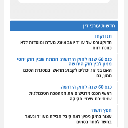
תביעות הגנת הפרטיות"
מחיקת כתבות מגוגל ודחיקת אזכורים
שליליים
שירותים מקצועיים לעורכי דין
שחר מנדלמן, שלומציון גבאי מנדלמן
מחוז מרכז לפני הכנסת
– משרד עורכי דין
0522508109
כנס תביעות ייצוגיות: הדילמה בין זכויות צרכנים
פלילי
התמחות בייצוג בעבירות מין
להגנה על עסקים קטנים
חדשות עורכי דין
0505522334
אחסון אתרים
תנו וקחו
מהירות
הגנה
גיבוי
תמיכה
שירותים
מקצועיים לעורכי דין
הדוקטורט של עו"ד יואב ציוני: מע"מ ומוסדות ללא
עו"ד מוחמד סביחאת
כוונת רווח
פלילי
תעבורה
פשיעה כלכלית
כנס 60 שנה לחוק הירושה: המתח שבין חוק יחסי
0525077716
ממון לבין חוק הירושה
מרכז התחלה חדשה
האם בני זוג יכולים לקבוע מראש, במסגרת הסכם
אסירים
עבירות מין
שירותים מקצועיים
לעורכי דין
ממון, גם
עו"ד יניב זוסמן
0544500346
פלילי
כלכלי
פשיעה חמורה
מעצרים
כנס 60 שנה לחוק הירושה
וחקירות
ראשי הכנס מדגישים את המהפכה הטכנולגית
0525199949
שמחייבת שינויי חקיקה
חפץ חשוד
גל דהן – משרד עורך דין פלילי
פלילי
פשיעה חמורה
סמים
מעצרים
עצור בתיק ניסיון רצח קיבל חבילה מעו"ד ונעצר
וחקירות
בחשד לסחר בסמים
0544723840