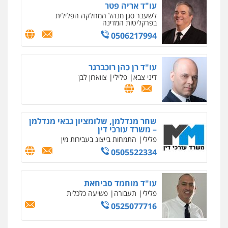
עו"ד אריה פטר
לשעבר סגן מנהל המחלקה הפלילית
בפרקליטות המדינה
0506217994
ניר קידר – צלם
צילום עורכי דין
שירותים מקצועיים לעורכי
דין
עו"ד רן כהן רוכברגר
0504578527
דיני צבא
פלילי
צווארון לבן
רונן הלל – מוניטין
מחיקת כתבות מגוגל ודחיקת אזכורים
שליליים
שירותים מקצועיים לעורכי דין
שחר מנדלמן, שלומציון גבאי מנדלמן
– משרד עורכי דין
0522508109
פלילי
התמחות בייצוג בעבירות מין
0505522334
אחסון אתרים
מהירות
הגנה
גיבוי
תמיכה
שירותים
מקצועיים לעורכי דין
עו"ד מוחמד סביחאת
פלילי
תעבורה
פשיעה כלכלית
0525077716
מרכז התחלה חדשה
אסירים
עבירות מין
שירותים מקצועיים