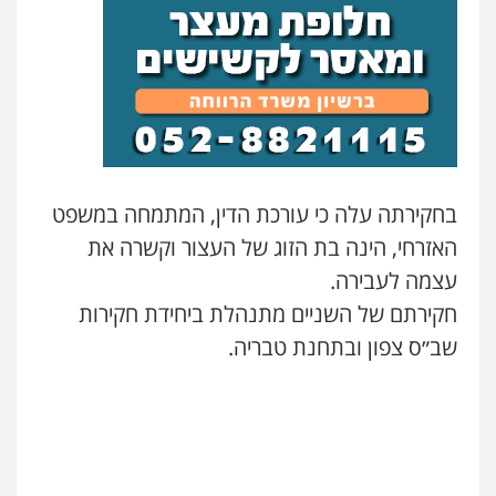
חנא בולוס – משרד עורכי דין
פלילי
פשיעה חמורה
צווארון לבן
נזיקין
0546661544
עו"ד אורי רינצקי
פלילי
כלכלי
ניהול משפטים
0506216813
בחקירתה עלה כי עורכת הדין, המתמחה במשפט
האזרחי, הינה בת הזוג של העצור וקשרה את
עדי כרמלי – חברת עו"ד
עצמה לעבירה.
פלילי
כלכלי
עורכי דין לענייני אסירים
0525060666
חקירתם של השניים מתנהלת ביחידת חקירות
שב״ס צפון ובתחנת טבריה.
אילן כץ – משרד עורכי דין
משפט פלילי
ייצוג שוטרים וסוהרים
חיילים
ועדות חקירה
0546312410