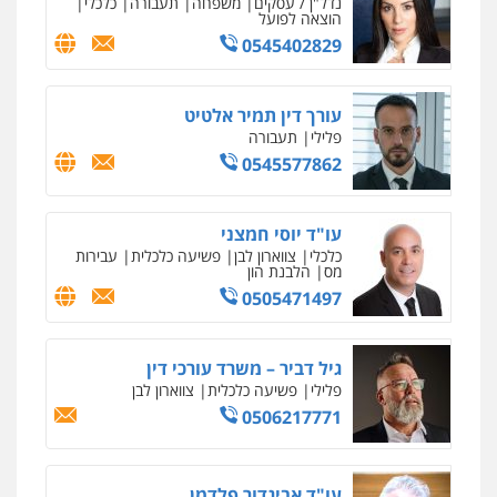
נדל"ן / עסקים
משפחה
תעבורה
כלכלי
הוצאה לפועל
0545402829
עורך דין תמיר אלטיט
פלילי
תעבורה
0545577862
עו"ד יוסי חמצני
כלכלי
צווארון לבן
פשיעה כלכלית
עבירות
מס
הלבנת הון
0505471497
גיל דביר – משרד עורכי דין
פלילי
פשיעה כלכלית
צווארון לבן
0506217771
עו"ד אביגדור פלדמן