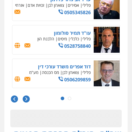
פלילי
אסירים
צווארון לבן
זכויות אדם
אזרחי
0505345826
עו"ד תמיר סולומון
פלילי
כלכלי
מיסים
הלבנת הון
0528758840
דוד אפרים משרד עורכי דין
פלילי
צווארון לבן
מס הכנסה
מע"מ
0506209859
עו"ד שרון נהרי
פלילי
צווארון לבן
כלכלי
פשיעה כלכלית
בינלאומי
הליכי הסגרה