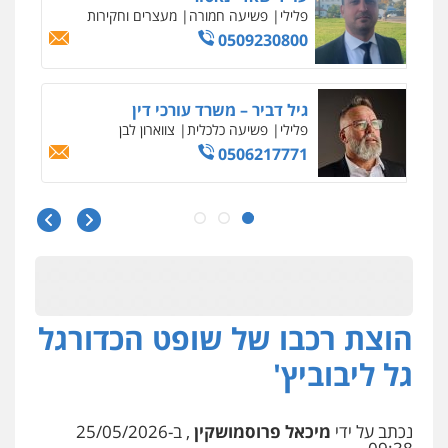
פלילי
פשיעה חמורה
מעצרים וחקירות
0509230800
גיל דביר – משרד עורכי דין
פלילי
פשיעה כלכלית
צווארון לבן
0506217771
סלימאן אבו שעירה – משרד עורכי דין
פלילי
בטחוני
צבאי
נזיקין
0547780927
הוצת רכבו של שופט הכדורגל
עו"ד אסף גונן
פלילי
פשע חמור
תעבורה
צבא
מעצרים
גל ליבוביץ'
וחקירות
0542255161
נכתב על ידי
מיכאל פרוסמושקין
, ב-25/05/2026
גל דהן – משרד עורך דין פלילי