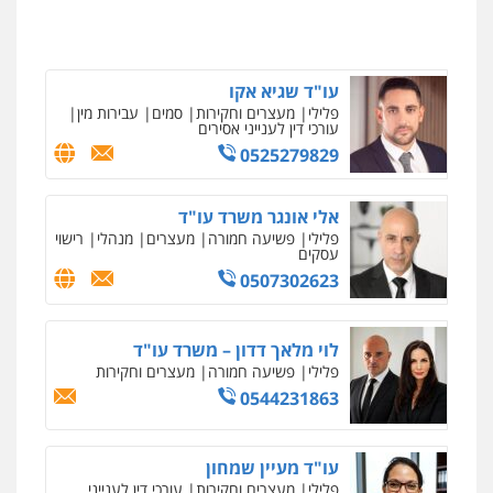
חמורה
0546657865
עו"ד אילן אלימלך
פלילי
פשיעה חמורה
תעבורה
אסירים
0522992110
עו"ד שגיא אקו
פלילי
מעצרים וחקירות
סמים
עבירות מין
עורכי דין לענייני אסירים
0525279829
עו"ד שאדי נאטור
ניר קידר – צלם
פלילי
פשיעה חמורה
מעצרים וחקירות
צילום עורכי דין
שירותים מקצועיים לעורכי
דין
0509230800
אלי אונגר משרד עו"ד
0504578527
פלילי
פשיעה חמורה
מעצרים
מנהלי
רישוי
עסקים
0507302623
גיל דביר – משרד עורכי דין
רונן הלל – מוניטין
פלילי
פשיעה כלכלית
צווארון לבן
מחיקת כתבות מגוגל ודחיקת אזכורים
שליליים
שירותים מקצועיים לעורכי דין
0506217771
לוי מלאך דדון – משרד עו"ד
0522508109
פלילי
פשיעה חמורה
מעצרים וחקירות
0544231863
סלימאן אבו שעירה – משרד עורכי דין
אחסון אתרים
פלילי
בטחוני
צבאי
נזיקין
מהירות
הגנה
גיבוי
תמיכה
שירותים
מקצועיים לעורכי דין
0547780927
עו"ד מעיין שמחון
פלילי
מעצרים וחקירות
עורכי דין לענייני