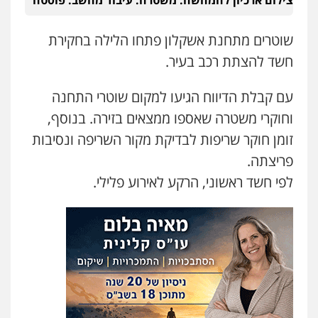
צילום ארכיון להמחשה: משטרה. עיבוד מחשב: פוסטה
גיא זהבי משרד עורכי דין
פלילי
משפחה
שוטרים מתחנת אשקלון פתחו הלילה בחקירת
503456449
חשד להצתת רכב בעיר.
עו"ד איהאב ג'לג'ולי
עם קבלת הדיווח הגיעו למקום שוטרי התחנה
פלילי
מעצרים וחקירות
עורכי דין לענייני
אסירים
וחוקרי משטרה שאספו ממצאים בזירה. בנוסף,
0505216700
זומן חוקר שריפות לבדיקת מקור השריפה ונסיבות
פריצתה.
אייל בן שושן, עורך דין פלילי
פלילי
מעצרים וחקירות
פשיעה חמורה
לפי חשד ראשוני, הרקע לאירוע פלילי.
נוער
רישום פלילי
0522763105
עו"ד אייל אביטל
פלילי
פשיעה חמורה
מעצרים וחקירות
0544712201
עו"ד שלומי שרון
פלילי
צבאי
מעצרים וחקירות
0547342002
עו"ד רונן בנדל
משפט פלילי
פשיעה חמורה
פלילי