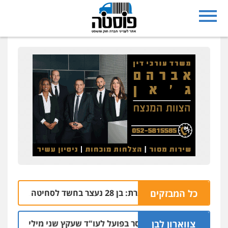
כל המבזקים
נצרת: בן 28 נעצר בחשד לסחיטה באיומים מטלפון שאינו שלו
04.08 | 17:57
צווארון לבן
מאסר בפועל לעו"ד שעקץ שני מיליון שקל על דירה
04.08 | 19:10