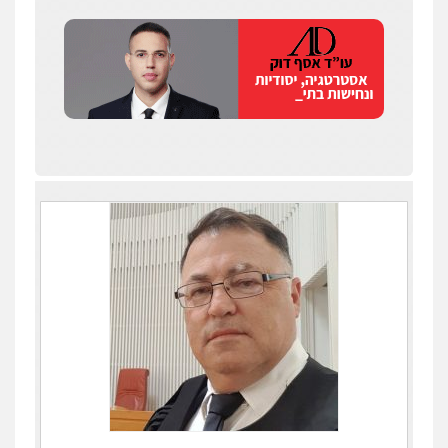
כבריאן, מזר – משרד עורכי דין
פלילי
מעצרים וחקירות
0543986802
עו"ד דפנה לביא
משפחה
גישור
0507206063
עו"ד בועז קניג