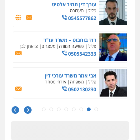
עורך דין תמיר אלטיט
פלילי
תעבורה
0545577862
דוד בוחבוט – משרד עו"ד
פלילי
פשיעה חמורה
מעצרים
צווארון לבן
0505542333
אבי אמר משרד עורכי דין
פלילי
משפחה
אזרחי מסחרי
0502130230
עו"ד בן ממן
פלילי
אסירים
חקירות ומעצרים
סייבר
ניהול משברים פליליים
0506355388