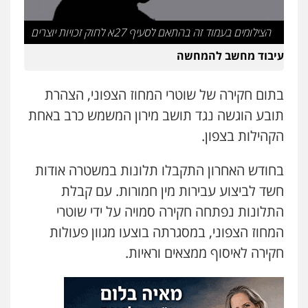
עו"ד עידית שינו-אמיתי
פלילי
עורכי דין לענייני אסירים
פשיעה
הצילומים בעמוד זה בהתאם לסעיף 27א לחוק זכויות יוצרים
חמורה
מעצרים וחקירות
עיבוד מחשב להמחשה
0507587013
בתום חקירה של שוטרי המחוז הצפוני, הצהרת
עו"ד אביגדור פלדמן
פלילי
אסירים
צווארון לבן
זכויות אדם
אזרחי
תובע הוגשה נגד תושב מירון המשמש כרב באחת
0505345826
הקהילות בצפון.
בחודש האחרון התקבלו תלונות במשטרה אודות
עו"ד יאיר בן סימון
חשד לביצוע עבירות מין חמורות. עם קבלת
פלילי
תעבורה
אזרחי
נזיקין
ביטוח
0505719060
התלונות נפתחה חקירה סמויה על ידי שוטרי
המחוז הצפוני, במסגרתה בוצעו מגוון פעולות
חקירה לאיסוף ממצאים וראיות.
עו"ד נס בן נתן
פלילי
כלכלי
פשיעה חמורה
נוער
גיא זהבי משרד עורכי דין
0505555110
פלילי
משפחה