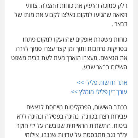
דלק סמוכה והזעיק את כוחות ההצלה. צוותי
כבריאן, מזר – משרד עורכי דין
עו"ד דפנה לביא
רפואה שהגיעו למקום נאלצו לקבוע את מותו של
פלילי
מעצרים וחקירות
משפחה
גישור
0543986802
דבארי.
0507206063
כוחות משטרת אופקים שהוזעקו למקום פתחו
עו"ד בועז קניג
עו"ד זוהר ארבל
בסריקות נרחבות ותוך זמן קצר עצרו סמוך לזירה
פלילי
משפחה
כלכלי
צבאי
פלילי
פשיעה חמורה
מעצרים וחקירות
קטינים
את הנאשם. מעצרו הוארך מעת לעת בבית משפט
0507003001
0538788878
השלום בבאר שבע.
מנשה, אלמוג – עורכי דין
עו"ד אסף דוק
אתר חדשות פלילי >>
פלילי
עבירות תנועה
צווארון לבן
תעבורה
פלילי
עבירות מין
סמים והימורים
פשיעה
עורכי דין לענייני אסירים
מעצרים וחקירות
חמורה
חקירות ומעצרים
צווארון לבן והונאה
עורך דין פלילי מומלץ >>
0546470989
0526885006
בכתב האישום, הפרקליטות מייחסת לנאשם
עו"ד אבי כהן
עבירות רצח בכוונה, נהיגה בפסילה ונהיגה ללא
פלילי
פשיעה חמורה
קטינים
אלימות
סמים
עבירות מין
ביטוח. התשתית הראייתית שגובשה על ידי חוקרי
0523647066
ימ"ר נגב מתבססת על עדויות שנגבו, צילומי