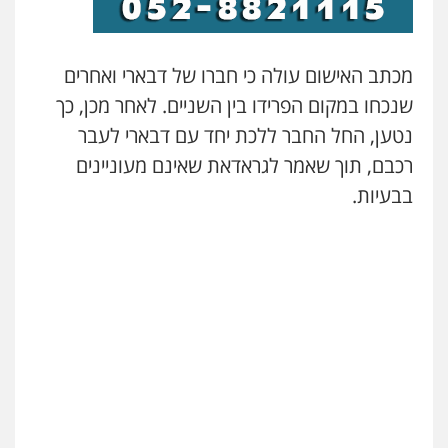
עו"ד ראוף נג'אר
פלילי
עורכי דין לענייני אסירים
מעצרים
סמים
רכוש
מכתב האישום עולה כי חברו של דבארי ואחרים
0548009246
שנכחו במקום הפרידו בין השניים. לאחר מכן, כך
נטען, החל החבר ללכת יחד עם דבארי לעבר
דוד אפרים משרד עורכי דין
פלילי
צווארון לבן
מס הכנסה
מע"מ
רכבם, תוך שאמר לגראדאת שאינם מעוניינים
0506209859
בבעיות.
עדי כרמלי – חברת עו"ד
פלילי
כלכלי
עורכי דין לענייני אסירים
0525060666
גיא זהבי משרד עורכי דין
פלילי
משפחה
503456449