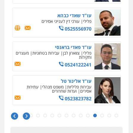
עו"ד שאדי כבהא
פלילי
עורכי דין לענייני אסירים
0525556970
עו"ד פאדי בראנסי
פלילי
צווארון לבן
עבירות בטחוניות
מעצרים
וחקירות
0524122241
עו"ד אלינור טל
עבירות פליליות
משפט מנהלי
עתירות
אסירים
ועדות שחרורים
0523823782
ניר קידר – צלם
צילום עורכי דין
שירותים מקצועיים לעורכי
דין
עו"ד אמיר כהן
0504578527
פלילי
מעצרים וחקירות
תעבורה
0537470000