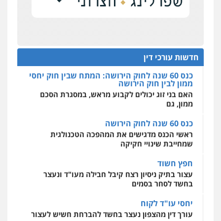
0506355388
הדוקטורט של עו"ד יואב ציוני: מע"מ ומוסדות ללא
אחסון אתרים
כוונת רווח
מהירות
הגנה
גיבוי
תמיכה
שירותים
מקצועיים לעורכי דין
כנס 60 שנה לחוק הירושה: המתח שבין חוק יחסי
עו"ד דרוויש נאשף
ממון לבין חוק הירושה
פלילי
פשיעה חמורה
זכויות אדם
האם בני זוג יכולים לקבוע מראש, במסגרת הסכם
חדשות עורכי דין
0527448141
ממון, גם
מרכז התחלה חדשה
אסירים
עבירות מין
שירותים מקצועיים
כנס 60 שנה לחוק הירושה
לעורכי דין
חליל ביאדי – משרד עורכי דין
ראשי הכנס מדגישים את המהפכה הטכנולגית
0544500346
פלילי
דיני תעבורה
מעצרים וחקירות
שמחייבת שינויי חקיקה
פשיעה חמורה
אסירים
0509636895
חפץ חשוד
מאיה בלום, עו"ס, טיפול ושיקום
עצור בתיק ניסיון רצח קיבל חבילה מעו"ד ונעצר
טיפול בהתמכרויות
שירותים מקצועיים
לעורכי דין
בחשד לסחר בסמים
עו"ד איהאב זבידאת
0504062539
פלילי
פשיעה חמורה
ארגוני פשע
עבירות
יחסי עו"ד לקוח
המתה
עבירות מין
עורך דין מהצפון נעצר בחשד להברחת חשיש לעצור
0509930581
עו"ד ד"ר אבי שקד
בקישון
עבירות כלכליות
הלבנת הון
חילוטים
עבירות פליליות
עו"ד ליאור קצב הורשע בבית-הדין המשמעתי
עו"ד יפעת שוורץ סיל
0544385337
בעיכוב כספים ופגיעה בכבוד המקצוע
פלילי
תעבורה