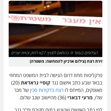
פלילי
פשיעה חמורה
מעצרים וחקירות
קטינים
0538788878
עו"ד אסף דוק
פלילי
עבירות מין
סמים והימורים
פשיעה
חמורה
חקירות ומעצרים
צווארון לבן והונאה
0526885006
הצילומים בעמוד זה בהתאם לסעיף 27א לחוק זכויות יוצרים
עו"ד שלי גורביץ – לוי
משפט פלילי
פשיעה חמורה
מעצרים
זירת רצח (צילום ארכיון להמחשה: משטרה)
וחקירות
צבאי
תעבורה
0544218336
פרקליטות מחוז דרום הגישה לבית המשפט המחוזי
בבאר שבע כתב אישום נגד
קוסיי גראדאת
(20)
משרד עורכי דין חן ברוך
פלילי
דיני תעבורה
מעצרים וחקירות
מאופקים, המייחס לו
רצח בדקירות סכין
של מכר
0505078733
שלו,
מרעי דבארי
(36) מהיישוב שגב שלום.
לפי כתב האישום שהוגש בתום חקירת ימ"ר נגב,