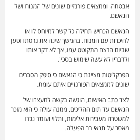
אבטחה, וממצאים פורנזיים שונים של המנוח ושל
ויקי שמואל – משרד עו"ד
הנאשם.
פלילי
משפט פלילי
0528959600
הנאשם הכחיש תחילה כל קשר למיוחס לו או
להיכרות עם המנוח. בהמשך שינה את גרסתו וטען
קורל קרוז – עורך דין פלילי
שביום הרצח התקוטט עמו, אך לא דקר אותו
משפט פלילי
ולדבריו לא עשה שימוש בסכין.
0545437431
הפרקליטות מציינת כי הנאשם כי סיפק הסברים
עו"ד עלי סעדי
שונים לממצאים הפורנזיים איתם עומת.
פלילי
פשיעה חמורה
ליווי וייצוג בחקירות
ומעצרים
0508824984
לצד כתב האישום, הוגשה בקשה למעצרו של
הנאשם עד תום ההליכים, ממנה עולה כי הוא מוכר
עו"ד תומר בנישתי
למשטרה מעבירות אלימות, ותלוי ועומד נגדו
פלילי
מעצרים וחקירות
צווארון לבן
פשיעה
חמורה
מאסר על תנאי בר הפעלה.
0546657865