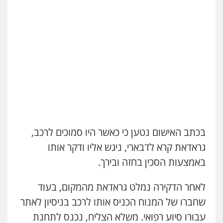
עו"ד איהאב ג'לג'ולי
פלילי
מעצרים וחקירות
עורכי דין לענייני
אסירים
0505216700
אייל בן שושן, עורך דין פלילי
פלילי
מעצרים וחקירות
פשיעה חמורה
נוער
רישום פלילי
0522763105
עו"ד אייל אביטל
עו"ד שלומי שרון
בכתב האישום נטען כי כאשר היו סמוכים לרכב,
פלילי
פשיעה חמורה
מעצרים וחקירות
פלילי
צבאי
מעצרים וחקירות
0544712201
גראדאת קרא לדבארי, ניגש אליו ודקר אותו
0547342002
באמצעות הסכין בחזה ובירך.
עו"ד רונן בנדל
עו"ד אלון קריטי
לאחר הדקירה נמלט גראדאת מהמקום, בעוד
משפט פלילי
פשיעה חמורה
פלילי
פלילי
כלכלי
אלימות
סמים
מעצרים
שחברו של המנוח הכניס אותו לרכב בניסיון לאתר
0524282442
0525544654
עבורו סיוע רפואי. משלא הצליח, נכנס לתחנת