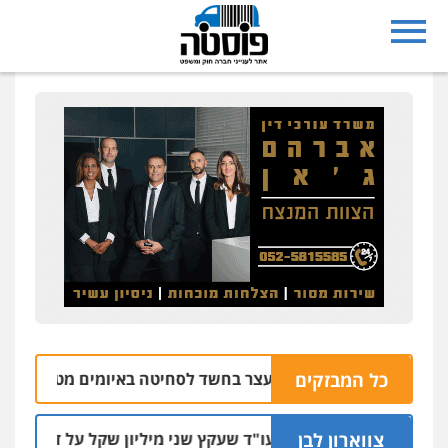
נצרת: בן 28 נעצר בחשד לסחיטה באיומים מטלפון שאינו שלו
כל המבזקים
צווארון לבן
מאסר בפועל לעו"ד שעקץ שני מיליון שקל על דירה השייכת לקוח