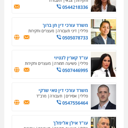
0547780927
עו"ד אסף גונן
פלילי
פשע חמור
תעבורה
צבא
מעצרים
וחקירות
0542255161
גל דהן – משרד עורך דין פלילי
פלילי
פשיעה חמורה
סמים
מעצרים
וחקירות
0544723840
עו"ד ראוף נג'אר
פלילי
עורכי דין לענייני אסירים
מעצרים
סמים
רכוש
0548009246
דוד אפרים משרד עורכי דין