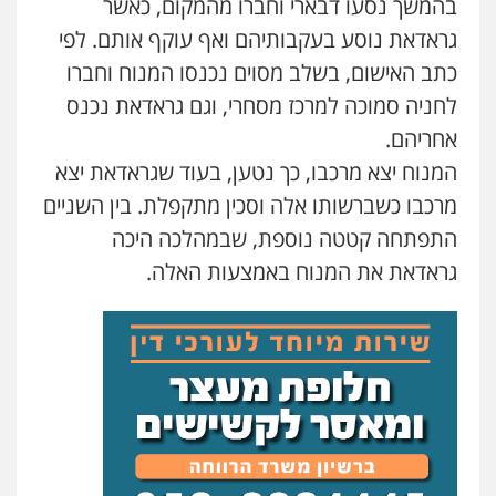
בהמשך נסעו דבארי וחברו מהמקום, כאשר
גיל דביר – משרד עורכי דין
גראדאת נוסע בעקבותיהם ואף עוקף אותם. לפי
פלילי
פשיעה כלכלית
צווארון לבן
0506217771
כתב האישום, בשלב מסוים נכנסו המנוח וחברו
לחניה סמוכה למרכז מסחרי, וגם גראדאת נכנס
אחריהם.
סלימאן אבו שעירה – משרד עורכי דין
פלילי
בטחוני
צבאי
נזיקין
המנוח יצא מרכבו, כך נטען, בעוד שגראדאת יצא
0547780927
מרכבו כשברשותו אלה וסכין מתקפלת. בין השניים
התפתחה קטטה נוספת, שבמהלכה היכה
עו"ד אסף גונן
גראדאת את המנוח באמצעות האלה.
פלילי
פשע חמור
תעבורה
צבא
מעצרים
וחקירות
0542255161
גל דהן – משרד עורך דין פלילי
פלילי
פשיעה חמורה
סמים
מעצרים
וחקירות
0544723840