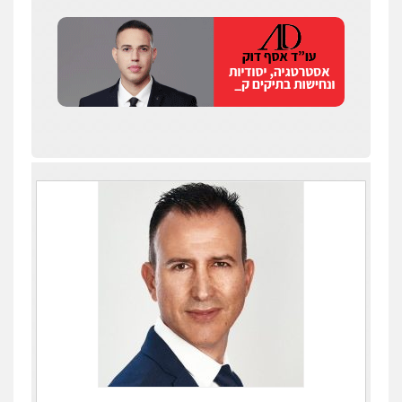
עו"ד איהאב ג'לג'ולי
פלילי
מעצרים וחקירות
עורכי דין לענייני
אסירים
0505216700
אייל בן שושן, עורך דין פלילי
פלילי
מעצרים וחקירות
פשיעה חמורה
נוער
רישום פלילי
0522763105
עו"ד שלומי שרון
פלילי
צבאי
מעצרים וחקירות
0547342002