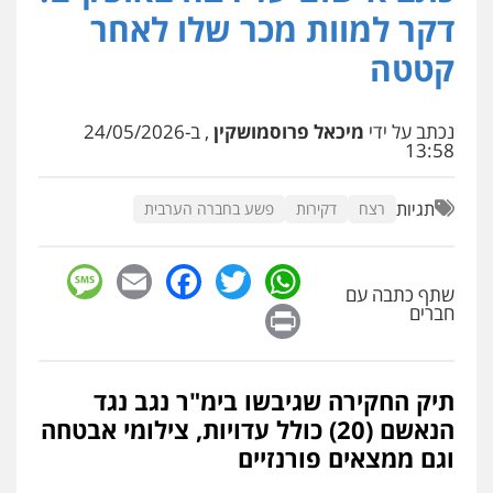
פלילי
מעצרים וחקירות
פשיעה חמורה
דקר למוות מכר שלו לאחר
נוער
רישום פלילי
0522763105
קטטה
עו"ד שלומי שרון
נכתב על ידי
מיכאל פרוסמושקין
, ב-24/05/2026
פלילי
צבאי
מעצרים וחקירות
13:58
0547342002
תגיות
רצח
דקירות
פשע בחברה הערבית
עו"ד אלון קריטי
פלילי
כלכלי
אלימות
סמים
מעצרים
sage
Facebook
Email
WhatsApp
Twitter
0525544654
שתף כתבה עם
Print
חברים
עו"ד דפנה לביא
משפחה
גישור
תיק החקירה שגיבשו בימ"ר נגב נגד
0507206063
הנאשם (20) כולל עדויות, צילומי אבטחה
וגם ממצאים פורנזיים
עו"ד זוהר ארבל