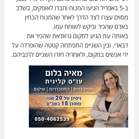
עו"ד קארין לגטיוי
ב-5 באפריל הגיעו המנוח וחברו לאופקים, בשלב
פלילי
פשיעה חמורה
מעצרים וחקירות
0507446995
מסוים עצרו לצד הדרך לאחר שהמנוח הבחין
באדם שהכיר וביקש לשוחח עמו.
באותה עת הגיע למקום גראדאת שהכיר את
משרד עורכי דין טאי שרקי
פלילי
אסירים
תעבורה
מרב"ד
דבארי, ובין השניים התפתחה קטטה שהופרדה על
0547556464
ידי אנשים במקום, ולאחריה חזרו השניים לרכביהם.
עו"ד אילן אלימלך
פלילי
פשיעה חמורה
תעבורה
אסירים
0522992110
עו"ד שאדי נאטור
פלילי
פשיעה חמורה
מעצרים וחקירות
0509230800