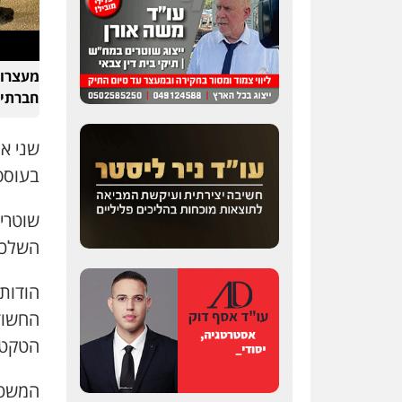
מעצרו 
חברתיו
שני א
בעוספי
שוטרי
השלכת ר
הודות 
הטקטי