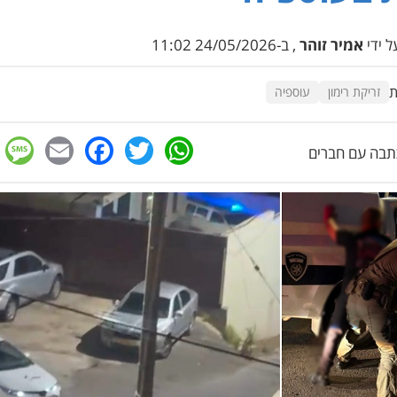
 ידי
אמיר זוהר
, ב-24/05/2026 11:02
ת
זריקת רימון
עוספיה
e
cebook
mail
WhatsApp
Twitter
בה עם חברים