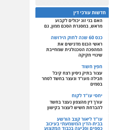
פלילי
אסירים
חקירות
כנס 60 שנה לחוק הירושה:
ומעצרים
סייבר
ניהול
המתח שבין חוק יחסי ממון
0522508109
משברים פליליים
חדשות עורכי דין
לבין חוק הירושה
האם בני זוג יכולים לקבוע
אחסון אתרים
0506355388
מראש, במסגרת הסכם ממון, גם
מהירות
הגנה
גיבוי
תמיכה
שירותים מקצועיים
לעורכי דין
כנס 60 שנה לחוק הירושה
עו"ד דרוויש נאשף
ראשי הכנס מדגישים את
פלילי
פשיעה חמורה
זכויות
אדם
המהפכה הטכנולגית שמחייבת
מרכז התחלה חדשה
שינויי חקיקה
0527448141
אסירים
עבירות מין
שירותים מקצועיים לעורכי
חפץ חשוד
דין
חליל ביאדי – משרד
עצור בתיק ניסיון רצח קיבל
עורכי דין
חבילה מעו"ד ונעצר בחשד לסחר
0544500346
פלילי
דיני תעבורה
מעצרים
בסמים
וחקירות
פשיעה חמורה
אסירים
יחסי עו"ד לקוח
0509636895
עורך דין מהצפון נעצר בחשד
להברחת חשיש לעצור בקישון
עו"ד איהאב זבידאת
פלילי
פשיעה חמורה
ארגוני
פשע
עבירות המתה
עו"ד ליאור קצב הורשע
עבירות מין
בבית-הדין המשמעתי בעיכוב
כספים ופגיעה בכבוד המקצוע