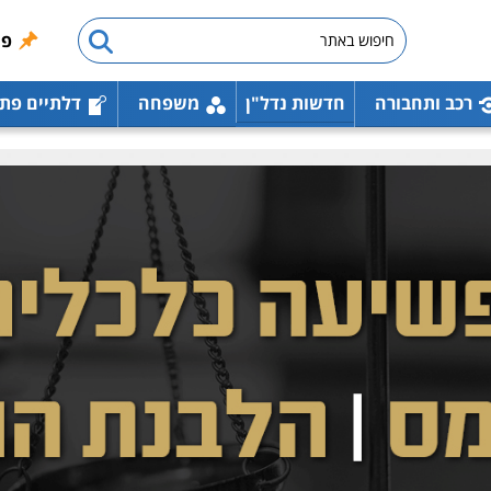
פו
רכב ותחבורה
חדשות נדל"ן
משפחה
דלתיים פת