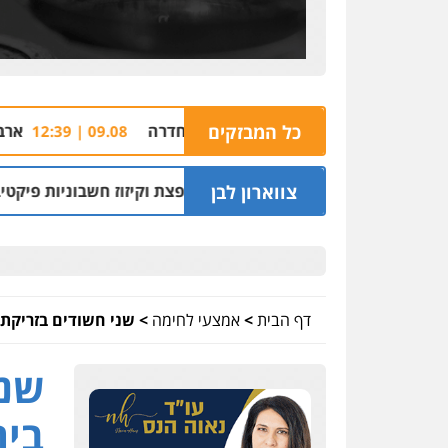
ין של האחים עמרם בחדרה
כל המבזקים
ארבעה חשודים ברצח
09.08 | 12:39
צווארון לבן
שיך להפעיל מערך הפצת וקיזוז חשבוניות פיקטיביות
06.08 | 09:59
דף הבית
>
אמצעי לחימה
>
שני חשודים בזריקת 
שני
בית