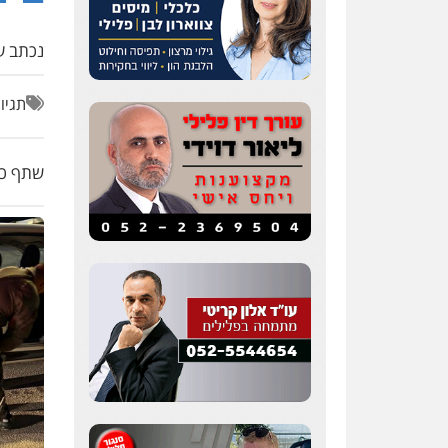
נכתב על
תגיו
שתף כת