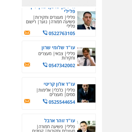
עו"ד שלי גורביץ – לוי
משפט פלילי
פשיעה
חמורה
מעצרים וחקירות
צבאי
תעבורה
0544218336
משרד עורכי דין חן ברוך
פלילי
דיני תעבורה
מעצרים
וחקירות
0505078733
משרד עורכי דין טאי
שרקי
פלילי
אסירים
תעבורה
מרב"ד
0547556464
עו"ד אילן אלימלך
פלילי
פשיעה חמורה