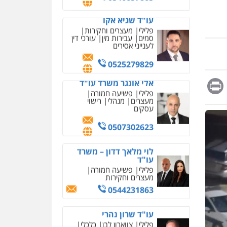
מחיקת כתבות מגוגל
0525279829
ודחיקת אזכורים שליליים
שירותים מקצועיים לעורכי
אלי אונגר משרד עו"ד
דין
פלילי
פשיעה חמורה
מעצרים
מנהלי
רישוי
0522508109
עסקים
אחסון אתרים
0507302623
מהירות
הגנה
גיבוי
Messag
Print
Fa
E
תמיכה
שירותים מקצועיים
לוי מלאך דדון – משרד
לעורכי דין
עו"ד
פלילי
פשיעה חמורה
מעצרים וחקירות
מרכז התחלה חדשה
0544231863
אסירים
עבירות מין
שירותים מקצועיים לעורכי
דין
עו"ד שרון נהרי
פלילי
צווארון לבן
כלכלי
0544500346
פשיעה כלכלית
בינלאומי
הליכי הסגרה
מאיה בלום, עו"ס,
טיפול ושיקום
טיפול בהתמכרויות
שירותים מקצועיים לעורכי
איומים כתובים
עו"ד מעיין שמחון
דין
תושב סכנין חשוד ששלח הודעות
פלילי
מעצרים וחקירות