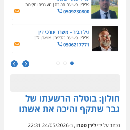
פלילי
כלכלי
עורכי דין לענייני אסירים
0525060666
גיא זהבי משרד עורכי דין
פלילי
משפחה
503456449
עו"ד איהאב ג'לג'ולי
פלילי
מעצרים וחקירות
עורכי דין לענייני
אסירים
0505216700
חולון: בוטלה הרשעתו של
אייל בן שושן, עורך דין פלילי
פלילי
מעצרים וחקירות
פשיעה חמורה
גבר שתקף והיכה את אשתו
נוער
רישום פלילי
0522763105
נכתב על ידי
לירן טטרו
, ב-24/05/2026 22:31