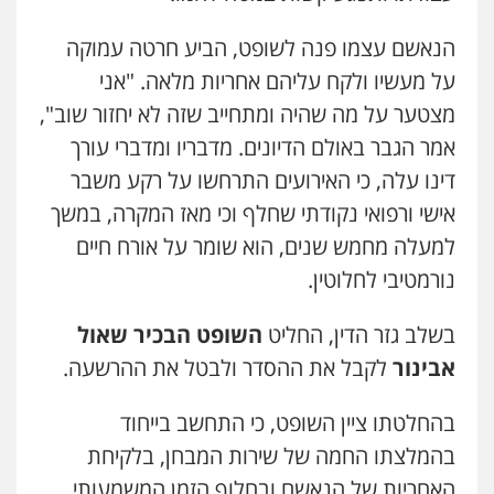
עו"ד בועז קניג
פלילי
משפחה
כלכלי
צבאי
הנאשם עצמו פנה לשופט, הביע חרטה עמוקה
0507003001
על מעשיו ולקח עליהם אחריות מלאה. "אני
מצטער על מה שהיה ומתחייב שזה לא יחזור שוב",
מנשה, אלמוג – עורכי דין
אמר הגבר באולם הדיונים. מדבריו ומדברי עורך
פלילי
עבירות תנועה
צווארון לבן
תעבורה
עורכי דין לענייני אסירים
מעצרים וחקירות
דינו עלה, כי האירועים התרחשו על רקע משבר
0546470989
אישי ורפואי נקודתי שחלף וכי מאז המקרה, במשך
למעלה מחמש שנים, הוא שומר על אורח חיים
עו"ד אבי כהן
נורמטיבי לחלוטין.
פלילי
פשיעה חמורה
קטינים
אלימות
סמים
עבירות מין
0523647066
בשלב גזר הדין, החליט
השופט הבכיר שאול
אבינור
לקבל את ההסדר ולבטל את ההרשעה.
ויקי שמואל – משרד עו"ד
בהחלטתו ציין השופט, כי התחשב בייחוד
פלילי
משפט פלילי
0528959600
בהמלצתו החמה של שירות המבחן, בלקיחת
האחריות של הנאשם ובחלוף הזמן המשמעותי