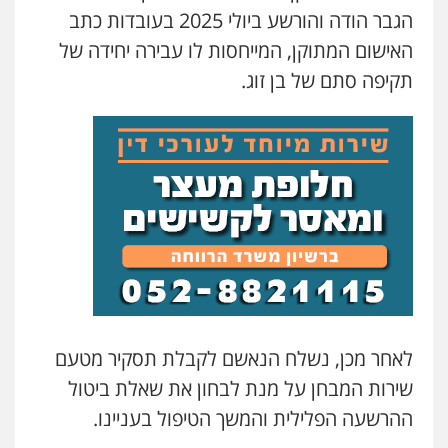
הגבר הודה והורשע ביולי 2025 בעובדות כתב
סלימאן אבו שעירה – משרד עורכי דין
האישום המתוקן, המייחסות לו עבירה יחידה של
פלילי
בטחוני
צבאי
נזיקין
0547780927
תקיפה סתם של בן זוג.
עו"ד אסף גונן
פלילי
פשע חמור
תעבורה
צבא
מעצרים
וחקירות
0542255161
גל דהן – משרד עורך דין פלילי
פלילי
פשיעה חמורה
סמים
מעצרים
וחקירות
0544723840
לאחר מכן, נשלח הנאשם לקבלת תסקיר מטעם
עו"ד ראוף נג'אר
פלילי
עורכי דין לענייני אסירים
מעצרים
שירות המבחן על מנת לבחון את שאלת ביטול
סמים
רכוש
ההרשעה הפלילית והמשך הטיפול בעניינו.
0548009246