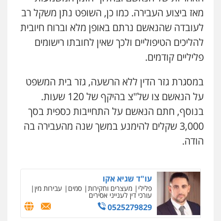
מאז ביצוע העבירה. כמו כן, השופט נתן משקל רב
קורל קרוז – עורך דין פלילי
משפט פלילי
לעובדה שהנאשם נרתם באופן מלא וברוח חיובית
0545437431
להליכים הטיפוליים ולכך שאין לחובתו רישומים
פליליים קודמים.
עו"ד עלי סעדי
פלילי
פשיעה חמורה
ליווי וייצוג בחקירות
במסגרת גזר הדין ללא הרשעה, גזר בית המשפט
ומעצרים
0508824984
על הנאשם צו של"צ בהיקף של 120 שעות.
בנוסף, חתם הנאשם על התחייבות כספית בסך
עו"ד תומר בנישתי
3,000 שקלים להימנע במשך שנה מהעבירה בה
פלילי
מעצרים וחקירות
צווארון לבן
פשיעה
חמורה
הודה.
0546657865
עו"ד שגיא אקו
פלילי
מעצרים וחקירות
סמים
עבירות מין
עורכי דין לענייני אסירים
0525279829