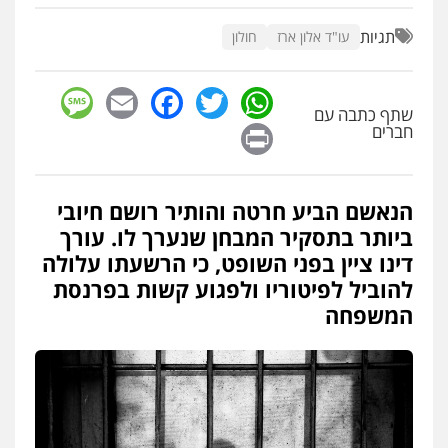
עו"ד שלומי שרון
פלילי
צבאי
מעצרים וחקירות
תגיות
עו"ד אלון ארז
חולון
0547342002
sage
Facebook
Email
WhatsApp
Twitter
שתף כתבה עם
עו"ד אלון קריטי
Print
חברים
פלילי
כלכלי
אלימות
סמים
מעצרים
0525544654
הנאשם הביע חרטה והותיר רושם חיובי
עו"ד דפנה לביא
ביותר בתסקיר המבחן שנערך לו. עורך
משפחה
גישור
דינו ציין בפני השופט, כי הרשעתו עלולה
0507206063
להוביל לפיטוריו ולפגוע קשות בפרנסת
המשפחה
עו"ד זוהר ארבל
פלילי
פשיעה חמורה
מעצרים וחקירות
קטינים
0538788878