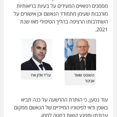
מסמכים רפואיים המעידים על בעיות בריאותיות
עו"ד זוהר ארבל
מורכבות שעימן מתמודד הנאשם וכן אישורים על
פלילי
פשיעה חמורה
מעצרים וחקירות
קטינים
השתלבותו הרציפה בהליך הטיפולי מאז שנת
0538788878
2021.
עו"ד אייל אביטל
פלילי
פשיעה חמורה
מעצרים וחקירות
עו"ד אסף דוק
0544712201
פלילי
עבירות מין
סמים והימורים
פשיעה
חמורה
חקירות ומעצרים
צווארון לבן והונאה
0526885006
עו"ד רונן בנדל
משפט פלילי
פשיעה חמורה
פלילי
0524282442
השופט שאול
עו"ד אלון ארז
אבינור
כבריאן, מזר – משרד עורכי דין
פלילי
מעצרים וחקירות
עוד נטען, כי הותרת ההרשעה על כנה תביא
0543986802
באופן ודאי לפיטוריו המיידיים של הנאשם ממקום
עבודתו ותפגע קשות במטה לחמו.