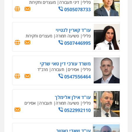
פלילי
פשע חמור
תעבורה
צבא
מעצרים
וחקירות
0542255161
גל דהן – משרד עורך דין פלילי
פלילי
פשיעה חמורה
סמים
מעצרים
וחקירות
0544723840
עו"ד ראוף נג'אר
פלילי
עורכי דין לענייני אסירים
מעצרים
סמים
רכוש
0548009246
דוד אפרים משרד עורכי דין
פלילי
צווארון לבן
מס הכנסה
מע"מ
0506209859
עדי כרמלי – חברת עו"ד