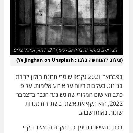
עו"ד אסף דוק
פלילי
עבירות מין
סמים והימורים
פשיעה
חמורה
חקירות ומעצרים
צווארון לבן והונאה
0526885006
עו"ד שלי גורביץ – לוי
משפט פלילי
פשיעה חמורה
מעצרים
וחקירות
צבאי
תעבורה
הצילומים בעמוד זה בהתאם לסעיף 27א לחוק זכויות יוצרים
0544218336
(צילום להמחשה בלבד: Ye Jinghan on Unsplash)
משרד עורכי דין חן ברוך
בפברואר 2021 נקראו שוטרי תחנת חולון לדירת
פלילי
דיני תעבורה
מעצרים וחקירות
0505078733
בני זוג, בעקבות דיווח על אירוע אלימות. על פי
כתב האישום המקורי שהוגש נגד הגבר בדצמבר
2022, הוא תקף את אשתו בשתי הזדמנויות
עו"ד קארין לגטיוי
פלילי
פשיעה חמורה
מעצרים וחקירות
שונות באותו שבוע.
0507446995
בכתב האישום נטען, כי במקרה הראשון תקף