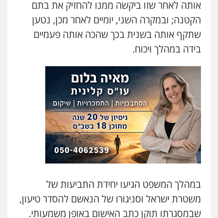
אותה לאחר שזו ביקשה ממנו להחזיק את בתם
משרד עורכי דין טאי שרקי
הקטנה; ובמקרה השני, יומיים לאחר מכן, נטען
פלילי
אסירים
תעבורה
מרב"ד
0547556464
שתקף אותה בשנית בכך שהכה אותה פעמיים
בידה במהלך ויכוח.
עו"ד אילן אלימלך
פלילי
פשיעה חמורה
תעבורה
אסירים
0522992110
עו"ד שאדי נאטור
פלילי
פשיעה חמורה
מעצרים וחקירות
0509230800
גיל דביר – משרד עורכי דין
במהלך המשפט הגיעו יחידת התביעות של
פלילי
פשיעה כלכלית
צווארון לבן
0506217771
משטרת ישראל וסניגורו של הנאשם להסדר טיעון,
שבמסגרתו תוקן כתב האישום באופן משמעותי.