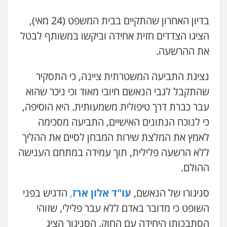
אייל בן שושן, עורך דין פלילי
בדיון האחרון שהתקיים בבית המשפט (24 מאי),
פלילי
מעצרים וחקירות
פשיעה חמורה
הציגו הצדדים חזית אחידה וביקשו במשותף לבטל
נוער
רישום פלילי
0522763105
את ההרשעה.
נציגת התביעה המשטרתית ציינה, כי התסקיר
עו"ד שלומי שרון
שהתקבל לגבי הנאשם חיובי מאוד וכי ניכר שהוא
פלילי
צבאי
מעצרים וחקירות
0547342002
עבר כברת דרך טיפולית משמעותית. היא הוסיפה,
כי לנוכח הנתונים האישיים, התביעה מסכימה
לאמץ את המלצת שירות המבחן לסיים את ההליך
עו"ד אלון קריטי
פלילי
כלכלי
אלימות
סמים
מעצרים
ללא הרשעה פלילית, תוך עמידה במתחם הענישה
0525544654
ההולם.
סניגורו של הנאשם,
עו"ד אלון ארז
,
הדגיש בפני
עו"ד דפנה לביא
משפחה
גישור
השופט כי מדובר באדם ללא עבר פלילי, שזוהי
0507206063
הסתבכותו היחידה עם החוק. הסניגור הציג