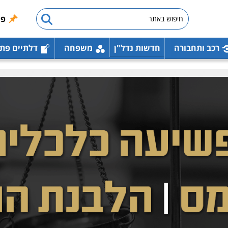
פו
רכב ותחבורה
חדשות נדל"ן
משפחה
דלתיים פת