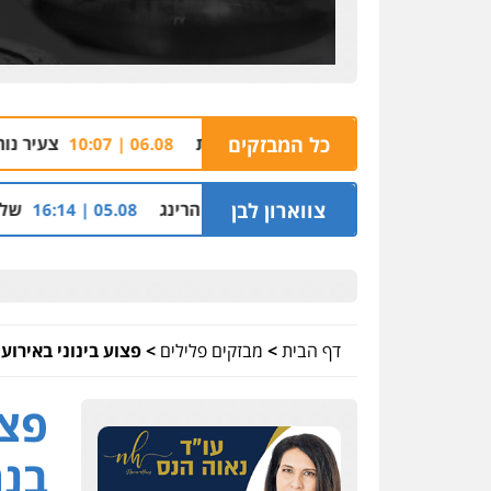
וד שזרק אקדח בנצרת
כל המבזקים
צעיר נורה למוות ביישוב מ
06.08 | 10:07
הלוואות של משפחת הרינג
צווארון לבן
שלושה שוטרים נחקרו
05.08 | 16:14
דף הבית
>
מבזקים פלילים
>
פצוע בינוני באירוע
פצו
בנת