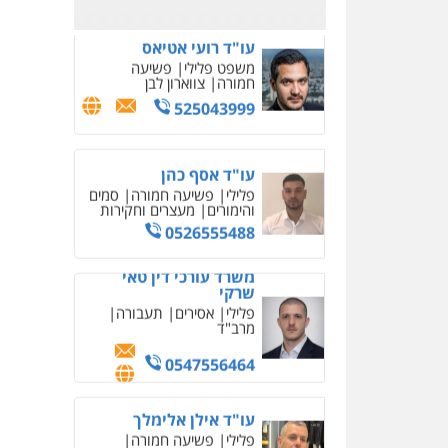
משרד עורכי דין טאי
שרקי
פלילי
אסירים
תעבורה
מרב"ד
0547556464
עו"ד אילן אלימלך
פלילי
פשיעה חמורה
תעבורה
אסירים
0522992110
עו"ד שאדי נאטור
פלילי
פשיעה חמורה
מעצרים וחקירות
0509230800
משרד עורכי דין פארס
פלאח