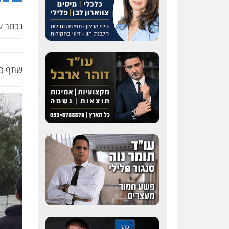
נכתב על
שתף כת