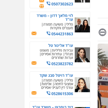
מחיקת כתבות מגוגל
0507302623
ודחיקת אזכורים שליליים
שירותים מקצועיים לעורכי
דין
לוי מלאך דדון – משרד
עו"ד
0522508109
פלילי
פשיעה חמורה
מעצרים וחקירות
Messag
Print
Fa
E
אחסון אתרים
0544231863
מהירות
הגנה
גיבוי
תמיכה
שירותים מקצועיים
עו"ד אלינור טל
לעורכי דין
עבירות פליליות
משפט
מנהלי
עתירות אסירים
ועדות שחרורים
מרכז התחלה חדשה
0523823782
אסירים
עבירות מין
שירותים מקצועיים לעורכי
דין
עו"ד רויטל סבג שקד
פלילי
פשיעה חמורה
0544500346
אמצעי לחימה
אלימות
עורכי דין לענייני אסירים
מאיה בלום, עו"ס,
טיפול ושיקום
0528615306
טיפול בהתמכרויות
שירותים מקצועיים לעורכי
איומים כתובים
דין
דוד בוחבוט – משרד עו"ד
תושב סכנין חשוד ששלח הודעות