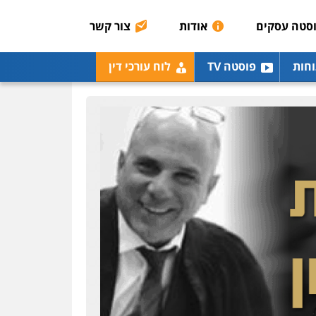
אסירים
תעבורה
סטה עסקים
אודות
צור קשר
0507120031
עו"ד אייל אביטל
וחות
פוסטה TV
לוח עורכי דין
פלילי
פשיעה חמורה
מעצרים וחקירות
0544712201
עו"ד בועז קניג
פלילי
משפחה
כלכלי
צבאי
0507003001
ויקי שמואל – משרד עו"ד
פלילי
משפט פלילי
0528959600