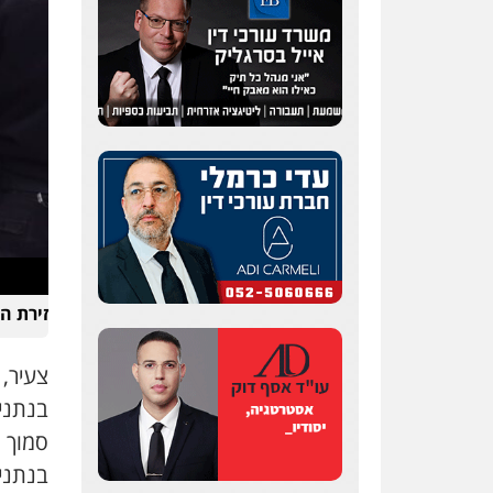
שחר לדובסקי, עו"ד
פלילי
מעצרים וחקירות
עבירות המתה
עורכי דין
לענייני אסירים
0507913332
עו"ד איהאב ג'לג'ולי
פלילי
מעצרים וחקירות
עורכי דין לענייני אסירים
זירת ה
0505216700
עו"ד שלומי שרון
בנתני
פלילי
צבאי
מעצרים
וחקירות
0547342002
בנתניה