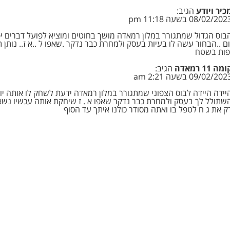
כיר ויודע
הגיב:
08/02/202 בשעה 11:18 pm
בוס הגדול שמתגורר במלון רמאדה מושך בחוטים ומוציא לפועל דברים יפ
ום ..הבחור עשה לו בעיות בעסק ולמחרת כבר נדקר .שאפו ל ..א ז.. נותן 
פות בשטח
מה 11 רמאדה
הגיב:
09/02/202 בשעה 2:21 am
יידה היידה לבוס הצפוני שמתגורר במלון רמאדה ידעת לשחק לו אותה יופ
שתולל לך בעסק ולמחרת כבר נדקר שאפו א . ז שיחקת אותה עכשיו נשא
ק את ג ח לטפל בו ואתה מסודר כולנו איתך עד הסוף