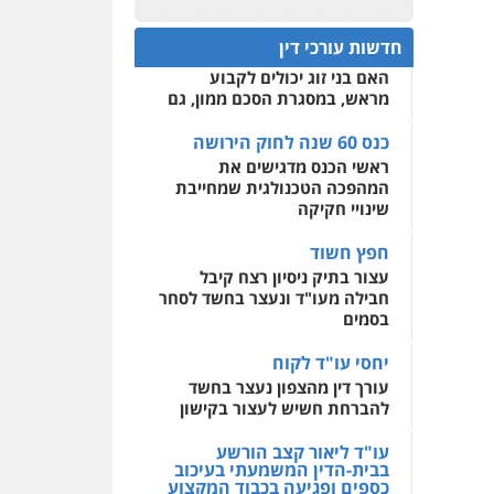
עו"ד מוחמד רחאל
כנס 60 שנה לחוק הירושה:
פלילי
פשיעה חמורה
המתח שבין חוק יחסי ממון
0522508109
צווארון לבן
צבאי
מעצרים
חדשות עורכי דין
לבין חוק הירושה
וחקירות
האם בני זוג יכולים לקבוע
אחסון אתרים
0502228917
מראש, במסגרת הסכם ממון, גם
מהירות
הגנה
גיבוי
תמיכה
שירותים מקצועיים
לעורכי דין
כנס 60 שנה לחוק הירושה
עו"ד מוחמד סביחאת
ראשי הכנס מדגישים את
פלילי
תעבורה
פשיעה
כלכלית
המהפכה הטכנולגית שמחייבת
מרכז התחלה חדשה
שינויי חקיקה
0525077716
אסירים
עבירות מין
שירותים מקצועיים לעורכי
חפץ חשוד
דין
עו"ד יניב זוסמן
עצור בתיק ניסיון רצח קיבל
פלילי
כלכלי
פשיעה
חבילה מעו"ד ונעצר בחשד לסחר
0544500346
חמורה
מעצרים וחקירות
בסמים
0525199949
יחסי עו"ד לקוח
עורך דין מהצפון נעצר בחשד
להברחת חשיש לעצור בקישון
עו"ד אמיר נאטור
פלילי
פשיעה חמורה
עו"ד ליאור קצב הורשע
צווארון לבן
מעצרים
בבית-הדין המשמעתי בעיכוב
0543326767
כספים ופגיעה בכבוד המקצוע