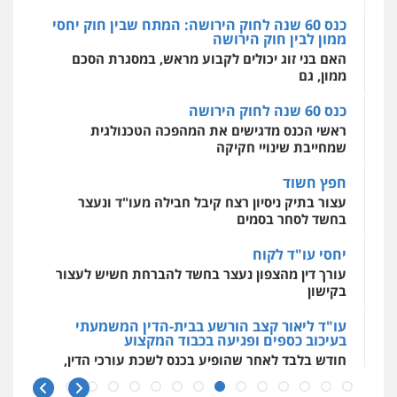
0544500346
וחקירות
האם בני זוג יכולים לקבוע מראש, במסגרת הסכם
ממון, גם
0525199949
כנס 60 שנה לחוק הירושה
ראשי הכנס מדגישים את המהפכה הטכנולגית
עו"ד אמיר נאטור
שמחייבת שינויי חקיקה
פלילי
פשיעה חמורה
צווארון לבן
מעצרים
0543326767
חפץ חשוד
עצור בתיק ניסיון רצח קיבל חבילה מעו"ד ונעצר
בחשד לסחר בסמים
עו"ד פאדי זועבי
פלילי
פשיעה חמורה
סמים
עורכי דין לענייני
יחסי עו"ד לקוח
אסירים
תעבורה
עורך דין מהצפון נעצר בחשד להברחת חשיש לעצור
0506984757
בקישון
עו"ד ליאור קצב הורשע בבית-הדין המשמעתי
עו"ד אתנה אדרי
בעיכוב כספים ופגיעה בכבוד המקצוע
פשיעה חמורה
כלכלי
פלילי
מעצרים
וחקירות
עורכי דין לענייני אסירים
חודש בלבד לאחר שהופיע בכנס לשכת עורכי הדין,
קצב הורשע
0502181995
10 מיליון
עורך-דין חשוד בהעלמת הכנסות והתחמקות ממס
עו"ד גיורא זילברשטיין