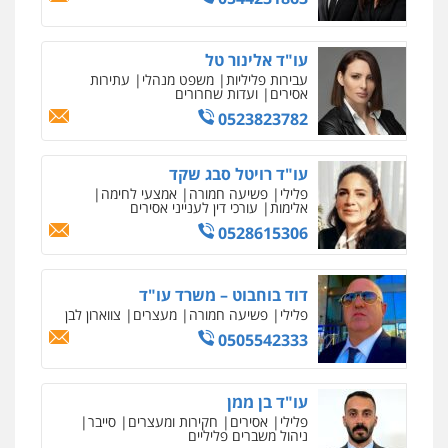
0549732303
אחסון אתרים
מהירות
הגנה
גיבוי
תמיכה
שירותים
עו"ד אלינור טל
מקצועיים לעורכי דין
סלימאן אבו שעירה – משרד עורכי דין
עבירות פליליות
משפט מנהלי
עתירות
אסירים
ועדות שחרורים
פלילי
בטחוני
צבאי
נזיקין
0523823782
0547780927
מרכז התחלה חדשה
אסירים
עבירות מין
שירותים מקצועיים
עו"ד רויטל סבג שקד
עו"ד אסף גונן
לעורכי דין
פלילי
פשיעה חמורה
אמצעי לחימה
פלילי
פשע חמור
תעבורה
צבא
מעצרים
0544500346
אלימות
עורכי דין לענייני אסירים
וחקירות
0528615306
0542255161
מאיה בלום, עו"ס, טיפול ושיקום
טיפול בהתמכרויות
שירותים מקצועיים
דוד בוחבוט – משרד עו"ד
גל דהן – משרד עורך דין פלילי
לעורכי דין
פלילי
פשיעה חמורה
מעצרים
צווארון לבן
פלילי
פשיעה חמורה
סמים
מעצרים
0504062539
וחקירות
0505542333
0544723840
עו"ד ד"ר אבי שקד
עבירות כלכליות
הלבנת הון
חילוטים
עו"ד בן ממן
עו"ד ראוף נג'אר
עבירות פליליות
פלילי
אסירים
חקירות ומעצרים
סייבר
פלילי
עורכי דין לענייני אסירים
מעצרים
0544385337
ניהול משברים פליליים
סמים
רכוש