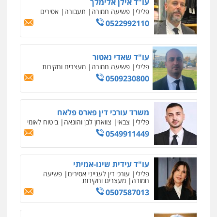
עו"ד אילן אלימלך
פלילי
פשיעה חמורה
תעבורה
אסירים
0522992110
עו"ד שאדי נאטור
פלילי
פשיעה חמורה
מעצרים וחקירות
0509230800
משרד עורכי דין פארס פלאח
פלילי
צבאי
צווארון לבן והונאה
ביטוח לאומי
0549911449
עו"ד עידית שינו-אמיתי
פלילי
עורכי דין לענייני אסירים
פשיעה
חמורה
מעצרים וחקירות
0507587013