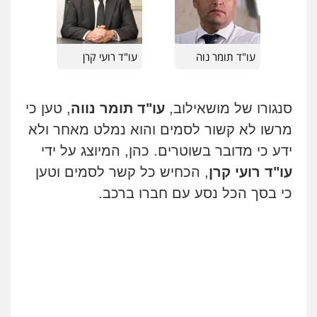
עו"ד שלי גורביץ – לוי
משפט פלילי
פשיעה חמורה
מעצרים
וחקירות
צבאי
תעבורה
עו"ד תומר נוה
עו"ד רועי קרן
0544218336
סנגורו של מושאילוב,
עו"ד תומר נווה
, טען כי
עו"ד שאדי כבהא
פלילי
עורכי דין לענייני אסירים
מרשו לא קשור לסמים והוא נמלט מאחר ולא
0525556970
ידע כי מדובר בשוטרים. כהן, המיוצג על ידי
עו"ד רועי קרן
, הכחיש כל קשר לסמים וטען
משרד עורכי דין חן ברוך
כי בסך הכל נסע עם חברו ברכב.
פלילי
דיני תעבורה
מעצרים וחקירות
0505078733
עו"ד קארין לגטיוי
פלילי
פשיעה חמורה
מעצרים וחקירות
0507446995