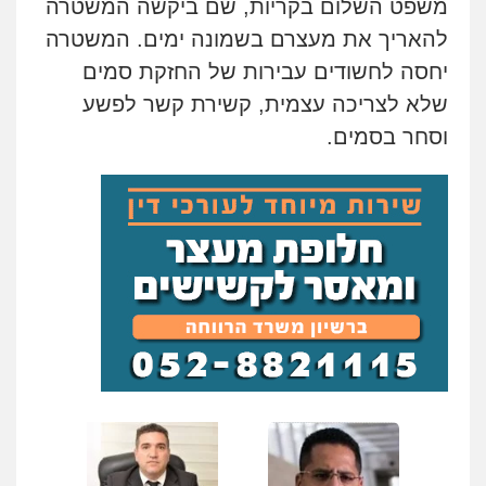
משפט השלום בקריות, שם ביקשה המשטרה
עו"ד אלון קריטי
להאריך את מעצרם בשמונה ימים. המשטרה
פלילי
כלכלי
אלימות
סמים
מעצרים
יחסה לחשודים עבירות של החזקת סמים
0525544654
שלא לצריכה עצמית, קשירת קשר לפשע
וסחר בסמים.
מנשה, אלמוג – עורכי דין
פלילי
עבירות תנועה
צווארון לבן
תעבורה
עורכי דין לענייני אסירים
מעצרים וחקירות
0546470989
עו"ד זוהר ארבל
פלילי
פשיעה חמורה
מעצרים וחקירות
קטינים
0538788878
עו"ד אסף דוק
פלילי
עבירות מין
סמים והימורים
פשיעה
חמורה
חקירות ומעצרים
צווארון לבן והונאה
0526885006