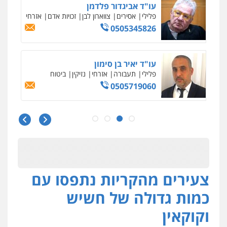
עו"ד אביגדור פלדמן
פלילי
אסירים
צווארון לבן
זכויות אדם
אזרחי
0505345826
עו"ד יאיר בן סימון
פלילי
תעבורה
אזרחי
נזיקין
ביטוח
0505719060
עו"ד נס בן נתן
פלילי
כלכלי
פשיעה חמורה
נוער
0505555110
צעירים מהקריות נתפסו עם
עו"ד משה פלמור
פלילי
כלכלי
צווארון לבן
עורכי דין לענייני
כמות גדולה של חשיש
אסירים
0549732303
וקוקאין