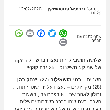
סלימאן אבו שעירה – משרד עורכי דין
נכתב על ידי
מיכאל פרוסמושקין
, ב-12/02/2020
פלילי
בטחוני
צבאי
נזיקין
18:29
0547780927
sage
Facebook
Email
WhatsApp
Twitter
עו"ד אסף גונן
שתף כתבה עם
פלילי
פשע חמור
תעבורה
צבא
מעצרים
Print
וחקירות
חברים
0542255161
גל דהן – משרד עורך דין פלילי
שלושה תושבי קריות נעצרו בחשד להחזקה
פלילי
פשיעה חמורה
סמים
מעצרים
של שני ק"ג חשיש וכ – 35 גרם קוקאין.
וחקירות
0544723840
השניים –
רמי מושאילוב
(27) ו
יצחק כהן
(28) מקרית ים – נעצרו על ידי שוטרי תחנת
עו"ד ראוף נג'אר
פלילי
עורכי דין לענייני אסירים
מעצרים
זבולון לאחר שב – 8 בפברואר , בשעות
סמים
רכוש
0548009246
הערב, בעת שהו ברכב בשדרות ירושלים
בעיר נוכח חשדם של השוטרים כי מתבצעת