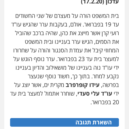
עדכון (17.2.20)
עו"ד אייל אביטל
בית המשפט הורה על מעצרם של שני החשודים
עו"ד אילן אלימלך
פלילי
פשיעה חמורה
מעצרים וחקירות
פלילי
פשיעה חמורה
תעבורה
אסירים
עד 19 בפברואר. אולם, בעקבות ערר שהגיש עו"ד
0544712201
0522992110
רועי קרן אשר מייצג את כהן, שהיה ברכב שהוביל
את הסמים, הגיש ערר בעניינו ובית המשפט
עו"ד בועז קניג
המחוזי קיבל את עמדת הסנגור והורה על שחרורו
עו"ד שאדי נאטור
פלילי
משפחה
כלכלי
צבאי
פלילי
פשיעה חמורה
מעצרים וחקירות
למעצר בית עד 23 בפברואר. ערר נוסף הוגש על
0507003001
0509230800
ידי עו"ד נוה בעניינו של מושאילוב והדיון בעניינו
נקבע למחר. בתוך כך, חשוד נוסף שנעצר
ויקי שמואל – משרד עו"ד
משרד עורכי דין פארס פלאח
בפרשה,
עידו קופרפרב
מקרית ים, אשר יוצג על
פלילי
משפט פלילי
פלילי
צבאי
צווארון לבן והונאה
ביטוח לאומי
ידי
עו"ד עלי סעדי
, שוחרר אתמול למעצר בית עד
0528959600
0549911449
20 בפברואר.
קורל קרוז – עורך דין פלילי
עו"ד עידית שינו-אמיתי
משפט פלילי
פלילי
עורכי דין לענייני אסירים
פשיעה
השארת תגובה
חמורה
מעצרים וחקירות
0545437431