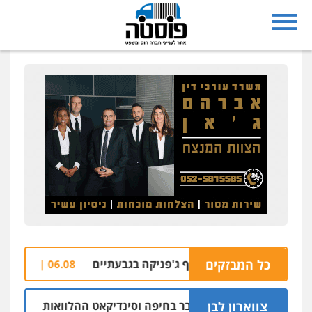
כל המבזקים
ורבות בהצתת סניף ג'פניקה בגבעתיים
הבהרה: 
06.08 | 22:58
צווארון לבן
ם: יו"ר ש"ס לשעבר בחיפה וסינדיקאט ההלוואות של משפחת הרי