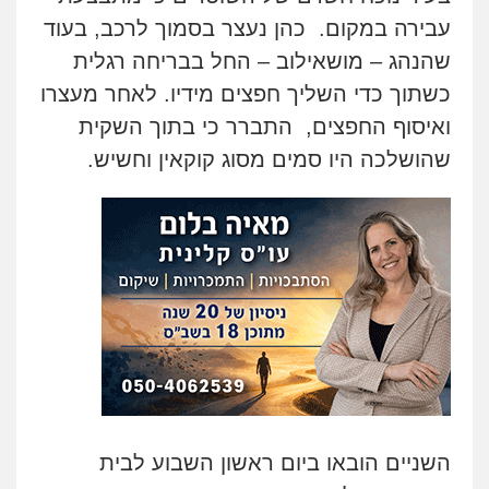
עו"ד אלון ארז
עבירה במקום.
כהן נעצר בסמוך לרכב, בעוד
פלילי
צבאי
סמים
אלימות במשפחה
צווארון
לבן
שהנהג – מושאילוב – החל בבריחה רגלית
0507368203
כשתוך כדי השליך חפצים מידיו. לאחר מעצרו
ואיסוף החפצים,
התברר כי בתוך השקית
שחר לדובסקי, עו"ד
שהושלכה היו סמים מסוג קוקאין וחשיש.
פלילי
מעצרים וחקירות
עבירות המתה
עורכי
דין לענייני אסירים
0507913332
עו"ד איהאב ג'לג'ולי
פלילי
מעצרים וחקירות
עורכי דין לענייני
אסירים
0505216700
עו"ד שלומי שרון
פלילי
צבאי
מעצרים וחקירות
0547342002
השניים הובאו ביום ראשון השבוע לבית