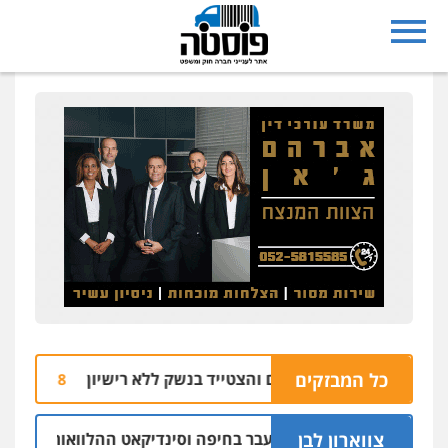
כל המבזקים
מרמלה חש מאויים והצטייד בנשק ללא רישיון
מ
06.08 | 20:43
צווארון לבן
שום: יו"ר ש"ס לשעבר בחיפה וסינדיקאט ההלוואות של משפחת הר