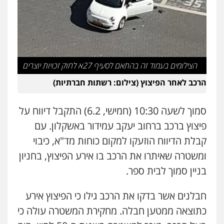
עו"ד שנהב אילון
עו"ד אלון ארז
פלילי
פשיעה חמורה
חקירות ומעצרים
פלילי
צבאי
סמים
אלימות במשפחה
צווארון
נוער
עורכי דין לענייני אסירים
תעבורה
לבן
0549475678
0507368203
עו"ד אורנת קמרון
הצילומים בעמוד זה בהתאם לסעיף 27א לחוק זכויות יוצרים
שחר לדובסקי, עו"ד
פלילי
תעבורה
עורכי דין לענייני אסירים
פלילי
מעצרים וחקירות
עבירות המתה
עורכי
משפחה
נוער
הרכב לאחר הפיצוץ (צילום: רשתות חברתיות)
דין לענייני אסירים
0505417090
0507913332
סמוך לשעה 10:30 (חמישי, 6.2) התקבל דיווח על
שני אלגרבלי – משרד עורכי דין
עו"ד איהאב ג'לג'ולי
פיצוץ ברכב ברחוב יעקב עמידור באשקלון. עם
פלילי
עורכי דין לענייני אסירים
תעבורה
פלילי
מעצרים וחקירות
עורכי דין לענייני
קבלת הדיווח הוזעקו למקום כוחות מד"א, כיבוי
אסירים
0507120031
0505216700
ומשטרה שאיתרו את הרכב בו אירע הפיצוץ, בחניון
בניין סמוך לבית ספר.
עו"ד אייל אביטל
עו"ד שלומי שרון
פלילי
פשיעה חמורה
מעצרים וחקירות
חבלנים אשר בדקו את הרכב גילו כי הפיצוץ אירע
פלילי
צבאי
מעצרים וחקירות
0544712201
0547342002
כתוצאה ממטען חבלה. מחקירת המשטרה עולה כי