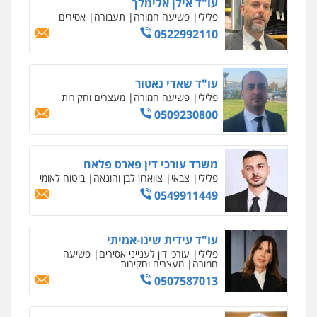
עו"ד אילן אלימלך
פלילי
פשיעה חמורה
תעבורה
אסירים
0522992110
עו"ד שאדי נאטור
פלילי
פשיעה חמורה
מעצרים וחקירות
0509230800
משרד עורכי דין פארס פלאח
פלילי
צבאי
צווארון לבן והונאה
ביטוח לאומי
0549911449
עו"ד עידית שינו-אמיתי
פלילי
עורכי דין לענייני אסירים
פשיעה
חמורה
מעצרים וחקירות
0507587013