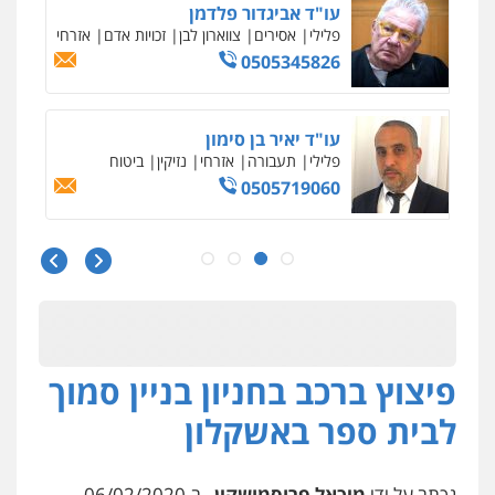
עו"ד אביגדור פלדמן
פלילי
אסירים
צווארון לבן
זכויות אדם
אזרחי
0505345826
עו"ד יאיר בן סימון
פלילי
תעבורה
אזרחי
נזיקין
ביטוח
0505719060
עו"ד נס בן נתן
פלילי
כלכלי
פשיעה חמורה
נוער
0505555110
פיצוץ ברכב בחניון בניין סמוך
עו"ד משה פלמור
פלילי
כלכלי
צווארון לבן
עורכי דין לענייני
לבית ספר באשקלון
אסירים
0549732303
נכתב על ידי
מיכאל פרוסמושקין
, ב-06/02/2020