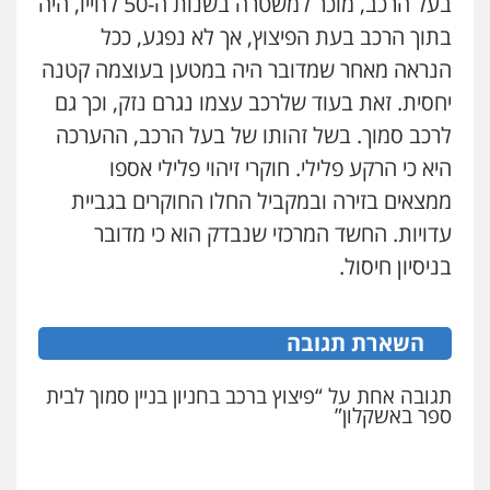
בעל הרכב, מוכר למשטרה בשנות ה-50 לחייו, היה
עו"ד בועז קניג
בתוך הרכב בעת הפיצוץ, אך לא נפגע, ככל
עו"ד אלון קריטי
פלילי
משפחה
כלכלי
צבאי
פלילי
כלכלי
אלימות
סמים
מעצרים
הנראה מאחר שמדובר היה במטען בעוצמה קטנה
0507003001
0525544654
יחסית. זאת בעוד שלרכב עצמו נגרם נזק, וכך גם
לרכב סמוך. בשל זהותו של בעל הרכב, ההערכה
ויקי שמואל – משרד עו"ד
מנשה, אלמוג – עורכי דין
היא כי הרקע פלילי. חוקרי זיהוי פלילי אספו
פלילי
משפט פלילי
פלילי
עבירות תנועה
צווארון לבן
תעבורה
עורכי דין לענייני אסירים
מעצרים וחקירות
0528959600
ממצאים בזירה ובמקביל החלו החוקרים בגביית
0546470989
עדויות. החשד המרכזי שנבדק הוא כי מדובר
בניסיון חיסול.
קורל קרוז – עורך דין פלילי
עו"ד זוהר ארבל
משפט פלילי
פלילי
פשיעה חמורה
מעצרים וחקירות
קטינים
0545437431
השארת תגובה
0538788878
עו"ד עלי סעדי
תגובה אחת על “פיצוץ ברכב בחניון בניין סמוך לבית
עו"ד אסף דוק
ספר באשקלון”
פלילי
פשיעה חמורה
ליווי וייצוג בחקירות
פלילי
עבירות מין
סמים והימורים
פשיעה
ומעצרים
חמורה
חקירות ומעצרים
צווארון לבן והונאה
0508824984
0526885006