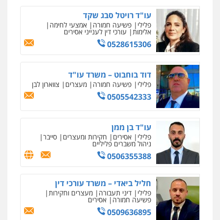
מרכז התחלה חדשה
אסירים
עבירות מין
שירותים מקצועיים
עו"ד רויטל סבג שקד
לעורכי דין
עו"ד ירון גיגי
פלילי
פשיעה חמורה
אמצעי לחימה
0544500346
אלימות
עורכי דין לענייני אסירים
פלילי
צווארון לבן
מעצרים
הליכי הסגרה
0528615306
0522249087
מאיה בלום, עו"ס, טיפול ושיקום
טיפול בהתמכרויות
שירותים מקצועיים
לעורכי דין
דוד בוחבוט – משרד עו"ד
עו"ד רועי אטיאס
פלילי
פשיעה חמורה
מעצרים
צווארון לבן
0504062539
משפט פלילי
פשיעה חמורה
צווארון לבן
0505542333
525043999
עו"ד ד"ר אבי שקד
עבירות כלכליות
הלבנת הון
חילוטים
עו"ד בן ממן
עבירות פליליות
עו"ד אסף כהן
פלילי
אסירים
חקירות ומעצרים
סייבר
0544385337
ניהול משברים פליליים
פלילי
פשיעה חמורה
סמים והימורים
מעצרים וחקירות
0506355388
0526555488
איתי חקירות – שירותים לעורכי דין
חקירות פרטיות
חקירות כלכליות
חקירות
חליל ביאדי – משרד עורכי דין
אישות
איתורים
משרד עורכי דין טאי שרקי
פלילי
דיני תעבורה
מעצרים וחקירות
0537865001
פשיעה חמורה
אסירים
פלילי
אסירים
תעבורה
מרב"ד
0509636895
0547556464