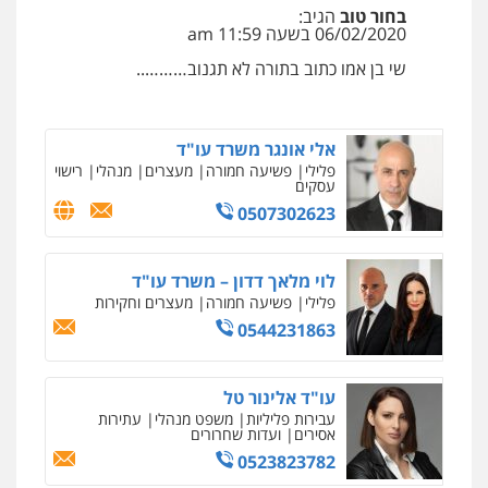
בחור טוב
הגיב:
עו"ד שגיא אקו
06/02/2020 בשעה 11:59 am
עו"ד שלי גורביץ – לוי
פלילי
מעצרים וחקירות
סמים
עבירות מין
משפט פלילי
פשיעה חמורה
מעצרים
עורכי דין לענייני אסירים
שי בן אמו כתוב בתורה לא תגנוב………..
וחקירות
צבאי
תעבורה
0525279829
0544218336
ניר קידר – צלם
צילום עורכי דין
שירותים מקצועיים לעורכי
אלי אונגר משרד עו"ד
דין
עו"ד שאדי כבהא
פלילי
פשיעה חמורה
מעצרים
מנהלי
רישוי
0504578527
עסקים
פלילי
עורכי דין לענייני אסירים
0507302623
0525556970
רונן הלל – מוניטין
מחיקת כתבות מגוגל ודחיקת אזכורים
שליליים
שירותים מקצועיים לעורכי דין
לוי מלאך דדון – משרד עו"ד
משרד עורכי דין חן ברוך
פלילי
פשיעה חמורה
מעצרים וחקירות
0522508109
פלילי
דיני תעבורה
מעצרים וחקירות
0544231863
0505078733
אחסון אתרים
מהירות
הגנה
גיבוי
תמיכה
שירותים
עו"ד אלינור טל
מקצועיים לעורכי דין
עו"ד קארין לגטיוי
עבירות פליליות
משפט מנהלי
עתירות
אסירים
ועדות שחרורים
פלילי
פשיעה חמורה
מעצרים וחקירות
0523823782
0507446995