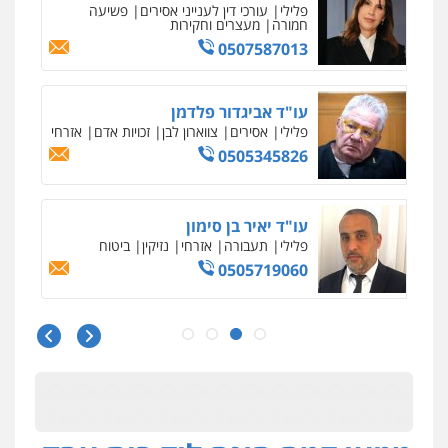
פלילי
עורכי דין לענייני אסירים
פשיעה
חמורה
מעצרים וחקירות
0507587013
עו"ד אביגדור פלדמן
פלילי
אסירים
צווארון לבן
זכויות אדם
אזרחי
0505345826
עו"ד יאיר בן סימון
פלילי
תעבורה
אזרחי
נזיקין
ביטוח
0505719060
עו"ד נס בן נתן
עו"ד דותן דניאלי
פלילי
כלכלי
פשיעה חמורה
נוער
פלילי
פשיעה חמורה
צווארון לבן
פשיעה
0505555110
כלכלית
עורכי דין לענייני אסירים
נוער
0542442982
עו"ד משה פלמור