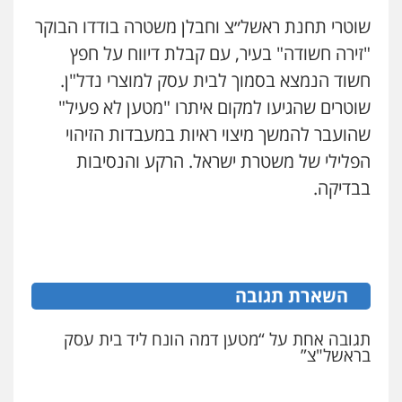
עו"ד ראוף נג'אר
שוטרי תחנת ראשל״צ וחבלן משטרה בודדו הבוקר
פלילי
עורכי דין לענייני אסירים
מעצרים
עו"ד בועז קניג
סמים
רכוש
"זירה חשודה" בעיר, עם קבלת דיווח על חפץ
פלילי
משפחה
כלכלי
צבאי
0548009246
0507003001
חשוד הנמצא בסמוך לבית עסק למוצרי נדל"ן.
שוטרים שהגיעו למקום איתרו "מטען לא פעיל"
עו"ד אלון ארז
פלילי
צבאי
סמים
אלימות במשפחה
צווארון
שהועבר להמשך מיצוי ראיות במעבדות הזיהוי
ויקי שמואל – משרד עו"ד
לבן
פלילי
משפט פלילי
הפלילי של משטרת ישראל. הרקע והנסיבות
0507368203
0528959600
בבדיקה.
שחר לדובסקי, עו"ד
פלילי
מעצרים וחקירות
עבירות המתה
עורכי
קורל קרוז – עורך דין פלילי
דין לענייני אסירים
משפט פלילי
0507913332
0545437431
השארת תגובה
עו"ד איהאב ג'לג'ולי
פלילי
מעצרים וחקירות
עורכי דין לענייני
עו"ד עלי סעדי
תגובה אחת על “מטען דמה הונח ליד בית עסק
אסירים
בראשל"צ”
פלילי
פשיעה חמורה
ליווי וייצוג בחקירות
0505216700
ומעצרים
0508824984