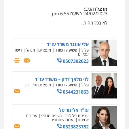
עו"ד שלומי שרון
מרצלו
הגיב:
עו"ד שגיא אקו
פלילי
צבאי
מעצרים וחקירות
24/02/2023 בשעה 6:55 pm
פלילי
מעצרים וחקירות
סמים
עבירות מין
0547342002
עורכי דין לענייני אסירים
לא בכל מחיר…
0525279829
עו"ד אלון קריטי
אלי אונגר משרד עו"ד
פלילי
כלכלי
אלימות
סמים
מעצרים
פלילי
פשיעה חמורה
מעצרים
מנהלי
רישוי
0525544654
עסקים
0507302623
ניר קידר – צלם
מנשה, אלמוג – עורכי דין
צילום עורכי דין
שירותים מקצועיים לעורכי
דין
פלילי
עבירות תנועה
צווארון לבן
תעבורה
לוי מלאך דדון – משרד עו"ד
עורכי דין לענייני אסירים
מעצרים וחקירות
0504578527
פלילי
פשיעה חמורה
מעצרים וחקירות
0546470989
0544231863
רונן הלל – מוניטין
עו"ד זוהר ארבל
מחיקת כתבות מגוגל ודחיקת אזכורים
שליליים
שירותים מקצועיים לעורכי דין
פלילי
פשיעה חמורה
מעצרים וחקירות
עו"ד אלינור טל
קטינים
0522508109
עבירות פליליות
משפט מנהלי
עתירות
0538788878
אסירים
ועדות שחרורים
0523823782