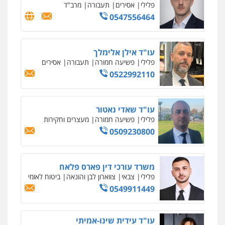
פלילי
אסירים
תעבורה
מרב"ד
0547556464
עו"ד אילן אלימלך
פלילי
פשיעה חמורה
תעבורה
אסירים
0522992110
עו"ד שאדי נאטור
פלילי
פשיעה חמורה
מעצרים וחקירות
0509230800
משרד עורכי דין פארס פלאח
פלילי
צבאי
צווארון לבן והונאה
ביטוח לאומי
0549911449
עו"ד עידית שינו-אמיתי