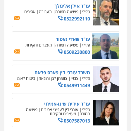
0505555110
עו"ד משה פלמור
פלילי
כלכלי
צווארון לבן
עורכי דין לענייני
אסירים
0549732303
סלימאן אבו שעירה – משרד עורכי דין
פלילי
בטחוני
צבאי
נזיקין
0547780927
עו"ד אסף גונן
פלילי
פשע חמור
תעבורה
צבא
מעצרים
וחקירות
0542255161
גל דהן – משרד עורך דין פלילי