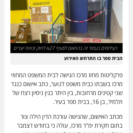
פלילי
פשיעה חמורה
מעצרים וחקירות
קטינים
0538788878
עו"ד אסף דוק
פלילי
עבירות מין
סמים והימורים
פשיעה
חמורה
חקירות ומעצרים
צווארון לבן והונאה
הצילומים בעמוד זה בהתאם לסעיף 27א לחוק זכויות יוצרים
0526885006
הבית ספר בו התרחש האירוע
עו"ד שלי גורביץ – לוי
משפט פלילי
פשיעה חמורה
מעצרים
פרקליטות מחוז מרכז הגישה לבית המשפט המחוזי
וחקירות
צבאי
תעבורה
מרכז בשבתו כבית משפט לנוער, כתב אישום כנגד
0544218336
שני קטינים מרחובות, בין היתר בגין ניסיון רצח של
תלמיד, בן 16, בבית ספר בעיר.
עו"ד שאדי כבהא
פלילי
עורכי דין לענייני אסירים
מכתב האישום, שהגישה עורכת הדין הילה צור
0525556970
בתום חקירת ימ"ר מרכז, עולה כי בחודש דצמבר