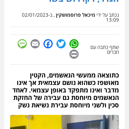
פלילי
מעצרים וחקירות
עורכי דין לענייני
אסירים
0505216700
נכתב על ידי
מיכאל פרוסמושקין
, ב-02/01/2023
13:09
עו"ד שלומי שרון
פלילי
צבאי
מעצרים וחקירות
sage
Facebook
Email
WhatsApp
Twitter
0547342002
שתף כתבה עם
Print
חברים
עו"ד אלון קריטי
פלילי
כלכלי
אלימות
סמים
מעצרים
כתוצאה ממעשי הנאשמים, הקטין
0525544654
מאושפז כשהוא נושם עצמאית אך אינו
מדבר ואינו מתפקד באופן עצמאי. לאחד
מנשה, אלמוג – עורכי דין
הנאשמים מיוחסת גם עבירה של החזקת
פלילי
עבירות תנועה
צווארון לבן
תעבורה
סכין ולשני מיוחסת עבירת נשיאת נשק
עורכי דין לענייני אסירים
מעצרים וחקירות
0546470989
עו"ד זוהר ארבל