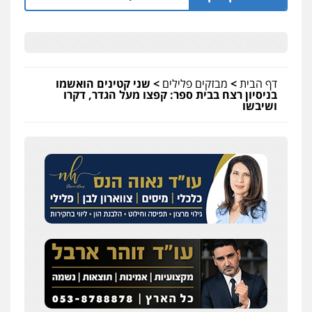
דף הבית
>
מבזקים פלילים
>
שני קטינים הואשמו
בניסיון רצח בבית ספר: קפצו מעל הגדר, דקרו
ושיבשו
שחר לדובסקי, עו"ד
פלילי
מעצרים וחקירות
עבירות המתה
עורכי
דין לענייני אסירים
0507913332
עו"ד איהאב ג'לג'ולי
פלילי
מעצרים וחקירות
עורכי דין לענייני
אסירים
0505216700