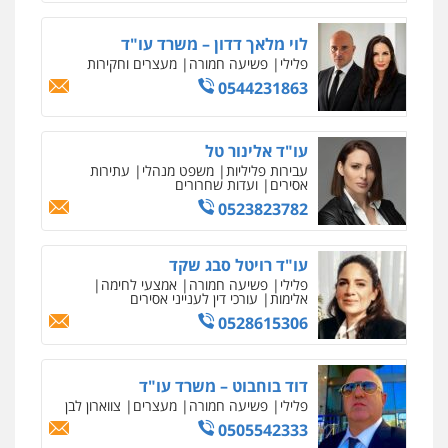
גל דהן – משרד עורך דין פלילי
לוי מלאך דדון – משרד עו"ד
פלילי
פשיעה חמורה
סמים
מעצרים
פלילי
פשיעה חמורה
מעצרים וחקירות
וחקירות
0544231863
0544723840
עו"ד אלינור טל
עו"ד ראוף נג'אר
עבירות פליליות
משפט מנהלי
עתירות
פלילי
עורכי דין לענייני אסירים
מעצרים
אסירים
ועדות שחרורים
סמים
רכוש
0523823782
0548009246
עו"ד רויטל סבג שקד
עו"ד אלון ארז
פלילי
פשיעה חמורה
אמצעי לחימה
פלילי
צבאי
סמים
אלימות במשפחה
צווארון
אלימות
עורכי דין לענייני אסירים
לבן
0528615306
0507368203
שחר לדובסקי, עו"ד
דוד בוחבוט – משרד עו"ד
פלילי
מעצרים וחקירות
עבירות המתה
עורכי
פלילי
פשיעה חמורה
מעצרים
צווארון לבן
דין לענייני אסירים
0505542333
0507913332