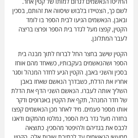
החליטו הנאשמים לגרום למותו של קטין אחר.
משרד עורכי דין חן ברוך
לשם כך, הצטיידו בלבוש שיסווה את זהותם, בסכין
פלילי
דיני תעבורה
מעצרים וחקירות
0505078733
ובאבן. הנאשמים הגיעו לבית הספר בו לומד
הקטין, קפצו מעל לגדר בית הספר ופרצו בריצה
לעבר המתלונן.
עו"ד קארין לגטיוי
פלילי
פשיעה חמורה
מעצרים וחקירות
0507446995
הקטין שישב בחצר החל לברוח לתוך מבנה בית
הספר ושהנאשמים בעקבותיו, כשאחד מהם אוחז
בסכין והשני באבן. הקטין הגיע לחדר המנהל וסגר
עו"ד ירון גיגי
פלילי
צווארון לבן
מעצרים
הליכי הסגרה
אחריו את הדלת, כשבדרך הנאשם שאחז באבן
0522249087
השליך אותה לעברו. הנאשם השני הדף את הדלת
של חדר המנהל, תקף את הקטין באגרופים ודקר
אותו מספר פעמים. מיד לאחר מכן הנאשמים קפצו
עו"ד רועי אטיאס
משפט פלילי
פשיעה חמורה
צווארון לבן
בחזרה מעל גדר בית הספר, נמלטו מהמקום ודאגו
525043999
לכבס את בגדיהם ולהיפטר מהסכין. כתוצאה
ממעשי הנאשמים עד לכתיבת שורות אלה, הקטין