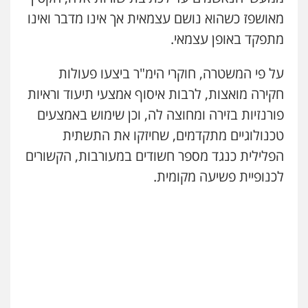
עו"ד אסף כהן
מאושפז כשהוא נושם עצמאית אך אינו מדבר ואינו
פלילי
פשיעה חמורה
סמים והימורים
מעצרים וחקירות
מתפקד באופן עצמאי.
0526555488
על פי המשטרה, חוקרי הימ"ר ביצעו פעולות
עו"ד דותן דניאלי
חקירה מואצות, לרבות איסוף אמצעי תיעוד וראיות
משרד עורכי דין טאי שרקי
פלילי
פשיעה חמורה
צווארון לבן
פשיעה
פלילי
אסירים
תעבורה
מרב"ד
כלכלית
עורכי דין לענייני אסירים
נוער
פורנזיות בזירה ומחוצה לה, וכן שימוש באמצעים
0547556464
0542442982
טכנולוגיים מתקדמים, שחיזקו את התשתית
הפלילית כנגד מספר חשודים במעורבות, הקשורים
עו"ד שנהב אילון
עו"ד אילן אלימלך
לכנופיית פשיעה מקומית.
פלילי
פשיעה חמורה
חקירות ומעצרים
פלילי
פשיעה חמורה
תעבורה
אסירים
נוער
עורכי דין לענייני אסירים
תעבורה
0522992110
0549475678
עו"ד אורנת קמרון
עו"ד שאדי נאטור
פלילי
תעבורה
עורכי דין לענייני אסירים
פלילי
פשיעה חמורה
מעצרים וחקירות
משפחה
נוער
0509230800
0505417090