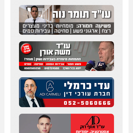
עו"ד שלומי שרון
פלילי
צבאי
מעצרים וחקירות
0547342002
עו"ד אלון קריטי
פלילי
כלכלי
אלימות
סמים
מעצרים
0525544654
מנשה, אלמוג – עורכי דין
פלילי
עבירות תנועה
צווארון לבן
תעבורה
עורכי דין לענייני אסירים
מעצרים וחקירות
0546470989
עו"ד זוהר ארבל
פלילי
פשיעה חמורה
מעצרים וחקירות
קטינים
0538788878