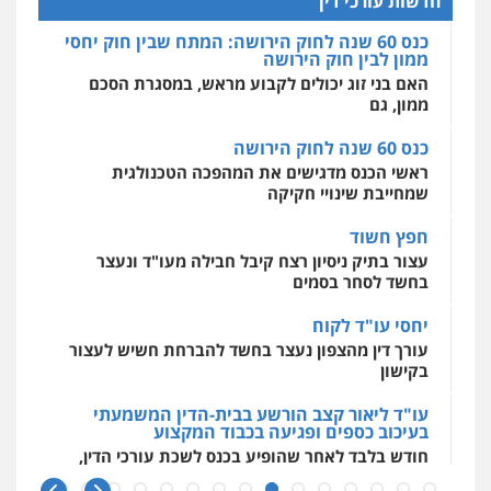
חדשות עורכי דין
0525077716
ממון, גם
מרכז התחלה חדשה
אסירים
עבירות מין
שירותים מקצועיים
כנס 60 שנה לחוק הירושה
לעורכי דין
עו"ד יניב זוסמן
ראשי הכנס מדגישים את המהפכה הטכנולגית
0544500346
פלילי
כלכלי
פשיעה חמורה
מעצרים
שמחייבת שינויי חקיקה
וחקירות
0525199949
חפץ חשוד
מאיה בלום, עו"ס, טיפול ושיקום
עצור בתיק ניסיון רצח קיבל חבילה מעו"ד ונעצר
טיפול בהתמכרויות
שירותים מקצועיים
לעורכי דין
בחשד לסחר בסמים
עו"ד אמיר נאטור
0504062539
פלילי
פשיעה חמורה
צווארון לבן
מעצרים
יחסי עו"ד לקוח
0543326767
עורך דין מהצפון נעצר בחשד להברחת חשיש לעצור
עו"ד ד"ר אבי שקד
בקישון
עבירות כלכליות
הלבנת הון
חילוטים
עבירות פליליות
עו"ד פאדי זועבי
עו"ד ליאור קצב הורשע בבית-הדין המשמעתי
0544385337
בעיכוב כספים ופגיעה בכבוד המקצוע
פלילי
פשיעה חמורה
סמים
עורכי דין לענייני
אסירים
תעבורה
חודש בלבד לאחר שהופיע בכנס לשכת עורכי הדין,
קצב הורשע
0506984757
איתי חקירות – שירותים לעורכי דין
חקירות פרטיות
חקירות כלכליות
חקירות
10 מיליון
אישות
איתורים
עו"ד אתנה אדרי
עורך-דין חשוד בהעלמת הכנסות והתחמקות ממס
0537865001
פשיעה חמורה
כלכלי
פלילי
מעצרים
רכישה
וחקירות
עורכי דין לענייני אסירים