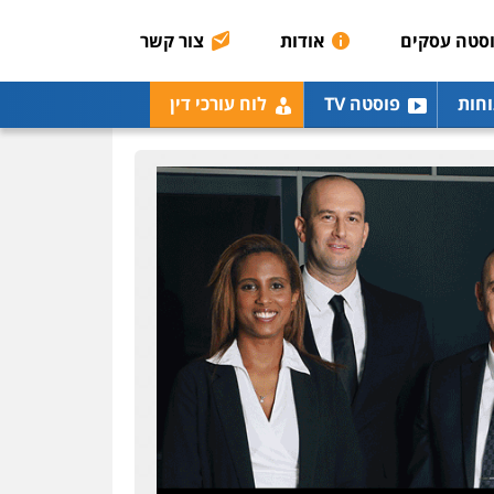
הכנסה
מע"מ
סטה עסקים
אודות
צור קשר
0506209859
עו"ד איהאב ג'לג'ולי
וחות
פוסטה TV
לוח עורכי דין
פלילי
מעצרים וחקירות
עורכי דין לענייני אסירים
0505216700
עו"ד אייל בסרגליק
פלילי
כלכלי
צווארון לבן
עורכי דין לענייני אסירים
אזרחי
נדל"ן / עסקים
0528488515
עו"ד אסף דוק
פלילי
עבירות מין
סמים
והימורים
פשיעה חמורה
חקירות ומעצרים
צווארון לבן
והונאה
0526885006