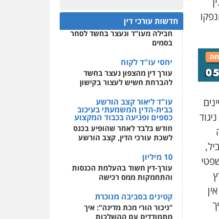
ן
פלילי
עבירות מין
סמים
והימורים
פשיעה חמורה
חפץ חשוד
נפקו
חקירות ומעצרים
צווארון לבן
0522508109
חדשות עורכי דין
והונאה
עצור בתיק ניסיון רצח קיבל
חבילה מעו"ד ונעצר בחשד לסחר
אחסון אתרים
0526885006
בסמים
מהירות
הגנה
גיבוי
תמיכה
שירותים מקצועיים
עו"ד שלי גורביץ – לוי
לעורכי דין
יחסי עו"ד לקוח
משפט פלילי
פשיעה
עורך דין מהצפון נעצר בחשד
חמורה
מעצרים וחקירות
להברחת חשיש לעצור בקישון
צבאי
תעבורה
מרכז התחלה חדשה
0544218336
עניינים
אסירים
עבירות מין
עו"ד ליאור קצב הורשע
שירותים מקצועיים לעורכי
בבית-הדין המשמעתי בעיכוב
יגוד
דין
כספים ופגיעה בכבוד המקצוע
לוי מלאך דדון – משרד
חודש בלבד לאחר שהופיע בכנס
עו"ד
0544500346
לשכת עורכי הדין, קצב הורשע
פלילי
פשיעה חמורה
ביל,
מעצרים וחקירות
10 מיליון
0544231863
שפטי
עורך-דין חשוד בהעלמת הכנסות
ץ
והתחמקות ממס רכישה
עו"ד שרון נהרי
ין
פלילי
צווארון לבן
כלכלי
קטינים בסביבה מנוכרת
פשיעה כלכלית
בינלאומי
ך
הליכי הסגרה
"ניכור הורי מכת מדינה": איך
מתמודדים עם ההשלכות