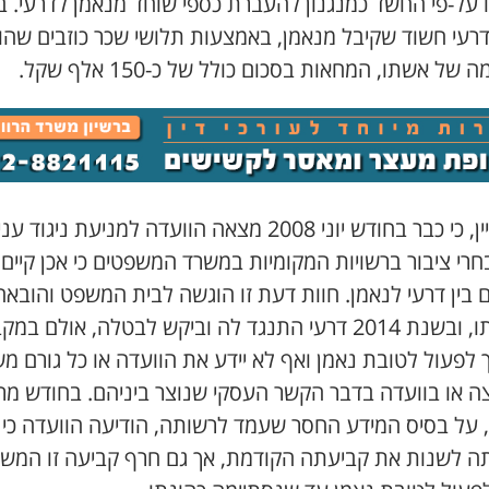
 על-פי החשד כמנגנון להעברת כספי שוחד מנאמן לדרעי. בי
דרעי חשוד שקיבל מנאמן, באמצעות תלושי שכר כוזבים שהו
של אשתו, המחאות בסכום כולל של כ-150 אלף שקל.
יש לציין, כי כבר בחודש יוני 2008 מצאה הוועדה למניעת ניגוד 
רי ציבור ברשויות המקומיות במשרד המשפטים כי אכן קיים נ
ם בין דרעי לנאמן. חוות דעת זו הוגשה לבית המשפט והובאה
לידיעתו, ובשנת 2014 דרעי התנגד לה וביקש לבטלה, אולם במק
לפעול לטובת נאמן ואף לא יידע את הוועדה או כל גורם מ
ה או בוועדה בדבר הקשר העסקי שנוצר ביניהם. בחודש מר
2016, על בסיס המידע החסר שעמד לרשותה, הודיעה הוועדה כי א
תה לשנות את קביעתה הקודמת, אך גם חרף קביעה זו המשי