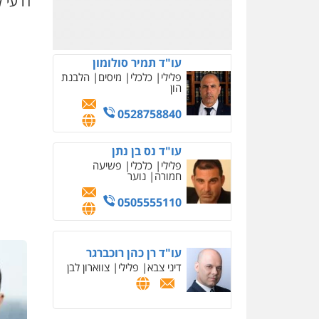
דרעי 
0503366733
עורך דין פלילי רובי גלבוע
פלילי
פשיעה חמורה
צווארון לבן
תעבורה
0505537656
חנא בולוס – משרד עורכי
דין
פלילי
פשיעה חמורה
צווארון לבן
נזיקין
0546661544
עו"ד קובי בן שעיה
פלילי
צווארון לבן
צבאי
0524040052