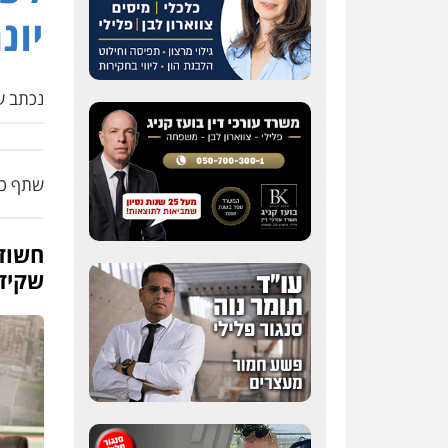
עסקים
יונ
0507302623
נכתב על
עו"ד פאדי בראנסי
פלילי
צווארון לבן
עבירות
בטחוניות
מעצרים וחקירות
0524122241
שתף כת
עו"ד ד"ר איתן
פינקלשטיין
כלכלי
הלבנת הון
חילוט
חשוד
ייעוץ לעורכי דין
שקידמ
0507061374
עו"ד אמיר כהן
פלילי
מעצרים וחקירות
תעבורה
0537470000