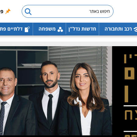
פו
רכב ותחבורה
חדשות נדל"ן
משפחה
דלתיים פת