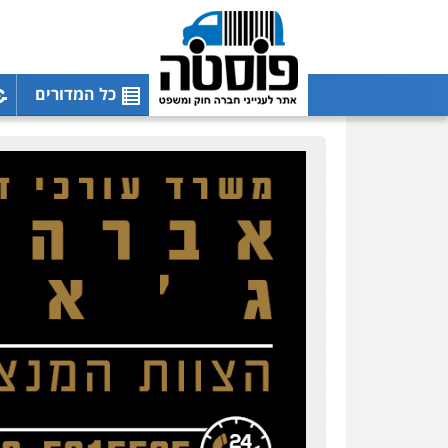
עו"ד אייל אביטל
פלילי
פשיעה חמורה
מעצרים וחקירות
0544712201
כל המדורים
עו"ד רונן בנדל
משפט פלילי
פשיעה
חמורה
פלילי
0524282442
כבריאן, מזר – משרד
עורכי דין
פלילי
מעצרים וחקירות
0543986802
עו"ד בועז קניג
פלילי
משפחה
כלכלי
צבאי
0507003001