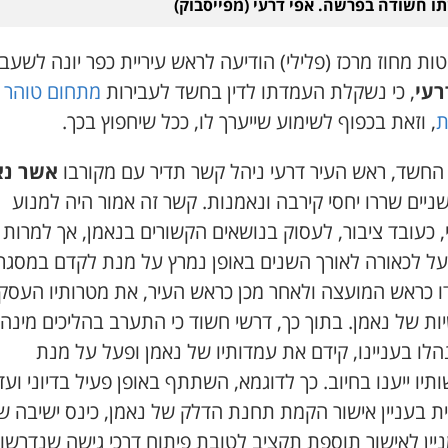
ו חשודה בפרשה. אפי דרעי (מפייסבוק)
ות מחוז מרכז (פלילי) הודיעה לראש עיריית כפר יונה לשעבר
רעי
, כי נשקלת העמדתו לדין בחשד לעבירות
מתחום טוהר
ת
, וזאת בכפוף לשימוע שייערך לו, ככל שיחפוץ בכך.
 החשד, ראש העיר דרעי ניהל קשר תדיר עם מקורבו
אשר נא
שניים שררו יחסי קירבה ונאמנות. קשר זה אמור היה למנוע
 כעובד ציבור, לעסוק בנושאים הקשורים בנאמן, אך למרות 
על לכאורה לאורך השנים באופן נמרץ על מנת לקדם במסגר
ו כראש המועצה ולאחר מכן כראש העיר, את מטרותיו העסקי
ות של נאמן. בתוך כך, דרשי חשוד כי התערב בהליכים מינהל
לו בעניינו, קידם את עמדותיו של נאמן ופעל על מנת
יו ייענו בחיוב. כך לדוגמא, השתתף באופן פעיל בדיוני וע
ת בעניין אישור הקמת תחנת הדלק של נאמן, כינס ישיבה ש
יין לאישור תוספת תקציב לטובת פיתוח דרכי גישה שנדרשו