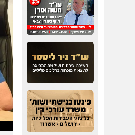
מצגר ושות', חברת עורכי
דין
נדל"ן / עסקים
משפחה
תעבורה
כלכלי
הוצאה
לפועל
0545402829
עורך דין תמיר אלטיט
פלילי
תעבורה
0545577862
אברהם שהבזי – משרד
עורכי דין
מיסים
כלכלי
פלילי
פשיעה
כלכלית
הלבנת הון
0504456555
חליל ביאדי – משרד
עורכי דין
פלילי
דיני תעבורה
מעצרים
וחקירות
פשיעה חמורה