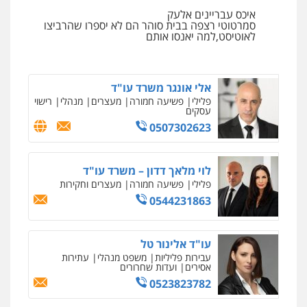
עו"ד שגיא אקו
איכס עבריינים אלעק
פלילי
מעצרים וחקירות
סמים
עבירות מין
סמרטוטי רצפה בבית סוהר הם לא יספרו שהרביצו
עורכי דין לענייני אסירים
עו"ד שלי גורביץ – לוי
לאוטיסט,למה יאנסו אותם
0525279829
משפט פלילי
פשיעה חמורה
מעצרים
וחקירות
צבאי
תעבורה
0544218336
אלי אונגר משרד עו"ד
פלילי
פשיעה חמורה
מעצרים
מנהלי
רישוי
עסקים
עו"ד שאדי כבהא
0507302623
פלילי
עורכי דין לענייני אסירים
ניר קידר – צלם
0525556970
צילום עורכי דין
שירותים מקצועיים לעורכי
דין
לוי מלאך דדון – משרד עו"ד
0504578527
פלילי
פשיעה חמורה
מעצרים וחקירות
משרד עורכי דין חן ברוך
0544231863
פלילי
דיני תעבורה
מעצרים וחקירות
רונן הלל – מוניטין
0505078733
מחיקת כתבות מגוגל ודחיקת אזכורים
שליליים
שירותים מקצועיים לעורכי דין
עו"ד אלינור טל
0522508109
עבירות פליליות
משפט מנהלי
עתירות
אסירים
ועדות שחרורים
עו"ד קארין לגטיוי
0523823782
פלילי
פשיעה חמורה
מעצרים וחקירות
אחסון אתרים
0507446995
מהירות
הגנה
גיבוי
תמיכה
שירותים