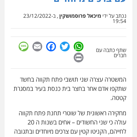
סלימאן אבו שעירה – משרד עורכי דין
נכתב על ידי
מיכאל פרוסמושקין
, ב-23/12/2022
פלילי
בטחוני
צבאי
נזיקין
19:54
0547780927
sage
Facebook
Email
WhatsApp
Twitter
עו"ד אסף גונן
שתף כתבה עם
פלילי
פשע חמור
תעבורה
צבא
מעצרים
Print
וחקירות
חברים
0542255161
גל דהן – משרד עורך דין פלילי
המשטרה עצרה שני תושבי פתח תקווה בחשד
פלילי
פשיעה חמורה
סמים
מעצרים
שתקפו אדם אחר בחצר בית כנסת בעיר במסגרת
וחקירות
0544723840
קטטה.
עו"ד דותן דניאלי
פלילי
פשיעה חמורה
צווארון לבן
פשיעה
כלכלית
עורכי דין לענייני אסירים
נוער
מחקירה ראשונית של שוטרי תחנת פתח תקווה
עו"ד ראוף נג'אר
0542442982
פלילי
עורכי דין לענייני אסירים
מעצרים
עולה כי שני החשודים – אחים בשנות ה 20
סמים
רכוש
לחייהם, הקניטו קטין עם צרכים מיוחדים ובתגובה
0548009246
עו"ד שנהב אילון