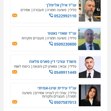
עו"ד אילן אלימלך
פלילי
פשיעה חמורה
תעבורה
אסירים
0522992110
עו"ד שאדי נאטור
פלילי
פשיעה חמורה
מעצרים וחקירות
0509230800
משרד עורכי דין פארס פלאח
פלילי
צבאי
צווארון לבן והונאה
ביטוח לאומי
0549911449
עו"ד עידית שינו-אמיתי
פלילי
עורכי דין לענייני אסירים
פשיעה
חמורה
מעצרים וחקירות
0507587013