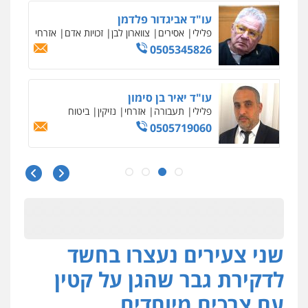
עו"ד אביגדור פלדמן
פלילי
אסירים
צווארון לבן
זכויות אדם
אזרחי
0505345826
עו"ד יאיר בן סימון
פלילי
תעבורה
אזרחי
נזיקין
ביטוח
0505719060
עו"ד נס בן נתן
פלילי
כלכלי
פשיעה חמורה
נוער
0505555110
שני צעירים נעצרו בחשד
עו"ד משה פלמור
פלילי
כלכלי
צווארון לבן
עורכי דין לענייני
לדקירת גבר שהגן על קטין
אסירים
0549732303
עם צרכים מיוחדים