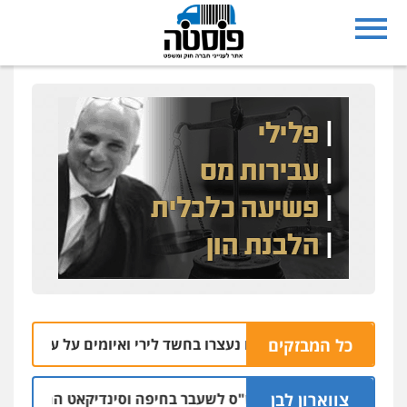
כל המבזקים
תל שבע: שניים נעצרו בחשד לירי ואיומים על עובדי חברת חש
צווארון לבן
כתב אישום: יו"ר ש"ס לשעבר בחיפה וסינדיקאט ההלוואות של מ