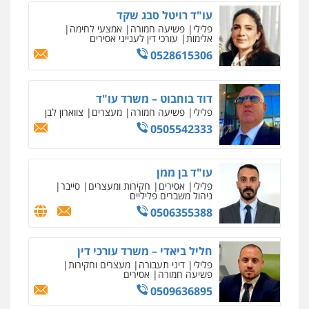
מקצועיים לעורכי דין
עו"ד רויטל סבג שקד
פלילי
פשיעה חמורה
אמצעי לחימה
אלימות
עורכי דין לענייני אסירים
עו"ד ירון גיגי
0528615306
פלילי
צווארון לבן
מעצרים
הליכי הסגרה
מרכז התחלה חדשה
0522249087
אסירים
עבירות מין
שירותים מקצועיים
לעורכי דין
דוד בוחבוט – משרד עו"ד
0544500346
פלילי
פשיעה חמורה
מעצרים
צווארון לבן
עו"ד רועי אטיאס
0505542333
משפט פלילי
פשיעה חמורה
צווארון לבן
מאיה בלום, עו"ס, טיפול ושיקום
525043999
טיפול בהתמכרויות
שירותים מקצועיים
לעורכי דין
עו"ד בן ממן
0504062539
פלילי
אסירים
חקירות ומעצרים
סייבר
ניהול משברים פליליים
עו"ד אסף כהן
0506355388
פלילי
פשיעה חמורה
סמים והימורים
עו"ד ד"ר אבי שקד
מעצרים וחקירות
עבירות כלכליות
הלבנת הון
חילוטים
0526555488
עבירות פליליות
חליל ביאדי – משרד עורכי דין
0544385337
פלילי
דיני תעבורה
מעצרים וחקירות
פשיעה חמורה
אסירים
משרד עורכי דין טאי שרקי
0509636895
פלילי
אסירים
תעבורה
מרב"ד
איתי חקירות – שירותים לעורכי דין