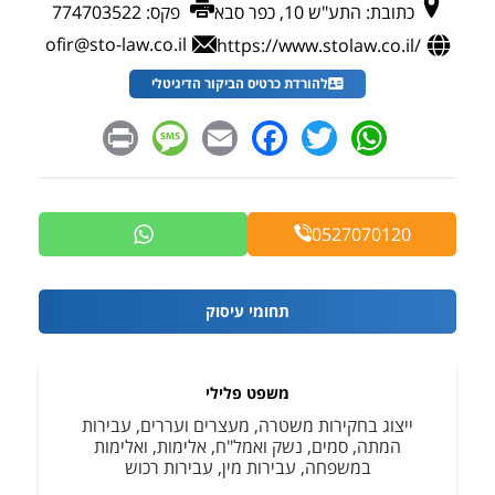
פקס:
774703522
כתובת:
התע"ש 10, כפר סבא
ofir@sto-law.co.il
https://www.stolaw.co.il/
להורדת כרטיס הביקור הדיגיטלי
Message
Print
Facebook
Email
WhatsApp
Twitter
0527070120
תחומי עיסוק
משפט פלילי
ייצוג בחקירות משטרה, מעצרים ועררים, עבירות
המתה, סמים, נשק ואמל"ח, אלימות, ואלימות
במשפחה, עבירות מין, עבירות רכוש