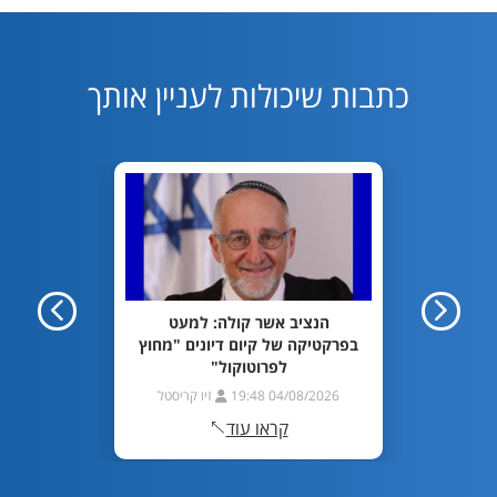
כתבות שיכולות לעניין אותך
מדינה:
הנציב אשר קולה: למעט
מאסר ב
יו"ר
בפרקטיקה של קיום דיונים "מחוץ
מיליו
לפרוטוקול"
ריסטל
04/08/2026 19:48
זיו קריסטל
26 19:10
קראו עוד