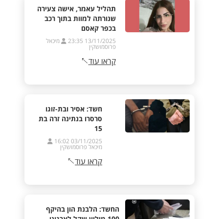
תהליל עאמר, אישה צעירה
שנורתה למוות בתוך רכב
בכפר קאסם
13/11/2025 23:35
מיכאל
פרוסמושקין
קראו עוד
חשד: אסיר ובת-זוגו
סרסרו בנתינה זרה בת
15
03/11/2025 16:02
מיכאל פרוסמושקין
קראו עוד
החשד: הלבנת הון בהיקף
100 מיליון שקל לארגוני