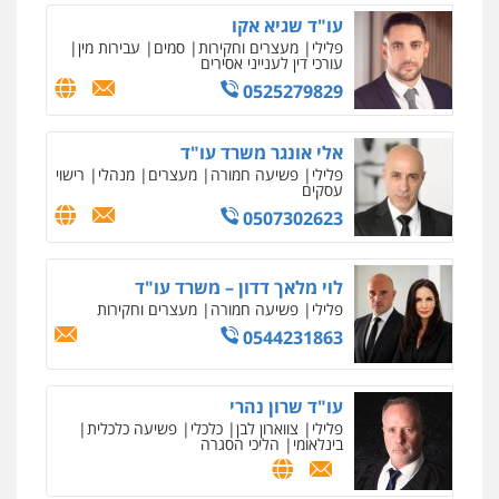
עו"ד איהאב ג'לג'ולי
דין
עו"ד שגיא אקו
פלילי
מעצרים וחקירות
עורכי דין לענייני
אסירים
0504578527
פלילי
מעצרים וחקירות
סמים
עבירות מין
עורכי דין לענייני אסירים
0505216700
0525279829
רונן הלל – מוניטין
מחיקת כתבות מגוגל ודחיקת אזכורים
אייל בן שושן, עורך דין פלילי
שליליים
שירותים מקצועיים לעורכי דין
אלי אונגר משרד עו"ד
פלילי
מעצרים וחקירות
פשיעה חמורה
נוער
רישום פלילי
0522508109
פלילי
פשיעה חמורה
מעצרים
מנהלי
רישוי
עסקים
0522763105
0507302623
אחסון אתרים
מהירות
הגנה
גיבוי
תמיכה
שירותים
עו"ד שלומי שרון
מקצועיים לעורכי דין
לוי מלאך דדון – משרד עו"ד
פלילי
צבאי
מעצרים וחקירות
פלילי
פשיעה חמורה
מעצרים וחקירות
0547342002
0544231863
מרכז התחלה חדשה
אסירים
עבירות מין
שירותים מקצועיים
עו"ד אלון קריטי
לעורכי דין
עו"ד שרון נהרי
פלילי
כלכלי
אלימות
סמים
מעצרים
0544500346
פלילי
צווארון לבן
כלכלי
פשיעה כלכלית
0525544654
בינלאומי
הליכי הסגרה
מאיה בלום, עו"ס, טיפול ושיקום