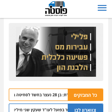
כל המבזקים
נצרת: בן 28 נעצר בחשד לסחיטה באיומים מטלפון שאינו שלו
04.08 | 17:57
צווארון לבן
מאסר בפועל לעו"ד שעקץ שני מיליון שקל על דירה 
04.08 | 19: