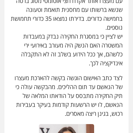
עם מעצרו אותר אקדח חצי אוטומטי מסוג ברטה
עו"ד רונן בנדל
פלילי
פשיעה חמורה
מעצרים וחקירות
שנשא ברשותו עם מחסנית תואמת וטעונה
משפט פלילי
פשיעה חמורה
פלילי
0509230800
0524282442
בחמישה כדורים. בדירתו נמצאו 35 כדורי תחמושת
נוספים.
גיל דביר – משרד עורכי דין
יש לציין כי במסגרת החקירה נבדק במעבדות
כבריאן, מזר – משרד עורכי דין
פלילי
פשיעה כלכלית
צווארון לבן
פלילי
מעצרים וחקירות
המשטרה האם הנשק היה מעורב באירועי ירי
0506217771
0543986802
כלשהם, אך ככל הידוע בשלב זה לא התקבלה
אינדיקציה לכך.
סלימאן אבו שעירה – משרד עורכי דין
מנשה, אלמוג – עורכי דין
פלילי
בטחוני
צבאי
נזיקין
פלילי
עבירות תנועה
צווארון לבן
תעבורה
לצד כתב האישום הוגשה בקשה להארכת מעצרו
0547780927
עורכי דין לענייני אסירים
מעצרים וחקירות
של הנאשם עד תום ההליכים. מהבקשה עולה כי
0546470989
תיק החקירה מתבסס על הודאתו המלאה של
עו"ד אסף גונן
עו"ד אבי כהן
הנאשם, לו יש הרשעות קודמות בעיקר בעבירות
פלילי
פשע חמור
תעבורה
צבא
מעצרים
וחקירות
פלילי
פשיעה חמורה
קטינים
אלימות
רכוש, בגינן ריצה מאסרים.
סמים
עבירות מין
0542255161
0523647066
גל דהן – משרד עורך דין פלילי