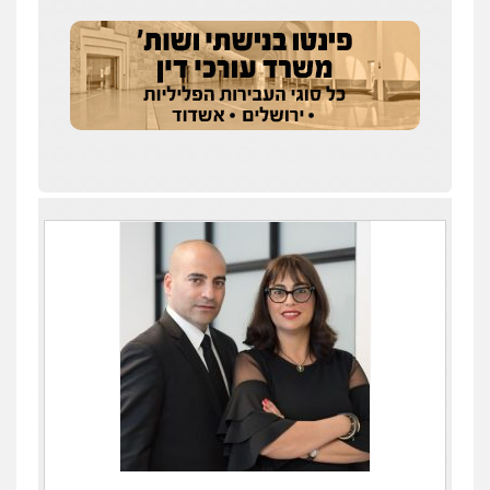
עדי כרמלי – חברת עו"ד
פלילי
כלכלי
עורכי דין לענייני אסירים
0525060666