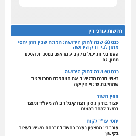
הדוקטורט של עו"ד יואב ציוני: מע"מ ומוסדות ללא
אחסון אתרים
כוונת רווח
מהירות
הגנה
גיבוי
תמיכה
שירותים
מקצועיים לעורכי דין
עו"ד דרוויש נאשף
כנס 60 שנה לחוק הירושה: המתח שבין חוק יחסי
ממון לבין חוק הירושה
פלילי
פשיעה חמורה
זכויות אדם
חדשות עורכי דין
האם בני זוג יכולים לקבוע מראש, במסגרת הסכם
0527448141
ממון, גם
מרכז התחלה חדשה
אסירים
עבירות מין
שירותים מקצועיים
לעורכי דין
כנס 60 שנה לחוק הירושה
חליל ביאדי – משרד עורכי דין
ראשי הכנס מדגישים את המהפכה הטכנולגית
0544500346
פלילי
דיני תעבורה
מעצרים וחקירות
פשיעה חמורה
אסירים
שמחייבת שינויי חקיקה
0509636895
חפץ חשוד
עצור בתיק ניסיון רצח קיבל חבילה מעו"ד ונעצר
עו"ד איהאב זבידאת
בחשד לסחר בסמים
פלילי
פשיעה חמורה
ארגוני פשע
עבירות
המתה
עבירות מין
יחסי עו"ד לקוח
0509930581
עורך דין מהצפון נעצר בחשד להברחת חשיש לעצור
בקישון
עו"ד יפעת שוורץ סיל
עו"ד ליאור קצב הורשע בבית-הדין המשמעתי
בעיכוב כספים ופגיעה בכבוד המקצוע
פלילי
תעבורה
חודש בלבד לאחר שהופיע בכנס לשכת עורכי הדין,