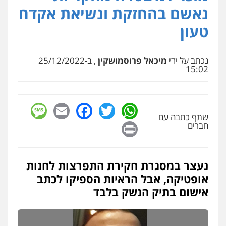
נוער
רישום פלילי
נאשם בהחזקת ונשיאת אקדח
0522763105
טעון
עו"ד שלומי שרון
פלילי
צבאי
מעצרים וחקירות
נכתב על ידי
מיכאל פרוסמושקין
, ב-25/12/2022
15:02
0547342002
עו"ד אלון קריטי
sage
Facebook
Email
WhatsApp
Twitter
פלילי
כלכלי
אלימות
סמים
מעצרים
שתף כתבה עם
Print
חברים
0525544654
עו"ד זוהר ארבל
נעצר במסגרת חקירת התפרצות לחנות
פלילי
פשיעה חמורה
מעצרים וחקירות
קטינים
אופטיקה, אבל הראיות הספיקו לכתב
0538788878
אישום בתיק הנשק בלבד
עו"ד שלי גורביץ – לוי
משפט פלילי
פשיעה חמורה
מעצרים