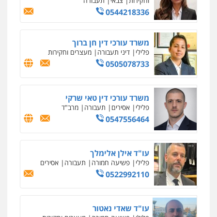
0506217771
סלימאן אבו שעירה – משרד עורכי דין
פלילי
בטחוני
צבאי
נזיקין
0547780927
עו"ד אסף גונן
פלילי
פשע חמור
תעבורה
צבא
מעצרים
וחקירות
0542255161
גל דהן – משרד עורך דין פלילי
פלילי
פשיעה חמורה
סמים
מעצרים
וחקירות
0544723840
עו"ד ראוף נג'אר
פלילי
עורכי דין לענייני אסירים
מעצרים
סמים
רכוש