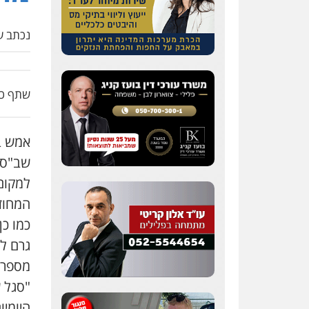
0505078733
נכתב על
עו"ד קארין לגטיוי
פלילי
פשיעה חמורה
מעצרים וחקירות
0507446995
שתף כת
עו"ד ירון גיגי
פלילי
צווארון לבן
מעצרים
הליכי הסגרה
שב"ס (10 ינוא
0522249087
למקום
המחוז
עו"ד רועי אטיאס
כמו כן
משפט פלילי
פשיעה
חמורה
צווארון לבן
גרם ל
525043999
מספר כ
"סגל 
עו"ד אסף כהן
היומי