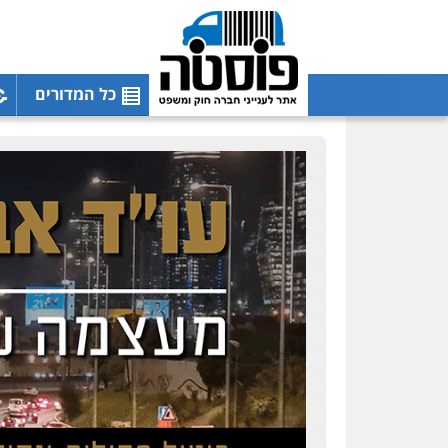
וחקירות
0547342002
כל המדורים
עו"ד אלון קריטי
פלילי
כלכלי
אלימות
סמים
מעצרים
0525544654
מנשה, אלמוג – עורכי דין
פלילי
עבירות תנועה
צווארון לבן
תעבורה
עורכי
דין לענייני אסירים
מעצרים
וחקירות
0546470989
עו"ד זוהר ארבל
פלילי
פשיעה חמורה
מעצרים וחקירות
קטינים
0538788878
עו"ד אסף דוק