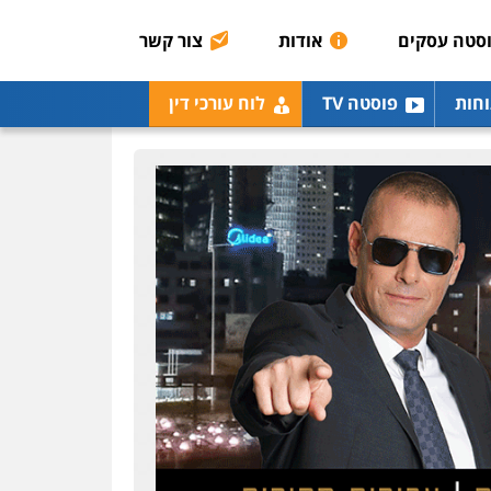
אסירים
תעבורה
סטה עסקים
אודות
צור קשר
0507120031
עו"ד אייל אביטל
וחות
פוסטה TV
לוח עורכי דין
פלילי
פשיעה חמורה
מעצרים וחקירות
0544712201
עו"ד בועז קניג
פלילי
משפחה
כלכלי
צבאי
0507003001
ויקי שמואל – משרד עו"ד
פלילי
משפט פלילי
0528959600