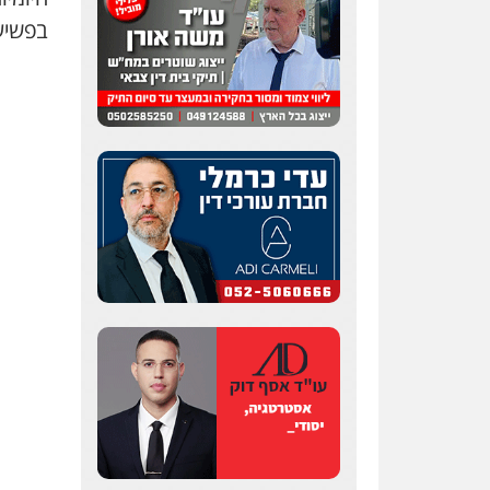
פלילי
פשיעה חמורה
סמים
בפשיע
והימורים
מעצרים וחקירות
0526555488
משרד עורכי דין טאי
שרקי
פלילי
אסירים
תעבורה
מרב"ד
0547556464
עו"ד אילן אלימלך
פלילי
פשיעה חמורה
תעבורה
אסירים
0522992110
עו"ד שאדי נאטור
פלילי
פשיעה חמורה
מעצרים וחקירות
0509230800