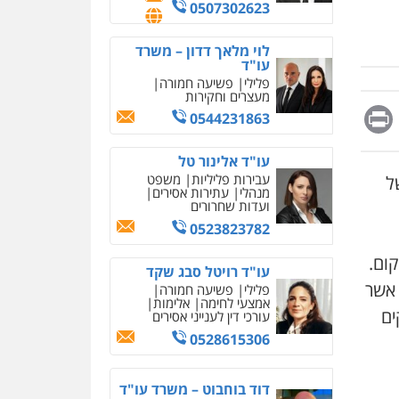
0507302623
לוי מלאך דדון – משרד
עו"ד
פלילי
פשיעה חמורה
מעצרים וחקירות
Messag
Print
Fa
E
0544231863
עו"ד אלינור טל
עבירות פליליות
משפט
של
מנהלי
עתירות אסירים
ועדות שחרורים
0523823782
איומים כתובים
ום.
עו"ד רויטל סבג שקד
תושב סכנין חשוד ששלח הודעות
 אשר
פלילי
פשיעה חמורה
מאיימות לעורך דין מקומי
אמצעי לחימה
אלימות
ים
עורכי דין לענייני אסירים
אבי שקד מונה
0528615306
כחבר ועדת איסור הלבנת הון
בלשכת עורכי הדין
דוד בוחבוט – משרד עו"ד