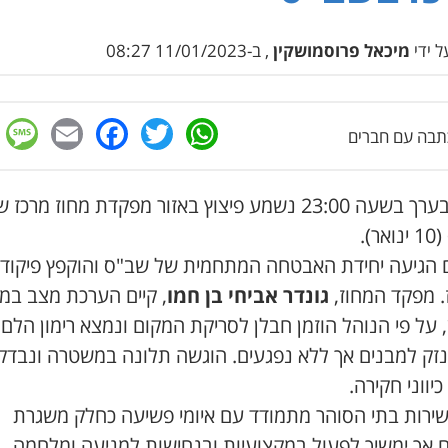
 ידי
מיכאל פרוסמושקין
, ב-11/01/2023 08:27
e
cebook
mail
WhatsApp
Twitter
בה עם חברים
אמש בערך בשעה 23:00 נשמע פיצוץ באזור מפקדת מחוז מרכז 
ר).
 הגיעה יחידת האבטחה המתחמית של שב"ס והוקפץ פיקוד
. מפקד המחוז,
גונדר אביחי בן חמו
, קיים הערכת מצב במק
, על פי הנוהל הוזמן חבלן לסריקת המקום ונמצא רימון הלם
נזק למבנים אך ללא נפגעים. הוגשה תלונה במשטרה ונבדק
יווני חקירה.
שירות בתי הסוהר מתמודד עם איומי פשיעה כחלק משגרת
ום אך ימשיך לפעול במקצועיות ובנחישות למניעה ומלחמה