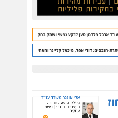
קורל קרוז – עורך דין
פלילי
משפט פלילי
0545437431
 טען לרקע נפשי ושתק בחקירתו
הרצח בנתיבות
05.08 | 19:50
עו"ד עלי סעדי
פלילי
פשיעה חמורה
ליווי
וייצוג בחקירות ומעצרים
אפל, מיכאל קליינר והאחים איציק ויפה דיין
טכ
04.08 | 22:18
0508824984
עו"ד שגיא אקו
פלילי
מעצרים וחקירות
סמים
עבירות מין
עורכי דין
לענייני אסירים
0525279829
אלי אונגר משרד עו"ד
ז
פלילי
פשיעה חמורה
מעצרים
מנהלי
רישוי
עסקים