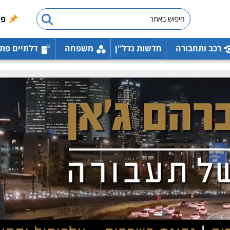
פו
רכב ותחבורה
חדשות נדל"ן
משפחה
דלתיים פת