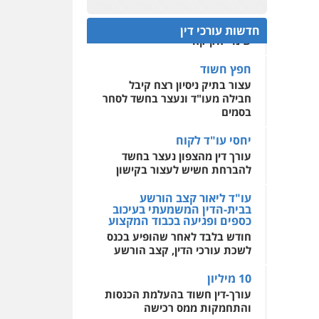
עו"ד מוחמד רחאל
לעורכי דין
ראשי הכנס מדגישים את
פלילי
פשיעה חמורה
צווארון לבן
צבאי
מעצרים
המהפכה הטכנולגית שמחייבת
חדשות עורכי דין
וחקירות
שינויי חקיקה
מרכז התחלה חדשה
0502228917
אסירים
עבירות מין
חפץ חשוד
שירותים מקצועיים לעורכי
דין
עצור בתיק ניסיון רצח קיבל
עו"ד מוחמד סביחאת
חבילה מעו"ד ונעצר בחשד לסחר
0544500346
פלילי
תעבורה
פשיעה
בסמים
כלכלית
מאיה בלום, עו"ס,
0525077716
טיפול ושיקום
יחסי עו"ד לקוח
טיפול בהתמכרויות
עורך דין מהצפון נעצר בחשד
שירותים מקצועיים לעורכי
להברחת חשיש לעצור בקישון
עו"ד יניב זוסמן
דין
פלילי
כלכלי
פשיעה
עו"ד ליאור קצב הורשע
חמורה
מעצרים וחקירות
0504062539
בבית-הדין המשמעתי בעיכוב
כספים ופגיעה בכבוד המקצוע
0525199949
עו"ד ד"ר אבי שקד
חודש בלבד לאחר שהופיע בכנס
עבירות כלכליות
הלבנת
לשכת עורכי הדין, קצב הורשע
הון
חילוטים
עבירות
פליליות
עו"ד אמיר נאטור
10 מיליון
0544385337
פלילי
פשיעה חמורה
עורך-דין חשוד בהעלמת הכנסות
צווארון לבן
מעצרים
איתי חקירות –
והתחמקות ממס רכישה
0543326767
שירותים לעורכי דין