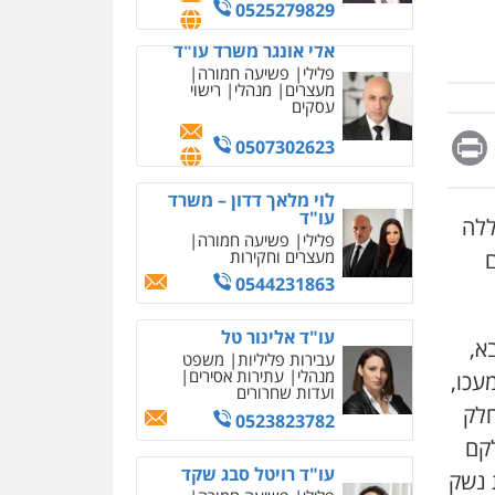
מחיקת כתבות מגוגל
0507302623
ודחיקת אזכורים שליליים
שירותים מקצועיים לעורכי
דין
לוי מלאך דדון – משרד
עו"ד
0522508109
פלילי
פשיעה חמורה
מעצרים וחקירות
Messag
Print
Fa
E
אחסון אתרים
0544231863
מהירות
הגנה
גיבוי
תמיכה
שירותים מקצועיים
עו"ד אלינור טל
לעורכי דין
עבירות פליליות
משפט
יה שכללה
מנהלי
עתירות אסירים
ועדות שחרורים
ם
מרכז התחלה חדשה
0523823782
אסירים
עבירות מין
שירותים מקצועיים לעורכי
דין
עו"ד רויטל סבג שקד
פלילי
פשיעה חמורה
0544500346
אמצעי לחימה
אלימות
) מעכו,
עורכי דין לענייני אסירים
מאיה בלום, עו"ס,
חלק
טיפול ושיקום
0528615306
טיפול בהתמכרויות
קם
שירותים מקצועיים לעורכי
דין
 נשק
דוד בוחבוט – משרד עו"ד