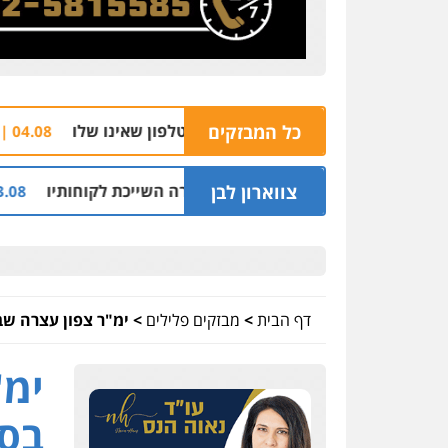
כל המבזקים
הצהרת תו
04.08 | 16:32
צווארון לבן
ני מיליון שקל על דירה השייכת לקוחותיו
חלק מא
03.08 | 19:52
דף הבית
>
מבזקים פלילים
>
ימ"ר צפון עצרה ש
ימ"
בסח