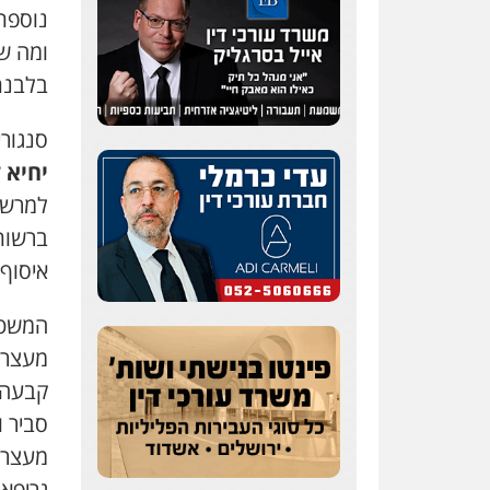
נוספת
ומה ש
בלבנת
שחר לדובסקי, עו"ד
פלילי
מעצרים וחקירות
סנגור
עבירות המתה
עורכי דין
לענייני אסירים
יחיא
0507913332
למרשיה
ברשותו
עו"ד איהאב ג'לג'ולי
איסוף
פלילי
מעצרים וחקירות
עורכי דין לענייני אסירים
0505216700
מעצרם ש
קבעה, 
עו"ד שלומי שרון
פלילי
צבאי
מעצרים
סביר 
וחקירות
0547342002
גריפאת