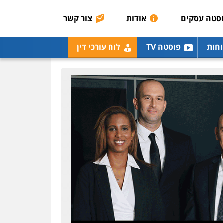
אסירים
תעבורה
סטה עסקים
אודות
צור קשר
0507120031
עו"ד אייל אביטל
וחות
פוסטה TV
לוח עורכי דין
פלילי
פשיעה חמורה
מעצרים וחקירות
0544712201
עו"ד בועז קניג
פלילי
משפחה
כלכלי
צבאי
0507003001
ויקי שמואל – משרד עו"ד
פלילי
משפט פלילי
0528959600