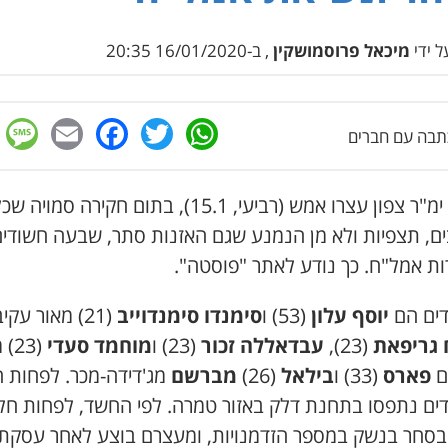
 ידי
מיכאל פרוסמושקין
, ב-16/01/2020 20:35
e
cebook
mail
WhatsApp
Twitter
בה עם חברים
שוטרי ימ"ר צפון עצרו אמש (רביעי, 15.1), בתום חקירה סמו
ם, תצפיות ולא מן הנמנע שגם האזנות סתר, שבעה חשודי
ות אמל"ח. כך נודע לאתר "פוסטה".
ים הם
יוסף עלון
(53) ו
סימנדו סימנדוייב
(21) מאור עקיבא,
גריפאת
(23),
עבדאללה זכור
(23) ו
מוחמד סעדי
(23
ם
פארס
(33) ו
בילאל
(26)
מברשם
מג'דידה-מכר. לפחות 
ים נתפסו בתחנת דלק באזור טמרה. לפי החשד, לפחות חל
בסחר בנשק במספר הזדמנויות, ומעצרם בוצע לאחר עסקת