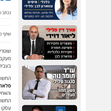
נכתב על
שתף כת
מעקבי
בעביר
החשוד
סלאח 
והאחי
החשוד
עסקו 