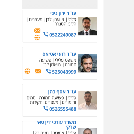
משרד עורכי דין טאי
שרקי
פלילי
אסירים
תעבורה
מרב"ד
0547556464
עו"ד אילן אלימלך
פלילי
פשיעה חמורה
תעבורה
אסירים
0522992110
עו"ד שאדי נאטור
פלילי
פשיעה חמורה
מעצרים וחקירות
0509230800
משרד עורכי דין פארס
פלאח