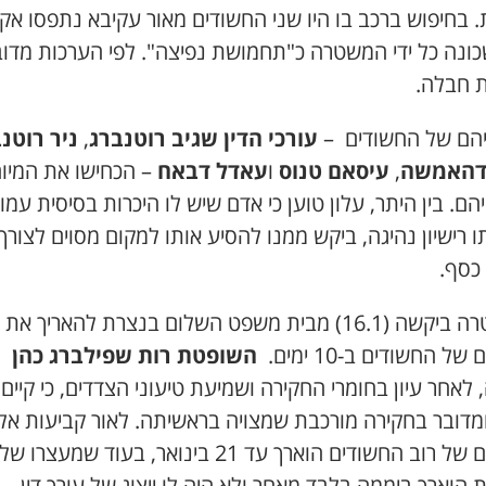
. בחיפוש ברכב בו היו שני החשודים מאור עקיבא נתפסו אק
כונה כל ידי המשטרה כ"תחמושת נפיצה". לפי הערכות מדוב
 חבלה.
יהם של החשודים –
עורכי הדין שגיב רוטנברג
,
ניר רוטנ
 דהאמשה
,
עיסאם טנוס
ו
עאדל דבאח
– הכחישו את המיו
ם. בין היתר, עלון טוען כי אדם שיש לו היכרות בסיסית עמו ו
 רישיון נהיגה, ביקש ממנו להסיע אותו למקום מסוים לצורך
 כסף.
המשטרה ביקשה (16.1) מבית משפט השלום בנצרת להאריך את
ל החשודים ב-10 ימים.
השופטת רות שפילברג כהן
לאחר עיון בחומרי החקירה ושמיעת טיעוני הצדדים, כי קיים
ומדובר בחקירה מורכבת שמצויה בראשיתה. לאור קביעות אלו
מעצרם של רוב החשודים הוארך עד 21 בינואר, בעוד שמעצרו של
 הוארך ביממה בלבד מאחר ולא היה לו ייצוג של עורך דין.