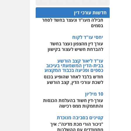
עו"ד מוחמד רחאל
פלילי
פשיעה חמורה
חפץ חשוד
0522508109
צווארון לבן
צבאי
מעצרים
חדשות עורכי דין
עצור בתיק ניסיון רצח קיבל
וחקירות
חבילה מעו"ד ונעצר בחשד לסחר
אחסון אתרים
0502228917
בסמים
מהירות
הגנה
גיבוי
תמיכה
שירותים מקצועיים
לעורכי דין
יחסי עו"ד לקוח
עו"ד מוחמד סביחאת
עורך דין מהצפון נעצר בחשד
פלילי
תעבורה
פשיעה
כלכלית
להברחת חשיש לעצור בקישון
מרכז התחלה חדשה
0525077716
אסירים
עבירות מין
עו"ד ליאור קצב הורשע
שירותים מקצועיים לעורכי
בבית-הדין המשמעתי בעיכוב
דין
כספים ופגיעה בכבוד המקצוע
עו"ד יניב זוסמן
חודש בלבד לאחר שהופיע בכנס
פלילי
כלכלי
פשיעה
0544500346
חמורה
מעצרים וחקירות
לשכת עורכי הדין, קצב הורשע
0525199949
10 מיליון
עורך-דין חשוד בהעלמת הכנסות
והתחמקות ממס רכישה
עו"ד אמיר נאטור
פלילי
פשיעה חמורה
קטינים בסביבה מנוכרת
צווארון לבן
מעצרים
"ניכור הורי מכת מדינה": איך
0543326767
מתמודדים עם ההשלכות