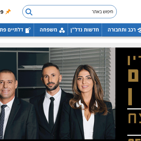
פו
רכב ותחבורה
חדשות נדל"ן
משפחה
דלתיים פת