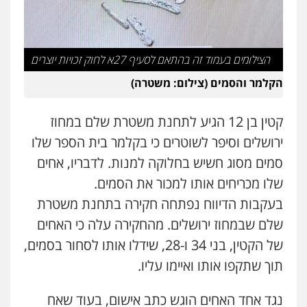
עו"ד שנהב אילון
עו"ד אלון ארז
פלילי
פשיעה חמורה
חקירות ומעצרים
נוער
עורכי דין לענייני אסירים
תעבורה
פלילי
צבאי
סמים
אלימות במשפחה
צווארון
לבן
0549475678
0507368203
הצילומים בעמוד זה בהתאם לסעיף 27א לחוק זכויות יוצרים
עו"ד אורנת קמרון
הקלמר והסמים (צילום: משטרה)
שחר לדובסקי, עו"ד
פלילי
תעבורה
עורכי דין לענייני אסירים
משפחה
נוער
פלילי
מעצרים וחקירות
עבירות המתה
עורכי
דין לענייני אסירים
קטין בן 12 הגיע לתחנת משטרת שלם במחוז
0505417090
0507913332
ירושלים וסיפר לשוטרים כי בקלמר בית הספר שלו
סמים מסוג חשיש בחלוקה למנות. לדבריו, אחים
שני אלגרבלי – משרד עורכי דין
עו"ד איהאב ג'לג'ולי
פלילי
עורכי דין לענייני אסירים
תעבורה
שלו מכריחים אותו למכור את הסמים.
פלילי
מעצרים וחקירות
עורכי דין לענייני
אסירים
0507120031
בעקבות הדיווח נפתחה חקירה בתחנת משטרת
0505216700
שלם שבמחוז ירושלים. מהחקירה עלה כי האחים
עו"ד אייל אביטל
של הקטין, בני 34 ו-28, שידלו אותו לסחור בסמים,
עו"ד שלומי שרון
פלילי
פשיעה חמורה
מעצרים וחקירות
תוך שתקפו אותו ואיימו עליו.
פלילי
צבאי
מעצרים וחקירות
0544712201
0547342002
נגד אחד האחים הוגש כתב אישום, בעוד שאח