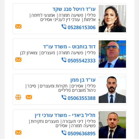
אסירים
עבירות מין
שירותים מקצועיים
עו"ד רויטל סבג שקד
לעורכי דין
פלילי
פשיעה חמורה
אמצעי לחימה
עו"ד ירון גיגי
0544500346
אלימות
עורכי דין לענייני אסירים
פלילי
צווארון לבן
מעצרים
הליכי הסגרה
0528615306
0522249087
מאיה בלום, עו"ס, טיפול ושיקום
טיפול בהתמכרויות
שירותים מקצועיים
לעורכי דין
דוד בוחבוט – משרד עו"ד
עו"ד רועי אטיאס
פלילי
פשיעה חמורה
מעצרים
צווארון לבן
0504062539
משפט פלילי
פשיעה חמורה
צווארון לבן
0505542333
525043999
עו"ד ד"ר אבי שקד
עבירות כלכליות
הלבנת הון
חילוטים
עו"ד בן ממן
עבירות פליליות
עו"ד אסף כהן
פלילי
אסירים
חקירות ומעצרים
סייבר
0544385337
ניהול משברים פליליים
פלילי
פשיעה חמורה
סמים והימורים
מעצרים וחקירות
0506355388
0526555488
איתי חקירות – שירותים לעורכי דין
חקירות פרטיות
חקירות כלכליות
חקירות
חליל ביאדי – משרד עורכי דין
אישות
איתורים
פלילי
דיני תעבורה
מעצרים וחקירות
משרד עורכי דין טאי שרקי
0537865001
פשיעה חמורה
אסירים
פלילי
אסירים
תעבורה
מרב"ד
0509636895
0547556464