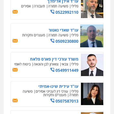
עו"ד אילן אלימלך
פלילי
פשיעה חמורה
תעבורה
אסירים
0522992110
עו"ד שאדי נאטור
פלילי
פשיעה חמורה
מעצרים וחקירות
0509230800
משרד עורכי דין פארס פלאח
פלילי
צבאי
צווארון לבן והונאה
ביטוח לאומי
0549911449
עו"ד עידית שינו-אמיתי
פלילי
עורכי דין לענייני אסירים
פשיעה
חמורה
מעצרים וחקירות
0507587013