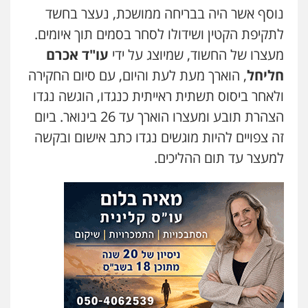
נוסף אשר היה בבריחה ממושכת, נעצר בחשד
עו"ד בועז קניג
עו"ד אלון קריטי
פלילי
משפחה
כלכלי
צבאי
לתקיפת הקטין ושידולו לסחר בסמים תוך איומים.
פלילי
כלכלי
אלימות
סמים
מעצרים
0507003001
מעצרו של החשוד, שמיוצג על ידי
עו"ד אכרם
0525544654
חליחל
, הוארך מעת לעת והיום, עם סיום החקירה
ויקי שמואל – משרד עו"ד
ולאחר ביסוס תשתית ראייתית כנגדו, הוגשה נגדו
מנשה, אלמוג – עורכי דין
פלילי
משפט פלילי
פלילי
עבירות תנועה
צווארון לבן
תעבורה
הצהרת תובע ומעצרו הוארך עד 26 בינואר. ביום
עורכי דין לענייני אסירים
מעצרים וחקירות
0528959600
זה צפויים להיות מוגשים נגדו כתב אישום ובקשה
0546470989
למעצר עד תום ההליכים.
קורל קרוז – עורך דין פלילי
עו"ד זוהר ארבל
משפט פלילי
פלילי
פשיעה חמורה
מעצרים וחקירות
קטינים
0545437431
0538788878
עו"ד עלי סעדי
עו"ד אסף דוק
פלילי
פשיעה חמורה
ליווי וייצוג בחקירות
ומעצרים
פלילי
עבירות מין
סמים והימורים
פשיעה
חמורה
חקירות ומעצרים
צווארון לבן והונאה
0508824984
0526885006