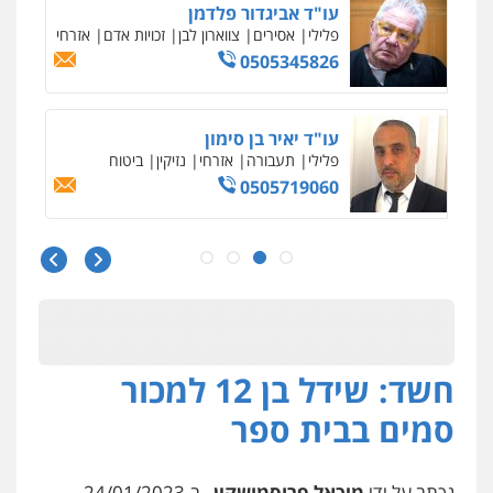
עו"ד אביגדור פלדמן
פלילי
אסירים
צווארון לבן
זכויות אדם
אזרחי
0505345826
עו"ד יאיר בן סימון
פלילי
תעבורה
אזרחי
נזיקין
ביטוח
0505719060
עו"ד נס בן נתן
פלילי
כלכלי
פשיעה חמורה
נוער
0505555110
חשד: שידל בן 12 למכור
עו"ד משה פלמור
פלילי
כלכלי
צווארון לבן
עורכי דין לענייני
סמים בבית ספר
אסירים
0549732303
נכתב על ידי
מיכאל פרוסמושקין
, ב-24/01/2023