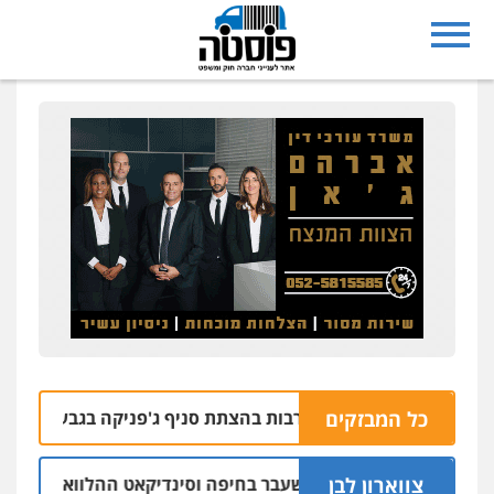
כל המבזקים
 נעצרו בחשד למעורבות בהצתת סניף ג'פניקה בגבעתיים
06.08 | 22:58
צווארון לבן
ישום: יו"ר ש"ס לשעבר בחיפה וסינדיקאט ההלוואות של משפחת 