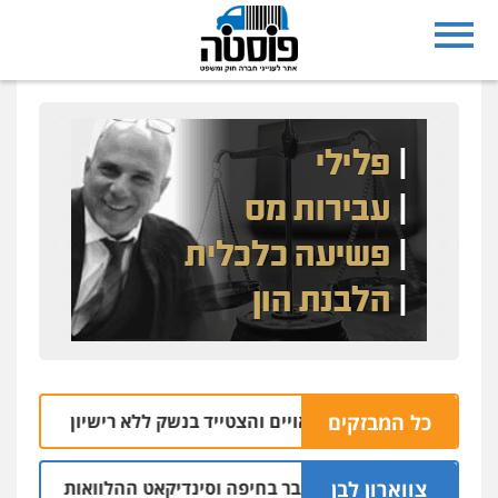
כל המבזקים
ובה מרמלה חש מאויים והצטייד בנשק ללא רישיון
06.08 | 20:43
צווארון לבן
שום: יו"ר ש"ס לשעבר בחיפה וסינדיקאט ההלוואות של משפחת הר