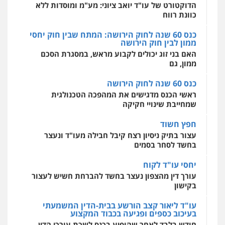
0507587013
מקצועיים לעורכי דין
הדוקטורט של עו"ד יואב ציוני: מע"מ ומוסדות ללא
עו"ד יניב זוסמן
כוונת רווח
פלילי
כלכלי
פשיעה חמורה
מעצרים
וחקירות
עו"ד אביגדור פלדמן
כנס 60 שנה לחוק הירושה: המתח שבין חוק יחסי
0525199949
ממון לבין חוק הירושה
פלילי
אסירים
צווארון לבן
זכויות אדם
אזרחי
מרכז התחלה חדשה
האם בני זוג יכולים לקבוע מראש, במסגרת הסכם
אסירים
עבירות מין
שירותים מקצועיים
0505345826
לעורכי דין
ממון, גם
עו"ד אמיר נאטור
0544500346
פלילי
פשיעה חמורה
צווארון לבן
מעצרים
כנס 60 שנה לחוק הירושה
עו"ד יאיר בן סימון
0543326767
ראשי הכנס מדגישים את המהפכה הטכנולגית
פלילי
תעבורה
אזרחי
נזיקין
ביטוח
שמחייבת שינויי חקיקה
0505719060
חפץ חשוד
עו"ד פאדי זועבי
פלילי
פשיעה חמורה
סמים
עורכי דין לענייני
עצור בתיק ניסיון רצח קיבל חבילה מעו"ד ונעצר
אסירים
תעבורה
בחשד לסחר בסמים
עו"ד נס בן נתן
0506984757
פלילי
כלכלי
פשיעה חמורה
נוער
יחסי עו"ד לקוח
0505555110
עורך דין מהצפון נעצר בחשד להברחת חשיש לעצור
עו"ד אתנה אדרי
בקישון
פשיעה חמורה
כלכלי
פלילי
מעצרים
וחקירות
עורכי דין לענייני אסירים
עו"ד משה פלמור
עו"ד ליאור קצב הורשע בבית-הדין המשמעתי
0502181995
פלילי
כלכלי
צווארון לבן
עורכי דין לענייני
בעיכוב כספים ופגיעה בכבוד המקצוע
אסירים
חודש בלבד לאחר שהופיע בכנס לשכת עורכי הדין,