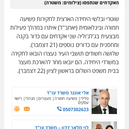
משפט פלילי
האקדחים שנתפסו (צילומים: משטרה)
עו"ד אלון ארז
0545437431
פלילי
צבאי
סמים
אלימות במשפחה
צווארון
לבן
שוטרי ובלשי היחידה הארצית לחקירות פשיעה
0507368203
חמורה ובינלאומית (יאחב"ל) איתרו במהלך פעילות
עו"ד עלי סעדי
פלילי
פשיעה חמורה
ליווי וייצוג בחקירות
מבצעית בג'לג'וליה שני אקדחים עם כדור בקנה
ומעצרים
שחר לדובסקי, עו"ד
0508824984
ומחסנית עם כדורים נוספים (21 דצמבר).
פלילי
מעצרים וחקירות
עבירות המתה
עורכי
דין לענייני אסירים
שלושה חשודים תושבי העיר נעצרו הובאו לחקירה
0507913332
עו"ד שגיא אקו
במשרדי היחידה. הם יובאו מחר להארכת מעצר
פלילי
מעצרים וחקירות
סמים
עבירות מין
עורכי דין לענייני אסירים
בבית משפט השלום בראשון לציון (22 דצמבר).
עו"ד איהאב ג'לג'ולי
0525279829
פלילי
מעצרים וחקירות
עורכי דין לענייני
אסירים
0505216700
אלי אונגר משרד עו"ד
פלילי
פשיעה חמורה
מעצרים
מנהלי
רישוי
עסקים
עו"ד שלומי שרון
0507302623
פלילי
צבאי
מעצרים וחקירות
ניר קידר – צלם
צילום עורכי דין
שירותים מקצועיים לעורכי
0547342002
דין
לוי מלאך דדון – משרד עו"ד