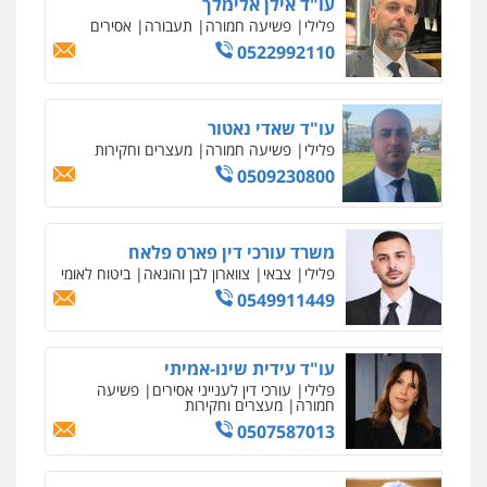
עו"ד אילן אלימלך
פלילי
פשיעה חמורה
תעבורה
אסירים
0522992110
עו"ד שאדי נאטור
פלילי
פשיעה חמורה
מעצרים וחקירות
0509230800
משרד עורכי דין פארס פלאח
פלילי
צבאי
צווארון לבן והונאה
ביטוח לאומי
0549911449
עו"ד עידית שינו-אמיתי
פלילי
עורכי דין לענייני אסירים
פשיעה
חמורה
מעצרים וחקירות
0507587013