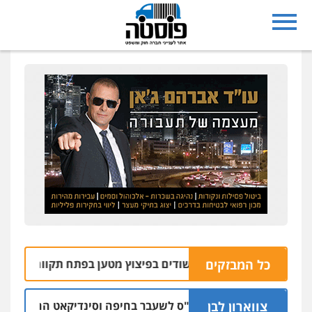
כל המבזקים
רה ושחררה שני חשודים בפיצוץ מטען בפתח תקווה
06.08 | 09:06
צווארון לבן
כתב אישום: יו"ר ש"ס לשעבר בחיפה וסינדיקאט ההלוואות של מ