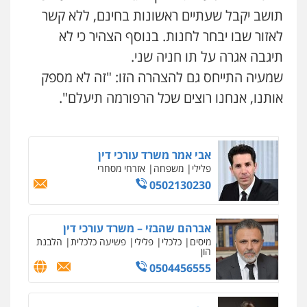
כלכלי
הלבנת הון
חילוט
ייעוץ לעורכי דין
תושב יקבל שעתיים ראשונות בחינם, ללא קשר
0507061374
לאזור שבו יבחר לחנות. בנוסף הצהיר כי לא
תיגבה אגרה על תו חניה שני.
מצגר ושות', חברת עורכי דין
שמעיה התייחס גם להצהרה הזו: "זה לא מספק
נדל"ן / עסקים
משפחה
תעבורה
כלכלי
הוצאה לפועל
אותנו, אנחנו רוצים שכל הרפורמה תיעלם".
0545402829
אבי אמר משרד עורכי דין
פלילי
משפחה
אזרחי מסחרי
0502130230
ניר קידר – צלם
צילום עורכי דין
שירותים מקצועיים לעורכי
דין
אברהם שהבזי – משרד עורכי דין
0504578527
מיסים
כלכלי
פלילי
פשיעה כלכלית
הלבנת
הון
0504456555
רונן הלל – מוניטין
מחיקת כתבות מגוגל ודחיקת אזכורים
שליליים
שירותים מקצועיים לעורכי דין