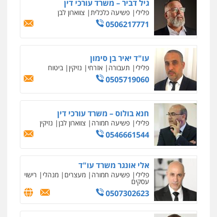
גיל דביר – משרד עורכי דין
0522508109
פלילי
פשיעה כלכלית
צווארון לבן
0506217771
אחסון אתרים
מהירות
הגנה
גיבוי
תמיכה
שירותים
מקצועיים לעורכי דין
עו"ד יאיר בן סימון
פלילי
תעבורה
אזרחי
נזיקין
ביטוח
0505719060
מרכז התחלה חדשה
אסירים
עבירות מין
שירותים מקצועיים
לעורכי דין
חנא בולוס – משרד עורכי דין
0544500346
פלילי
פשיעה חמורה
צווארון לבן
נזיקין
0546661544
מאיה בלום, עו"ס, טיפול ושיקום
טיפול בהתמכרויות
שירותים מקצועיים
לעורכי דין
אלי אונגר משרד עו"ד
0504062539
פלילי
פשיעה חמורה
מעצרים
מנהלי
רישוי
עסקים
0507302623
עו"ד ד"ר אבי שקד
עבירות כלכליות
הלבנת הון
חילוטים
עבירות פליליות