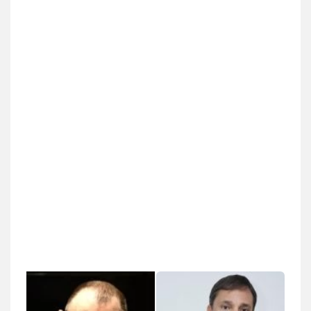
עו"ד ד"ר איתן פינקלשטיין