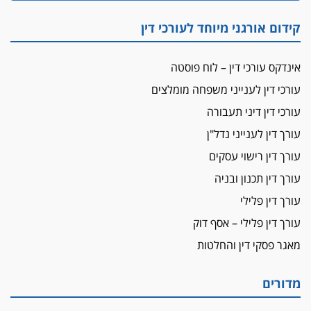
"הבמות של קפלן" לחמאס
קידום אורגני מיוחד לעורכי דין
מאסר לעורך הדין
מאסר בפועל לעו"ד מהצפון שהגיש תביעות
אינדקס עורכי דין – לוח פוסטה
פיקטיביות בשם פלסטינים
עורכי דין לענייני משפחה מומלצים
על המידתיות
ביה"ד המשמעתי ביטל השעיה לצמיתות של
עורכי דין דיני תעבורה
עורכת-דין שהביעה שמחה ב-7 באוקטובר
עורך דין לענייני נדל"ן
אשם
עורך דין רישוי עסקים
עו"ד הלל בבייב הורשע בהונאת עשרות לקוחות,
עורך דין תכנון ובניה
ההסדר: 7-9 שנות מאסר
עורך דין פלילי
דין ומקרקעין
עורך דין פלילי – אסף דוק
עורך דין ברמת השרון נחקר בחשד למרמה בעסקת
נדל"ן
מאגר פסקי דין והחלטות
"אני מכינה 5-6 ג'וינטים ביום"
תובעת משטרתית פוטרה בחשד לעישון סמים
מדורים
שנחשף בפעילות בלשים בטלגרם