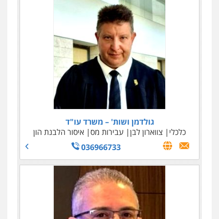
גולדמן ושות' – משרד עו"ד
כלכלי
צווארון לבן
עבירות מס
איסור הלבנת הון
036966733