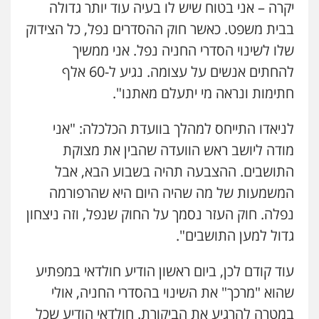
יקרה – אני בטוח שיש לו בעיה עוד יותר גדולה
פלילי
פשיעה כלכלית
צווארון לבן
0506217771
בבית משפט. כאשר חוק ההסדרים נפל, כל הצידוק
שלו לשינוי הסדרי החניה נפל. אני ממשיך
להחתים אנשים על עצומה. נגיע ל-60 אלף
עו"ד יאיר בן סימון
פלילי
תעבורה
אזרחי
נזיקין
ביטוח
חתימות ונראה מי יתעלם מאתנו".
0505719060
לניאדו התייחס למהלך בוועדת הכלכלה: "אני
מודה ליושב ראש הוועדה שהבין את מצוקת
חנא בולוס – משרד עורכי דין
התושבים. ההצבעה תהיה בשבוע הבא, אבל
פלילי
פשיעה חמורה
צווארון לבן
נזיקין
0546661544
המשמעות של מה שהיה היום היא שהרפורמה
נפלה. חוק העזר נסמך על החוק שנפל, וזה ניצחון
אלי אונגר משרד עו"ד
גדול למען התושבים".
פלילי
פשיעה חמורה
מעצרים
מנהלי
רישוי
עסקים
עוד קודם לכן, ביום ראשון הודיע חולדאי במפתיע
0507302623
שהוא "מרכך" את השינוי בהסדרי החניה, אולי
במטרה להרגיע את הביקורת. חולדאי הודיע שכל
עו"ד ד"ר איתן פינקלשטיין