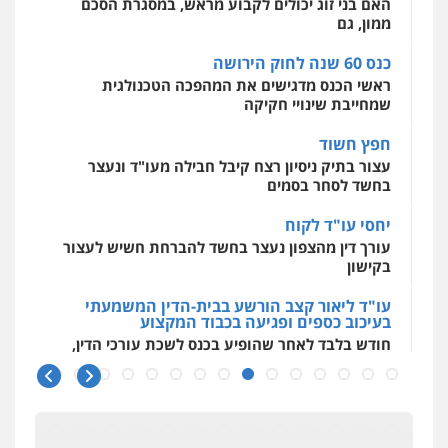
האם בני זוג יכולים לקבוע מראש, במסגרת הסכם
אסירים
עבירות מין
שירותים מקצועיים
לעורכי דין
ממון, גם
0544500346
כנס 60 שנה לחוק הירושה
ראשי הכנס מדגישים את המהפכה הטכנולגית
שמחייבת שינויי חקיקה
חפץ חשוד
עצור בתיק ניסיון רצח קיבל חבילה מעו"ד ונעצר
בחשד לסחר בסמים
יחסי עו"ד לקוח
עורך דין מהצפון נעצר בחשד להברחת חשיש לעצור
בקישון
עו"ד ליאור קצב הורשע בבית-הדין המשמעתי
בעיכוב כספים ופגיעה בכבוד המקצוע
חודש בלבד לאחר שהופיע בכנס לשכת עורכי הדין,
קצב הורשע
10 מיליון
עורך-דין חשוד בהעלמת הכנסות והתחמקות ממס
רכישה