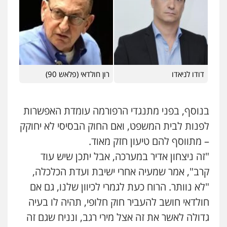
כלכלי
הלבנת הון
חילוט
ייעוץ לעורכי דין
0507061374
מצגר ושות', חברת עורכי דין
נדל"ן / עסקים
משפחה
תעבורה
כלכלי
הוצאה לפועל
דודו לניאדו
0545402829
רון חולדאי (פלאש 90)
אבי אמר משרד עורכי דין
בנוסף, בפני מתנגדי הרפורמה עומדת האפשרות
פלילי
משפחה
אזרחי מסחרי
לפנות לבית המשפט, ואם החוק הבסיסי לא יחוקק
0502130230
– מתווסף להם טיעון חזק מאוד.
"זה ניצחון אדיר במערכה, אבל יתכן שיש עוד
אברהם שהבזי – משרד עורכי דין
קרב", אמר שמעיה אחרי ישיבת ועדת הכלכלה,
מיסים
כלכלי
פלילי
פשיעה כלכלית
הלבנת
הון
"לא נוותר. הרוח כעת לגמרי לכיוון שלנו, גם אם
0504456555
חולדאי חושב להעביר חוק חלופי, תהיה לו בעיה
גדולה לאשר את זה אצל מירי רגב, ונניח שגם זה
גיל דביר – משרד עורכי דין