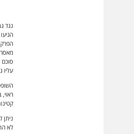
נגד גב
הגיעו 
הפרקל
מאסר, 
סוכם כ
עליו ג
השופט
ראוי, 
קטינות
ניתן ל
לא הת