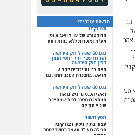
מע"מ ומוסדות ללא כוונת רווח
שירותים מקצועיים לעורכי
דין
כנס 60 שנה לחוק הירושה:
המתח שבין חוק יחסי ממון
0522508109
ובב
חדשות עורכי דין
לבין חוק הירושה
ל
האם בני זוג יכולים לקבוע
אחסון אתרים
מראש, במסגרת הסכם ממון, גם
מהירות
הגנה
גיבוי
 אמר
תמיכה
שירותים מקצועיים
לעורכי דין
כנס 60 שנה לחוק הירושה
…
ראשי הכנס מדגישים את
?
המהפכה הטכנולגית שמחייבת
מרכז התחלה חדשה
שינויי חקיקה
קבל
אסירים
עבירות מין
שירותים מקצועיים לעורכי
חפץ חשוד
דין
עצור בתיק ניסיון רצח קיבל
א טען
חבילה מעו"ד ונעצר בחשד לסחר
0544500346
בסמים
טרה
יחסי עו"ד לקוח
עורך דין מהצפון נעצר בחשד
להברחת חשיש לעצור בקישון
עו"ד ליאור קצב הורשע