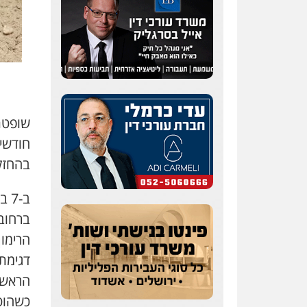
שופטת
חודשי
בהחזק
ב-
הרימו
דגימת 
הראשונ
כשהוטח