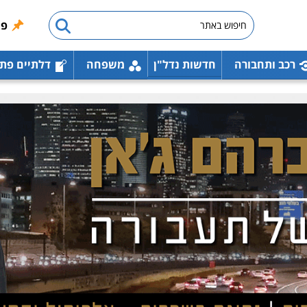
פו
רכב ותחבורה
חדשות נדל"ן
משפחה
דלתיים פת