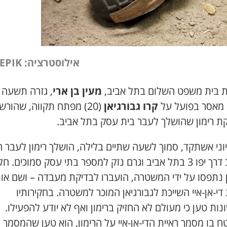
אילוסטרציה: FREEPIK
 בית משפט השלום בתל אביב,
מעין בן ארי
, גזרה תשעה
 מאסר בפועל על
קרו גבורגיאן
(20) מפתח תקווה, שהורש
ת רימון שהושלך לעבר בית עסק בתל אביב.
7 ביוני אשתקד, סמוך לשעה שתיים בלילה, הושלך רימון לעבר 
ברחוב דרך יפו 3 בתל אביב וגרם נזק למספר בתי עסק סמוכים. ח
ן נתפסו על ידי המשטרה, הועברו לבדיקת מעבדה – ושם או
די-אן-איי השייכת לגבורגיאן המוכר למשטרה. בחקירותיו
ות טען כי מעולם לא החזיק ברימון ואף לא יודע להפעילו.
 בו מסמך ראיית הדי-אן-איי על הרימון, הוא טען שהמסמך מ