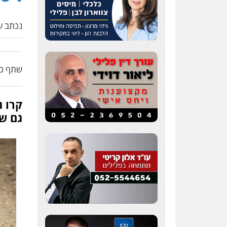
נכתב על
שתף כת
קרו ג
גם שע