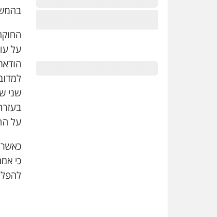
בהמשך
החוקרי
על עו
הודאה
למדובב
שני שו
בעזרת
על הת
כאשר ה
כי אמ
להפליל