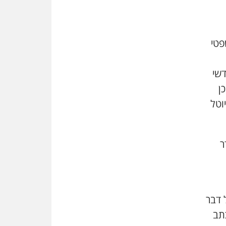
משרות אמון
יו"ר מחוז ת"א משבץ עובדות
שלו למינוי דייני בית הדין
למשמעת
פטי
האופנוע חזר הביתה
עו"ד גיל פרידמן והרפתקאות
שי
אופנוע השטח שלו
ן
הזכות לטנף
וטל
זוכה עורך-דין שהשווה את ברק
לסינוואר ואת "הבמות של קפלן"
לחמאס
ר
מאסר לעורך הדין
מאסר בפועל לעו"ד מהצפון
שהגיש תביעות פיקטיביות בשם
פלסטינים
ל דבר
על המידתיות
ביה"ד המשמעתי ביטל השעיה
תב
לצמיתות של עורכת-דין שהביעה