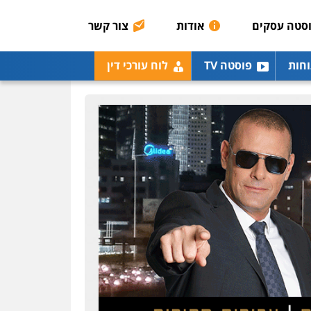
רונן הלל – מוניטין
מחיקת כתבות מגוגל
סטה עסקים
אודות
צור קשר
ודחיקת אזכורים שליליים
שירותים מקצועיים לעורכי
דין
וחות
פוסטה TV
לוח עורכי דין
0522508109
אחסון אתרים
מהירות
הגנה
גיבוי
תמיכה
שירותים מקצועיים
לעורכי דין
מרכז התחלה חדשה
אסירים
עבירות מין
שירותים מקצועיים לעורכי
דין
0544500346
מאיה בלום, עו"ס,
טיפול ושיקום
טיפול בהתמכרויות
שירותים מקצועיים לעורכי