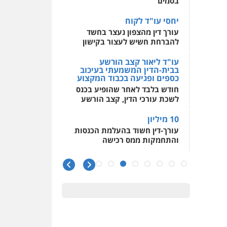
בבית-הדין המשמעתי בעיכוב
כספים ופגיעה בכבוד המקצוע
חודש בלבד לאחר שהופיע בכנס
לשכת עורכי הדין, קצב הורשע
10 מיליון
עורך-דין חשוד בהעלמת הכנסות
והתחמקות ממס רכישה
קטינים בסביבה מנוכרת
"ניכור הורי מכת מדינה": איך
מתמודדים עם ההשלכות
ההרסניות של התופעה?
אלה המינויים
הוועדה לבחירת שופטים בחרה
26 שופטים ורשמים נוספים
ראו הוזהרתם
הפרקליטות מקדמת הפללת
עורכי דין "קונסילייריז" בחוק
המאבק בארגוני פשיעה