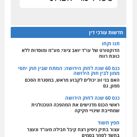
כנס תובענות ייצוגיות: "בעקבות ה-AI התפתח טרנד
0502228917
חמורה
חקירות ומעצרים
צווארון לבן והונאה
רונן הלל – מוניטין
תביעות הגנת הפרטיות"
מחיקת כתבות מגוגל ודחיקת אזכורים
0526885006
שליליים
שירותים מקצועיים לעורכי דין
מחוז מרכז לפני הכנסת
עו"ד מוחמד סביחאת
0522508109
כנס תביעות ייצוגיות: הדילמה בין זכויות צרכנים
פלילי
תעבורה
פשיעה כלכלית
להגנה על עסקים קטנים
חדשות עורכי דין
0525077716
אחסון אתרים
תנו וקחו
מהירות
הגנה
גיבוי
תמיכה
שירותים
מקצועיים לעורכי דין
הדוקטורט של עו"ד יואב ציוני: מע"מ ומוסדות ללא
עו"ד יניב זוסמן
כוונת רווח
פלילי
כלכלי
פשיעה חמורה
מעצרים
וחקירות
כנס 60 שנה לחוק הירושה: המתח שבין חוק יחסי
0525199949
ממון לבין חוק הירושה
מרכז התחלה חדשה
האם בני זוג יכולים לקבוע מראש, במסגרת הסכם
אסירים
עבירות מין
שירותים מקצועיים
לעורכי דין
ממון, גם
עו"ד אמיר נאטור
0544500346
פלילי
פשיעה חמורה
צווארון לבן
מעצרים
כנס 60 שנה לחוק הירושה
0543326767
ראשי הכנס מדגישים את המהפכה הטכנולגית
שמחייבת שינויי חקיקה
חפץ חשוד
עו"ד פאדי זועבי
פלילי
פשיעה חמורה
סמים
עורכי דין לענייני
עצור בתיק ניסיון רצח קיבל חבילה מעו"ד ונעצר
אסירים
תעבורה
בחשד לסחר בסמים