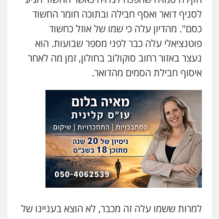
לסניף דואר ואסף חבילה ובתוכה חומר החשוד
עו"ד אלון קריטי
כסם". מהדיון עלה כי שמו של אוזל כחשוד
פלילי
כלכלי
אלימות
סמים
מעצרים
0525544654
פוטנציאלי עלה כבר לפני מספר שבועות. הוא
נעצר באזור רחוב סוקולוב בחולון, זמן מה לאחר
מנשה, אלמוג – עורכי דין
איסוף חבילת הסמים מהדואר.
פלילי
עבירות תנועה
צווארון לבן
תעבורה
עורכי דין לענייני אסירים
מעצרים וחקירות
0546470989
עו"ד זוהר ארבל
פלילי
פשיעה חמורה
מעצרים וחקירות
קטינים
0538788878
עו"ד אסף דוק
פלילי
עבירות מין
סמים והימורים
פשיעה
חמורה
חקירות ומעצרים
צווארון לבן והונאה
למרות ששמו עלה זה מכבר, לא הוצא בעניינו של
0526885006