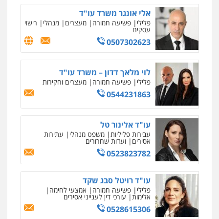
0507587013
אלי אונגר משרד עו"ד
פלילי
פשיעה חמורה
מעצרים
מנהלי
רישוי
עסקים
עו"ד אביגדור פלדמן
0507302623
פלילי
אסירים
צווארון לבן
זכויות אדם
אזרחי
ניר קידר – צלם
0505345826
צילום עורכי דין
שירותים מקצועיים לעורכי
דין
לוי מלאך דדון – משרד עו"ד
0504578527
פלילי
פשיעה חמורה
מעצרים וחקירות
עו"ד יאיר בן סימון
0544231863
פלילי
תעבורה
אזרחי
נזיקין
ביטוח
רונן הלל – מוניטין
0505719060
מחיקת כתבות מגוגל ודחיקת אזכורים
שליליים
שירותים מקצועיים לעורכי דין
עו"ד אלינור טל
0522508109
עבירות פליליות
משפט מנהלי
עתירות
אסירים
ועדות שחרורים
עו"ד נס בן נתן
0523823782
פלילי
כלכלי
פשיעה חמורה
נוער
אחסון אתרים
0505555110
מהירות
הגנה
גיבוי
תמיכה
שירותים
מקצועיים לעורכי דין
עו"ד רויטל סבג שקד
פלילי
פשיעה חמורה
אמצעי לחימה
עו"ד משה פלמור
אלימות
עורכי דין לענייני אסירים
פלילי
כלכלי
צווארון לבן
עורכי דין לענייני
0528615306
אסירים
מרכז התחלה חדשה