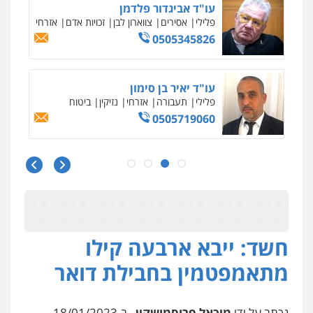
עו"ד אביגדור פלדמן
פלילי
אסירים
צווארון לבן
זכויות אדם
אזרחי
0505345826
עו"ד יאיר בן סימון
פלילי
תעבורה
אזרחי
נזיקין
ביטוח
0505719060
עו"ד נס בן נתן
פלילי
כלכלי
פשיעה חמורה
נוער
0505555110
חשד: ייבא ארבעה קילו
עו"ד משה פלמור
פלילי
כלכלי
צווארון לבן
עורכי דין לענייני
מתאמפטמין בחבילת דואר
אסירים
0549732303
נכתב על ידי
מיכאל פרוסמושקין
, ב-18/01/2023