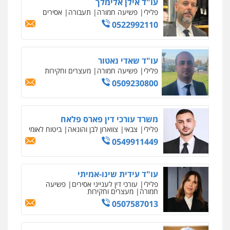
עו"ד אילן אלימלך
פלילי
פשיעה חמורה
תעבורה
אסירים
0522992110
עו"ד שאדי נאטור
פלילי
פשיעה חמורה
מעצרים וחקירות
0509230800
משרד עורכי דין פארס פלאח
פלילי
צבאי
צווארון לבן והונאה
ביטוח לאומי
0549911449
עו"ד עידית שינו-אמיתי
פלילי
עורכי דין לענייני אסירים
פשיעה
חמורה
מעצרים וחקירות
0507587013