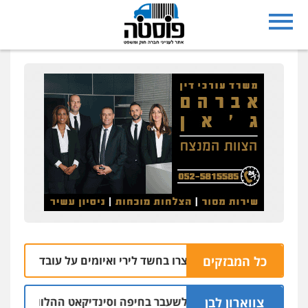
כל המבזקים
ל שבע: שניים נעצרו בחשד לירי ואיומים על עובדי חברת חשמל
צווארון לבן
 אישום: יו"ר ש"ס לשעבר בחיפה וסינדיקאט ההלוואות של משפחת