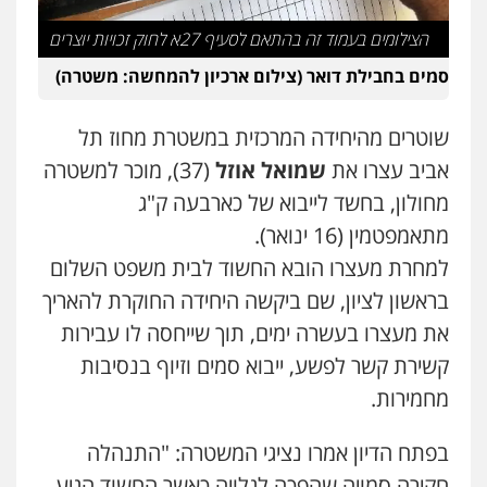
עו"ד אלון ארז
הצילומים בעמוד זה בהתאם לסעיף 27א לחוק זכויות יוצרים
פלילי
צבאי
סמים
אלימות במשפחה
צווארון
לבן
סמים בחבילת דואר (צילום ארכיון להמחשה: משטרה)
0507368203
שוטרים מהיחידה המרכזית במשטרת מחוז תל
שחר לדובסקי, עו"ד
אביב עצרו את
שמואל אוזל
(37), מוכר למשטרה
פלילי
מעצרים וחקירות
עבירות המתה
עורכי
דין לענייני אסירים
מחולון, בחשד לייבוא של כארבעה ק"ג
0507913332
מתאמפטמין (16 ינואר).
למחרת מעצרו הובא החשוד לבית משפט השלום
עו"ד איהאב ג'לג'ולי
פלילי
מעצרים וחקירות
עורכי דין לענייני
בראשון לציון, שם ביקשה היחידה החוקרת להאריך
אסירים
את מעצרו בעשרה ימים, תוך שייחסה לו עבירות
0505216700
קשירת קשר לפשע, ייבוא סמים וזיוף בנסיבות
מחמירות.
עו"ד שלומי שרון
פלילי
צבאי
מעצרים וחקירות
בפתח הדיון אמרו נציגי המשטרה: "התנהלה
0547342002
חקירה סמויה שהפכה לגלויה כאשר החשוד הגיע