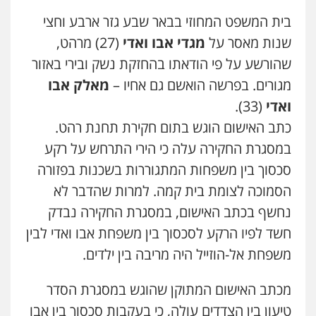
סלימאן אבו שעירה – משרד עורכי דין
פלילי
בטחוני
צבאי
נזיקין
בית המשפט המחוזי בבאר שבע גזר ארבע וחצי
0547780927
שנות מאסר על
מגדי אבו ואדי
(27) מרהט,
שהורשע על פי הודאתו בהחזקת נשק ובירי באזור
עו"ד אסף גונן
מגורים. בפרשה הואשם גם אחיו –
מאלק אבו
פלילי
פשע חמור
תעבורה
צבא
מעצרים
וחקירות
ואדי
(33).
0542255161
כתב האישום הוגש בתום חקירת תחנת רהט.
במסגרת החקירה עלה כי הירי התרחש על רקע
גל דהן – משרד עורך דין פלילי
סכסוך בין משפחות המתגוררות בשכנות בפזורה
פלילי
פשיעה חמורה
סמים
מעצרים
וחקירות
הסמוכה לצומת בית קמה. למרות שהדבר לא
0544723840
נחשף בכתב האישום, במסגרת החקירה נבדק
חשד לפיו הרקע לסכסוך בין משפחת אבו ואדי לבין
עו"ד ראוף נג'אר
משפחת אל-הוזייל היה מריבה בין ילדים.
פלילי
עורכי דין לענייני אסירים
מעצרים
סמים
רכוש
0548009246
מכתב האישום המתוקן שהוגש במסגרת הסדר
טיעון בין הצדדים עולה, כי בעקבות סכסוך בין אבו