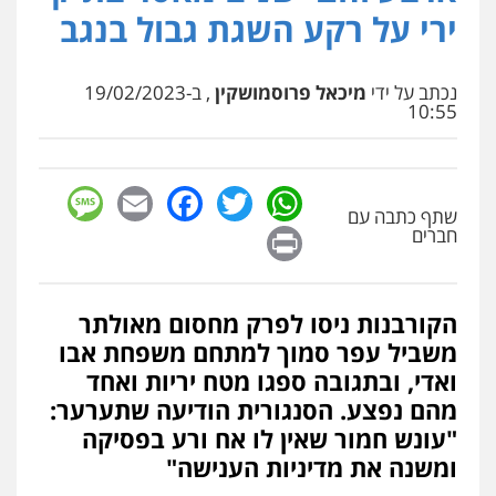
פלילי
כלכלי
אלימות
סמים
מעצרים
ירי על רקע השגת גבול בנגב
0525544654
נכתב על ידי
מיכאל פרוסמושקין
, ב-19/02/2023
עו"ד זוהר ארבל
10:55
פלילי
פשיעה חמורה
מעצרים וחקירות
קטינים
0538788878
sage
Facebook
Email
WhatsApp
Twitter
שתף כתבה עם
Print
עו"ד שלי גורביץ – לוי
חברים
משפט פלילי
פשיעה חמורה
מעצרים
וחקירות
צבאי
תעבורה
0544218336
הקורבנות ניסו לפרק מחסום מאולתר
משביל עפר סמוך למתחם משפחת אבו
משרד עורכי דין חן ברוך
ואדי, ובתגובה ספגו מטח יריות ואחד
פלילי
דיני תעבורה
מעצרים וחקירות
מהם נפצע. הסנגורית הודיעה שתערער:
0505078733
"עונש חמור שאין לו אח ורע בפסיקה
ומשנה את מדיניות הענישה"
משרד עורכי דין טאי שרקי