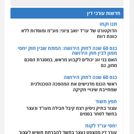
עו"ד דרוויש נאשף
הדוקטורט של עו"ד יואב ציוני: מע"מ ומוסדות ללא
כוונת רווח
פלילי
פשיעה חמורה
זכויות אדם
חדשות עורכי דין
0527448141
כנס 60 שנה לחוק הירושה: המתח שבין חוק יחסי
מרכז התחלה חדשה
ממון לבין חוק הירושה
אסירים
עבירות מין
שירותים מקצועיים
לעורכי דין
האם בני זוג יכולים לקבוע מראש, במסגרת הסכם
חליל ביאדי – משרד עורכי דין
ממון, גם
0544500346
פלילי
דיני תעבורה
מעצרים וחקירות
פשיעה חמורה
אסירים
כנס 60 שנה לחוק הירושה
0509636895
מאיה בלום, עו"ס, טיפול ושיקום
ראשי הכנס מדגישים את המהפכה הטכנולגית
טיפול בהתמכרויות
שירותים מקצועיים
שמחייבת שינויי חקיקה
לעורכי דין
עו"ד איהאב זבידאת
0504062539
חפץ חשוד
פלילי
פשיעה חמורה
ארגוני פשע
עבירות
המתה
עבירות מין
עצור בתיק ניסיון רצח קיבל חבילה מעו"ד ונעצר
בחשד לסחר בסמים
0509930581
עו"ד ד"ר אבי שקד
עבירות כלכליות
הלבנת הון
חילוטים
יחסי עו"ד לקוח
עבירות פליליות
עורך דין מהצפון נעצר בחשד להברחת חשיש לעצור
עו"ד יפעת שוורץ סיל
0544385337
בקישון
פלילי
תעבורה
0523379525
עו"ד ליאור קצב הורשע בבית-הדין המשמעתי
איתי חקירות – שירותים לעורכי דין
בעיכוב כספים ופגיעה בכבוד המקצוע
חקירות פרטיות
חקירות כלכליות
חקירות
חודש בלבד לאחר שהופיע בכנס לשכת עורכי הדין,
אישות
איתורים