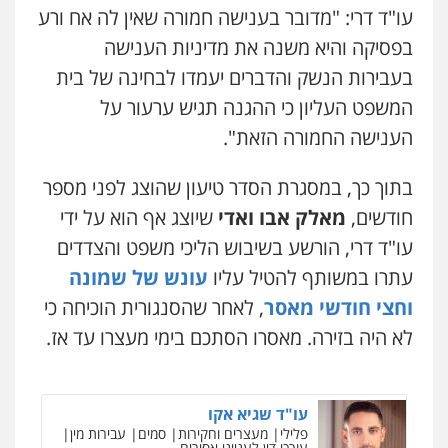
0528959600
עו"ד דרי: "מדובר בענישה חמורה שאין לה אח ורע
בפסיקה והיא משנה את מדיניות הענישה
בעבירות הנשק והדברים יעמדו לבחינה של בית
קורל קרוז – עורך דין פלילי
משפט פלילי
המשפט העליון כי ההגנה תגיש ערעור על
0545437431
הענישה החמורה הזאת".
בתוך כך, במסגרת הסדר טיעון שהוצג לפני מספר
עו"ד עלי סעדי
פלילי
פשיעה חמורה
ליווי וייצוג בחקירות
חודשים,
מאלק אבו ואדי
שיוצג אף הוא על ידי
ומעצרים
0508824984
עו"ד דרי, הורשע בשיבוש הליכי משפט והצדדים
עתרו במשותף להטיל עליו
עונש של שמונה
עו"ד תומר בנישתי
וחצי חודשי מאסר
, לאחר שהסנגורית הוכיחה כי
פלילי
מעצרים וחקירות
צווארון לבן
פשיעה
חמורה
לא היה בזירה. מאסרו הסתכם בימי מעצרו עד אז.
0546657865
עו"ד שגיא אקו
פלילי
מעצרים וחקירות
סמים
עבירות מין
עורכי דין לענייני אסירים