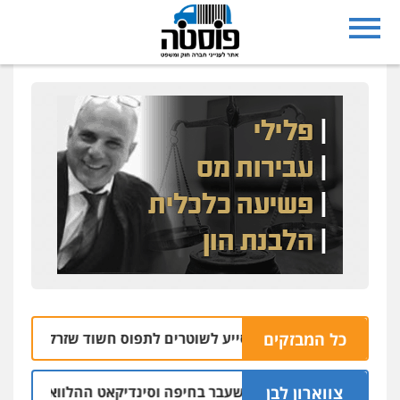
כל המבזקים
רחפן משטרתי מסייע לשוטרים לתפוס חשוד שזרק אקדח בנצרת
צווארון לבן
שום: יו"ר ש"ס לשעבר בחיפה וסינדיקאט ההלוואות של משפחת הר