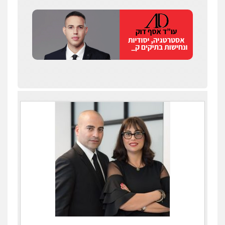
עדי כרמלי – חברת עו"ד
פלילי
כלכלי
עורכי דין לענייני אסירים
0525060666
גיא זהבי משרד עורכי דין
פלילי
משפחה
503456449
עו"ד איהאב ג'לג'ולי
פלילי
מעצרים וחקירות
עורכי דין לענייני
אסירים