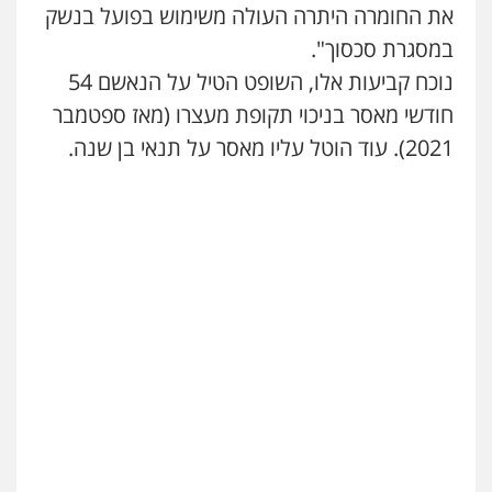
את החומרה היתרה העולה משימוש בפועל בנשק
במסגרת סכסוך".
נוכח קביעות אלו, השופט הטיל על הנאשם 54
חודשי מאסר בניכוי תקופת מעצרו (מאז ספטמבר
2021). עוד הוטל עליו מאסר על תנאי בן שנה.
שני אלגרבלי – משרד עורכי דין
פלילי
עורכי דין לענייני אסירים
תעבורה
0507120031
עו"ד אייל אביטל
פלילי
פשיעה חמורה
מעצרים וחקירות
0544712201
עו"ד רונן בנדל
משפט פלילי
פשיעה חמורה
פלילי