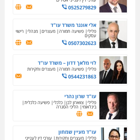
0525279829
אלי אונגר משרד עו"ד
פלילי
פשיעה חמורה
מעצרים
מנהלי
רישוי
עסקים
0507302623
לוי מלאך דדון – משרד עו"ד
פלילי
פשיעה חמורה
מעצרים וחקירות
0544231863
עו"ד שרון נהרי
פלילי
צווארון לבן
כלכלי
פשיעה כלכלית
בינלאומי
הליכי הסגרה
עו"ד מעיין שמחון
פלילי
מעצרים וחקירות
עורכי דין לענייני