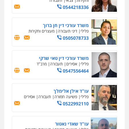
וחקירות
0542255161
גל דהן – משרד עורך דין פלילי
פלילי
פשיעה חמורה
סמים
מעצרים
וחקירות
0544723840
עו"ד ראוף נג'אר
פלילי
עורכי דין לענייני אסירים
מעצרים
סמים
רכוש
0548009246
עדי כרמלי – חברת עו"ד
פלילי
כלכלי
עורכי דין לענייני אסירים
0525060666
גיא זהבי משרד עורכי דין