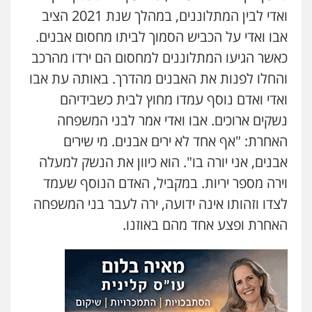
עדי כרמלי – חברת עו"ד
ואדי לבין המתלוננים, במהלך שנת 2021 הציב
פלילי
כלכלי
עורכי דין לענייני אסירים
אבו ואדי על הכביש הסמוך לביתו מחסום אבנים.
0525060666
כאשר הגיעו המתלוננים למחסום הם ירדו מהרכב
והחלו לפנות את האבנים מהדרך. באותה עת אבו
גיא זהבי משרד עורכי דין
ואדי ואדם נוסף עמדו מחוץ לבית כשבידיהם
פלילי
משפחה
נשקים ארוכים. אבו ואדי אמר לבני המשפחה
503456449
האחרת: "אף אחד לא ירים אבנים. מי שירים
אבנים, אני יורה בו". הוא כיוון את הנשק למעלה
עו"ד איהאב ג'לג'ולי
פלילי
מעצרים וחקירות
עורכי דין לענייני
וירה מספר יריות. במקביל, האדם הנוסף שעמד
אסירים
לצדו וזהותו אינה ידועה, ירה לעבר בני המשפחה
0505216700
האחרת ופצע אחד מהם באוזנו.
אייל בן שושן, עורך דין פלילי
פלילי
מעצרים וחקירות
פשיעה חמורה
נוער
רישום פלילי
0522763105