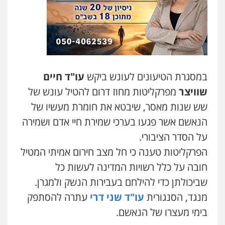
עו"ד שלומי שרון
פלילי
צבאי
מעצרים וחקירות
0547342002
עו"ד אלון קריטי
במסגרת הטיעונים לעונש ביקש
עו"ד חיים
פלילי
כלכלי
אלימות
סמים
מעצרים
שוויצר
מפרקליטות מחוז דרום להטיל עונש של
0525544654
שש שנות מאסר, שיבטא את חומרת מעשיו של
הנאשם אשר פגעו בערכי שמירת חיי אדם ושמירה
עו"ד זוהר ארבל
פלילי
פשיעה חמורה
מעצרים וחקירות
על הסדר הציבורי.
קטינים
הפרקליטות טענה כי חל מצב חירום אמיתי המטיל
0538788878
חובה על כלל רשויות המדינה לעשות כל
שביכולתן כדי להילחם בעבירות הנשק ולמגרן.
מנגד, הסנגורית
עו"ד שני דרי
עתרה להסתפק
בימי מעצרו של הנאשם.