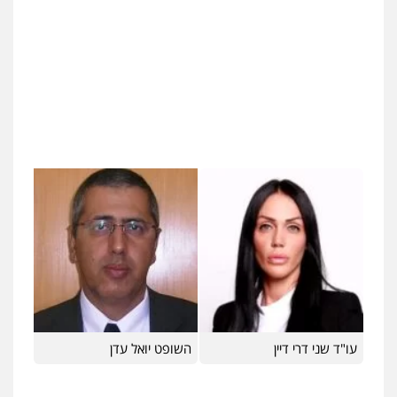
0524282442
כבריאן, מזר – משרד עורכי דין
פלילי
מעצרים וחקירות
0543986802
מנשה, אלמוג – עורכי דין
פלילי
עבירות תנועה
צווארון לבן
תעבורה
עורכי דין לענייני אסירים
מעצרים וחקירות
0546470989
עו"ד אבי כהן
פלילי
פשיעה חמורה
קטינים
אלימות
סמים
עבירות מין
0523647066
עו"ד שני דרי דיין
השופט יואל עדן
ויקי שמואל – משרד עו"ד
פלילי
משפט פלילי