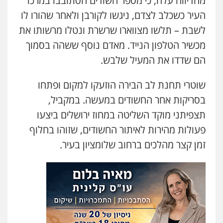
מהדיווח עלה, כי מספר חשודים הסתובבו במרכז
עו"ד אילן אלימלך
העיר כשכלב לצדם, ניגשו לקורבן ולאחר שהורו לו
פלילי
פשיעה חמורה
תעבורה
אסירים
לשבת – תלשו מצווארו שרשרת ונטלו מרשותו את
0522992110
מכשיר הטלפון הנייד. מאדם נוסף ששהה בסמוך
הם שדדו את המעיל שלבש.
עו"ד יוסי חמצני
כלכלי
צווארון לבן
פשיעה כלכלית
עבירות
מס
הלבנת הון
שוטרי תחנת לב הבירה הוזעקו למקום ופתחו
0505471497
בסריקות אחר החשודים במעשה. במקביל,
תצפיתני מוקד השליטה במחוז ירושלים ביצעו
עו"ד שאדי נאטור
פעולות מהירות לאיתור החשודים, שזוהו בחלוף
פלילי
פשיעה חמורה
מעצרים וחקירות
זמן קצר מהלכים ברחוב שלומציון בעיר.
0509230800
גיל דביר – משרד עורכי דין
פלילי
פשיעה כלכלית
צווארון לבן
0506217771