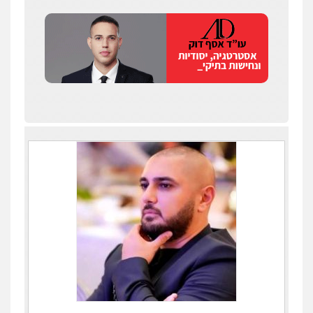
0547342002
עו"ד אלון קריטי
פלילי
כלכלי
אלימות
סמים
מעצרים
0525544654
עו"ד זוהר ארבל
פלילי
פשיעה חמורה
מעצרים וחקירות
קטינים
0538788878
עו"ד שלי גורביץ – לוי
משפט פלילי
פשיעה חמורה
מעצרים
וחקירות
צבאי
תעבורה
0544218336
משרד עורכי דין חן ברוך
פלילי
דיני תעבורה
מעצרים וחקירות