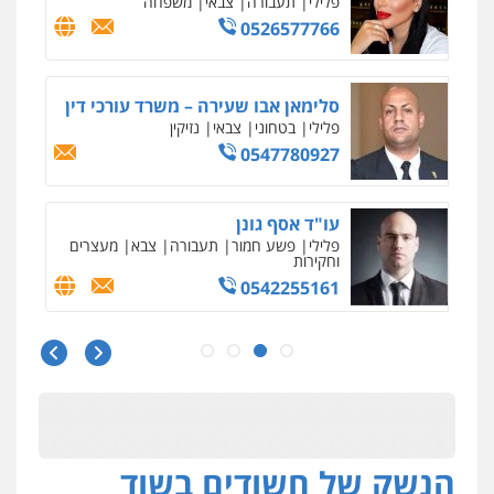
עדי כרמלי – חברת עו"ד
פלילי
כלכלי
עורכי דין לענייני אסירים
0525060666
גיא זהבי משרד עורכי דין
פלילי
משפחה
503456449
עו"ד איהאב ג'לג'ולי
פלילי
מעצרים וחקירות
עורכי דין לענייני
אסירים
0505216700
אייל בן שושן, עורך דין פלילי
פלילי
מעצרים וחקירות
פשיעה חמורה
נוער
רישום פלילי
0522763105
הנשק של חשודים בשוד