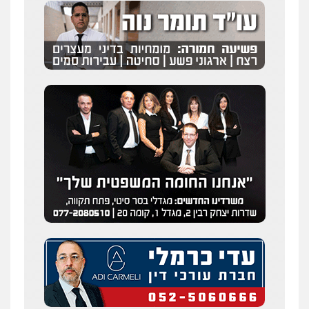
גיא זהבי משרד עורכי דין
פלילי
משפחה
503456449
עו"ד איהאב ג'לג'ולי
פלילי
מעצרים וחקירות
עורכי דין לענייני
אסירים
0505216700
אייל בן שושן, עורך דין פלילי
פלילי
מעצרים וחקירות
פשיעה חמורה
נוער
רישום פלילי
0522763105
עו"ד שלומי שרון
פלילי
צבאי
מעצרים וחקירות