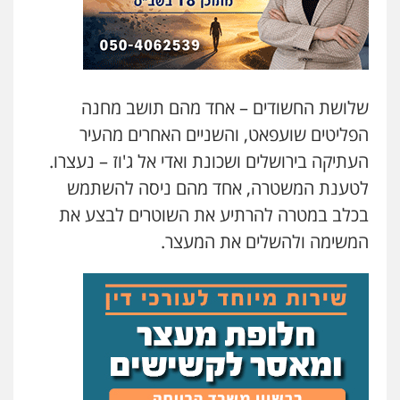
עו"ד תמיר סולומון
עו"ד אורנת קמרון
פלילי
כלכלי
מיסים
הלבנת הון
פלילי
תעבורה
עורכי דין לענייני אסירים
0528758840
משפחה
נוער
0505417090
שלושת החשודים – אחד מהם תושב מחנה
עו"ד משה פלמור
הפליטים שועפאט, והשניים האחרים מהעיר
פלילי
כלכלי
צווארון לבן
עורכי דין לענייני
שני אלגרבלי – משרד עורכי דין
אסירים
העתיקה בירושלים ושכונת ואדי אל ג'וז – נעצרו.
פלילי
עורכי דין לענייני אסירים
תעבורה
0549732303
לטענת המשטרה, אחד מהם ניסה להשתמש
0507120031
בכלב במטרה להרתיע את השוטרים לבצע את
עו"ד אלינור מתיתיה
המשימה ולהשלים את המעצר.
פלילי
תעבורה
צבאי
משפחה
עו"ד אייל אביטל
0526577766
פלילי
פשיעה חמורה
מעצרים וחקירות
0544712201
סלימאן אבו שעירה – משרד עורכי דין
פלילי
בטחוני
צבאי
נזיקין
עו"ד בועז קניג
0547780927
פלילי
משפחה
כלכלי
צבאי
0507003001