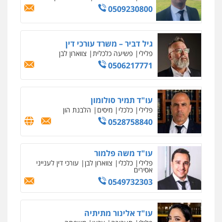
פלילי
פשע חמור
תעבורה
צבא
מעצרים
וחקירות
0542255161
גל דהן – משרד עורך דין פלילי
פלילי
פשיעה חמורה
סמים
מעצרים
וחקירות
0544723840
עו"ד ראוף נג'אר
פלילי
עורכי דין לענייני אסירים
מעצרים
סמים
רכוש
0548009246
דוד אפרים משרד עורכי דין
פלילי
צווארון לבן
מס הכנסה
מע"מ
0506209859