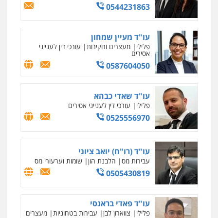
0544231863
עו"ד שלומי שרון
עו"ד מעיין שמחון
פלילי
צבאי
מעצרים וחקירות
פלילי
מעצרים וחקירות
עורכי דין לענייני
0547342002
אסירים
0587604050
עו"ד אלון קריטי
פלילי
כלכלי
אלימות
סמים
מעצרים
עו"ד שאדי כבהא
0525544654
פלילי
עורכי דין לענייני אסירים
0525556970
עו"ד זוהר ארבל
פלילי
פשיעה חמורה
מעצרים וחקירות
עו"ד (רו"ח) יואב ציוני
קטינים
עבירות מס
הלבנת הון
שומות וערעורי מס
0538788878
0505430819
עו"ד פאדי בראנסי
פלילי
צווארון לבן
עבירות בטחוניות
מעצרים