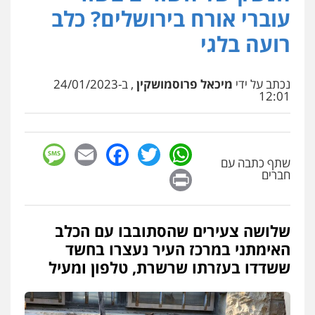
עו"ד שלומי שרון
עוברי אורח בירושלים? כלב
פלילי
צבאי
מעצרים וחקירות
0547342002
רועה בלגי
נכתב על ידי
מיכאל פרוסמושקין
, ב-24/01/2023
עו"ד אלון קריטי
12:01
פלילי
כלכלי
אלימות
סמים
מעצרים
0525544654
sage
Facebook
Email
WhatsApp
Twitter
עו"ד זוהר ארבל
שתף כתבה עם
Print
חברים
פלילי
פשיעה חמורה
מעצרים וחקירות
קטינים
0538788878
שלושה צעירים שהסתובבו עם הכלב
עו"ד שלי גורביץ – לוי
האימתני במרכז העיר נעצרו בחשד
משפט פלילי
פשיעה חמורה
מעצרים
ששדדו בעזרתו שרשרת, טלפון ומעיל
וחקירות
צבאי
תעבורה
0544218336