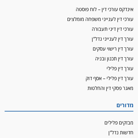
מאסר בפועל לעו"ד מהצפון שהגיש תביעות
אינדקס עורכי דין – לוח פוסטה
פיקטיביות בשם פלסטינים
עורכי דין לענייני משפחה מומלצים
על המידתיות
ביה"ד המשמעתי ביטל השעיה לצמיתות של
עורכי דין דיני תעבורה
עורכת-דין שהביעה שמחה ב-7 באוקטובר
עורך דין לענייני נדל"ן
אשם
עורך דין רישוי עסקים
עו"ד הלל בבייב הורשע בהונאת עשרות לקוחות,
עורך דין תכנון ובניה
ההסדר: 7-9 שנות מאסר
עורך דין פלילי
דין ומקרקעין
עורך דין פלילי – אסף דוק
עורך דין ברמת השרון נחקר בחשד למרמה בעסקת
נדל"ן
מאגר פסקי דין והחלטות
"אני מכינה 5-6 ג'וינטים ביום"
תובעת משטרתית פוטרה בחשד לעישון סמים
מדורים
שנחשף בפעילות בלשים בטלגרם
לא בכל יום
מבזקים פלילים
עו"ד שרון נהרי חיתן את בנו הבכור דניאל
חדשות נדל"ן