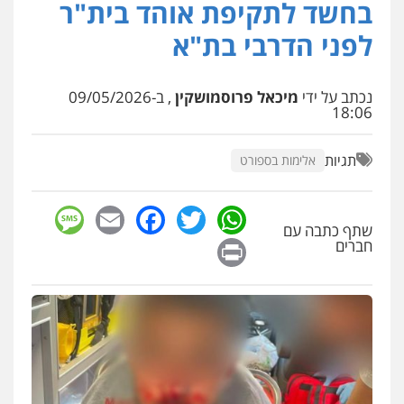
בחשד לתקיפת אוהד בית"ר
לפני הדרבי בת"א
נכתב על ידי
מיכאל פרוסמושקין
, ב-09/05/2026
18:06
תגיות
אלימות בספורט
sage
Facebook
Email
WhatsApp
Twitter
שתף כתבה עם
Print
חברים