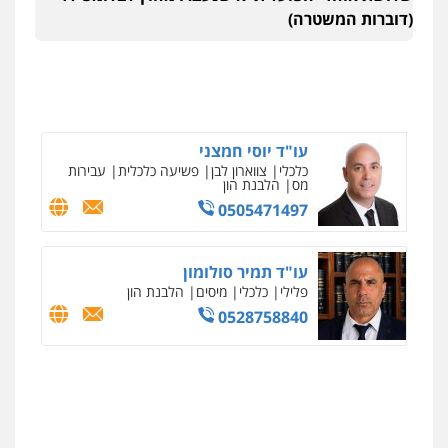
(דוברות המשטרה)
עו"ד יוסי חמצני
כלכלי
צווארון לבן
פשיעה כלכלית
עבירות
מס
הלבנת הון
0505471497
ניר קידר – צלם
צילום עורכי דין
שירותים מקצועיים לעורכי
דין
עו"ד תמיר סולומון
0504578527
פלילי
כלכלי
מיסים
הלבנת הון
0528758840
רונן הלל – מוניטין
מחיקת כתבות מגוגל ודחיקת אזכורים
שליליים
שירותים מקצועיים לעורכי דין
0522508109