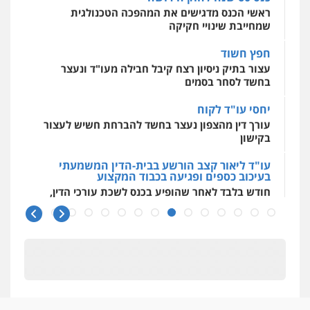
ראשי הכנס מדגישים את המהפכה הטכנולגית
שמחייבת שינויי חקיקה
חפץ חשוד
עצור בתיק ניסיון רצח קיבל חבילה מעו"ד ונעצר
בחשד לסחר בסמים
יחסי עו"ד לקוח
עורך דין מהצפון נעצר בחשד להברחת חשיש לעצור
בקישון
עו"ד ליאור קצב הורשע בבית-הדין המשמעתי
בעיכוב כספים ופגיעה בכבוד המקצוע
חודש בלבד לאחר שהופיע בכנס לשכת עורכי הדין,
קצב הורשע
10 מיליון
עורך-דין חשוד בהעלמת הכנסות והתחמקות ממס
רכישה
קטינים בסביבה מנוכרת
"ניכור הורי מכת מדינה": איך מתמודדים עם