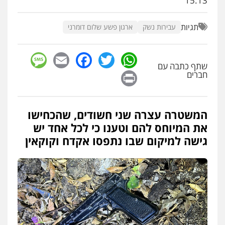
15:13
פלילי
עורכי דין לענייני אסירים
מעצרים
סמים
רכוש
תגיות
עבירות נשק
0548009246
ארגון פשע שלום דומרני
sage
Facebook
Email
WhatsApp
Twitter
עדי כרמלי – חברת עו"ד
שתף כתבה עם
פלילי
כלכלי
עורכי דין לענייני אסירים
Print
חברים
0525060666
המשטרה עצרה שני חשודים, שהכחישו
גיא זהבי משרד עורכי דין
את המיוחס להם וטענו כי לכל אחד יש
פלילי
משפחה
503456449
גישה למיקום שבו נתפסו אקדח וקוקאין
עו"ד איהאב ג'לג'ולי
פלילי
מעצרים וחקירות
עורכי דין לענייני
אסירים
0505216700