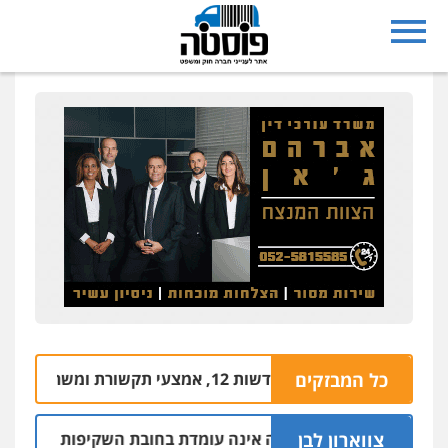
כל המבזקים
י חדשות 12, אמצעי תקשורת ומשרד המשפטים
צווארון לבן
דעה: המשטרה אינה עומדת בחובת השקיפות לשינוי סף האכ