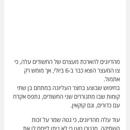
פלילי
מעצרים וחקירות
עו"ד שאדי נאטור
0543986802
פלילי
פשיעה חמורה
מעצרים וחקירות
0509230800
מנשה, אלמוג – עורכי דין
פלילי
עבירות תנועה
צווארון לבן
תעבורה
עורכי דין לענייני אסירים
מעצרים וחקירות
גיל דביר – משרד עורכי דין
0546470989
פלילי
פשיעה כלכלית
צווארון לבן
0506217771
עו"ד אבי כהן
מהדיונים להארכת מעצרם של החשודים עלה, כי
פלילי
פשיעה חמורה
קטינים
אלימות
צו המעצר הוצא כבר ב-6 ביולי, אך מומש רק
סמים
עבירות מין
סלימאן אבו שעירה – משרד עורכי דין
0523647066
אתמול.
פלילי
בטחוני
צבאי
נזיקין
בחיפוש שבוצע בחצר העליונה במתחם בן שתי
0547780927
ויקי שמואל – משרד עו"ד
קומות שבו מתגוררים שני החשודים, נתפס אקדח
פלילי
משפט פלילי
עם כדורים, וגם קוקאין.
עו"ד אסף גונן
0528959600
פלילי
פשע חמור
תעבורה
צבא
מעצרים
וחקירות
עוד עלה מהדיונים, כי גטה שמר על זכות
0542255161
השתיקה. סנגורו טען כי לא ניתן לייחס לו את
קורל קרוז – עורך דין פלילי