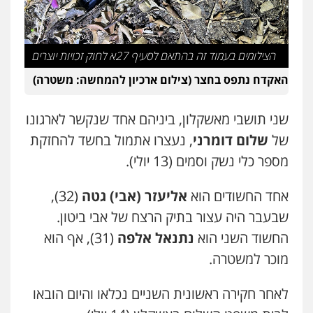
אייל בן שושן, עורך דין פלילי
פלילי
מעצרים וחקירות
פשיעה חמורה
נוער
רישום פלילי
0522763105
הצילומים בעמוד זה בהתאם לסעיף 27א לחוק זכויות יוצרים
האקדח נתפס בחצר (צילום ארכיון להמחשה: משטרה)
עו"ד שלומי שרון
פלילי
צבאי
מעצרים וחקירות
שני תושבי מאשקלון, ביניהם אחד שנקשר לארגונו
0547342002
של
שלום דומרני
, נעצרו אתמול בחשד להחזקת
מספר כלי נשק וסמים (13 יולי).
עו"ד אלון קריטי
פלילי
כלכלי
אלימות
סמים
מעצרים
אחד החשודים הוא
אליעזר (אבי) גטה
(32),
0525544654
שבעבר היה עצור בתיק הרצח של אבי ביטון.
החשוד השני הוא
נתנאל אלפה
(31), אף הוא
עו"ד זוהר ארבל
פלילי
פשיעה חמורה
מעצרים וחקירות
מוכר למשטרה.
קטינים
0538788878
לאחר חקירה ראשונית השניים נכלאו והיום הובאו