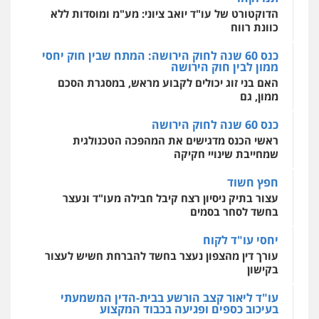
מהירות
הגנה
גיבוי
תמיכה
שירותים
מקצועיים לעורכי דין
הדוקטורט של עו"ד יואב ציוני: מע"מ ומוסדות ללא
חליל ביאדי – משרד עורכי דין
כוונת רווח
פלילי
דיני תעבורה
מעצרים וחקירות
פשיעה חמורה
אסירים
כנס 60 שנה לחוק הירושה: המתח שבין חוק יחסי
0509636895
ממון לבין חוק הירושה
מרכז התחלה חדשה
האם בני זוג יכולים לקבוע מראש, במסגרת הסכם
אסירים
עבירות מין
שירותים מקצועיים
לעורכי דין
ממון, גם
עו"ד איהאב זבידאת
0544500346
פלילי
פשיעה חמורה
ארגוני פשע
עבירות
כנס 60 שנה לחוק הירושה
המתה
עבירות מין
ראשי הכנס מדגישים את המהפכה הטכנולגית
0509930581
שמחייבת שינויי חקיקה
חפץ חשוד
עו"ד יפעת שוורץ סיל
עצור בתיק ניסיון רצח קיבל חבילה מעו"ד ונעצר
פלילי
תעבורה
בחשד לסחר בסמים
0523379525
יחסי עו"ד לקוח
עורך דין מהצפון נעצר בחשד להברחת חשיש לעצור
עו"ד אליה חן ברק
בקישון
פלילי
פשיעה חמורה
ליווי וייצוג בחקירות
ומעצרים
אסירים
נוער
עו"ד ליאור קצב הורשע בבית-הדין המשמעתי
0525914163
בעיכוב כספים ופגיעה בכבוד המקצוע