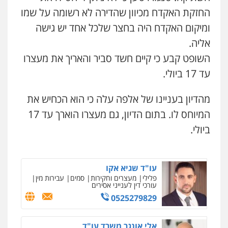
משפט פלילי
החזקת האקדח מכיוון שהדירה לא רשומה על שמו
גל דהן – משרד עורך דין פלילי
0545437431
פלילי
פשיעה חמורה
סמים
מעצרים
ומיקום האקדח היה בחצר שלכל אחד יש גישה
וחקירות
אליה.
0544723840
עו"ד עלי סעדי
השופט קבע כי קיים חשד סביר והאריך את מעצרו
פלילי
פשיעה חמורה
ליווי וייצוג בחקירות
ומעצרים
עד 17 ביולי.
עו"ד ראוף נג'אר
0508824984
פלילי
עורכי דין לענייני אסירים
מעצרים
סמים
רכוש
מהדיון בעניינו של אלפה עלה כי הוא הכחיש את
0548009246
עו"ד תומר בנישתי
המיוחס לו. בתום הדיון, גם מעצרו הוארך עד 17
פלילי
מעצרים וחקירות
צווארון לבן
פשיעה
חמורה
ביולי.
עדי כרמלי – חברת עו"ד
0546657865
פלילי
כלכלי
עורכי דין לענייני אסירים
0525060666
עו"ד שגיא אקו
פלילי
מעצרים וחקירות
סמים
עבירות מין
עורכי דין לענייני אסירים
גיא זהבי משרד עורכי דין
0525279829
פלילי
משפחה
ניר קידר – צלם
צילום עורכי דין
שירותים מקצועיים לעורכי
503456449
דין
אלי אונגר משרד עו"ד