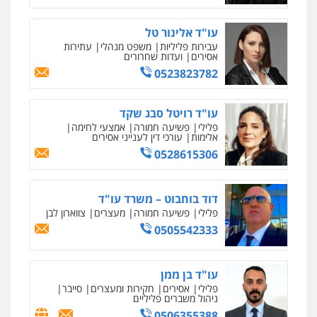
רונן הלל – מוניטין
עו"ד שלומי שרון
מחיקת כתבות מגוגל ודחיקת אזכורים
שליליים
שירותים מקצועיים לעורכי דין
פלילי
צבאי
מעצרים וחקירות
עו"ד אלינור טל
0522508109
0547342002
עבירות פליליות
משפט מנהלי
עתירות
אסירים
ועדות שחרורים
0523823782
אחסון אתרים
עו"ד אלון קריטי
מהירות
הגנה
גיבוי
תמיכה
שירותים
מקצועיים לעורכי דין
פלילי
כלכלי
אלימות
סמים
מעצרים
עו"ד רויטל סבג שקד
0525544654
פלילי
פשיעה חמורה
אמצעי לחימה
אלימות
עורכי דין לענייני אסירים
0528615306
מרכז התחלה חדשה
מנשה, אלמוג – עורכי דין
אסירים
עבירות מין
שירותים מקצועיים
פלילי
עבירות תנועה
צווארון לבן
תעבורה
לעורכי דין
עורכי דין לענייני אסירים
מעצרים וחקירות
דוד בוחבוט – משרד עו"ד
0544500346
0546470989
פלילי
פשיעה חמורה
מעצרים
צווארון לבן
0505542333
מאיה בלום, עו"ס, טיפול ושיקום
עו"ד זוהר ארבל
טיפול בהתמכרויות
שירותים מקצועיים
פלילי
פשיעה חמורה
מעצרים וחקירות
לעורכי דין
עו"ד בן ממן
קטינים
0504062539
פלילי
אסירים
חקירות ומעצרים
סייבר
0538788878
ניהול משברים פליליים
0506355388