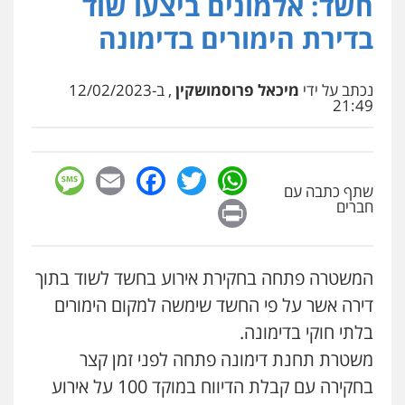
חשד: אלמונים ביצעו שוד
פלילי
כלכלי
צווארון לבן
עורכי דין לענייני
בדירת הימורים בדימונה
אסירים
עו"ד אייל אביטל
0549732303
פלילי
פשיעה חמורה
מעצרים וחקירות
0544712201
נכתב על ידי
מיכאל פרוסמושקין
, ב-12/02/2023
21:49
סלימאן אבו שעירה – משרד עורכי דין
פלילי
בטחוני
צבאי
נזיקין
עו"ד בועז קניג
0547780927
פלילי
משפחה
כלכלי
צבאי
sage
Facebook
Email
WhatsApp
Twitter
0507003001
שתף כתבה עם
Print
עו"ד אסף גונן
חברים
פלילי
פשע חמור
תעבורה
צבא
מעצרים
וחקירות
ויקי שמואל – משרד עו"ד
0542255161
פלילי
משפט פלילי
המשטרה פתחה בחקירת אירוע בחשד לשוד בתוך
0528959600
דירה אשר על פי החשד שימשה למקום הימורים
גל דהן – משרד עורך דין פלילי
פלילי
פשיעה חמורה
סמים
מעצרים
בלתי חוקי בדימונה.
וחקירות
קורל קרוז – עורך דין פלילי
משטרת תחנת דימונה פתחה לפני זמן קצר
0544723840
משפט פלילי
0545437431
בחקירה עם קבלת הדיווח במוקד 100 על אירוע