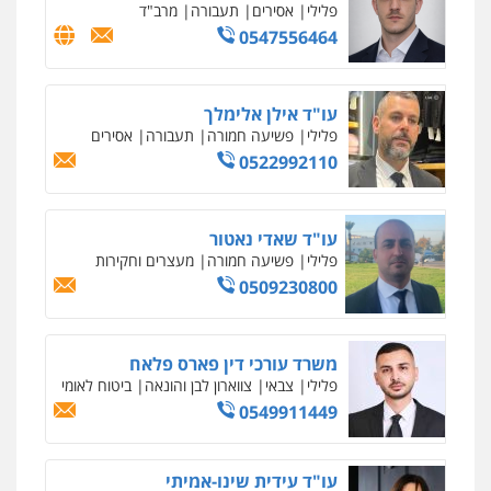
פלילי
אסירים
תעבורה
מרב"ד
0547556464
עו"ד אילן אלימלך
פלילי
פשיעה חמורה
תעבורה
אסירים
0522992110
עו"ד שאדי נאטור
פלילי
פשיעה חמורה
מעצרים וחקירות
0509230800
משרד עורכי דין פארס פלאח
פלילי
צבאי
צווארון לבן והונאה
ביטוח לאומי
0549911449
עו"ד עידית שינו-אמיתי