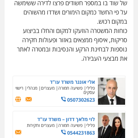
עו"ד ראוף נג'אר
של שוד בו במספר חשודים פרצו לדירה ששימשה
פלילי
עורכי דין לענייני אסירים
מעצרים
על פי החשד כמקום הימורים ושדדו מהשוהים
עו"ד עלי סעדי
סמים
רכוש
פלילי
פשיעה חמורה
ליווי וייצוג בחקירות
0548009246
במקום רכוש.
ומעצרים
0508824984
כוחות המשטרה הוזעקו למקום והחלו בביצוע
עו"ד אלון ארז
סריקות, איסוף ממצאים באזור ופעולות חקירה
פלילי
צבאי
סמים
אלימות במשפחה
צווארון
עו"ד שגיא אקו
לבן
נוספות לבחינת הרקע והנסיבות ובמטרה לאתר
פלילי
מעצרים וחקירות
סמים
עבירות מין
0507368203
עורכי דין לענייני אסירים
את מבצעי העבירה.
0525279829
שחר לדובסקי, עו"ד
פלילי
מעצרים וחקירות
עבירות המתה
עורכי
אלי אונגר משרד עו"ד
דין לענייני אסירים
פלילי
פשיעה חמורה
מעצרים
מנהלי
רישוי
0507913332
עסקים
0507302623
ניר קידר – צלם
עו"ד איהאב ג'לג'ולי
צילום עורכי דין
שירותים מקצועיים לעורכי
פלילי
מעצרים וחקירות
עורכי דין לענייני
דין
אסירים
לוי מלאך דדון – משרד עו"ד
0504578527
0505216700
פלילי
פשיעה חמורה
מעצרים וחקירות
0544231863