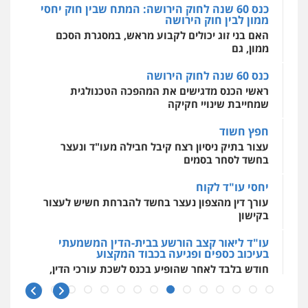
כנס 60 שנה לחוק הירושה: המתח שבין חוק יחסי
0525199949
ממון לבין חוק הירושה
מרכז התחלה חדשה
עו"ד עידית שינו-אמיתי
האם בני זוג יכולים לקבוע מראש, במסגרת הסכם
אסירים
עבירות מין
שירותים מקצועיים
פלילי
עורכי דין לענייני אסירים
פשיעה
לעורכי דין
ממון, גם
חמורה
מעצרים וחקירות
עו"ד אמיר נאטור
0544500346
0507587013
פלילי
פשיעה חמורה
צווארון לבן
מעצרים
כנס 60 שנה לחוק הירושה
0543326767
ראשי הכנס מדגישים את המהפכה הטכנולגית
שמחייבת שינויי חקיקה
עו"ד אביגדור פלדמן
פלילי
אסירים
צווארון לבן
זכויות אדם
אזרחי
חפץ חשוד
עו"ד פאדי זועבי
0505345826
פלילי
פשיעה חמורה
סמים
עורכי דין לענייני
עצור בתיק ניסיון רצח קיבל חבילה מעו"ד ונעצר
אסירים
תעבורה
בחשד לסחר בסמים
0506984757
יחסי עו"ד לקוח
עו"ד יאיר בן סימון
עורך דין מהצפון נעצר בחשד להברחת חשיש לעצור
פלילי
תעבורה
אזרחי
נזיקין
ביטוח
עו"ד אתנה אדרי
בקישון
0505719060
פשיעה חמורה
כלכלי
פלילי
מעצרים
וחקירות
עורכי דין לענייני אסירים
עו"ד ליאור קצב הורשע בבית-הדין המשמעתי
0502181995
בעיכוב כספים ופגיעה בכבוד המקצוע
חודש בלבד לאחר שהופיע בכנס לשכת עורכי הדין,
עו"ד נס בן נתן
קצב הורשע
פלילי
כלכלי
פשיעה חמורה
נוער
עו"ד גיורא זילברשטיין
0505555110
פלילי
פשיעה חמורה
מעצרים וחקירות