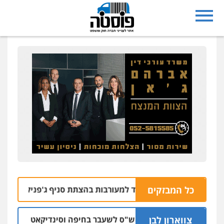
כל המבזקים
י רחובות נעצרו בחשד למעורבות בהצתת סניף ג'פניקה בגבעתיים
צווארון לבן
כתב אישום: יו"ר ש"ס לשעבר בחיפה וסינדיקאט ההלוואות ש