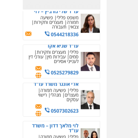
0523823782
עו"ד אמיר כהן
פלילי
מעצרים וחקירות
תעבורה
0537470000
עו"ד ירון גיגי
פלילי
צווארון לבן
מעצרים
הליכי הסגרה
0522249087
עו"ד רויטל סבג שקד
פלילי
פשיעה חמורה
אמצעי לחימה
אלימות
עורכי דין לענייני אסירים
0528615306
עו"ד רועי אטיאס