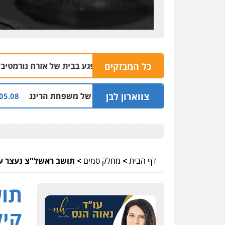
כל המבזקים
והם פספס את היעד ופגע בבית של אזרח נורמטיבי
06.08 | 22:21
צווארון לבן
 וסינדיקאט ההלוואות של משפחת הרינג
שלושה 
05.08 | 16:14
דף הבית
>
מחלק סמים
>
תושב ראשל"צ נעצר עם
תוש
קיל