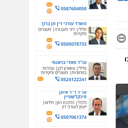
0587604050
מחיקת כתבות מגוגל
ודחיקת אזכורים שליליים
שירותים מקצועיים לעורכי
משרד עורכי דין חן ברוך
דין
פלילי
דיני תעבורה
מעצרים
וחקירות
0522508109
Messag
Print
Fa
E
0505078733
אחסון אתרים
מהירות
הגנה
גיבוי
תמיכה
שירותים מקצועיים
לעורכי דין
עו"ד פאדי בראנסי
ו
פלילי
צווארון לבן
עבירות
בטחוניות
מעצרים וחקירות
מרכז התחלה חדשה
0524122241
אסירים
עבירות מין
שירותים מקצועיים לעורכי
עו"ד ד"ר איתן
דין
פינקלשטיין
0544500346
כלכלי
הלבנת הון
חילוט
ייעוץ לעורכי דין
מאיה בלום, עו"ס,
טיפול ושיקום
0507061374
טיפול בהתמכרויות
שירותים מקצועיים לעורכי
איומים כתובים
דין
עורך דין תמיר אלטיט
תושב סכנין חשוד ששלח הודעות