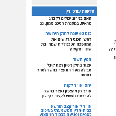
עו"ד גיורא זילברשטיין
כנס 60 שנה לחוק הירושה:
פלילי
פשיעה חמורה
המתח שבין חוק יחסי ממון
0522508109
חדשות עורכי דין
מעצרים וחקירות
לבין חוק הירושה
0505212444
האם בני זוג יכולים לקבוע
אחסון אתרים
מראש, במסגרת הסכם ממון, גם
מהירות
הגנה
גיבוי
תמיכה
שירותים מקצועיים
עו"ד אסף גונן
לעורכי דין
כנס 60 שנה לחוק הירושה
פלילי
פשע חמור
תעבורה
ראשי הכנס מדגישים את
צבא
מעצרים וחקירות
המהפכה הטכנולגית שמחייבת
מרכז התחלה חדשה
עה
שינויי חקיקה
0542255161
אסירים
עבירות מין
ד.
שירותים מקצועיים לעורכי
חפץ חשוד
דין
גל דהן – משרד עורך דין
עצור בתיק ניסיון רצח קיבל
פלילי
חבילה מעו"ד ונעצר בחשד לסחר
0544500346
פלילי
פשיעה חמורה
בסמים
סמים
מעצרים וחקירות
0544723840
יחסי עו"ד לקוח
עורך דין מהצפון נעצר בחשד
גיל פרידמן – משרד עו"ד
להברחת חשיש לעצור בקישון
פלילי
צווארון לבן
מעצרים
וחקירות
מחיקת רישום פלילי
עו"ד ליאור קצב הורשע
בבית-הדין המשמעתי בעיכוב
0503366733
כספים ופגיעה בכבוד המקצוע