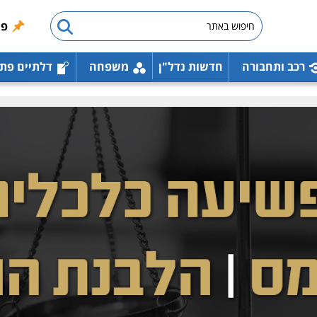
פו
רכב ותחבורה
חדשות נדל"ן
משפחה
דלתיים פת