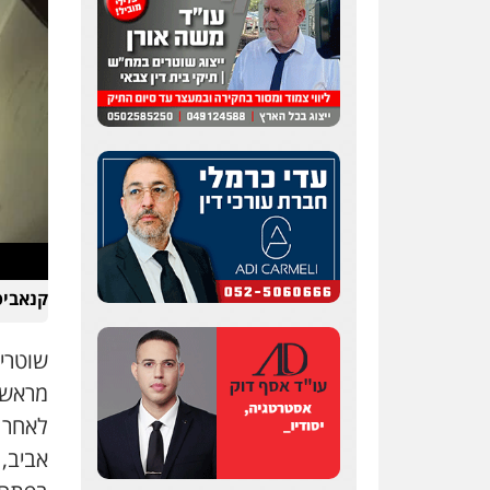
עו"ד אלון קריטי
פלילי
כלכלי
אלימות
סמים
מעצרים
0525544654
שני אלגרבלי – משרד
עורכי דין
פלילי
עורכי דין לענייני
קנאביס
אסירים
תעבורה
0507120031
שוטרי
עו"ד רונן בנדל
מראשון
משפט פלילי
פשיעה
לאחר 
חמורה
פלילי
אביב,
0524282442