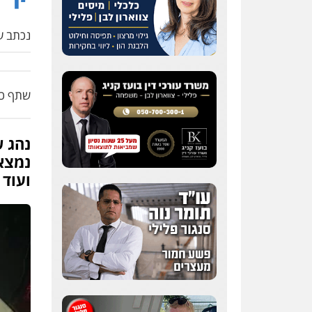
נכתב על
שתף כת
נהג ש
ועוד כ-96 גרם